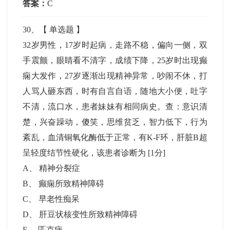
答案：
C
30
、【
单选题
】
32岁男性，17岁时起病，走路不稳，偏向一侧，双
手震颤，眼睛看不清字，成绩下降，25岁时出现癫
痫大发作，27岁逐渐出现精神异常，吵闹不休，打
人骂人砸东西，时有自言自语，随地大小便，吐字
不清，流口水，患者妹妹有相同病史。查：意识清
楚，兴奋躁动，傻笑，思维贫乏，智力低下，行为
紊乱，血清铜氧化酶低于正常，有K-F环，肝脏B超
呈轻度结节性硬化，该患者诊断为
[1分]
A
、
精神分裂症
B
、
癫痫所致精神障碍
C
、
早老性痴呆
D
、
肝豆状核变性所致精神障碍
E
、
匹克病