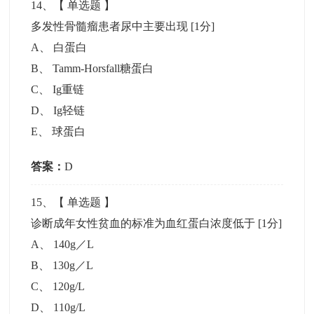
14
、【
单选题
】
多发性骨髓瘤患者尿中主要出现
[1分]
A
、
白蛋白
B
、
Tamm-Horsfall糖蛋白
C
、
Ig重链
D
、
Ig轻链
E
、
球蛋白
答案：
D
15
、【
单选题
】
诊断成年女性贫血的标准为血红蛋白浓度低于
[1分]
A
、
140g／L
B
、
130g／L
C
、
120g/L
D
、
110g/L