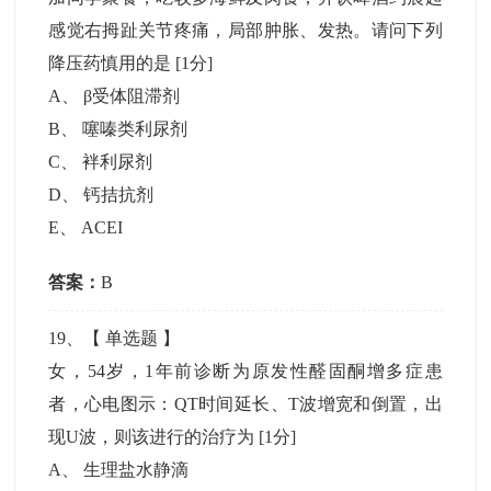
感觉右拇趾关节疼痛，局部肿胀、发热。请问下列
降压药慎用的是
[1分]
A
、
β受体阻滞剂
B
、
噻嗪类利尿剂
C
、
袢利尿剂
D
、
钙拮抗剂
E
、
ACEI
答案：
B
19
、【
单选题
】
女，54岁，1年前诊断为原发性醛固酮增多症患
者，心电图示：QT时间延长、T波增宽和倒置，出
现U波，则该进行的治疗为
[1分]
A
、
生理盐水静滴