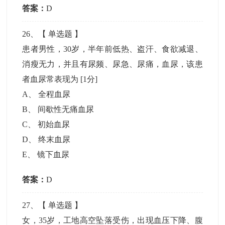
答案：
D
26
、【
单选题
】
患者男性，30岁，半年前低热、盗汗、食欲减退、
消瘦无力，并且有尿频、尿急、尿痛，血尿，该患
者血尿常表现为
[1分]
A
、
全程血尿
B
、
间歇性无痛血尿
C
、
初始血尿
D
、
终末血尿
E
、
镜下血尿
答案：
D
27
、【
单选题
】
女，35岁，工地高空坠落受伤，出现血压下降、腹