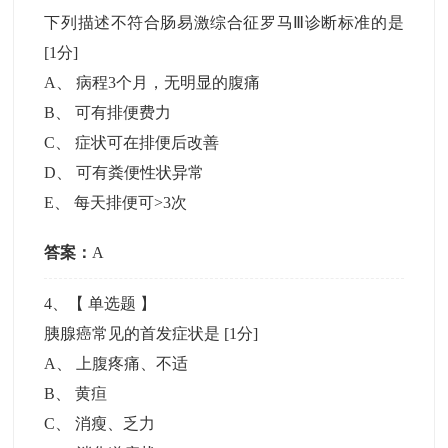
下列描述不符合肠易激综合征罗马Ⅲ诊断标准的是
[1分]
A
、
病程3个月，无明显的腹痛
B
、
可有排便费力
C
、
症状可在排便后改善
D
、
可有粪便性状异常
E
、
每天排便可>3次
答案：
A
4
、【
单选题
】
胰腺癌常见的首发症状是
[1分]
A
、
上腹疼痛、不适
B
、
黄疸
C
、
消瘦、乏力