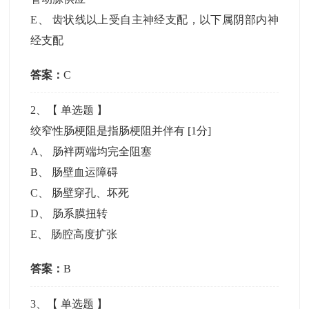
E
、
齿状线以上受自主神经支配，以下属阴部内神
经支配
答案：
C
2
、【
单选题
】
绞窄性肠梗阻是指肠梗阻并伴有
[1分]
A
、
肠袢两端均完全阻塞
B
、
肠壁血运障碍
C
、
肠壁穿孔、坏死
D
、
肠系膜扭转
E
、
肠腔高度扩张
答案：
B
3
、【
单选题
】