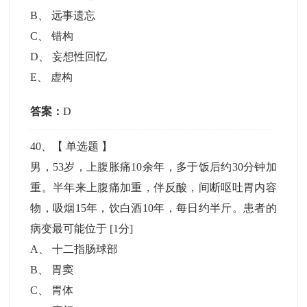
B
、
远事遗忘
C
、
错构
D
、
妄想性回忆
E
、
虚构
答案：
D
40
、【
单选题
】
男，53岁，上腹胀痛10余年，多于饭后约30分钟加
重。半年来上腹痛加重，伴反酸，间断呕吐胃内容
物，吸烟15年，饮白酒10年，每日约半斤。患者的
病变最可能位于
[1分]
A
、
十二指肠球部
B
、
胃窦
C
、
胃体