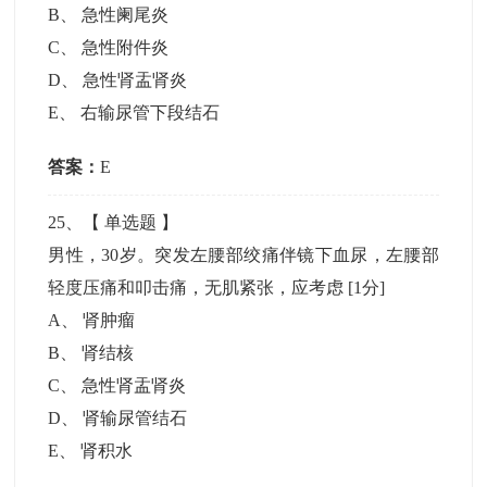
B
、
急性阑尾炎
C
、
急性附件炎
D
、
急性肾盂肾炎
E
、
右输尿管下段结石
答案：
E
25
、【
单选题
】
男性，30岁。突发左腰部绞痛伴镜下血尿，左腰部
轻度压痛和叩击痛，无肌紧张，应考虑
[1分]
A
、
肾肿瘤
B
、
肾结核
C
、
急性肾盂肾炎
D
、
肾输尿管结石
E
、
肾积水