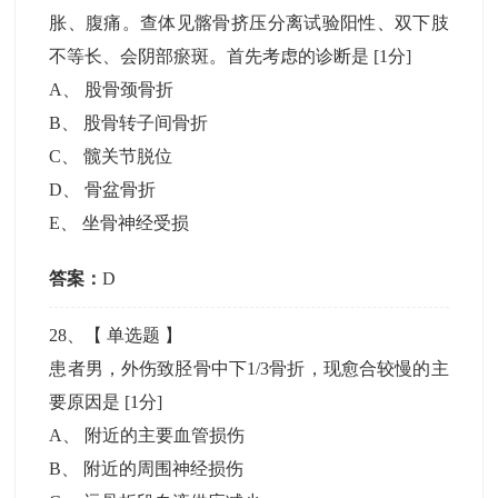
胀、腹痛。查体见髂骨挤压分离试验阳性、双下肢
不等长、会阴部瘀斑。首先考虑的诊断是
[1分]
A
、
股骨颈骨折
B
、
股骨转子间骨折
C
、
髋关节脱位
D
、
骨盆骨折
E
、
坐骨神经受损
答案：
D
28
、【
单选题
】
患者男，外伤致胫骨中下1/3骨折，现愈合较慢的主
要原因是
[1分]
A
、
附近的主要血管损伤
B
、
附近的周围神经损伤