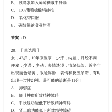
B
、
胰岛素加入葡萄糖液中静滴
C
、
10%葡萄糖酸钙静推
D
、
氯化钾口服
E
、
碳酸氢钠溶液静滴
答案：
D
20
、【
单选题
】
女，42岁，10年来畏寒，少汗，纳差，月经不调，
便秘，少语，少动，表情淡漠，情绪低落。近半年
出现面色蜡黄，眼睑浮肿，表情和反应呆滞，有时
出现一过性幻视。最可能的诊断是
[1分]
A
、
抑郁症
B
、
额叶肿瘤所致精神障碍
C
、
甲状腺功能低下所致精神障碍
D
、
肾上腺功能低下所致精神障碍