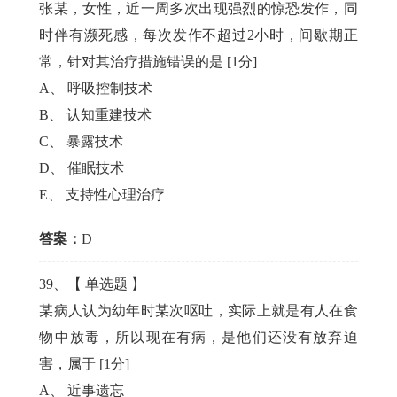
张某，女性，近一周多次出现强烈的惊恐发作，同
时伴有濒死感，每次发作不超过2小时，间歇期正
常，针对其治疗措施错误的是
[1分]
A
、
呼吸控制技术
B
、
认知重建技术
C
、
暴露技术
D
、
催眠技术
E
、
支持性心理治疗
答案：
D
39
、【
单选题
】
某病人认为幼年时某次呕吐，实际上就是有人在食
物中放毒，所以现在有病，是他们还没有放弃迫
害，属于
[1分]
A
、
近事遗忘