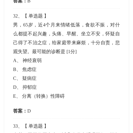
答案：
B
32
、【
单选题
】
男，65岁，近4个月来情绪低落，食欲不振，对什
么都提不起兴趣，头痛、早醒、坐立不安，怀疑自
己得了不治之症，给家庭带来麻烦，十分自责，悲
观失望。最可能的诊断是
[1分]
A
、
神经衰弱
B
、
焦虑症
C
、
疑病症
D
、
抑郁症
E
、
分离（转换）性障碍
答案：
D
33
、【
单选题
】