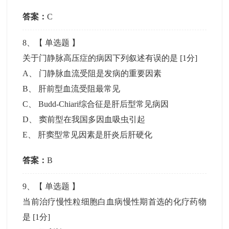
答案：
C
8
、【
单选题
】
关于门静脉高压症的病因下列叙述有误的是
[1分]
A
、
门静脉血流受阻是发病的重要因素
B
、
肝前型血流受阻最常见
C
、
Budd-Chiari综合征是肝后型常见病因
D
、
窦前型在我国多因血吸虫引起
E
、
肝窦型常见因素是肝炎后肝硬化
答案：
B
9
、【
单选题
】
当前治疗慢性粒细胞白血病慢性期首选的化疗药物
是
[1分]