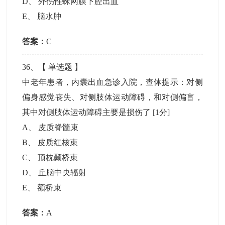
D
、
外伤性蛛网膜下腔出血
E
、
脑水肿
答案：
C
36
、【
单选题
】
中老年患者，内囊出血急诊入院，查体提示：对侧
偏身感觉丧失、对侧肢体运动障碍，和对侧偏盲，
其中对侧肢体运动障碍主要是损伤了
[1分]
A
、
皮质脊髓束
B
、
皮质红核束
C
、
顶枕颞桥束
D
、
丘脑中央辐射
E
、
额桥束
答案：
A