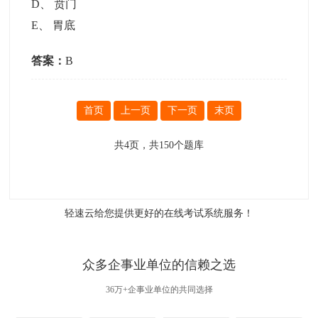
D
、
贲门
E
、
胃底
答案：
B
首页
上一页
下一页
末页
共
4
页，共
150
个题库
轻速云给您提供更好的
在线考试系统
服务！
众多企事业单位的信赖之选
36万+企事业单位的共同选择