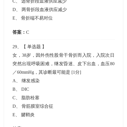
C
、
远骨折段血液供应减少
D
、
两骨折段血液供应减少
E
、
骨折端不易对位
答案：
C
29
、【
单选题
】
女，38岁，因外伤性股骨干骨折而入院，入院次日
突然出现呼吸困难，继发昏迷、皮下出血，血压80
／60mmHg，其诊断最可能是
[1分]
A
、
继发感染
B
、
DIC
C
、
脂肪栓塞
D
、
骨筋膜室综合征
E
、
腱鞘炎