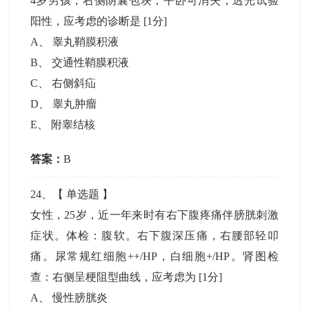
4岁男孩，右侧阴囊包块，平卧可消失，透光试验
阳性，应考虑的诊断是
[1分]
A
、
睾丸鞘膜积液
B
、
交通性鞘膜积液
C
、
右侧斜疝
D
、
睾丸肿瘤
E
、
附睾结核
答案：
B
24
、【
单选题
】
女性，25岁，近一年来时有右下腹疼痛伴膀胱刺激
症状。体检：腹软。右下腹深压痛，右腰部轻叩
痛。尿常规红细胞++/HP，白细胞+/HP。肾图检
查：右侧呈梗阻型曲线，应考虑为
[1分]
A
、
慢性膀胱炎