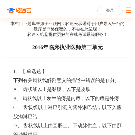
登录
本栏目下题库来源于互联网，轻速云承诺对于用户导入平台的
题库是严格保密的，不会在此呈现！
轻速云给您提供更好的
在线考试系统
服务！
2016年临床执业医师第三单元
1
、【
单选题
】
下列有关齿状线解剖意义的描述中错误的是
[1分]
A
、
齿状线以上是黏膜，以下是皮肤
B
、
齿状线以上发生的痔是内痔，以下的痔是外痔
C
、
齿状线以上淋巴引流入髂外淋巴结，以下入腹
股沟淋巴结
D
、
齿状线以上由直肠上、下动脉供血，以下由肛
管动脉供应