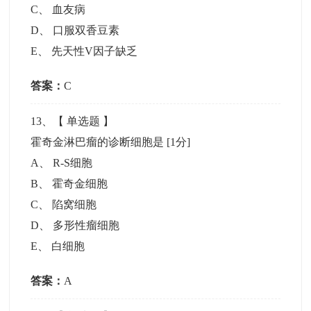
C
、
血友病
D
、
口服双香豆素
E
、
先天性V因子缺乏
答案：
C
13
、【
单选题
】
霍奇金淋巴瘤的诊断细胞是
[1分]
A
、
R-S细胞
B
、
霍奇金细胞
C
、
陷窝细胞
D
、
多形性瘤细胞
E
、
白细胞
答案：
A