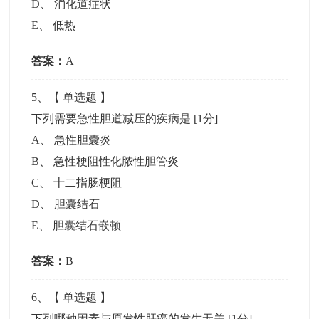
D
、
消化道症状
E
、
低热
答案：
A
5
、【
单选题
】
下列需要急性胆道减压的疾病是
[1分]
A
、
急性胆囊炎
B
、
急性梗阻性化脓性胆管炎
C
、
十二指肠梗阻
D
、
胆囊结石
E
、
胆囊结石嵌顿
答案：
B
6
、【
单选题
】
下列哪种因素与原发性肝癌的发生无关
[1分]