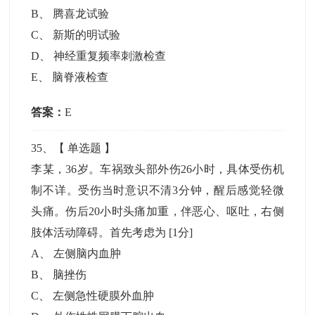
B
、
腾喜龙试验
C
、
新斯的明试验
D
、
神经重复频率刺激检查
E
、
脑脊液检查
答案：
E
35
、【
单选题
】
李某，36岁。车祸致头部外伤26小时，具体受伤机
制不详。受伤当时意识不清3分钟，醒后感觉轻微
头痛。伤后20小时头痛加重，伴恶心、呕吐，右侧
肢体活动障碍。首先考虑为
[1分]
A
、
左侧脑内血肿
B
、
脑挫伤
C
、
左侧急性硬膜外血肿