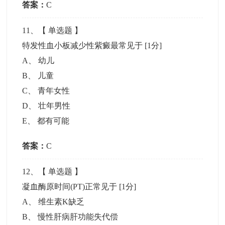
答案：
C
11
、【
单选题
】
特发性血小板减少性紫癜最常见于
[1分]
A
、
幼儿
B
、
儿童
C
、
青年女性
D
、
壮年男性
E
、
都有可能
答案：
C
12
、【
单选题
】
凝血酶原时间(PT)正常见于
[1分]
A
、
维生素K缺乏
B
、
慢性肝病肝功能失代偿