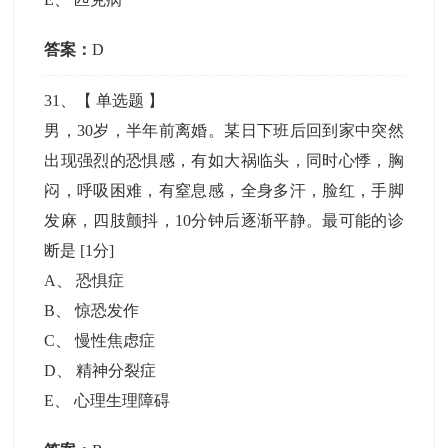
答案：
D
31
、【
单选题
】
男，30岁，半年前离婚。某日下班后回到家中突然
出现强烈的恐惧感，有如大祸临头，同时心悸，胸
闷，呼吸困难，有窒息感，全身多汗，脸红，手脚
发麻，四肢颤抖，10分钟后逐渐平静。最可能的诊
断是
[1分]
A
、
恐惧症
B
、
惊恐发作
C
、
慢性焦虑症
D
、
精神分裂症
E
、
心理生理障碍