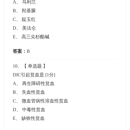
A
、
马利兰
B
、
羟基脲
C
、
靛玉红
D
、
美法仑
E
、
高三尖杉酯碱
答案：
B
10
、【
单选题
】
DIC引起贫血是
[1分]
A
、
再生障碍性贫血
B
、
失血性贫血
C
、
微血管病性溶血性贫血
D
、
中毒性贫血
E
、
缺铁性贫血