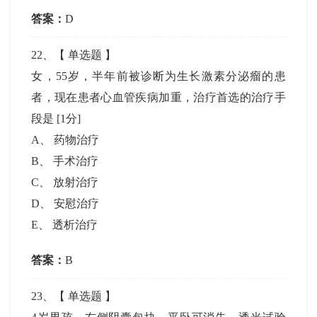
答案：
D
22
、【
单选题
】
女，55岁，半年前被诊断为生长激素分泌瘤的患
者，现在患者心血管疾病加重，治疗首选的治疗手
段是
[1分]
A
、
药物治疗
B
、
手术治疗
C
、
放射治疗
D
、
安慰治疗
E
、
透析治疗
答案：
B
23
、【
单选题
】