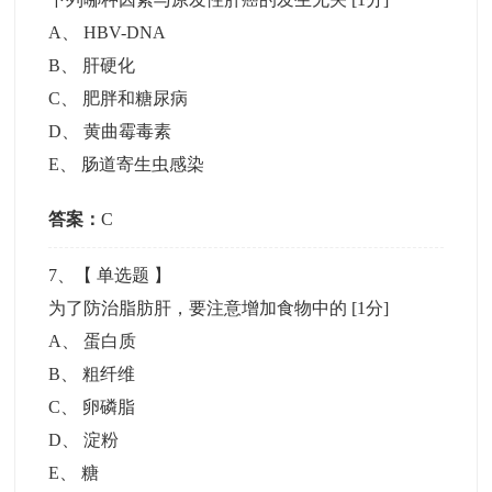
A
、
HBV-DNA
B
、
肝硬化
C
、
肥胖和糖尿病
D
、
黄曲霉毒素
E
、
肠道寄生虫感染
答案：
C
7
、【
单选题
】
为了防治脂肪肝，要注意增加食物中的
[1分]
A
、
蛋白质
B
、
粗纤维
C
、
卵磷脂
D
、
淀粉
E
、
糖