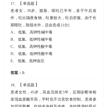
17
、【
单选题
】
患者女，39岁。腹胀、呕吐已半年，多于午后发
作，吐出隔夜食物，吐量较大，吐后舒服。由于长
期呕吐，除脱水外，还会造成
[1分]
A
、
低氯、高钾性碱中毒
B
、
低氯、低钾性碱中毒
C
、
低氯、高钾性酸中毒
D
、
低氯、低钾性酸中毒
E
、
低氯、低钾血症
答案：
B
18
、【
单选题
】
患者女性，45岁，高血压病史5年，近期诊断体检
发现血尿酸升高，平时也不注意饮食控制。患者参
加同学聚餐，吃较多海鲜及肉食，并饮啤酒约晨起