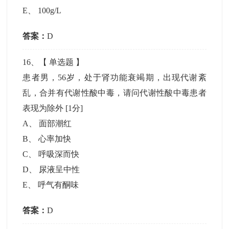
E
、
100g/L
答案：
D
16
、【
单选题
】
患者男，56岁，处于肾功能衰竭期，出现代谢紊
乱，合并有代谢性酸中毒，请问代谢性酸中毒患者
表现为除外
[1分]
A
、
面部潮红
B
、
心率加快
C
、
呼吸深而快
D
、
尿液呈中性
E
、
呼气有酮味
答案：
D