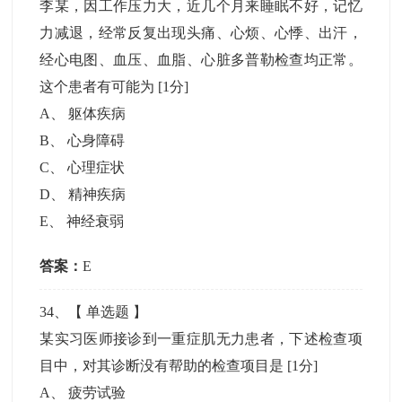
李某，因工作压力大，近几个月来睡眠不好，记忆
力减退，经常反复出现头痛、心烦、心悸、出汗，
经心电图、血压、血脂、心脏多普勒检查均正常。
这个患者有可能为
[1分]
A
、
躯体疾病
B
、
心身障碍
C
、
心理症状
D
、
精神疾病
E
、
神经衰弱
答案：
E
34
、【
单选题
】
某实习医师接诊到一重症肌无力患者，下述检查项
目中，对其诊断没有帮助的检查项目是
[1分]
A
、
疲劳试验