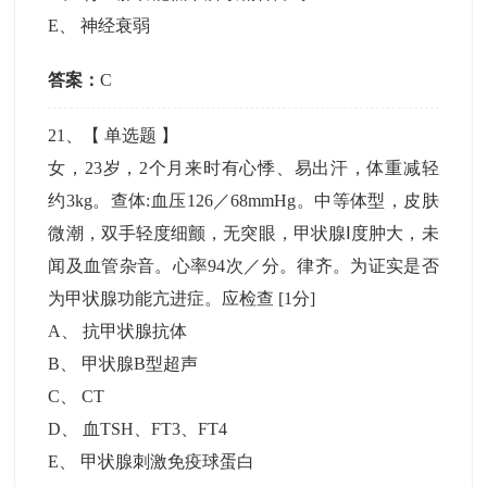
E
、
神经衰弱
答案：
C
21
、【
单选题
】
女，23岁，2个月来时有心悸、易出汗，体重减轻
约3kg。查体:血压126／68mmHg。中等体型，皮肤
微潮，双手轻度细颤，无突眼，甲状腺Ⅰ度肿大，未
闻及血管杂音。心率94次／分。律齐。为证实是否
为甲状腺功能亢进症。应检查
[1分]
A
、
抗甲状腺抗体
B
、
甲状腺B型超声
C
、
CT
D
、
血TSH、FT3、FT4
E
、
甲状腺刺激免疫球蛋白