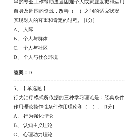
串的专业工作帮助遭遇困难个人或家庭发掘和运用
自身及周围的资源，改善（ ）之间的适应状况，
实现对人的尊重和肯定的过程。
[1分]
A
、
人际
B
、
个人与群体
C
、
个人与社区
D
、
个人与社会环境
答案：
D
5
、【
单选题
】
行为治疗模式所依据的三种学习理论是：经典条件
作用理论操作性条件作用理论和（ ）。
[1分]
A
、
行为强化理论
B
、
认知主义理论
C
、
心理动力理论