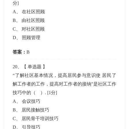
分]
A
、
在社区照顾
B
、
由社区照顾
C
、
对社区照顾
D
、
照顾管理
答案：
B
20
、【
单选题
】
“了解社区基本情况，提高居民参与意识使 居民了
解工作者的工作，提高对工作者的接纳”是社区工作
技巧中的（ ）.
[1分]
A
、
会议技巧
B
、
居民接触技巧
C
、
居民骨干培训技巧
D
、
引导技巧