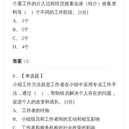
个案工作的介入过程经历接案会谈（转介）收集资
料等（ ）个不同的工作阶段。
[1分]
A
、
1个
B
、
5个
C
、
2个
D
、
4个
答案：
C
8
、【
单选题
】
小组工作方法就是工作者在小组中采用专业工作手
法，通过（ ），帮助组员解决个人存在的问题，
促进个人的改变和成长。
[1分]
A
、
工作者的经验
B
、
小组组员和工作者间的互动和相互影响
C
、
工作者和服务机构对社会政策的影响