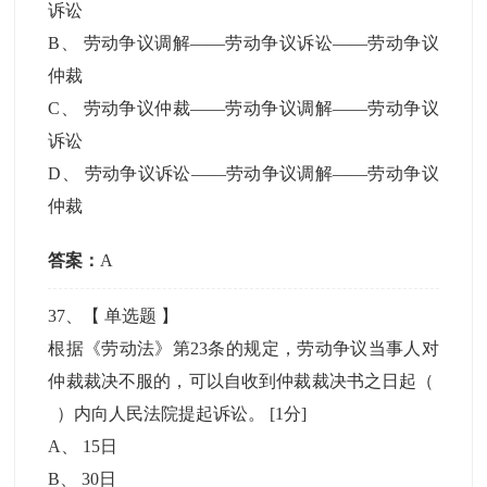
诉讼
B
、
劳动争议调解――劳动争议诉讼――劳动争议
仲裁
C
、
劳动争议仲裁――劳动争议调解――劳动争议
诉讼
D
、
劳动争议诉讼――劳动争议调解――劳动争议
仲裁
答案：
A
37
、【
单选题
】
根据《劳动法》第23条的规定，劳动争议当事人对
仲裁裁决不服的，可以自收到仲裁裁决书之日起（
）内向人民法院提起诉讼。
[1分]
A
、
15日
B
、
30日