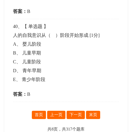
答案：
B
40
、【
单选题
】
人的自我意识从（ ）阶段开始形成
[1分]
A
、
婴儿阶段
B
、
儿童早期
C
、
儿童阶段
D
、
青年早期
E
、
青少年阶段
答案：
B
首页
上一页
下一页
末页
共
8
页，共
317
个题库