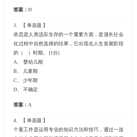
答案：
D
3
、【
单选题
】
依恋是人类适应生存的一个重要方面，是漫长社会
化过程中自然选择的结果，它出现在人生发展阶段
的（ ）时期。
[1分]
A
、
婴幼儿期
B
、
儿童期
C
、
少年期
D
、
不确定
答案：
A
4
、【
单选题
】
个案工作是运用专业的知识方法和技巧，通过一连