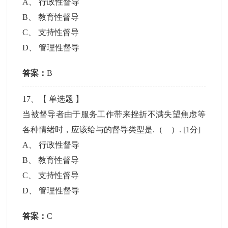
A
、
行政性督导
B
、
教育性督导
C
、
支持性督导
D
、
管理性督导
答案：
B
17
、【
单选题
】
当被督导者由于服务工作带来挫折不满失望焦虑等
各种情绪时，应该给与的督导类型是.（ ）.
[1分]
A
、
行政性督导
B
、
教育性督导
C
、
支持性督导
D
、
管理性督导
答案：
C