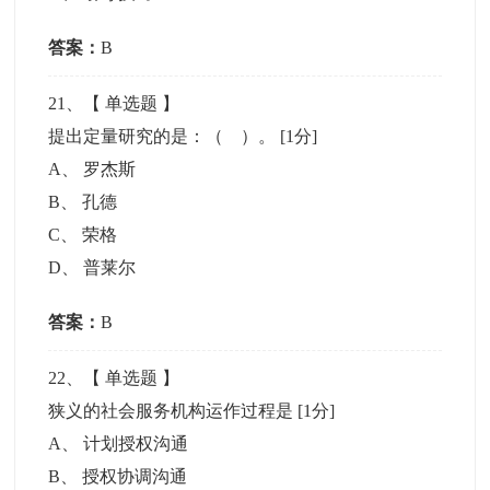
答案：
B
21
、【
单选题
】
提出定量研究的是：（ ）。
[1分]
A
、
罗杰斯
B
、
孔德
C
、
荣格
D
、
普莱尔
答案：
B
22
、【
单选题
】
狭义的社会服务机构运作过程是
[1分]
A
、
计划授权沟通
B
、
授权协调沟通