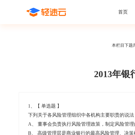
首页
场景解决方案
在线考试
支持
线上培训
本栏目下题
课程商城
题
精选优课助力学习
千道
新闻动态
线下考试
新员工培
快
在线考试系统
在线培训系
了解轻速云培训考试系统新闻资讯和
期中/期末考试、集中培训考试
搭建新员
快
公司动态
2013
智能防作弊
学习地图
帮助中心
招聘考试
岗位培训
考
全面了解轻速云的使用方法和技巧
在线笔试、大型校招、社招
岗位学习
下
智能监考中心
知识付费
1
、【
单选题
】
下列关于各风险管理组织中各机构主要职责的说法，
阅卷中心
互动社区
认证考试
知识店铺
A
、
董事会负责执行风险管理政策，制定风险管理
岗位认证、职业资格认证、技能考核认证
搭建专属
B
、
高级管理层是商业银行的最高风险管理、决策