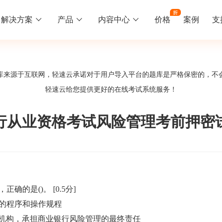
解决方案
产品
内容中心
价格
案例
支
线下培训
更多
库来源于互联网，轻速云承诺对于用户导入平台的题库是严格保密的，不
库中心
好题供您挑选
轻速云给您提供更好的
在线考试系统
服务！
训
速入门
知识竞赛
常见问题
统
线下培训班
工入职培训体系
速掌握轻速云组织培训考试的流程
党建活动、安全生产活动、协会竟赛
一些用户常见的使用问题
年银行从业资格考试风险管理考前押密
报名管理系统
试客户端下载
期末考试
关于我们
地图、人才培养
载严肃考试专用客户端
在线考试考核提高考试管理效率
轻速云科技简介、核心价值
签到系统
历程
正确的是()。
[0.5分]
问卷系统
网课教育
的程序和操作规程
知识店铺、实现知识变现
直播打卡学习等功能让网课教育更灵活
机构，承担商业银行风险管理的最终责任