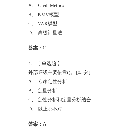
A
、
CreditMetrics
B
、
KMV模型
C
、
VAR模型
D
、
高级计量法
答案：
C
4
、【
单选题
】
外部评级主要依靠()。
[0.5分]
A
、
专家定性分析
B
、
定量分析
C
、
定性分析和定量分析结合
D
、
以上都不对
答案：
A