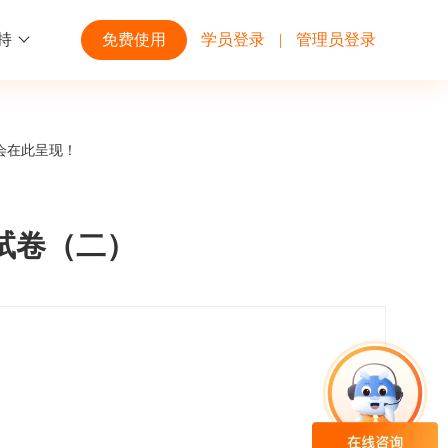
持
免费使用
学员登录
|
管理员登录
功能
行业解决方案
第三方平台
会在此呈现！
学校高校
开放平台
趣味化PK答题
企业微信
大规模在线考试解决方案
开放平台接口API调用文档说明
试卷（二）
互动答题
钉钉
制造行业
观和发展
员工培训体系解决方案
积分商城
飞书
个性化设置
零售行业
岗位人才培养解决方案