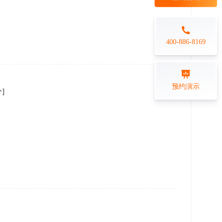
每日一练
金融行业
打卡学习
专业技能培训解决方案
400-886-8169
练习测评
预约演示
分]
在线答题系统