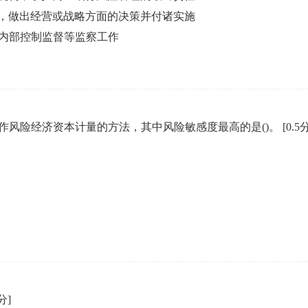
，做出经营或战略方面的决策并付诸实施
企业年会
内部控制监督等监察工作
、每日一练、打卡练习
组织企业年会闯关答题赢红包活动
作风险经济资本计量的方法，其中风险敏感度最高的是()。
[0.5
5分]