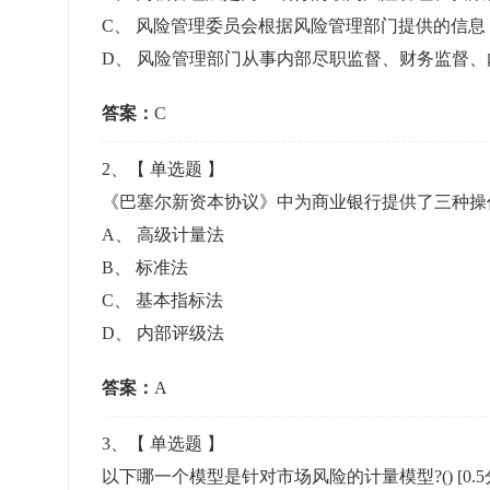
准考证管理
C
、
风险管理委员会根据风险管理部门提供的信息
考试测验
刷题练习
D
、
风险管理部门从事内部尽职监督、财务监督、
电子证书
学生测验、员工考核、培训考试
题库刷题
答案：
C
题库系统
2
、【
单选题
】
《巴塞尔新资本协议》中为商业银行提供了三种操
统计分析
A
、
高级计量法
B
、
标准法
C
、
基本指标法
D
、
内部评级法
答案：
A
3
、【
单选题
】
以下哪一个模型是针对市场风险的计量模型?()
[0.