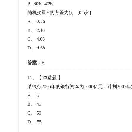
P 60% 40%
随机变量Y的方差为()。
[0.5分]
A
、
2.76
B
、
2.16
C
、
4.06
D
、
4.68
答案：
B
11
、【
单选题
】
某银行2006年的银行资本为1000亿元，计划20
A
、
5
B
、
45
C
、
50
D
、
55