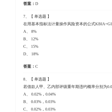
答案：
D
7
、【
单选题
】
在用基本指标法计量操作风险资本的公式KBIA=GI
A
、
8%
B
、
12%
C
、
15%
D
、
18%
答案：
C
8
、【
单选题
】
若借款人甲、乙内部评级重年期违约概率分别为0.0
A
、
0.02%，0.04%
B
、
0.03%，0.03%
C
、
0.02%，0.03%