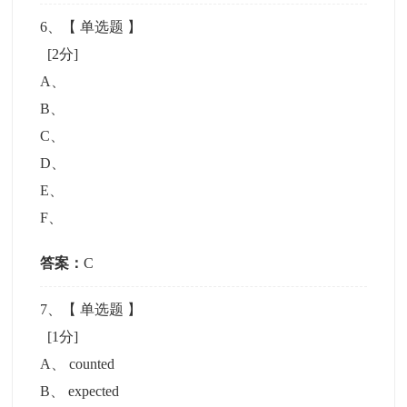
6
、【
单选题
】
[2分]
A
、
B
、
C
、
D
、
E
、
F
、
答案：
C
7
、【
单选题
】
[1分]
A
、
counted
B
、
expected