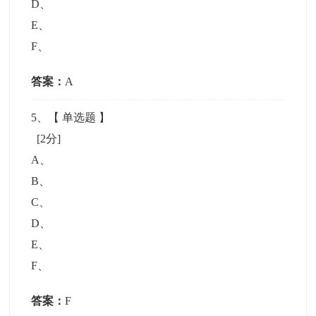
D
、
E
、
F
、
答案：
A
5
、【
单选题
】
[2分]
A
、
B
、
C
、
D
、
E
、
F
、
答案：
F