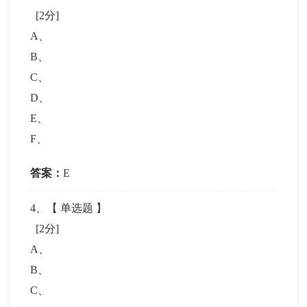
[2分]
A
、
B
、
C
、
D
、
E
、
F
、
答案：
E
4
、【
单选题
】
[2分]
A
、
B
、
C
、