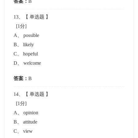
答案：
B
13
、【
单选题
】
[1分]
A
、
possible
B
、
likely
C
、
hopeful
D
、
welcome
答案：
B
14
、【
单选题
】
[1分]
A
、
opinion
B
、
attitude
C
、
view