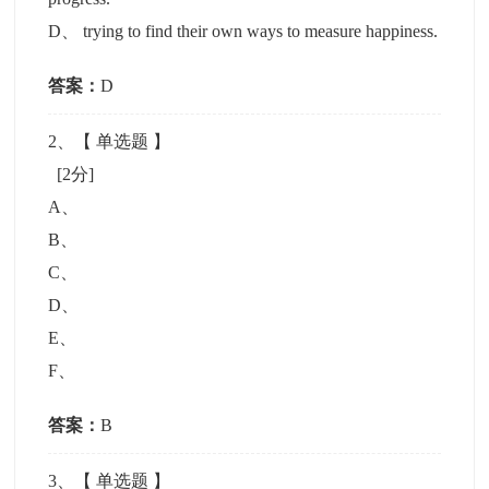
D
、
trying to find their own ways to measure happiness.
答案：
D
2
、【
单选题
】
[2分]
A
、
B
、
C
、
D
、
E
、
F
、
答案：
B
3
、【
单选题
】