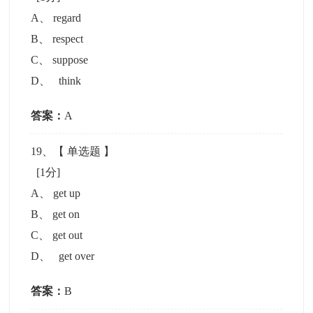
A
、
regard
B
、
respect
C
、
suppose
D
、
think
答案：
A
19
、【
单选题
】
[1分]
A
、
get up
B
、
get on
C
、
get out
D
、
get over
答案：
B