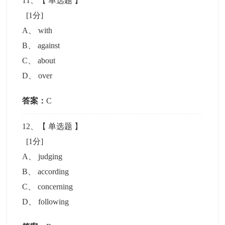
11
、【
单选题
】
[1分]
A
、
with
B
、
against
C
、
about
D
、
over
答案：
C
12
、【
单选题
】
[1分]
A
、
judging
B
、
according
C
、
concerning
D
、
following