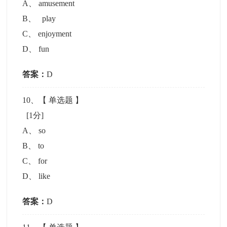
A
、
amusement
B
、
play
C
、
enjoyment
D
、
fun
答案：
D
10
、【
单选题
】
[1分]
A
、
so
B
、
to
C
、
for
D
、
like
答案：
D