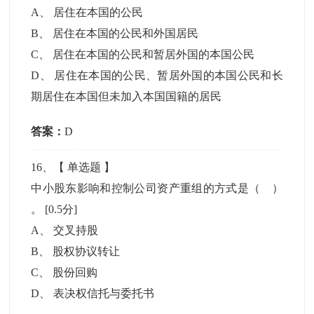
A
、
居住在本国的公民
B
、
居住在本国的公民和外国居民
C
、
居住在本国的公民和暂居外国的本国公民
D
、
居住在本国的公民、暂居外国的本国公民和长
期居住在本国但未加入本国国籍的居民
答案：
D
16
、【
单选题
】
中小股东影响和控制公司资产重组的方式是（ ）
。
[0.5分]
A
、
交叉持股
B
、
股权协议转让
C
、
股份回购
D
、
表决权信托与委托书