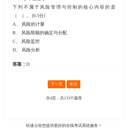
下列不属于风险管理与控制的核心内容的是
（ ）。
[0.5分]
A
、
风险的计量
B
、
风险限额的确定与分配
C
、
风险监控
D
、
风险分析
答案：
D
下一页
末页
共
4
页，共
133
个题库
轻速云给您提供更好的
在线考试系统
服务！