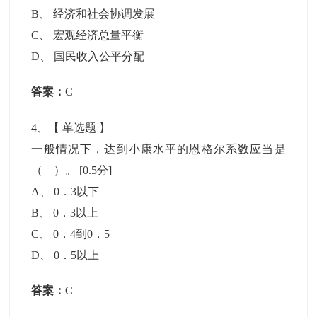
B
、
经济和社会协调发展
C
、
宏观经济总量平衡
D
、
国民收入公平分配
答案：
C
4
、【
单选题
】
一般情况下，达到小康水平的恩格尔系数应当是
（ ）。
[0.5分]
A
、
0．3以下
B
、
0．3以上
C
、
0．4到0．5
D
、
0．5以上
答案：
C