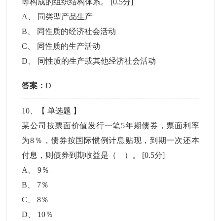
等构成的组织结构体系。
[0.5分]
A
、
同类型产品生产
B
、
同性质的经济社会活动
C
、
同性质的生产活动
D
、
同性质的生产或其他经济社会活动
答案：
D
10
、【
单选题
】
某公司按票面价值发行一笔5年期债券，票面利率
为8％，债券按国际惯例计息贴现，到期一次还本
付息，则债券到期收益是（ ）。
[0.5分]
A
、
9％
B
、
7％
C
、
8％
D
、
10％