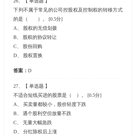
26
、【
单选题
】
下列不属于常见的公司控股权及控制权的转移方式
的是（ ）。
[0.5分]
A
、
股权的无偿划拨
B
、
股权的协议转让
C
、
股份回购
D
、
股权置换
答案：
D
27
、【
单选题
】
不适合短线买进的股票是（ ）。
[0.5分]
A
、
买卖量都较小，股价轻度下跌
B
、
遇个股利空但放量不跌
C
、
无量大幅急跌
D
、
分红除权后上涨