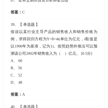
D
、
证券交易所投资分析师委员会
答案：
C
39
、【
单选题
】
假设以某行业主导产品的销售收入和销售价格为
例，求得回归方程为Y=8+4t(单位为亿元，t取值是
以1990年为基准，记为1)。按照趋势外推法可以预
测该公司2002年销售收入为（ ）亿元。
[0.5分]
A
、
60
B
、
56
C
、
52
D
、
48
答案：
A
40
、【
单选题
】