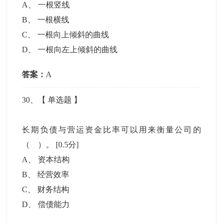
A
、
一根竖线
B
、
一根横线
C
、
一根向上倾斜的曲线
D
、
一根向左上倾斜的曲线
答案：
A
30
、【
单选题
】
长期负债与营运资金比率可以用来衡量公司的
（ ）。
[0.5分]
A
、
资本结构
B
、
经营效率
C
、
财务结构
D
、
偿债能力