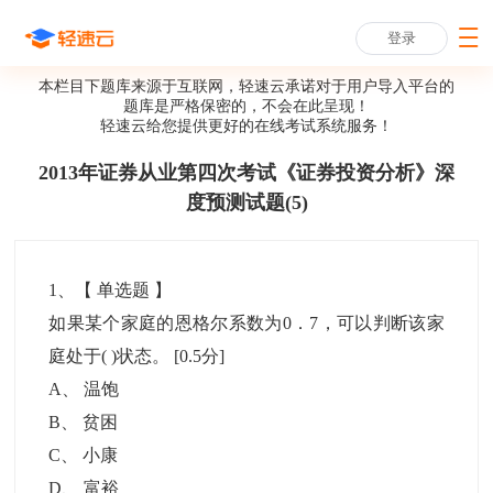
登录
本栏目下题库来源于互联网，轻速云承诺对于用户导入平台的
题库是严格保密的，不会在此呈现！
轻速云给您提供更好的
在线考试系统
服务！
2013年证券从业第四次考试《证券投资分析》深
度预测试题(5)
1
、【
单选题
】
如果某个家庭的恩格尔系数为0．7，可以判断该家
庭处于( )状态。
[0.5分]
A
、
温饱
B
、
贫困
C
、
小康
D
、
富裕