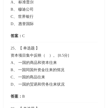
A
、
标准普尔
B
、
穆迪公司
C
、
世界银行
D
、
惠誉国际
答案：
C
25
、【
单选题
】
资本项目集中反映（ ）。
[0.5分]
A
、
一国的商品和资本往来
B
、
一国同国外资金往来的情况
C
、
一国的商品往来
D
、
一国的贸易和劳务往来状况
答案：
B