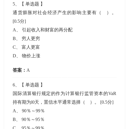
5
、【
单选题
】
通货膨胀对社会经济产生的影响主要有（ ）。
[0.5分]
A
、
引起收入和财富的再分配
B
、
穷人更穷
C
、
富人更富
D
、
物价上涨
答案：
A
6
、【
单选题
】
国际清算银行规定的作为计算银行监管资本的VaR
持有期为l0天，置信水平通常选择（ ）。
[0.5分]
A
、
90％～99％
B
、
90％～95％
C
、
95％～99％