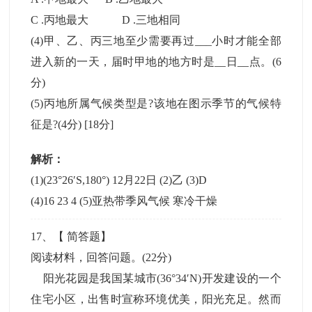
C .丙地最大 D .三地相同
(4)甲、乙、丙三地至少需要再过___小时才能全部
进入新的一天，届时甲地的地方时是__日__点。(6
分)
(5)丙地所属气候类型是?该地在图示季节的气候特
征是?(4分)
[18分]
解析：
(1)(23°26′S,180°) 12月22日 (2)乙 (3)D
(4)16 23 4 (5)亚热带季风气候 寒冷干燥
17
、【
简答题
】
阅读材料，回答问题。(22分)
阳光花园是我国某城市(36°34′N)开发建设的一个
住宅小区，出售时宣称环境优美，阳光充足。然而