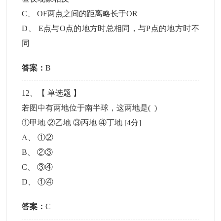
C
、
OF两点之间的距离略长于OR
D
、
E点与O点的地方时总相同，与P点的地方时不
同
答案：
B
12
、【
单选题
】
若图中有两地位于南半球，这两地是( )
①甲地 ②乙地 ③丙地 ④丁地
[4分]
A
、
①②
B
、
②③
C
、
③④
D
、
①④
答案：
C