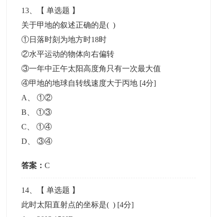
13
、【
单选题
】
关于甲地的叙述正确的是( )
①日落时刻为地方时18时
②水平运动的物体向右偏转
③一年中正午太阳高度角只有一次最大值
④甲地的地球自转线速度大于丙地
[4分]
A
、
①②
B
、
①③
C
、
①④
D
、
③④
答案：
C
14
、【
单选题
】
此时太阳直射点的坐标是( )
[4分]