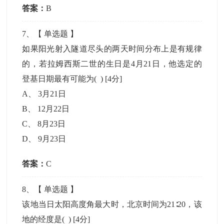
答案：
B
7
、【
单选题
】
如果阳光射入隧道尽头的两天时间分布上是有规律
的，若拉姆西斯二世的生日是4月21日，他选定的
登基日期最有可能为( )
[4分]
A
、
3月21日
B
、
12月22日
C
、
8月23日
D
、
9月23日
答案：
C
8
、【
单选题
】
该地当日太阳高度角最大时，北京时间为21∶20，该
地的经度是( )
[4分]