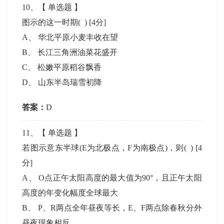
10
、【
单选题
】
图示的这一时期( )
[4分]
A
、
华北平原小麦丰收在望
B
、
长江三角洲油菜花盛开
C
、
松嫩平原稻谷飘香
D
、
山东半岛瑞雪初降
答案：
D
11
、【
单选题
】
若图示意东半球(E为北极点，F为南极点)，则( )
[4
分]
A
、
O点正午太阳高度的最大值为90°，且正午太阳
高度的年变化幅度全球最大
B
、
P、R两点全年昼夜等长，E、F两点除春秋分外
昼夜现象相反