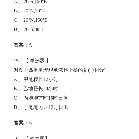
A
、
20°S,150°E
B
、
20°N,30°E
C
、
20°N,150°E
D
、
20°S,30°E
答案：
A
15
、【
单选题
】
对图中四地地理现象叙述正确的是( )
[4分]
A
、
甲地夜长12小时
B
、
乙地昼长20小时
C
、
丙地地方时16时日落
D
、
丁地地方时12时日出
答案：
B
16
、【
简答题
】