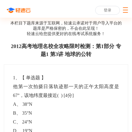
登录
本栏目下题库来源于互联网，轻速云承诺对于用户导入平台的
题库是严格保密的，不会在此呈现！
轻速云给您提供更好的
在线考试系统
服务！
2012高考地理名校全攻略限时检测：第1部分 专
题1 第3讲 地球的公转
1
、【
单选题
】
他第一次拍摄日落轨迹那一天的正午太阳高度是
67°，该地纬度最接近( )
[4分]
A
、
38°N
B
、
35°N
C
、
24°N
D
、
19°N