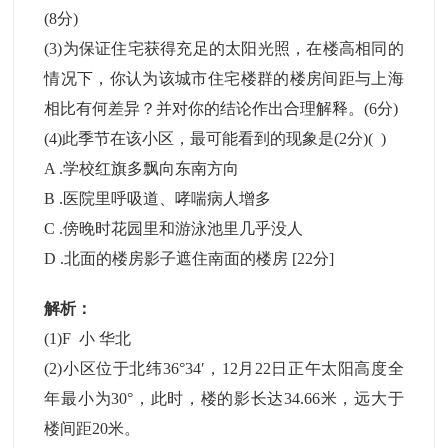
(8分)
(3)为保证住宅获得充足的太阳光照，在楼高相同的
情况下，你认为该城市住宅楼群的楼房间距与上海
相比有何差异？并对你的结论作出合理解释。(6分)
(4)此季节在该小区，最可能看到的现象是(2分)( )
A .学校红旗多飘向东南方向
B .医院里呼吸道、哮喘病人增多
C .傍晚时花园里和游泳池里几乎没人
D .北面的楼房影子遮住南面的楼房
[22分]
解析：
(1)F 小 华北
(2)小区位于北纬36°34′，12月22日正午太阳高度全
年最小为30°，此时，楼的影长达34.66米，远大于
楼间距20米。