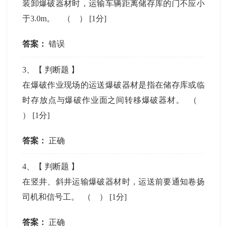
装卸爆破器材时，运输车辆距离储存库的门不应小
于3.0m。 （ ）
[1分]
答案：
错误
3
、【
判断题
】
在爆破作业现场的运送爆破器材是指在储存库或临
时存放点与爆破作业面之间转移爆破器材。 （
）
[1分]
答案：
正确
4
、【
判断题
】
在竖井、斜井运输爆破器材时，运送前要通知卷扬
司机和信号工。 （ ）
[1分]
答案：
正确