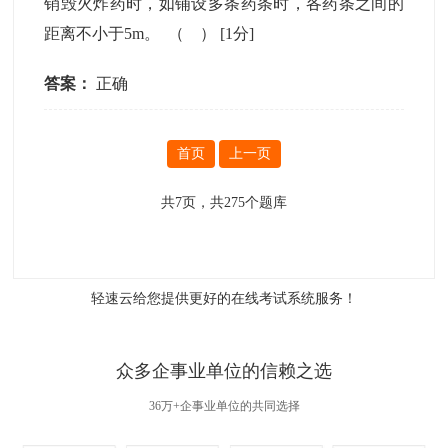
销毁火炸药时，如铺设多条药条时，各药条之间的
距离不小于5m。 （ ）
[1分]
答案：
正确
首页
上一页
共
7
页，共
275
个题库
轻速云给您提供更好的
在线考试系统
服务！
众多企事业单位的信赖之选
36万+企事业单位的共同选择