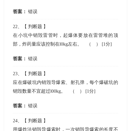
答案：
错误
22
、【
判断题
】
在小坑中销毁雷管时，起爆体要放在雷管堆的顶
部，炸药量应该控制在l0kg左右。 （ ）
[1分]
答案：
错误
23
、【
判断题
】
应在爆破坑内销毁导爆索、射孔弹，每个爆破坑的
销毁数量不宜超过l00kg。 （ ）
[1分]
答案：
错误
24
、【
判断题
】
用爆炸法销毁导爆索时，一次销毁导爆索的长度不