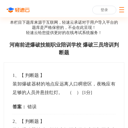
登录
本栏目下题库来源于互联网，轻速云承诺对于用户导入平台的
题库是严格保密的，不会在此呈现！
轻速云给您提供更好的
在线考试系统
服务！
河南前进爆破技能职业陪训学校 爆破三员培训判
断题
1
、【
判断题
】
装卸爆破器材的地点应远离人口稠密区，夜晚应有
足够的人员并悬挂红灯。 （ ）
[1分]
答案：
错误
2
、【
判断题
】