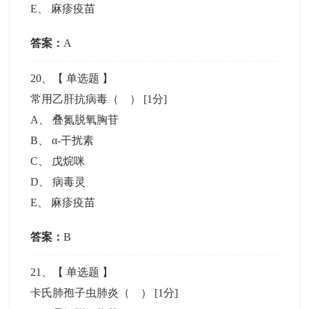
E
、
麻疹疫苗
答案：
A
20
、【
单选题
】
常用乙肝抗病毒（ ）
[1分]
A
、
叠氮脱氧胸苷
B
、
α-干扰素
C
、
戊烷咪
D
、
病毒灵
E
、
麻疹疫苗
答案：
B
21
、【
单选题
】
卡氏肺孢子虫肺炎（ ）
[1分]