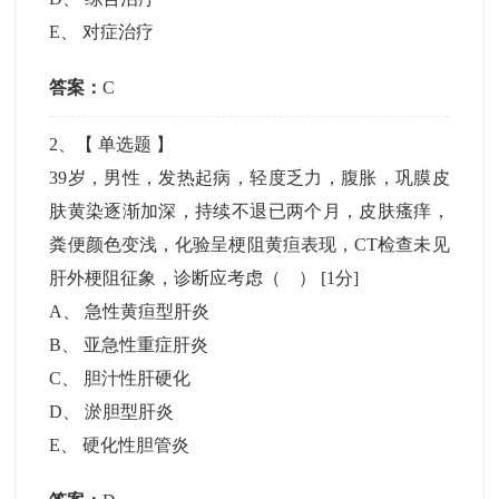
E
、
对症治疗
答案：
C
2
、【
单选题
】
39岁，男性，发热起病，轻度乏力，腹胀，巩膜皮
肤黄染逐渐加深，持续不退已两个月，皮肤瘙痒，
粪便颜色变浅，化验呈梗阻黄疸表现，CT检查未见
肝外梗阻征象，诊断应考虑（ ）
[1分]
A
、
急性黄疸型肝炎
B
、
亚急性重症肝炎
C
、
胆汁性肝硬化
D
、
淤胆型肝炎
E
、
硬化性胆管炎