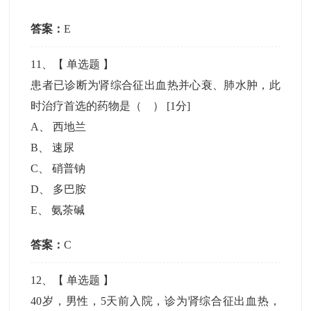
答案：
E
11
、【
单选题
】
患者已诊断为肾综合征出血热并心衰、肺水肿，此
时治疗首选的药物是（ ）
[1分]
A
、
西地兰
B
、
速尿
C
、
硝普钠
D
、
多巴胺
E
、
氨茶碱
答案：
C
12
、【
单选题
】
40岁，男性，5天前入院，诊为肾综合征出血热，