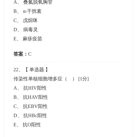
A
、
叠氮脱氧胸苷
B
、
α-干扰素
C
、
戊烷咪
D
、
病毒灵
E
、
麻疹疫苗
答案：
C
22
、【
单选题
】
传染性单核细胞增多症（ ）
[1分]
A
、
抗HIV阳性
B
、
抗HAV阳性
C
、
抗EBV阳性
D
、
抗HBc阳性
E
、
抗O阳性