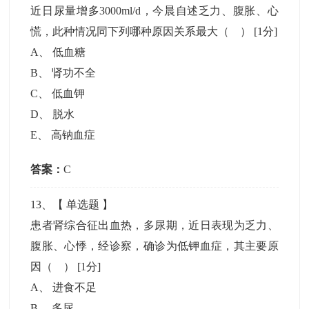
近日尿量增多3000ml/d，今晨自述乏力、腹胀、心
慌，此种情况同下列哪种原因关系最大（ ）
[1分]
A
、
低血糖
B
、
肾功不全
C
、
低血钾
D
、
脱水
E
、
高钠血症
答案：
C
13
、【
单选题
】
患者肾综合征出血热，多尿期，近日表现为乏力、
腹胀、心悸，经诊察，确诊为低钾血症，其主要原
因（ ）
[1分]
A
、
进食不足
B
、
多尿