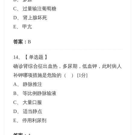
C
、
过量输注葡萄糖
D
、
肾上腺坏死
E
、
甲亢
答案：
B
14
、【
单选题
】
确诊肾综合征出血热，多尿期，低血钾，此时病人
补钾哪项措施是危险的（ ）
[1分]
A
、
静脉推注
B
、
等比例静脉输液
C
、
大量口服
D
、
适当静点
E
、
停用利尿剂