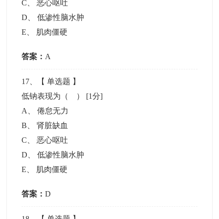
C
、
恶心呕吐
D
、
低渗性脑水肿
E
、
肌肉僵硬
答案：
A
17
、【
单选题
】
低钠表现为（ ）
[1分]
A
、
倦怠无力
B
、
肾脏缺血
C
、
恶心呕吐
D
、
低渗性脑水肿
E
、
肌肉僵硬
答案：
D
18
、【
单选题
】