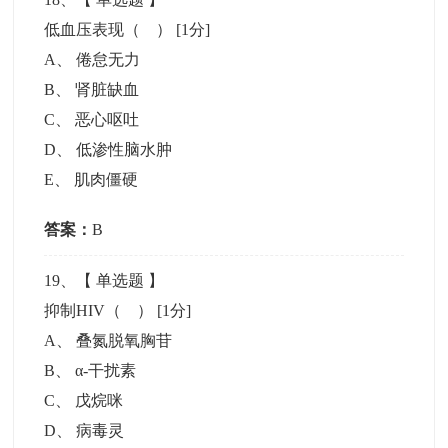
低血压表现（ ）
[1分]
A
、
倦怠无力
B
、
肾脏缺血
C
、
恶心呕吐
D
、
低渗性脑水肿
E
、
肌肉僵硬
答案：
B
19
、【
单选题
】
抑制HIV（ ）
[1分]
A
、
叠氮脱氧胸苷
B
、
α-干扰素
C
、
戊烷咪
D
、
病毒灵