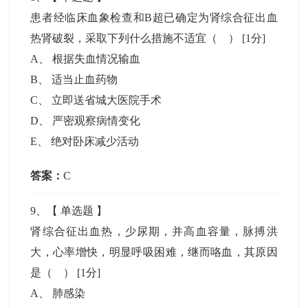
患者经临床血象检查和B超已确定为肾综合征出血
热肾破裂，采取下列什么措施不适宜（ ）
[1分]
A
、
根据失血情况输血
B
、
适当止血药物
C
、
立即送省城大医院手术
D
、
严密观察病情变化
E
、
绝对卧床减少活动
答案：
C
9
、【
单选题
】
肾综合征出血热，少尿期，并高血容量，脉搏洪
大，心率增快，明显呼吸困难，继而咯血，其原因
是（ ）
[1分]
A
、
肺感染