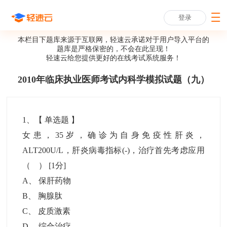
登录
本栏目下题库来源于互联网，轻速云承诺对于用户导入平台的
题库是严格保密的，不会在此呈现！
轻速云给您提供更好的
在线考试系统
服务！
2010年临床执业医师考试内科学模拟试题（九）
1
、【
单选题
】
女患，35岁，确诊为自身免疫性肝炎，
ALT200U/L，肝炎病毒指标(-)，治疗首先考虑应用
（ ）
[1分]
A
、
保肝药物
B
、
胸腺肽
C
、
皮质激素
D
、
综合治疗