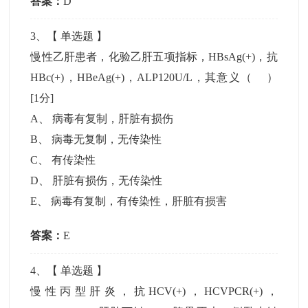
答案：
D
3
、【
单选题
】
慢性乙肝患者，化验乙肝五项指标，HBsAg(+)，抗
HBc(+)，HBeAg(+)，ALP120U/L，其意义（ ）
[1分]
A
、
病毒有复制，肝脏有损伤
B
、
病毒无复制，无传染性
C
、
有传染性
D
、
肝脏有损伤，无传染性
E
、
病毒有复制，有传染性，肝脏有损害
答案：
E
4
、【
单选题
】
慢性丙型肝炎，抗HCV(+)，HCVPCR(+)，