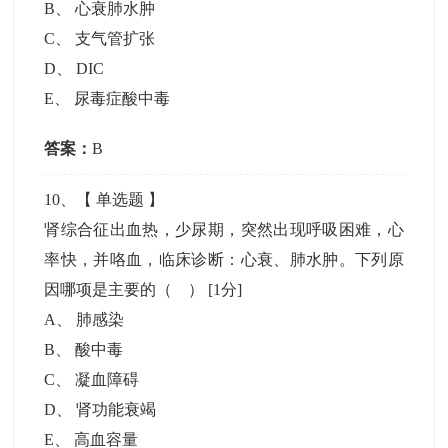
B
、
心衰肺水肿
C
、
支气管扩张
D
、
DIC
E
、
尿毒症酸中毒
答案：
B
10
、【
单选题
】
肾综合征出血热，少尿期，突然出现呼吸困难，心
率快，并咯血，临床诊断：心衰、肺水肿。下列原
因哪项是主要的（ ）
[1分]
A
、
肺感染
B
、
酸中毒
C
、
凝血障碍
D
、
肾功能衰竭
E
、
高血容量