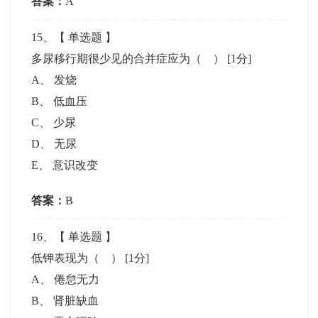
答案：
A
15
、【
单选题
】
多尿移行期很少见的合并症应为（ ）
[1分]
A
、
发烧
B
、
低血压
C
、
少尿
D
、
无尿
E
、
意识改变
答案：
B
16
、【
单选题
】
低钾表现为（ ）
[1分]
A
、
倦怠无力
B
、
肾脏缺血