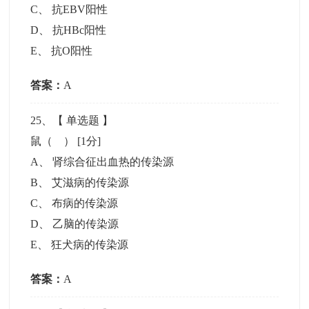
C
、
抗EBV阳性
D
、
抗HBc阳性
E
、
抗O阳性
答案：
A
25
、【
单选题
】
鼠（ ）
[1分]
A
、
肾综合征出血热的传染源
B
、
艾滋病的传染源
C
、
布病的传染源
D
、
乙脑的传染源
E
、
狂犬病的传染源
答案：
A