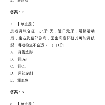
E
、
腹膜炎
答案：
D
7
、【
单选题
】
患者肾综合征，少尿5天，近日无尿，晨起活动
后，腹右及腰部剧痛，医生高度怀疑其可能肾破
裂，哪项检查不合适（ ）
[1分]
A
、
肾盂造影
B
、
肾B超
C
、
肾CT
D
、
局部穿刺
E
、
测血象
答案：
A
8
、【
单选题
】