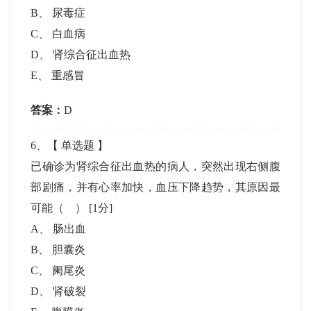
B
、
尿毒症
C
、
白血病
D
、
肾综合征出血热
E
、
重感冒
答案：
D
6
、【
单选题
】
已确诊为肾综合征出血热的病人，突然出现右侧腹
部剧痛，并有心率加快，血压下降趋势，其原因最
可能（ ）
[1分]
A
、
肠出血
B
、
胆囊炎
C
、
阑尾炎
D
、
肾破裂