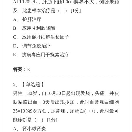
ALT120U/L，肝肋下触1.0cm脾界不大，侧卧未触
及，此患根本治疗是（ ）
[1分]
A
、
护肝治疗
B
、
应用甘利欣降酶
C
、
应用促肝细胞生长因子
D
、
调节免疫治疗
E
、
抗病毒应用干扰素治疗
答案：
E
5
、【
单选题
】
男性，30岁，自10月30日起出现发烧，头痛，并皮
肤粘膜出血，3天后出现少尿，此时血常规白细胞
35×10的9次方/L，尿常规，尿蛋白(+++)，此时最可
能诊断是（ ）
[1分]
A
、
肾小球肾炎