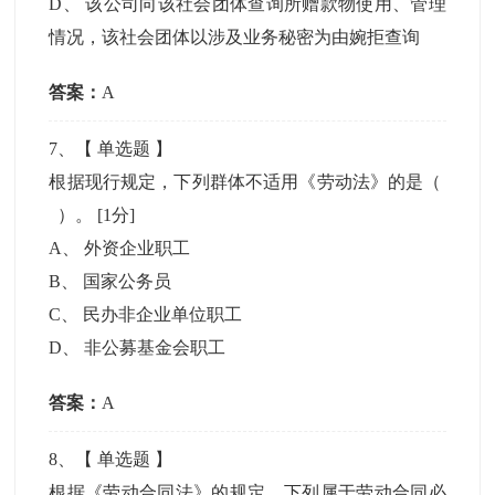
D
、
该公司向该社会团体查询所赠款物使用、管理
情况，该社会团体以涉及业务秘密为由婉拒查询
答案：
A
7
、【
单选题
】
根据现行规定，下列群体不适用《劳动法》的是（
）。
[1分]
A
、
外资企业职工
B
、
国家公务员
C
、
民办非企业单位职工
D
、
非公募基金会职工
答案：
A
8
、【
单选题
】
根据《劳动合同法》的规定，下列属于劳动合同必