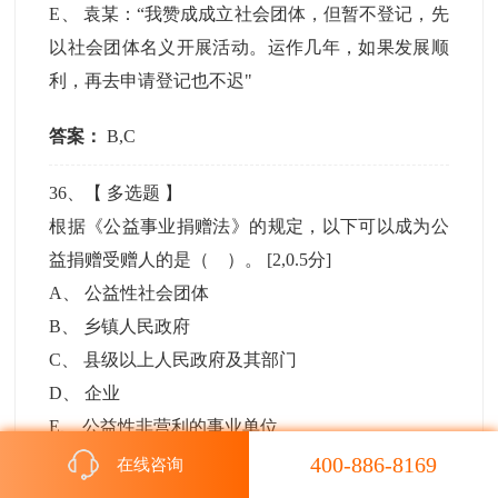
E
、
袁某：“我赞成成立社会团体，但暂不登记，先
以社会团体名义开展活动。运作几年，如果发展顺
利，再去申请登记也不迟"
答案：
B,C
36
、【
多选题
】
根据《公益事业捐赠法》的规定，以下可以成为公
益捐赠受赠人的是（ ）。
[2,0.5分]
A
、
公益性社会团体
B
、
乡镇人民政府
C
、
县级以上人民政府及其部门
D
、
企业
E
、
公益性非营利的事业单位
400-886-8169
在线咨询
答案：
A,C,E