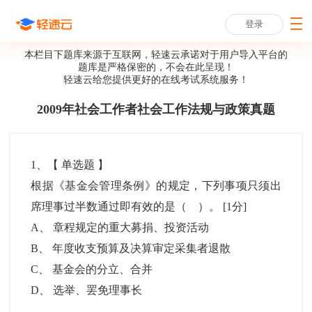
登录
本栏目下题库来源于互联网，轻速云承诺对于用户导入平台的
题库是严格保密的，不会在此呈现！
轻速云给您提供更好的
在线考试系统
服务！
2009年社会工作者社会工作法规与政策真题
1
、【
单选题
】
根据《基金会管理条例》的规定，下列事项只须出
席理事过半数通过即有效的是（ ）。
[1分]
A
、
章程规定的重大募捐、投资活动
B
、
年度收支预算及决算审定采集者退散
C
、
基金会的分立、合并
D
、
选举、罢免理事长