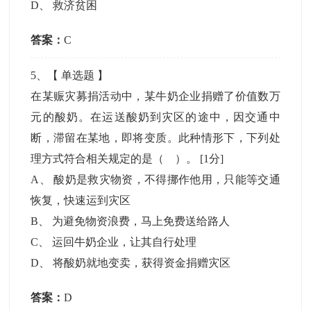
D
、
救济贫困
答案：
C
5
、【
单选题
】
在某赈灾募捐活动中，某牛奶企业捐赠了价值数万
元的酸奶。在运送酸奶到灾区的途中，因交通中
断，滞留在某地，即将变质。此种情形下，下列处
理方式符合相关规定的是（ ）。
[1分]
A
、
酸奶是救灾物资，不得挪作他用，只能等交通
恢复，快速运到灾区
B
、
为避免物资浪费，马上免费送给路人
C
、
运回牛奶企业，让其自行处理
D
、
将酸奶就地变卖，获得资金捐赠灾区
答案：
D