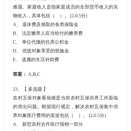
难题。家庭收入是指家庭成员的全部货币收入的实
物收入，具体包括（ ）。
[2,0.5分]
A
、
退休费及领取的各类保险金
B
、
法定赡养人应当给付的赡养费
C
、
单位代缴的住房公积金
D
、
优抚对象享受的抚恤金
E
、
遗属的生活补助费
答案：
A,B,C
23
、【
多选题
】
农村五保对象看病难是当前农村五保供养工作面临
的突出问题。根据现行规定，解决农村五保集中供
养对象医疗费用的渠道包括（ ）。
[2,0.5分]
A
、
新型农村合作医疗报销一部分