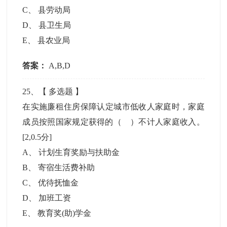
C
、
县劳动局
D
、
县卫生局
E
、
县农业局
答案：
A,B,D
25
、【
多选题
】
在实施廉租住房保障认定城市低收人家庭时，家庭
成员按照国家规定获得的（ ）不计人家庭收入。
[2,0.5分]
A
、
计划生育奖励与扶助金
B
、
寄宿生活费补助
C
、
优待抚恤金
D
、
加班工资
E
、
教育奖(助)学金