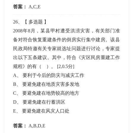
答案：
A,C,E
26
、【
多选题
】
2008年8月，某县甲村遭受洪涝灾害，有关部门准
备对符合恢复重建条件的倒房实行集中建房。该县
民政局特邀有关专家就选址问题进行讨论，专家提
出以下五条建议。其中，符合《灾区民房重建工作
规程》的有（ ）。
[2,0.5分]
A
、
要利于今后的防灾与减灾工作
B
、
要避免建在地质灾害多发地
C
、
要避免建在地势较高的地方
D
、
要避免建在行蓄洪区
E
、
要避免建在风灾人口处
答案：
A,B,D,E