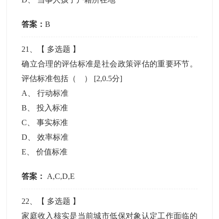
答案：
B
21
、【
多选题
】
确立合理的评估标准是社会政策评估的重要环节。
评估标准包括（ ）
[2,0.5分]
A
、
行动标准
B
、
投入标准
C
、
事实标准
D
、
效率标准
E
、
价值标准
答案：
A,C,D,E
22
、【
多选题
】
家庭收入核实是当前城市低保对象认定工作面临的