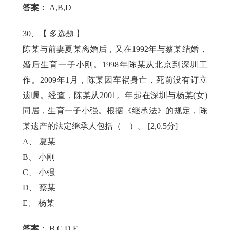
答案：
A,B,D
30
、【
多选题
】
陈某与前妻夏某离婚后，又在1992年与蔡某结婚，
婚后生育一子小刚。1998年陈某从北京到深圳工
作。2009年1月，陈某因车祸身亡，死前没有订立
遗嘱。经查，陈某从2001。年起在深圳与杨某(女)
同居，生育一子小强。根据《继承法》的规定，陈
某遗产的法定继承人包括（ ）。
[2,0.5分]
A
、
夏某
B
、
小刚
C
、
小强
D
、
蔡某
E
、
杨某
答案：
B,C,D,E