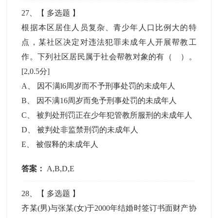
27
、【
多选题
】
根据本区居住人员复杂、青少年人口比例大的特
点，某社区决定对违法犯罪未成年人开展帮教工
作。下列社区居民属于社会帮教对象的有（ ）。
[2,0.5分]
A
、
因不满l6周岁而不予刑事处罚的未成年人
B
、
因不满16周岁而免予刑事处罚的未成年人
C
、
被判处刑罚正在少年犯管教所服刑的未成年人
D
、
被判处非监禁刑罚的未成年人
E
、
被假释的未成年人
答案：
A,B,D,E
28
、【
多选题
】
齐某(男)与张某(女)于2000年结婚时签订书面财产协