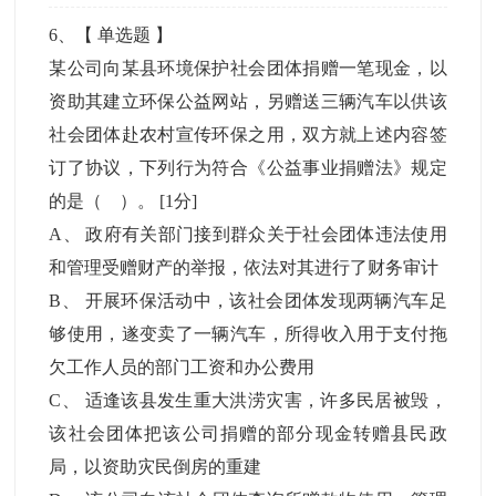
6
、【
单选题
】
某公司向某县环境保护社会团体捐赠一笔现金，以
资助其建立环保公益网站，另赠送三辆汽车以供该
社会团体赴农村宣传环保之用，双方就上述内容签
订了协议，下列行为符合《公益事业捐赠法》规定
的是（ ）。
[1分]
A
、
政府有关部门接到群众关于社会团体违法使用
和管理受赠财产的举报，依法对其进行了财务审计
B
、
开展环保活动中，该社会团体发现两辆汽车足
够使用，遂变卖了一辆汽车，所得收入用于支付拖
欠工作人员的部门工资和办公费用
C
、
适逢该县发生重大洪涝灾害，许多民居被毁，
该社会团体把该公司捐赠的部分现金转赠县民政
局，以资助灾民倒房的重建