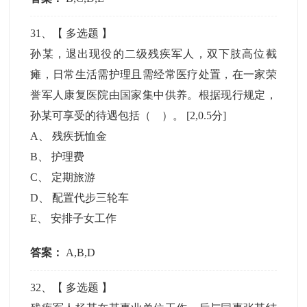
31
、【
多选题
】
孙某，退出现役的二级残疾军人，双下肢高位截
瘫，日常生活需护理且需经常医疗处置，在一家荣
誉军人康复医院由国家集中供养。根据现行规定，
孙某可享受的待遇包括（ ）。
[2,0.5分]
A
、
残疾抚恤金
B
、
护理费
C
、
定期旅游
D
、
配置代步三轮车
E
、
安排子女工作
答案：
A,B,D
32
、【
多选题
】