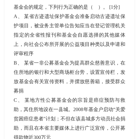
基金会的规定，下列行为正确的是（ ）。
[1分]
A
、
某省古迹遗址保护基金会准备启动古迹遗址保
护项目，被业务主管单位告知应当在登记管理机关
指定的全省性报刊和基金会自愿选择的其他媒体
上，向社会公布所开展的公益项目种类以及申请和
评审程序
B
、
某省一非公募基金会为提高群众慈善意识，在
住所地的银行和大型商场柜台旁，设置宣传栏，发
放基金会有关宣传资料，并摆放慈善箱，接受群众
募捐
C
、
某地方性公募基金会的宗旨是癌症预防与救
助，其住所地设在一县城。2008年基金户启动“关爱
贫困癌症患者"计划；不但在该县城多方动员社会捐
助，而且在本省主要媒体上进行广泛宣传，公开募
得款物近300万元