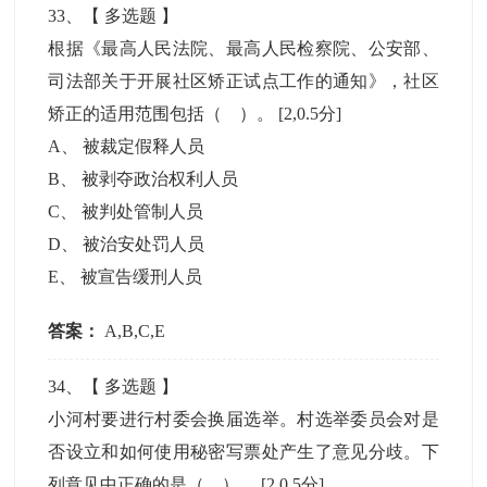
33
、【
多选题
】
根据《最高人民法院、最高人民检察院、公安部、
司法部关于开展社区矫正试点工作的通知》，社区
矫正的适用范围包括（ ）。
[2,0.5分]
A
、
被裁定假释人员
B
、
被剥夺政治权利人员
C
、
被判处管制人员
D
、
被治安处罚人员
E
、
被宣告缓刑人员
答案：
A,B,C,E
34
、【
多选题
】
小河村要进行村委会换届选举。村选举委员会对是
否设立和如何使用秘密写票处产生了意见分歧。下
列意见中正确的是（ ）。
[2,0.5分]