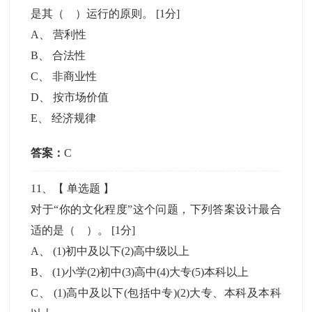
是其（ ）运行的原则。
[1分]
A
、
营利性
B
、
合法性
C
、
非商业性
D
、
按市场价值
E
、
经济规律
答案：
C
11
、【
单选题
】
对于“你的文化程度”这个问题，下列答案设计最合
适的是（ ）。
[1分]
A
、
(1)初中及以下(2)高中级以上
B
、
(1)小学(2)初中(3)高中(4)大专(5)本科以上
C
、
(1)高中及以下(包括中专)(2)大专、本科及本科