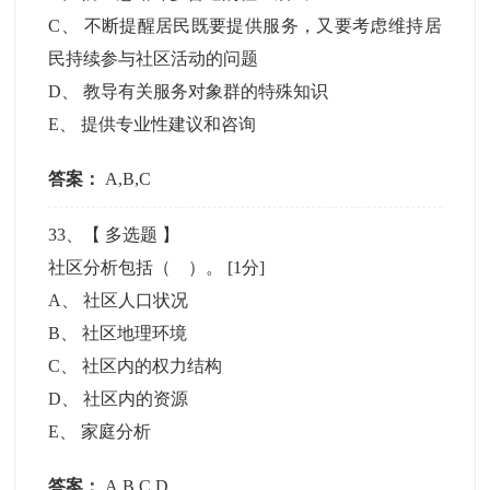
C
、
不断提醒居民既要提供服务，又要考虑维持居
民持续参与社区活动的问题
D
、
教导有关服务对象群的特殊知识
E
、
提供专业性建议和咨询
答案：
A,B,C
33
、【
多选题
】
社区分析包括（ ）。
[1分]
A
、
社区人口状况
B
、
社区地理环境
C
、
社区内的权力结构
D
、
社区内的资源
E
、
家庭分析
答案：
A,B,C,D