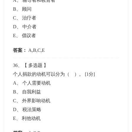
A
、
辅导者和教育者
B
、
顾问
C
、
治疗者
D
、
中介者
E
、
倡议者
答案：
A,B,C,E
36
、【
多选题
】
个人捐款的动机可以分为（ ）。
[1分]
A
、
个人需要动机
B
、
自我利益
C
、
外界影响动机
D
、
税法策略
E
、
利他动机