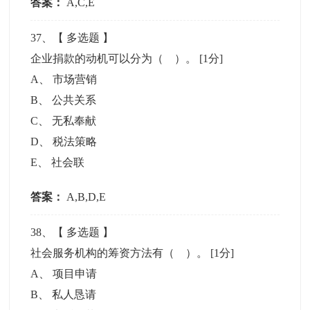
答案：
A,C,E
37
、【
多选题
】
企业捐款的动机可以分为（ ）。
[1分]
A
、
市场营销
B
、
公共关系
C
、
无私奉献
D
、
税法策略
E
、
社会联
答案：
A,B,D,E
38
、【
多选题
】
社会服务机构的筹资方法有（ ）。
[1分]
A
、
项目申请
B
、
私人恳请