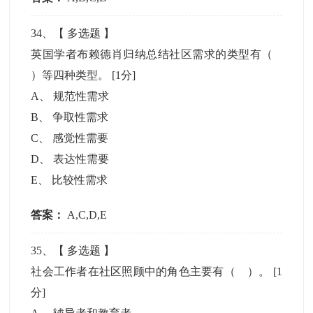
34
、【
多选题
】
英国学者布赖德肖归纳总结社区需求的类型有（
）等四种类型。
[1分]
A
、
规范性需求
B
、
争取性需求
C
、
感觉性需要
D
、
表达性需要
E
、
比较性需求
答案：
A,C,D,E
35
、【
多选题
】
社会工作者在社区照顾中的角色主要有（ ）。
[1
分]