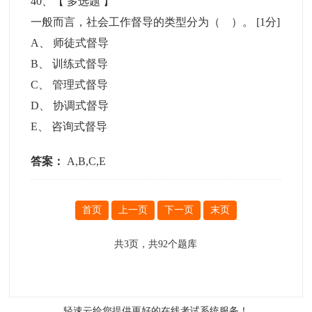
40
、【
多选题
】
一般而言，社会工作督导的类型分为（ ）。
[1分]
A
、
师徒式督导
B
、
训练式督导
C
、
管理式督导
D
、
协调式督导
E
、
咨询式督导
答案：
A,B,C,E
首页
上一页
下一页
末页
共
3
页，共
92
个题库
轻速云给您提供更好的
在线考试系统
服务！