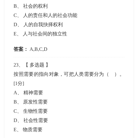
B
、
社会的权利
C
、
人的责任和人的社会功能
D
、
人的自我抉择权利
E
、
人与社会间的独立性
答案：
A,B,C,D
23
、【
多选题
】
按照需要的指向对象，可把人类需要分为（ ）。
[1分]
A
、
精神需要
B
、
原发性需要
C
、
生物性需要
D
、
社会性需要
E
、
物质需要