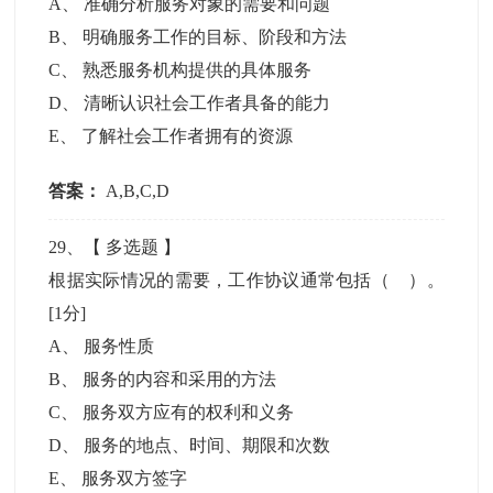
A
、
准确分析服务对象的需要和问题
B
、
明确服务工作的目标、阶段和方法
C
、
熟悉服务机构提供的具体服务
D
、
清晰认识社会工作者具备的能力
E
、
了解社会工作者拥有的资源
答案：
A,B,C,D
29
、【
多选题
】
根据实际情况的需要，工作协议通常包括（ ）。
[1分]
A
、
服务性质
B
、
服务的内容和采用的方法
C
、
服务双方应有的权利和义务
D
、
服务的地点、时间、期限和次数
E
、
服务双方签字