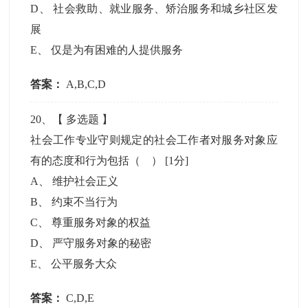
D
、
社会救助、就业服务、矫治服务和城乡社区发
展
E
、
仅是为有困难的人提供服务
答案：
A,B,C,D
20
、【
多选题
】
社会工作专业守则规定的社会工作者对服务对象应
有的态度和行为包括（ ）
[1分]
A
、
维护社会正义
B
、
约束不当行为
C
、
尊重服务对象的权益
D
、
严守服务对象的秘密
E
、
公平服务大众
答案：
C,D,E