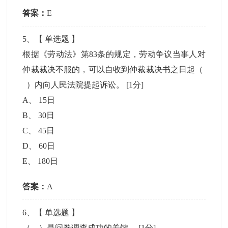
答案：
E
5
、【
单选题
】
根据《劳动法》第83条的规定，劳动争议当事人对
仲裁裁决不服的，可以自收到仲裁裁决书之日起（
）内向人民法院提起诉讼。
[1分]
A
、
15日
B
、
30日
C
、
45日
D
、
60日
E
、
180日
答案：
A
6
、【
单选题
】
（ ）是问卷调查成功的关键。
[1分]