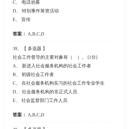
C
、
电话劝募
D
、
特别事件筹资活动
E
、
宣传
答案：
A,B,C,D
39
、【
多选题
】
社会工作督导的主要对象有（ ）。
[1分]
A
、
新进入社会服务机构的社会工作者
B
、
初级社会工作者
C
、
在社会服务机构实习的社会工作专业学生
D
、
社会服务机构的非正式人员
E
、
社会监督部门工作人员
答案：
A,B,C,D