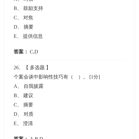
B
、
鼓励支持
C
、
对焦
D
、
摘要
E
、
提供信息
答案：
C,D
26
、【
多选题
】
个案会谈中影响性技巧有（ ）。
[1分]
A
、
自我披露
B
、
建议
C
、
摘要
D
、
对质
E
、
澄清
答案：
A,B,D