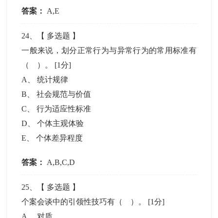
答案：
A,E
24
、【
多选题
】
一般来说，划分正常行为与异常行为的常用标准有
（ ）。
[1分]
A
、
统计规律
B
、
社会规范与价值
C
、
行为适应性标准
D
、
个体主观体验
E
、
个体差异程度
答案：
A,B,C,D
25
、【
多选题
】
个案会谈中的引领性技巧有（ ）。
[1分]
A
、
对质