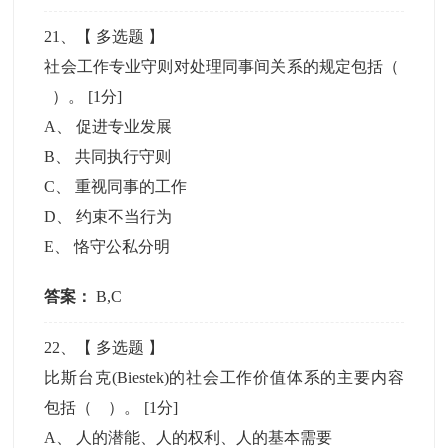
21
、【
多选题
】
社会工作专业守则对处理同事间关系的规定包括（
）。
[1分]
A
、
促进专业发展
B
、
共同执行守则
C
、
重视同事的工作
D
、
约束不当行为
E
、
恪守公私分明
答案：
B,C
22
、【
多选题
】
比斯台克(Biestek)的社会工作价值体系的主要内容
包括（ ）。
[1分]
A
、
人的潜能、人的权利、人的基本需要