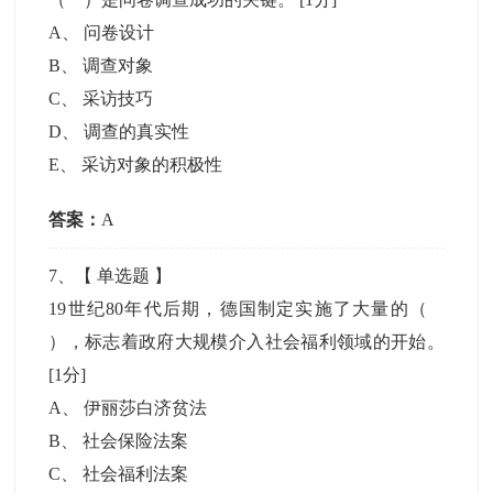
A
、
问卷设计
B
、
调查对象
C
、
采访技巧
D
、
调查的真实性
E
、
采访对象的积极性
答案：
A
7
、【
单选题
】
19世纪80年代后期，德国制定实施了大量的（
），标志着政府大规模介入社会福利领域的开始。
[1分]
A
、
伊丽莎白济贫法
B
、
社会保险法案
C
、
社会福利法案