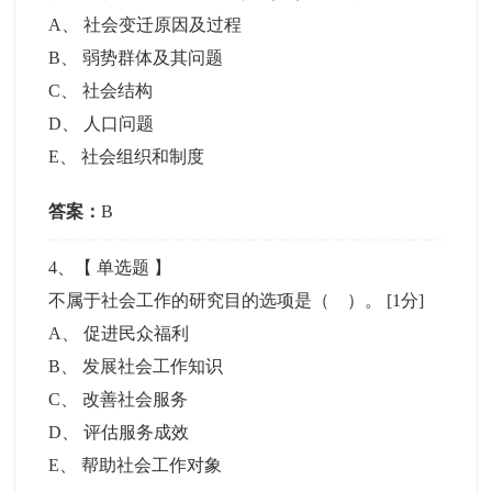
A
、
社会变迁原因及过程
B
、
弱势群体及其问题
C
、
社会结构
D
、
人口问题
E
、
社会组织和制度
答案：
B
4
、【
单选题
】
不属于社会工作的研究目的选项是（ ）。
[1分]
A
、
促进民众福利
B
、
发展社会工作知识
C
、
改善社会服务
D
、
评估服务成效
E
、
帮助社会工作对象