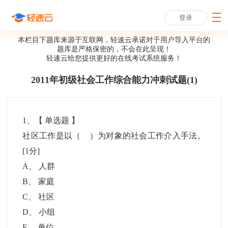
登录
本栏目下题库来源于互联网，轻速云承诺对于用户导入平台的
题库是严格保密的，不会在此呈现！
轻速云给您提供更好的
在线考试系统
服务！
2011年初级社会工作综合能力冲刺试题(1)
1
、【
单选题
】
社区工作是以（ ）为对象的社会工作介入手法。
[1分]
A
、
人群
B
、
家庭
C
、
社区
D
、
小组
E
、
单位