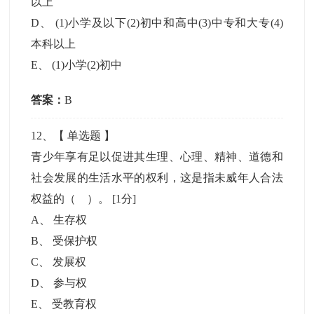
以上
D
、
(1)小学及以下(2)初中和高中(3)中专和大专(4)
本科以上
E
、
(1)小学(2)初中
答案：
B
12
、【
单选题
】
青少年享有足以促进其生理、心理、精神、道德和
社会发展的生活水平的权利，这是指未威年人合法
权益的（ ）。
[1分]
A
、
生存权
B
、
受保护权
C
、
发展权
D
、
参与权
E
、
受教育权