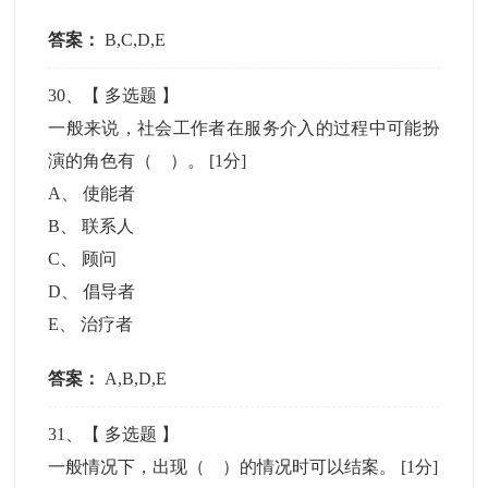
答案：
B,C,D,E
30
、【
多选题
】
一般来说，社会工作者在服务介入的过程中可能扮
演的角色有（ ）。
[1分]
A
、
使能者
B
、
联系人
C
、
顾问
D
、
倡导者
E
、
治疗者
答案：
A,B,D,E
31
、【
多选题
】
一般情况下，出现（ ）的情况时可以结案。
[1分]