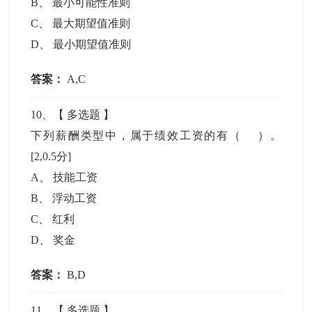
B
、
最小可能性准则
C
、
最大期望值准则
D
、
最小期望值准则
答案：
A,C
10
、【
多选题
】
下列薪酬类型中，属于绩效工资的有（ ）。
[2,0.5分]
A
、
技能工资
B
、
浮动工资
C
、
红利
D
、
奖金
答案：
B,D
11
、【
多选题
】