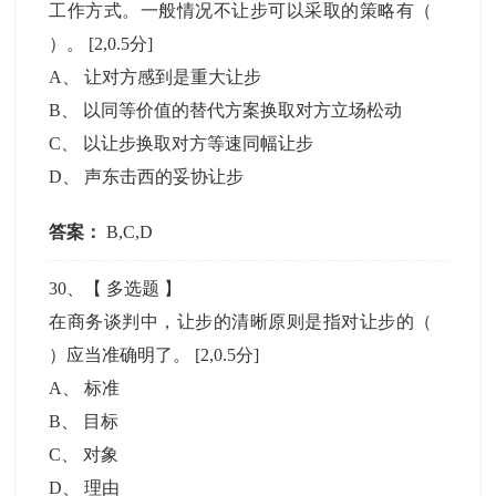
工作方式。一般情况不让步可以采取的策略有（
）。
[2,0.5分]
A
、
让对方感到是重大让步
B
、
以同等价值的替代方案换取对方立场松动
C
、
以让步换取对方等速同幅让步
D
、
声东击西的妥协让步
答案：
B,C,D
30
、【
多选题
】
在商务谈判中，让步的清晰原则是指对让步的（
）应当准确明了。
[2,0.5分]
A
、
标准
B
、
目标
C
、
对象
D
、
理由