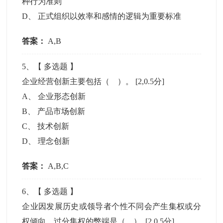
种行为准则
D
、
正式组织以效率和感情的逻辑为重要标准
答案：
A,B
5
、【
多选题
】
企业经营创新主要包括（ ）。
[2,0.5分]
A
、
企业形态创新
B
、
产品市场创新
C
、
技术创新
D
、
理念创新
答案：
A,B,C
6
、【
多选题
】
企业因发展历史或领导者个性不同会产生集权或分
权倾向，过分集权的弊端是（ ）.
[2,0.5分]