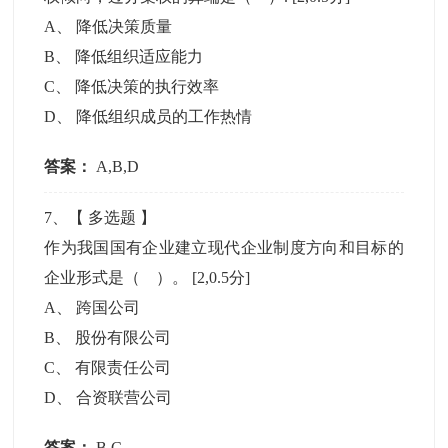
A
、
降低决策质量
B
、
降低组织适应能力
C
、
降低决策的执行效率
D
、
降低组织成员的工作热情
答案：
A,B,D
7
、【
多选题
】
作为我国国有企业建立现代企业制度方向和目标的
企业形式是（ ）。
[2,0.5分]
A
、
跨国公司
B
、
股份有限公司
C
、
有限责任公司
D
、
合资联营公司
答案：
B,C