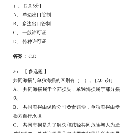
）。
[2,0.5分]
A
、
单边出口管制
B
、
多边出口管制
C
、
一般许可证
D
、
特种许可证
答案：
C,D
26
、【
多选题
】
共同海损与单独海损的区别有（ ）。
[2,0.5分]
A
、
共同海损属于全部损失，单独海损属于部分损
失
B
、
共同海损由保险公司负责赔偿，单独海损由受
损方自行承担
C
、
共同海损是为了解决和减轻共同危险与人为造