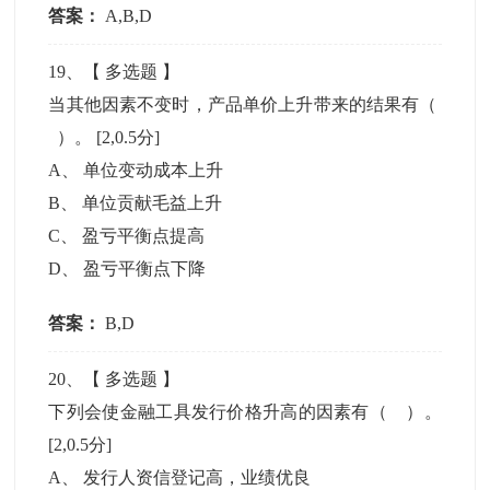
答案：
A,B,D
19
、【
多选题
】
当其他因素不变时，产品单价上升带来的结果有（
）。
[2,0.5分]
A
、
单位变动成本上升
B
、
单位贡献毛益上升
C
、
盈亏平衡点提高
D
、
盈亏平衡点下降
答案：
B,D
20
、【
多选题
】
下列会使金融工具发行价格升高的因素有（ ）。
[2,0.5分]
A
、
发行人资信登记高，业绩优良