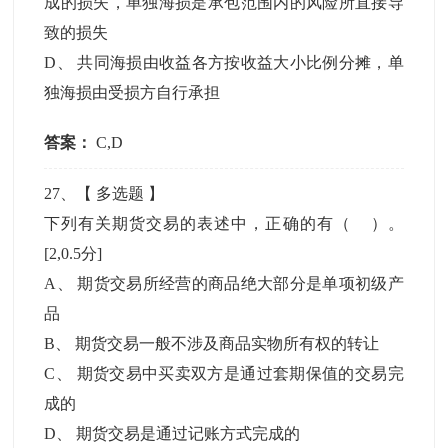
成的损失，单独海损是承包范围内的风险所直接导
致的损失
D
、
共同海损由收益各方按收益大小比例分摊，单
独海损由受损方自行承担
答案：
C,D
27
、【
多选题
】
下列有关期货交易的表述中，正确的有（ ）。
[2,0.5分]
A
、
期货交易所经营的商品绝大部分是单项初级产
品
B
、
期货交易一般不涉及商品实物所有权的转让
C
、
期货交易中买卖双方是通过套期保值的交易完
成的
D
、
期货交易是通过记账方式完成的