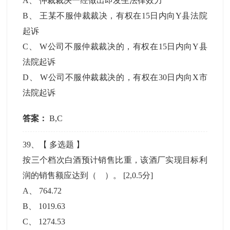
A
、
仲裁裁决一经做出即发生法律效力
B
、
王某不服仲裁裁决，有权在15日内向Y县法院
起诉
C
、
W公司不服仲裁裁决的，有权在15日内向Y县
法院起诉
D
、
W公司不服仲裁裁决的，有权在30日内向X市
法院起诉
答案：
B,C
39
、【
多选题
】
按三个档次白酒预计销售比重，该酒厂实现目标利
润的销售额应达到（ ）。
[2,0.5分]
A
、
764.72
B
、
1019.63
C
、
1274.53