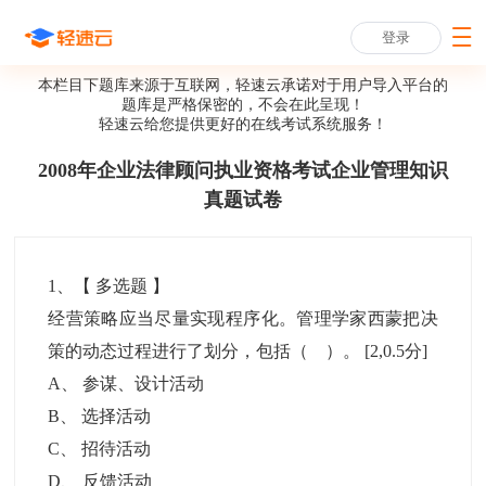
登录
本栏目下题库来源于互联网，轻速云承诺对于用户导入平台的
题库是严格保密的，不会在此呈现！
轻速云给您提供更好的
在线考试系统
服务！
2008年企业法律顾问执业资格考试企业管理知识
真题试卷
1
、【
多选题
】
经营策略应当尽量实现程序化。管理学家西蒙把决
策的动态过程进行了划分，包括（ ）。
[2,0.5分]
A
、
参谋、设计活动
B
、
选择活动
C
、
招待活动
D
、
反馈活动