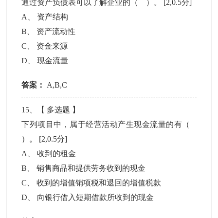
通过资产负债表可以了解企业的（ ）。
[2,0.5分]
A
、
资产结构
B
、
资产流动性
C
、
资金来源
D
、
现金流量
答案：
A,B,C
15
、【
多选题
】
下列项目中，属于经营活动产生现金流量的有（
）。
[2,0.5分]
A
、
收到的租金
B
、
销售商品和提供劳务收到的现金
C
、
收到的增值销项税和退回的增值税款
D
、
向银行借入短期借款所收到的现金