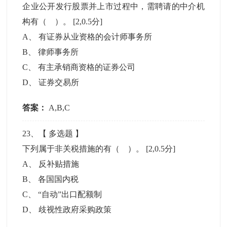
企业公开发行股票并上市过程中，需聘请的中介机
构有（ ）。
[2,0.5分]
A
、
有证券从业资格的会计师事务所
B
、
律师事务所
C
、
有主承销商资格的证券公司
D
、
证券交易所
答案：
A,B,C
23
、【
多选题
】
下列属于非关税措施的有（ ）。
[2,0.5分]
A
、
反补贴措施
B
、
各国国内税
C
、
“自动”出口配额制
D
、
歧视性政府采购政策