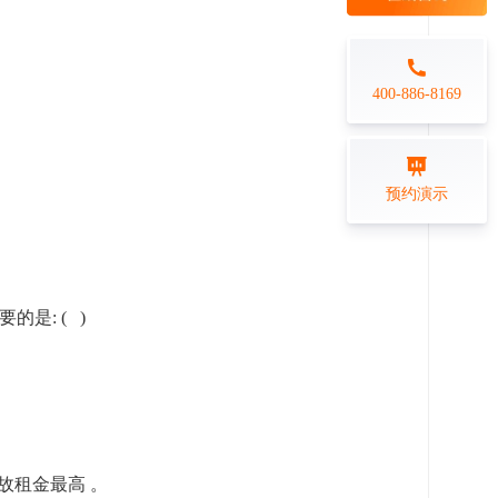
每日一练
金融行业
打卡学习
专业技能培训解决方案
400-886-8169
练习测评
预约演示
在线答题系统
是: ( )
故租金最高 。