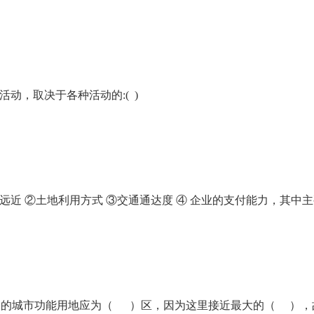
企业年会
、每日一练、打卡练习
组织企业年会闯关答题赢红包活动
动，取决于各种活动的:( )
近 ②土地利用方式 ③交通通达度 ④ 企业的支付能力，其中主要的
适合的城市功能用地应为（ ）区，因为这里接近最大的（ ），