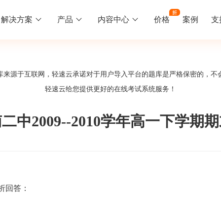
解决方案
产品
内容中心
价格
案例
支
线下培训
更多
库来源于互联网，轻速云承诺对于用户导入平台的题库是严格保密的，不
库中心
好题供您挑选
轻速云给您提供更好的
在线考试系统
服务！
训
速入门
知识竞赛
常见问题
统
线下培训班
工入职培训体系
速掌握轻速云组织培训考试的流程
党建活动、安全生产活动、协会竟赛
一些用户常见的使用问题
二中2009--2010学年高一下学期
报名管理系统
试客户端下载
期末考试
关于我们
地图、人才培养
载严肃考试专用客户端
在线考试考核提高考试管理效率
轻速云科技简介、核心价值
签到系统
历程
析回答：
问卷系统
网课教育
知识店铺、实现知识变现
直播打卡学习等功能让网课教育更灵活