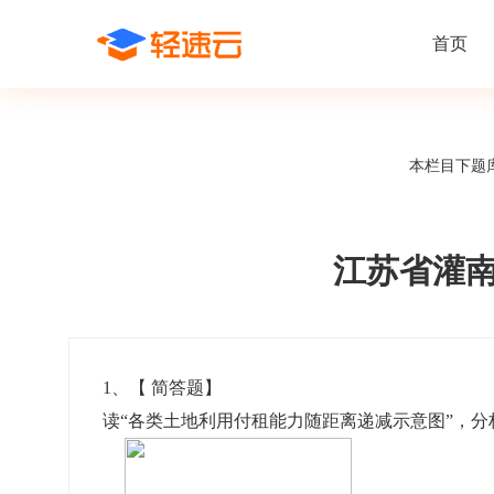
首页
场景解决方案
在线考试
支持
线上培训
本栏目下题
课程商城
题
精选优课助力学习
千道
新闻动态
线下考试
新员工培
快
在线考试系统
在线培训系
了解轻速云培训考试系统新闻资讯和
期中/期末考试、集中培训考试
搭建新员
快
公司动态
江苏省灌南
智能防作弊
学习地图
帮助中心
招聘考试
岗位培训
考
全面了解轻速云的使用方法和技巧
在线笔试、大型校招、社招
岗位学习
下
智能监考中心
知识付费
1
、【
简答题
】
读“各类土地利用付租能力随距离递减示意图”，分
阅卷中心
互动社区
认证考试
知识店铺
岗位认证、职业资格认证、技能考核认证
搭建专属