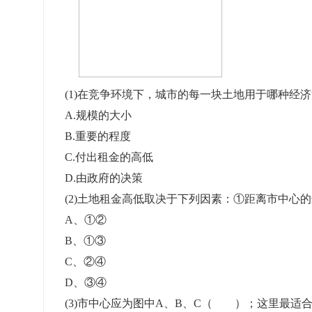
准考证管理
考试测验
刷题练习
电子证书
学生测验、员工考核、培训考试
题库刷题
题库系统
(1)在竞争环境下，城市的每一块土地用于哪种经济活
A.规模的大小
B.重要的程度
统计分析
C.付出租金的高低
D.由政府的决策
(2)土地租金高低取决于下列因素：①距离市中心的远
A、①②
B、①③
C、②④
D、③④
(3)市中心应为图中A、B、C（ ）；这里最