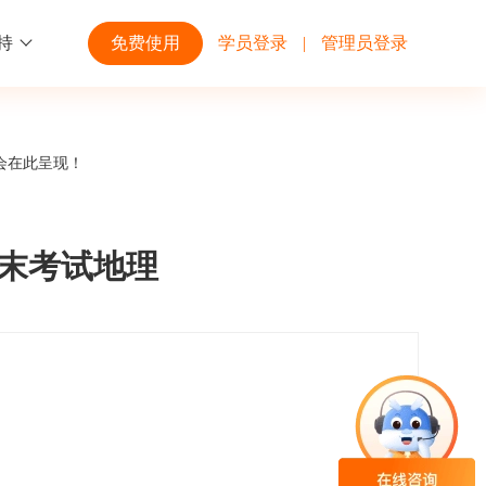
持
免费使用
学员登录
|
管理员登录
功能
行业解决方案
第三方平台
会在此呈现！
学校高校
开放平台
趣味化PK答题
企业微信
大规模在线考试解决方案
开放平台接口API调用文档说明
期末考试地理
互动答题
钉钉
制造行业
观和发展
员工培训体系解决方案
积分商城
飞书
个性化设置
零售行业
岗位人才培养解决方案