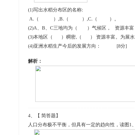
(1)写出水稻分布区的名称:
A.（ ）,B.（ ）,C.（ ）。
(2)A、B、C三地均为（ ）气候区， 
(3)本地区（ ）稠密,（ ） 资源丰富。为展
(4)亚洲水稻生产今后的发展方向：
[8分]
解析：
4
、【
简答题
】
人口分布极不平衡，但具有一定的趋向性，读图1、