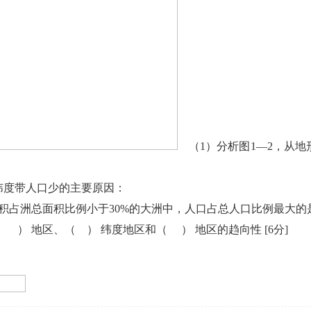
（1）分析图1—2，从
纬度带人口少的主要原因：
地面积占洲总面积比例小于30%的大洲中，人口占总人口比例最
 ） 地区、（ ） 纬度地区和（ ） 地区的趋向性
[6分]