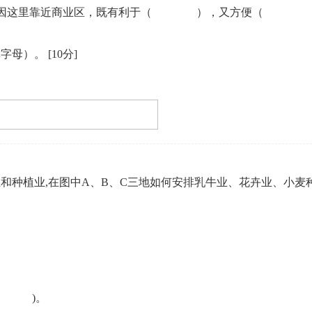
） 区，因这里靠近商业区，既有利于（ ），又方便（ 
。
填字母）。
[10分]
和种植业,在图中A、B、C三地如何安排乳牛业、花卉业、小麦
( )。