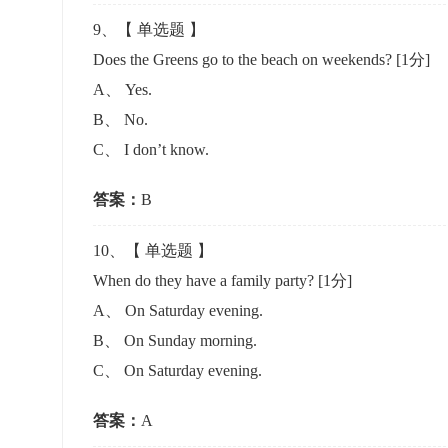
9
、【
单选题
】
Does the Greens go to the beach on weekends?
[1分]
A
、
Yes.
B
、
No.
C
、
I don’t know.
答案：
B
10
、【
单选题
】
When do they have a family party?
[1分]
A
、
On Saturday evening.
B
、
On Sunday morning.
C
、
On Saturday evening.
答案：
A