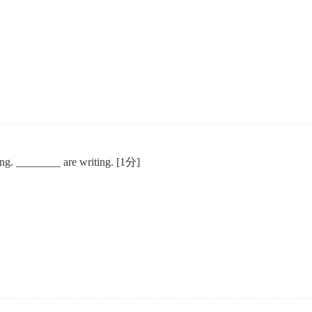
ding. ________ are writing.
[1分]