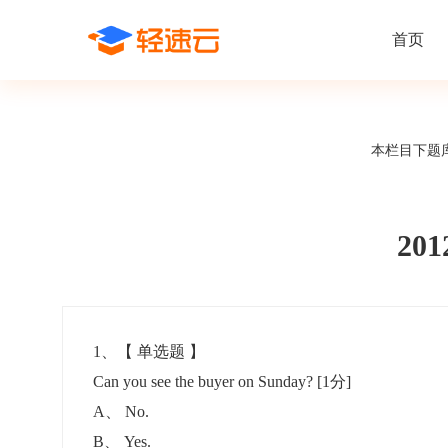
首页
场景解决方案
在线考试
支持
线上培训
本栏目下题
课程商城
题
精选优课助力学习
千道
新闻动态
线下考试
新员工培
快
在线考试系统
在线培训系
了解轻速云培训考试系统新闻资讯和
期中/期末考试、集中培训考试
搭建新员
快
公司动态
20
智能防作弊
学习地图
帮助中心
招聘考试
岗位培训
考
全面了解轻速云的使用方法和技巧
在线笔试、大型校招、社招
岗位学习
下
智能监考中心
知识付费
1
、【
单选题
】
Can you see the buyer on Sunday?
[1分]
阅卷中心
互动社区
认证考试
知识店铺
A
、
No.
岗位认证、职业资格认证、技能考核认证
搭建专属
B
、
Yes.