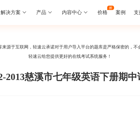
解决方案
产品
内容中心
价格
案例
支
线下培训
更多
库来源于互联网，轻速云承诺对于用户导入平台的题库是严格保密的，不
库中心
好题供您挑选
轻速云给您提供更好的
在线考试系统
服务！
训
速入门
知识竞赛
常见问题
统
线下培训班
工入职培训体系
速掌握轻速云组织培训考试的流程
党建活动、安全生产活动、协会竟赛
一些用户常见的使用问题
12-2013慈溪市七年级英语下册期
报名管理系统
试客户端下载
期末考试
关于我们
地图、人才培养
载严肃考试专用客户端
在线考试考核提高考试管理效率
轻速云科技简介、核心价值
签到系统
历程
问卷系统
网课教育
知识店铺、实现知识变现
直播打卡学习等功能让网课教育更灵活