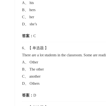
A
、
his
B
、
hers
C
、
her
D
、
she’s
答案：
C
6
、【
单选题
】
There are a lot students in the classroom. Some are rea
A
、
Other
B
、
The other
C
、
another
D
、
Others
答案：
D