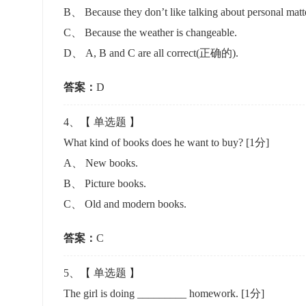
B
、
Because they don’t like talking about personal matte
C
、
Because the weather is changeable.
D
、
A, B and C are all correct(正确的).
答案：
D
4
、【
单选题
】
What kind of books does he want to buy?
[1分]
A
、
New books.
B
、
Picture books.
C
、
Old and modern books.
答案：
C
5
、【
单选题
】
The girl is doing _________ homework.
[1分]