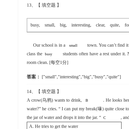
13
、【
填空题
】
busy, small, big, interesting, clear, quite, fo
Our school is in a
town. You can’t find i
class the
students often have a rest under it.
room clean.
[每空1分]
答案：
["small","interesting","big","busy","quite"]
14
、【
填空题
】
A crow(乌鸦) wants to drink,
. He looks here
water?” he cries. “ I can put my break(喙) quite close to
the jar of water and drops it into the jar. “
, and
A. He tries to get the water