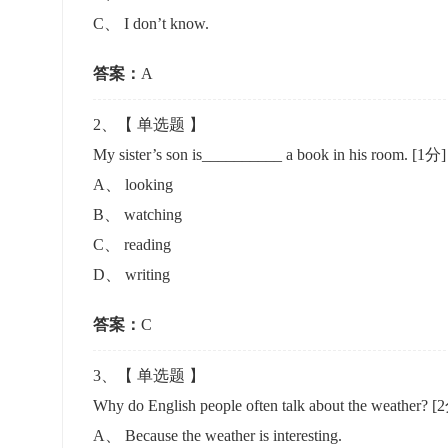
准考证管理
C
、
I don’t know.
考试测验
刷题练习
电子证书
学生测验、员工考核、培训考试
题库刷题
答案：
A
2
、【
单选题
】
题库系统
My sister’s son is__________ a book in his room.
[1分]
A
、
looking
统计分析
B
、
watching
C
、
reading
D
、
writing
答案：
C
3
、【
单选题
】
Why do English people often talk about the weather?
[
A
、
Because the weather is interesting.