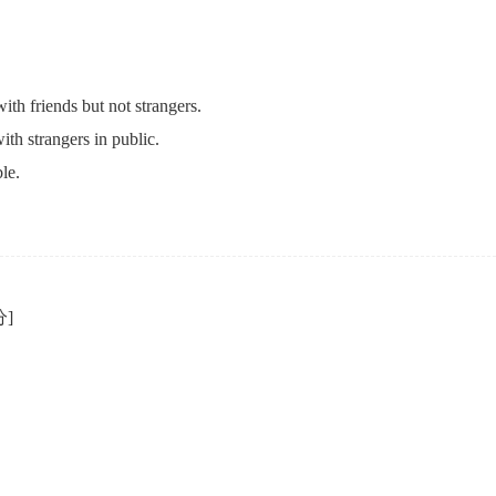
ith friends but not strangers.
ith strangers in public.
le.
分]