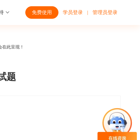
持
免费使用
学员登录
|
管理员登录
功能
行业解决方案
第三方平台
会在此呈现！
学校高校
开放平台
趣味化PK答题
企业微信
大规模在线考试解决方案
开放平台接口API调用文档说明
中试题
互动答题
钉钉
制造行业
观和发展
员工培训体系解决方案
积分商城
飞书
个性化设置
零售行业
岗位人才培养解决方案