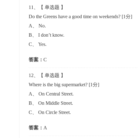
11
、【
单选题
】
Do the Greens have a good time on weekends?
[1分]
A
、
No.
B
、
I don’t know.
C
、
Yes.
答案：
C
12
、【
单选题
】
Where is the big supermarket?
[1分]
A
、
On Central Street.
B
、
On Middle Street.
C
、
On Circle Street.
答案：
A