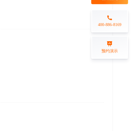
每日一练
金融行业
打卡学习
专业技能培训解决方案
400-886-8169
练习测评
预约演示
在线答题系统