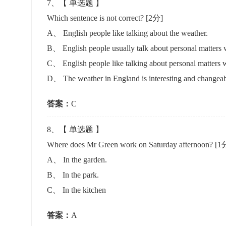
7
、【
单选题
】
Which sentence is not correct?
[2分]
A
、
English people like talking about the weather.
B
、
English people usually talk about personal matters w
C
、
English people like talking about personal matters w
D
、
The weather in England is interesting and changeab
答案：
C
8
、【
单选题
】
Where does Mr Green work on Saturday afternoon?
[1
A
、
In the garden.
B
、
In the park.
C
、
In the kitchen
答案：
A