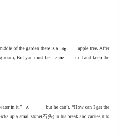
middle of the garden there is a
apple tree. After
eading room, But you must be
in it and keep the
 water in it.”
, but he can’t. “How can I get the
picks up a small stone(石头) in his break and carries it to