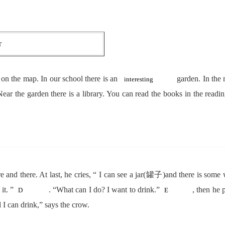
r
t on the map. In our school there is an
garden. In the 
 Near the garden there is a library. You can read the books in the r
 and there. At last, he cries, “ I can see a jar(罐子)and there is some
 it. ”
. “What can I do? I want to drink.”
, then he 
 I can drink,” says the crow.