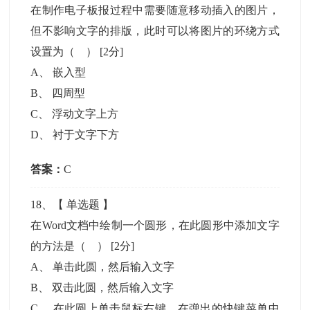
在制作电子板报过程中需要随意移动插入的图片，
但不影响文字的排版，此时可以将图片的环绕方式
设置为（ ）
[2分]
A
、
嵌入型
B
、
四周型
C
、
浮动文字上方
D
、
衬于文字下方
答案：
C
18
、【
单选题
】
在Word文档中绘制一个圆形，在此圆形中添加文字
的方法是（ ）
[2分]
A
、
单击此圆，然后输入文字
B
、
双击此圆，然后输入文字
C
、
在此圆上单击鼠标右键，在弹出的快键菜单中