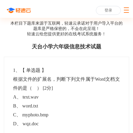
登录
本栏目下题库来源于互联网，轻速云承诺对于用户导入平台的
题库是严格保密的，不会在此呈现！
轻速云给您提供更好的
在线考试系统
服务！
天台小学六年级信息技术试题
1
、【
单选题
】
根据文件的扩展名，判断下列文件属于Word文档文
件的是（ ）
[2分]
A
、
text.wav
B
、
word.txt
C
、
myphoto.bmp
D
、
wqz.doc