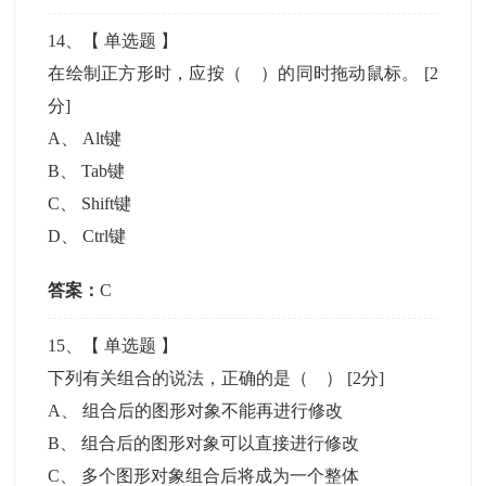
14
、【
单选题
】
在绘制正方形时，应按（ ）的同时拖动鼠标。
[2
分]
A
、
Alt键
B
、
Tab键
C
、
Shift键
D
、
Ctrl键
答案：
C
15
、【
单选题
】
下列有关组合的说法，正确的是（ ）
[2分]
A
、
组合后的图形对象不能再进行修改
B
、
组合后的图形对象可以直接进行修改
C
、
多个图形对象组合后将成为一个整体