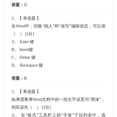
答案：
D
2
、【
单选题
】
在Word中，切换“插入”和“改写”编辑状态，可以按
（ ）
[2分]
A
、
Enter 键
B
、
Insert键
C
、
Delete 键
D
、
Backspace 键
答案：
B
3
、【
单选题
】
如果需要将Word文档中的一段文字设置为“黑体”，
则应该先（ ）
[2分]
A
、
在“格式”工具栏上的“字体”下拉列表中，选