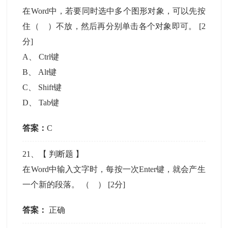
在Word中，若要同时选中多个图形对象，可以先按
住（ ）不放，然后再分别单击各个对象即可。
[2
分]
A
、
Ctrl键
B
、
Alt键
C
、
Shift键
D
、
Tab键
答案：
C
21
、【
判断题
】
在Word中输入文字时，每按一次Enter键，就会产生
一个新的段落。 （ ）
[2分]
答案：
正确