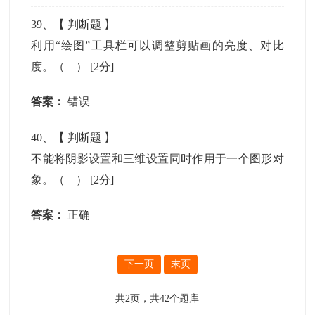
39
、【
判断题
】
利用“绘图”工具栏可以调整剪贴画的亮度、对比
度。（ ）
[2分]
答案：
错误
40
、【
判断题
】
不能将阴影设置和三维设置同时作用于一个图形对
象。（ ）
[2分]
答案：
正确
下一页
末页
共
2
页，共
42
个题库