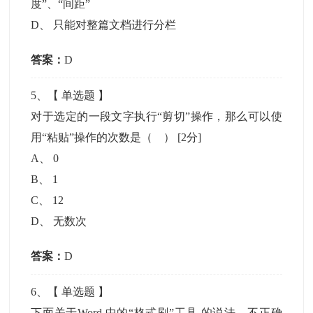
度”、“间距”
D
、
只能对整篇文档进行分栏
答案：
D
5
、【
单选题
】
对于选定的一段文字执行“剪切”操作，那么可以使
用“粘贴”操作的次数是（ ）
[2分]
A
、
0
B
、
1
C
、
12
D
、
无数次
答案：
D
6
、【
单选题
】
下面关于Word 中的“格式刷”工具 的说法，不正确