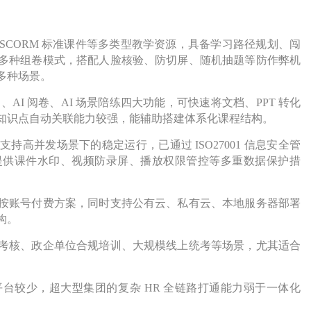
CORM 标准课件等多类型教学资源，具备学习路径规划、闯
多种组卷模式，搭配人脸核验、防切屏、随机抽题等防作弊机
多种场景。
出题、AI 阅卷、AI 场景陪练四大功能，可快速将文档、PPT 转化
知识点自动关联能力较强，能辅助搭建体系化课程结构。
高并发场景下的稳定运行，已通过 ISO27001 信息安全管
提供课件水印、视频防录屏、播放权限管控等多重数据保护措
按账号付费方案，同时支持公有云、私有云、本地服务器部署
构。
考核、政企单位合规培训、大规模线上统考等场景，尤其适合
台较少，超大型集团的复杂 HR 全链路打通能力弱于一体化