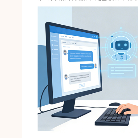
准考证管理
考试测验
刷题练习
电子证书
学生测验、员工考核、培训考试
题库刷题
题库系统
统计分析