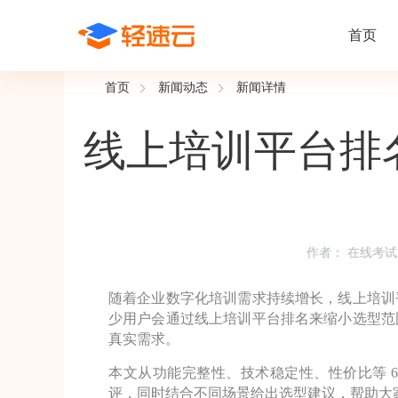
首页
首页
新闻动态
新闻详情
场景解决方案
在线考试
支持
线上培训
线上培训平台排
课程商城
题
精选优课助力学习
千道
新闻动态
线下考试
新员工培
快
在线考试系统
在线培训系
了解轻速云培训考试系统新闻资讯和
期中/期末考试、集中培训考试
搭建新员
快
公司动态
智能防作弊
学习地图
作者：
在线考试
帮助中心
招聘考试
岗位培训
考
全面了解轻速云的使用方法和技巧
在线笔试、大型校招、社招
岗位学习
下
智能监考中心
知识付费
随着企业数字化培训需求持续增长，线上培训
少用户会通过线上培训平台排名来缩小选型范
真实需求。
阅卷中心
互动社区
认证考试
知识店铺
岗位认证、职业资格认证、技能考核认证
搭建专属
本文从功能完整性、技术稳定性、性价比等 
评，同时结合不同场景给出选型建议，帮助大