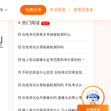
持
免费使用
学员登录
|
管理员登录
热门阅读
HOT
功能
行业解决方案
第三方平台
在线考试屏幕共享能被检测到么
型
学校高校
开放平台
趣味化PK答题
在线考试分屏能被检测到吗
企业微信
大规模在线考试解决方案
开放平台接口API调用文档说明
线上笔试摄像头监考范围和考生看到的一样吗
互动答题
钉钉
制造行业
手机切屏是什么意思 在线考试切屏是指哪些动作
观和发展
员工培训体系解决方案
积分商城
飞书
在线考试分屏能被检测到吗 手机考试分屏算不算作弊
个性化设置
零售行业
在线考试会开摄像头吗 摄像头在网上考试过程中有什么作用
岗位人才培养解决方案
网上考试切屏原理是什么 怎么破解切屏作弊