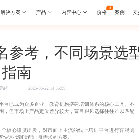
解决方案
产品
内容中心
价格
案例
支
线下培训
更多
名参考，不同场景选
库中心
好题供您挑选
训
速入门
知识竞赛
常见问题
统
线下培训班
指南
工入职培训体系
速掌握轻速云组织培训考试的流程
党建活动、安全生产活动、协会竟赛
一些用户常见的使用问题
报名管理系统
系统
2026-06-22 14:36:59
试客户端下载
期末考试
关于我们
地图、人才培养
载严肃考试专用客户端
在线考试考核提高考试管理效率
轻速云科技简介、核心价值
签到系统
历程
平台已成为众多企业、教育机构搭建培训体系的核心工具。不
围，但市场上产品定位差异较大，盲目跟风选择往往难以匹配
问卷系统
网课教育
知识店铺、实现知识变现
直播打卡学习等功能让网课教育更灵活
6 个核心维度出发，对市面上主流的线上培训平台进行客观测
家快速找到适配自身需求的方案。