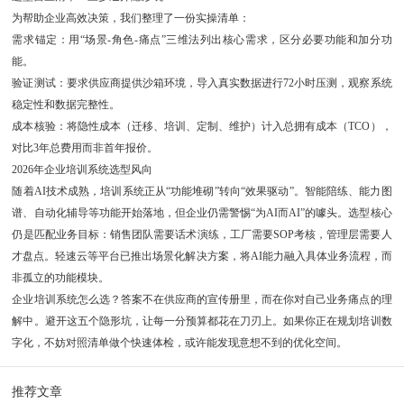
为帮助企业高效决策，我们整理了一份实操清单：
需求锚定：用“场景-角色-痛点”三维法列出核心需求，区分必要功能和加分功
能。
验证测试：要求供应商提供沙箱环境，导入真实数据进行72小时压测，观察系统
稳定性和数据完整性。
成本核验：将隐性成本（迁移、培训、定制、维护）计入总拥有成本（TCO），
对比3年总费用而非首年报价。
2026年企业培训系统选型风向
随着AI技术成熟，培训系统正从“功能堆砌”转向“效果驱动”。智能陪练、能力图
谱、自动化辅导等功能开始落地，但企业仍需警惕“为AI而AI”的噱头。选型核心
仍是匹配业务目标：销售团队需要话术演练，工厂需要SOP考核，管理层需要人
才盘点。轻速云等平台已推出场景化解决方案，将AI能力融入具体业务流程，而
非孤立的功能模块。
企业培训系统怎么选？答案不在供应商的宣传册里，而在你对自己业务痛点的理
解中。避开这五个隐形坑，让每一分预算都花在刀刃上。如果你正在规划培训数
字化，不妨对照清单做个快速体检，或许能发现意想不到的优化空间。
推荐文章