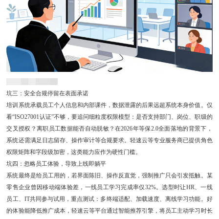
坑三：安全合规停留在表面承诺
培训系统承载员工个人信息和内部课件，数据泄露的后果远超系统本身价值。仅
看“ISO27001认证”不够，要追问细粒度权限模型：是否支持部门、岗位、职级的
交叉授权？离职员工数据能否自动脱敏？在2026年等保2.0全面落地的背景下，
系统还需满足日志留存、操作审计等合规要求。轻速云等专业服务商已提供角色
权限矩阵和字段级加密，这类能力应作为硬性门槛。
坑四：忽略员工体验，导致上线即躺平
系统最终是给员工用的，若界面陈旧、操作反直觉，强制推广只会引发抵触。某
零售企业曾因移动端体验差，一线员工学习完成率仅32%。选型时让HR、一线
员工、IT共同参与试用，重点测试：多终端适配、加载速度、离线学习功能。好
的体验能降低推广成本，轻速云等平台通过智能推荐引擎，将员工主动学习时长