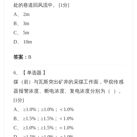
处的巷道回风流中。
[1分]
A
、
2m
B
、
3m
C
、
5m
D
、
10m
答案：
B
6
、【
单选题
】
煤（岩）与瓦斯突出矿井的采煤工作面，甲烷传感
器报警浓度、断电浓度、复电浓度分别为（ ）。
[1分]
A
、
≥1.0%；≥1.0%；＜1.0%
B
、
≥1.5%；≥1.5%；＜1.0%
C
、
≥1.0%；≥1.5%；＜1.0%
D
、
≥1.5%；≥1.0%；＜1.0%