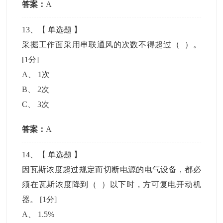
答案：
A
13
、【
单选题
】
采掘工作面采用串联通风的次数不得超过（ ）。
[1分]
A
、
1次
B
、
2次
C
、
3次
答案：
A
14
、【
单选题
】
因瓦斯浓度超过规定而切断电源的电气设备，都必
须在瓦斯浓度降到（ ）以下时，方可复电开动机
器。
[1分]
A
、
1.5%