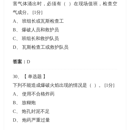
害气体涌出时，必须有（ ）在现场值班，检查空
气成分。
[1分]
A
、
班组长或瓦斯检查工
B
、
爆破人员和救护员
C
、
班组长和救护队员
D
、
瓦斯检查工或救护队员
答案：
D
30
、【
单选题
】
下列不能造成爆破火焰出现的情况是（ ）。
[1分]
A
、
使用不合格炸药
B
、
放糊炮
C
、
炮孔封泥不足
D
、
炮药严重过量