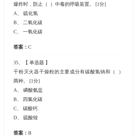
爆炸时，防止（ ）中毒的呼吸装置。
[1分]
A
、
硫化氢
B
、
二氧化碳
C
、
一氧化碳
答案：
C
35
、【
单选题
】
干粉灭火器干燥粉的主要成分有碳酸氢钠和（ ）
两种。
[1分]
A
、
磷酸氨盐
B
、
四氯化碳
C
、
碳酸钙
D
、
硫酸铵
答案：
B