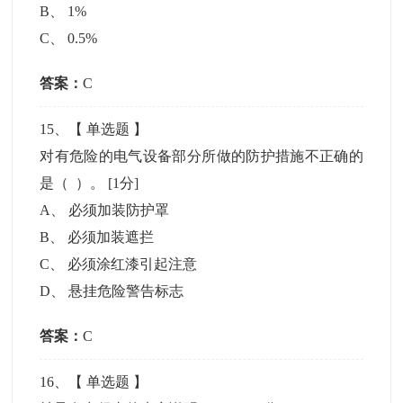
B
、
1%
C
、
0.5%
答案：
C
15
、【
单选题
】
对有危险的电气设备部分所做的防护措施不正确的
是（ ）。
[1分]
A
、
必须加装防护罩
B
、
必须加装遮拦
C
、
必须涂红漆引起注意
D
、
悬挂危险警告标志
答案：
C
16
、【
单选题
】