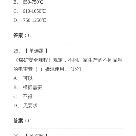
B
、
650-750℃
C
、
610-1050℃
D
、
750-1250℃
答案：
C
25
、【
单选题
】
《煤矿安全规程》规定，不同厂家生产的不同品种
的电雷管（ ）掺混使用。
[1分]
A
、
可以
B
、
根据需要
C
、
不得
D
、
无要求
答案：
C