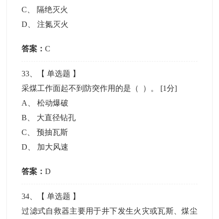
C
、
隔绝灭火
D
、
注氮灭火
答案：
C
33
、【
单选题
】
采煤工作面起不到防突作用的是（ ）。
[1分]
A
、
松动爆破
B
、
大直径钻孔
C
、
预抽瓦斯
D
、
加大风速
答案：
D
34
、【
单选题
】
过滤式自救器主要用于井下发生火灾或瓦斯、煤尘