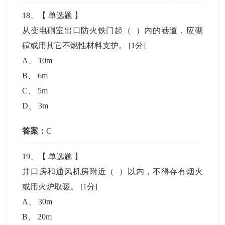
18
、【
单选题
】
从变电硐室出口防火铁门起（ ）内的巷道，应砌
碹或用其它不燃性材料支护。
[1分]
A
、
10m
B
、
6m
C
、
5m
D
、
3m
答案：
C
19
、【
单选题
】
井口房和通风机房附近（ ）以内，不得存有烟火
或用火炉取暖。
[1分]
A
、
30m
B
、
20m