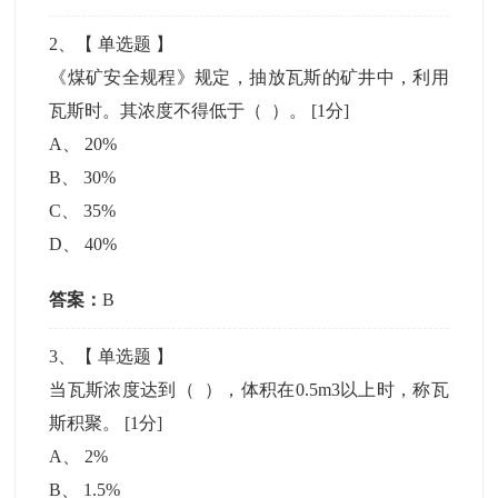
2
、【
单选题
】
《煤矿安全规程》规定，抽放瓦斯的矿井中，利用
瓦斯时。其浓度不得低于（ ）。
[1分]
A
、
20%
B
、
30%
C
、
35%
D
、
40%
答案：
B
3
、【
单选题
】
当瓦斯浓度达到（ ），体积在0.5m3以上时，称瓦
斯积聚。
[1分]
A
、
2%
B
、
1.5%