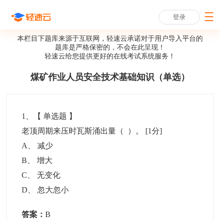
登录
本栏目下题库来源于互联网，轻速云承诺对于用户导入平台的
题库是严格保密的，不会在此呈现！
轻速云给您提供更好的
在线考试系统
服务！
煤矿作业人员安全技术基础知识（单选）
1
、【
单选题
】
老顶周期来压时瓦斯涌出量（ ）。
[1分]
A
、
减少
B
、
增大
C
、
无变化
D
、
忽大忽小
答案：
B