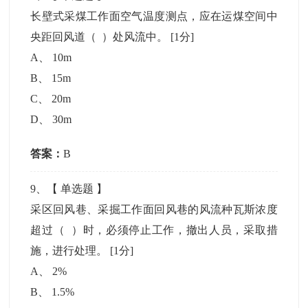
长壁式采煤工作面空气温度测点，应在运煤空间中
央距回风道（ ）处风流中。
[1分]
A
、
10m
B
、
15m
C
、
20m
D
、
30m
答案：
B
9
、【
单选题
】
采区回风巷、采掘工作面回风巷的风流种瓦斯浓度
超过（ ）时，必须停止工作，撤出人员，采取措
施，进行处理。
[1分]
A
、
2%
B
、
1.5%