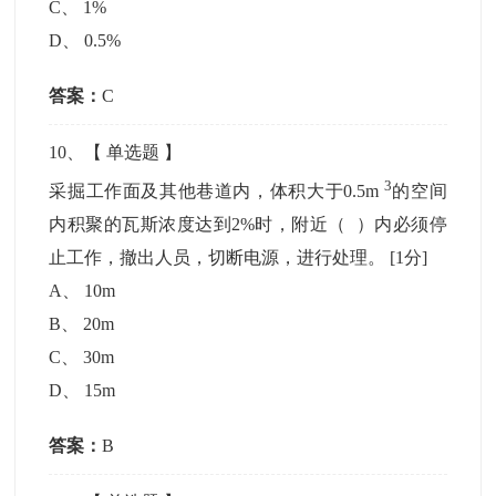
C
、
1%
D
、
0.5%
答案：
C
10
、【
单选题
】
3
采掘工作面及其他巷道内，体积大于0.5m
的空间
内积聚的瓦斯浓度达到2%时，附近（ ）内必须停
止工作，撤出人员，切断电源，进行处理。
[1分]
A
、
10m
B
、
20m
C
、
30m
D
、
15m
答案：
B