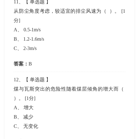
11
、【
单选题
】
从防尘角度考虑，较适宜的排尘风速为（ ）。
[1
分]
A
、
0.5-1m/s
B
、
1.2-1.6m/s
C
、
2-3m/s
答案：
B
12
、【
单选题
】
煤与瓦斯突出的危险性随着煤层倾角的增大而（
）。
[1分]
A
、
增大
B
、
减少
C
、
无变化