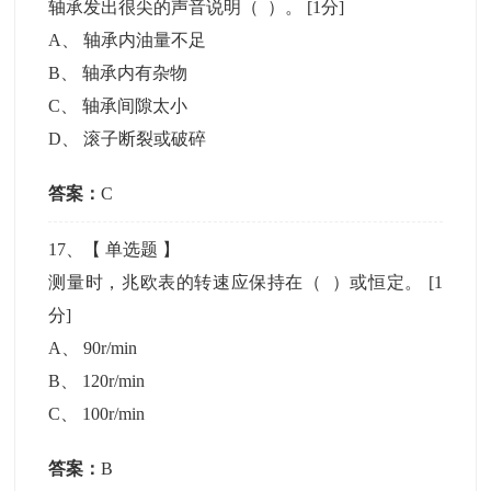
轴承发出很尖的声音说明（ ）。
[1分]
A
、
轴承内油量不足
B
、
轴承内有杂物
C
、
轴承间隙太小
D
、
滚子断裂或破碎
答案：
C
17
、【
单选题
】
测量时，兆欧表的转速应保持在（ ）或恒定。
[1
分]
A
、
90r/min
B
、
120r/min
C
、
100r/min
答案：
B