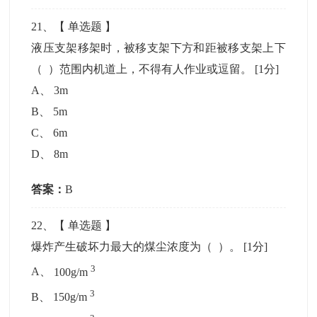
21
、【
单选题
】
液压支架移架时，被移支架下方和距被移支架上下
（ ）范围内机道上，不得有人作业或逗留。
[1分]
A
、
3m
B
、
5m
C
、
6m
D
、
8m
答案：
B
22
、【
单选题
】
爆炸产生破坏力最大的煤尘浓度为（ ）。
[1分]
3
A
、
100g/m
3
B
、
150g/m