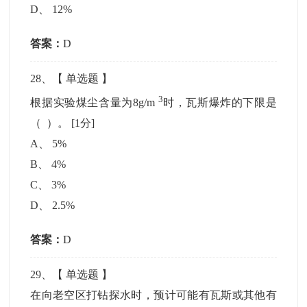
D
、
12%
答案：
D
28
、【
单选题
】
3
根据实验煤尘含量为8g/m
时，瓦斯爆炸的下限是
（ ）。
[1分]
A
、
5%
B
、
4%
C
、
3%
D
、
2.5%
答案：
D
29
、【
单选题
】
在向老空区打钻探水时，预计可能有瓦斯或其他有