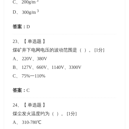
3
C
、
200g/m
3
D
、
300g/m
答案：
D
23
、【
单选题
】
煤矿井下电网电压的波动范围是（ ）。
[1分]
A
、
220V、380V
B
、
127V、660V、1140V、3300V
C
、
75%一110%
答案：
C
24
、【
单选题
】
煤尘发火温度约为（ ）。
[1分]
A
、
310-780℃