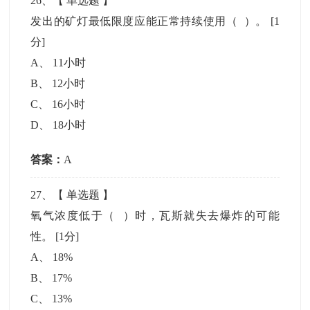
26
、【
单选题
】
发出的矿灯最低限度应能正常持续使用（ ）。
[1
分]
A
、
11小时
B
、
12小时
C
、
16小时
D
、
18小时
答案：
A
27
、【
单选题
】
氧气浓度低于（ ）时，瓦斯就失去爆炸的可能
性。
[1分]
A
、
18%
B
、
17%
C
、
13%