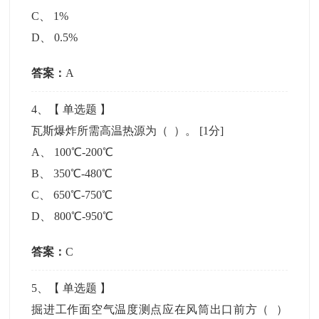
C
、
1%
D
、
0.5%
答案：
A
4
、【
单选题
】
瓦斯爆炸所需高温热源为（ ）。
[1分]
A
、
100℃-200℃
B
、
350℃-480℃
C
、
650℃-750℃
D
、
800℃-950℃
答案：
C
5
、【
单选题
】
掘进工作面空气温度测点应在风筒出口前方（ ）