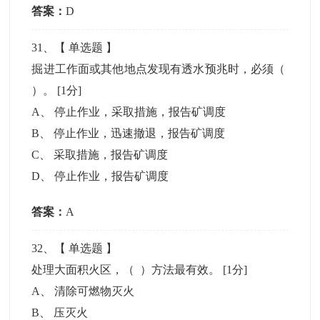
答案：
D
31
、【
单选题
】
掘进工作面或其他地点发现有透水预兆时，必须（
）。
[1分]
A
、
停止作业，采取措施，报告矿调度
B
、
停止作业，迅速撤退，报告矿调度
C
、
采取措施，报告矿调度
D
、
停止作业，报告矿调度
答案：
A
32
、【
单选题
】
处理大面积火区，（ ）方法最有效。
[1分]
A
、
清除可燃物灭火
B
、
压灭火