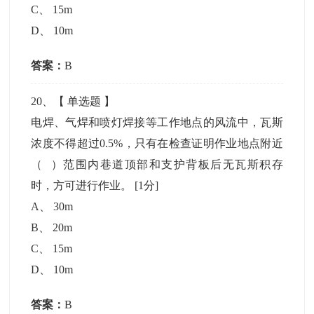
C
、
15m
D
、
10m
答案：
B
20
、【
单选题
】
电焊、气焊和喷灯焊接等工作地点的风流中，瓦斯
浓度不得超过0.5%，只有在检查证明作业地点附近
（ ）范围内巷道顶部和支护背板后无瓦斯积存
时，方可进行作业。
[1分]
A
、
30m
B
、
20m
C
、
15m
D
、
10m
答案：
B