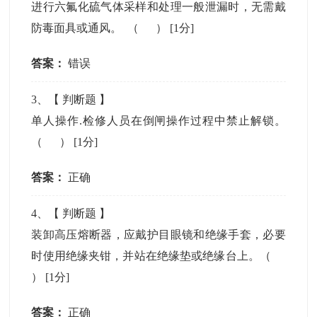
进行六氟化硫气体采样和处理一般泄漏时，无需戴
防毒面具或通风。 （ ）
[1分]
答案：
错误
3
、【
判断题
】
单人操作.检修人员在倒闸操作过程中禁止解锁。
（ ）
[1分]
答案：
正确
4
、【
判断题
】
装卸高压熔断器，应戴护目眼镜和绝缘手套，必要
时使用绝缘夹钳，并站在绝缘垫或绝缘台上。（
）
[1分]
答案：
正确