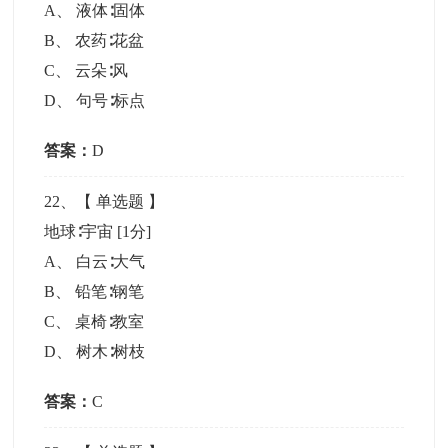
A
、
液体∶固体
B
、
农药∶花盆
C
、
云朵∶风
D
、
句号∶标点
答案：
D
22
、【
单选题
】
地球∶宇宙
[1分]
A
、
白云∶大气
B
、
铅笔∶钢笔
C
、
桌椅∶教室
D
、
树木∶树枝
答案：
C