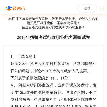
登录
本栏目下题库来源于互联网，轻速云承诺对于用户导入平台的
题库是严格保密的，不会在此呈现！
轻速云给您提供更好的
在线考试系统
服务！
2010年招警考试行政职业能力测验试卷
1
、【
单选题
】
邮票效应：指与人的某种具体事物、活动和情景相
联系的课题，推论出来的准确性就会大为提高。
下列属于邮票效应的是（）。
[1分]
A
、
阿基米德到浴室洗澡，当身子浸入浴盆时，发
现水溢出盆外而身体重量减轻。他猛然想到：不同
质料的东西，虽然重量相同，但因体积不同排去的
水也不相等。由此他发现了流体静力学的“浮力定