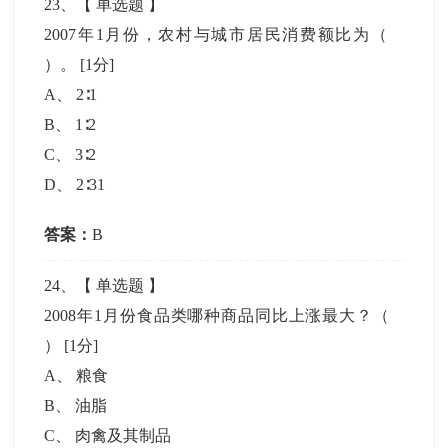
23
、【
单选题
】
2007年1月份，农村与城市居民消费额比为（
）。
[1分]
A
、
2∶1
B
、
1∶2
C
、
3∶2
D
、
2∶31
答案：
B
24
、【
单选题
】
2008年1月份食品类哪种商品同比上涨最大？（
）
[1分]
A
、
粮食
B
、
油脂
C
、
肉禽及其制品