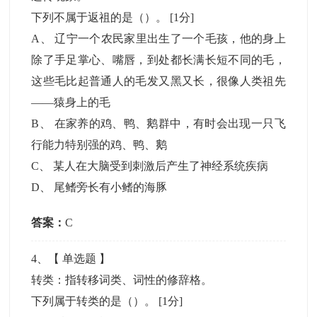
下列不属于返祖的是（）。
[1分]
A
、
辽宁一个农民家里出生了一个毛孩，他的身上
除了手足掌心、嘴唇，到处都长满长短不同的毛，
这些毛比起普通人的毛发又黑又长，很像人类祖先
——猿身上的毛
B
、
在家养的鸡、鸭、鹅群中，有时会出现一只飞
行能力特别强的鸡、鸭、鹅
C
、
某人在大脑受到刺激后产生了神经系统疾病
D
、
尾鳍旁长有小鳍的海豚
答案：
C
4
、【
单选题
】
转类：指转移词类、词性的修辞格。
下列属于转类的是（）。
[1分]