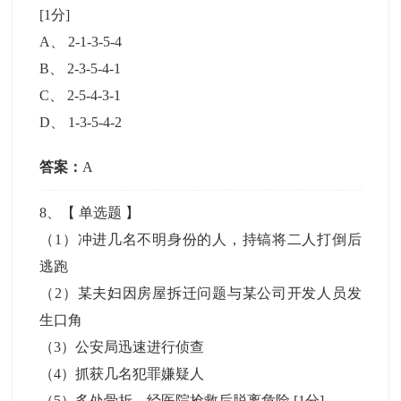
[1分]
A
、
2-1-3-5-4
B
、
2-3-5-4-1
C
、
2-5-4-3-1
D
、
1-3-5-4-2
答案：
A
8
、【
单选题
】
（1）冲进几名不明身份的人，持镐将二人打倒后
逃跑
（2）某夫妇因房屋拆迁问题与某公司开发人员发
生口角
（3）公安局迅速进行侦查
（4）抓获几名犯罪嫌疑人
（5）多处骨折，经医院抢救后脱离危险
[1分]