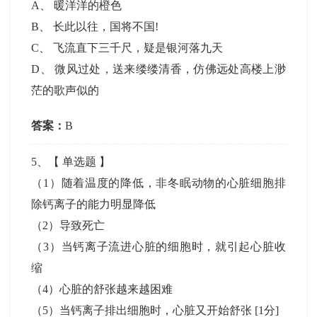
A
、
暖洋洋的橙色
B
、
长此以往，国将不国!
C
、
飞流直下三千尺，疑是银河落九天
D
、
微风过处，送来缕缕清香，仿佛远处高楼上渺
茫的歌声似的
答案：
B
5
、【
单选题
】
（1）随着温度的降低，非冬眠动物的心脏细胞排
除钙离子的能力明显降低
（2）导致死亡
（3）当钙离子流进心脏的细胞时，就引起心脏收
缩
（4）心脏的舒张越来越困难
（5）当钙离子排出细胞时，心脏又开始舒张
[1分]