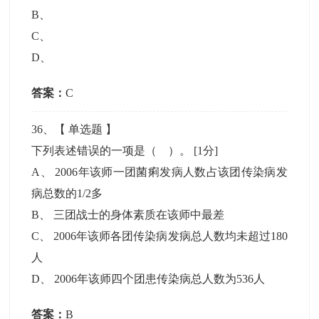
B
、
C
、
D
、
答案：
C
36
、【
单选题
】
下列表述错误的一项是（ ）。
[1分]
A
、
2006年该师一团菌痢发病人数占该团传染病发
病总数的1/2多
B
、
三团战士的身体素质在该师中最差
C
、
2006年该师各团传染病发病总人数均未超过180
人
D
、
2006年该师四个团患传染病总人数为536人
答案：
B