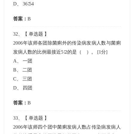
D
、
36∶54
答案：
B
32
、【
单选题
】
2006年该师各团除菌痢外的传染病发病人数与菌痢
发病人数的比例最接近5∶2的是（ ）。
[1分]
A
、
一团
B
、
二团
C
、
三团
D
、
四团
答案：
B
33
、【
单选题
】
2006年该师四个团中菌痢发病人数占传染病发病人