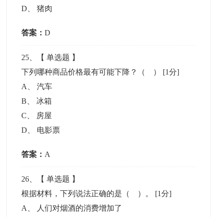
D
、
猪肉
答案：
D
25
、【
单选题
】
下列哪种商品价格最有可能下降？（ ）
[1分]
A
、
汽车
B
、
冰箱
C
、
房屋
D
、
电影票
答案：
A
26
、【
单选题
】
根据材料，下列说法正确的是（ ）。
[1分]
A
、
人们对烟酒的消费增加了