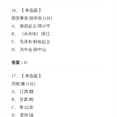
16
、【
单选题
】
西安事变∶张学良
[1分]
A
、
南昌起义∶邓小平
B
、
《水浒传》∶宋江
C
、
毛泽东∶秋收起义
D
、
兴中会∶孙中山
答案：
D
17
、【
单选题
】
河南∶豫
[1分]
A
、
江西∶赣
B
、
甘肃∶闽
C
、
鲁∶山东
D
、
贵州∶滇