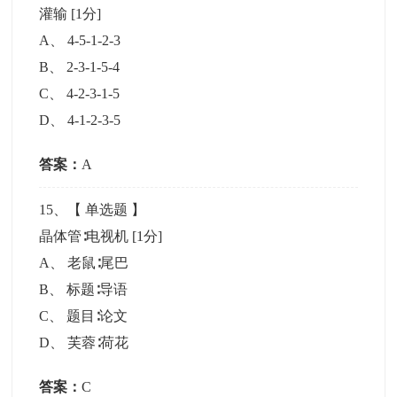
灌输
[1分]
A
、
4-5-1-2-3
B
、
2-3-1-5-4
C
、
4-2-3-1-5
D
、
4-1-2-3-5
答案：
A
15
、【
单选题
】
晶体管∶电视机
[1分]
A
、
老鼠∶尾巴
B
、
标题∶导语
C
、
题目∶论文
D
、
芙蓉∶荷花
答案：
C