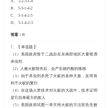
A
、
5-2-3-1-4
B
、
5-3-1-4-2
C
、
3-1-4-2-5
D
、
5-1-4-2-3
答案：
B
7
、【
单选题
】
（1）美国政府曾于二战后在东南部地区大量喷洒
杀虫剂
（2）人被火蚁咬伤后，会产生烧灼般的痛感
（3）由于杀虫剂杀死了火蚁的各种天敌，反而有
利于火蚁的繁衍
（4）在这场人类技术对火蚁的大战中，技术证明
是它自身最大的敌人
（5）美国政府试图一举灭绝火蚁的方法宣告失败