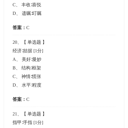
C
、
丰收∶喜悦
D
、
遗嘱∶叮嘱
答案：
C
20
、【
单选题
】
经济∶拮据
[1分]
A
、
美好∶曼妙
B
、
结构∶框架
C
、
神情∶慌张
D
、
水平∶程度
答案：
C
21
、【
单选题
】
指甲∶手指
[1分]