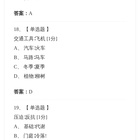
答案：
A
18
、【
单选题
】
交通工具∶飞机
[1分]
A
、
汽车∶火车
B
、
马路∶马车
C
、
冬季∶夏季
D
、
植物∶柳树
答案：
D
19
、【
单选题
】
压迫∶反抗
[1分]
A
、
基础∶代谢
B
、
门庭∶冷落!