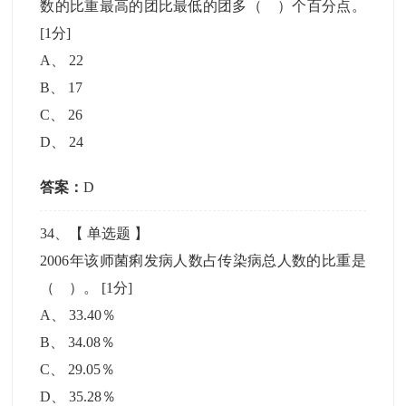
数的比重最高的团比最低的团多（ ）个百分点。
[1分]
A
、
22
B
、
17
C
、
26
D
、
24
答案：
D
34
、【
单选题
】
2006年该师菌痢发病人数占传染病总人数的比重是
（ ）。
[1分]
A
、
33.40％
B
、
34.08％
C
、
29.05％
D
、
35.28％