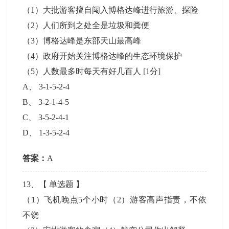
（1）大批游客擅自闯入博格达峰进行旅游、探险
（2）人们所到之处全是垃圾和粪便
（3）博格达峰是东部天山最高峰
（4）政府开始关注博格达峰的生态环境保护
（5）人数最多时每天有好几百人
[1分]
A
、
3-1-5-2-4
B
、
3-2-1-4-5
C
、
3-5-2-4-1
D
、
1-3-5-2-4
答案：
A
13
、【
单选题
】
（1）飞机晚点5个小时（2）游客高声指责，不依
不饶