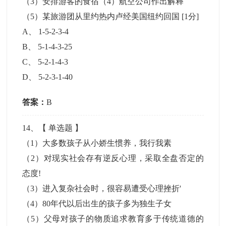
（3）安排游客的食宿（4）航空公司作出解释
（5）某旅游团从里约热内卢经美国纽约回国
[1分]
A
、
1-5-2-3-4
B
、
5-1-4-3-25
C
、
5-2-1-4-3
D
、
5-2-3-1-40
答案：
B
14
、【
单选题
】
（1）大多数孩子从小娇生惯养，我行我素
（2）对现实社会存有逆反心理，采取全盘否定的
态度!
（3）进入复杂社会时，很容易遭受心理挫折'
（4）80年代以后出生的孩子多为独生子女
（5）父母对孩子的物质追求教育多于传统道德的