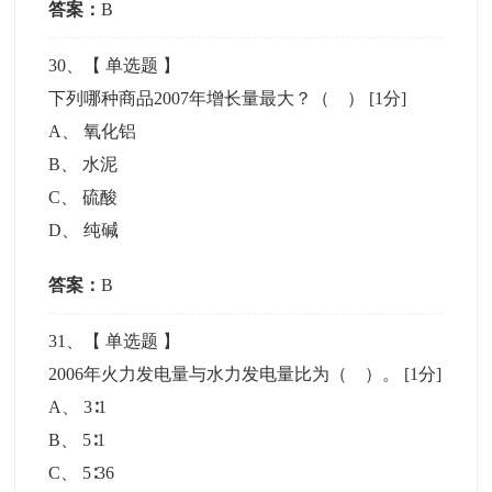
答案：
B
30
、【
单选题
】
下列哪种商品2007年增长量最大？（ ）
[1分]
A
、
氧化铝
B
、
水泥
C
、
硫酸
D
、
纯碱
答案：
B
31
、【
单选题
】
2006年火力发电量与水力发电量比为（ ）。
[1分]
A
、
3∶1
B
、
5∶1
C
、
5∶36