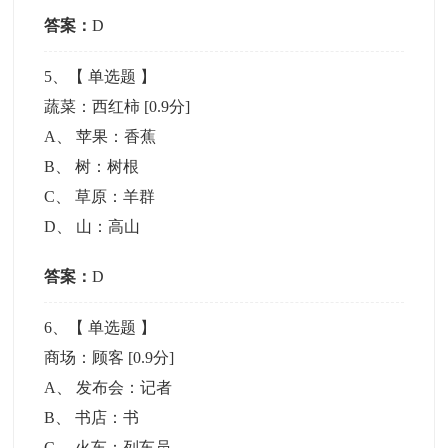
答案：
D
5
、【
单选题
】
蔬菜：西红柿
[0.9分]
A
、
苹果：香蕉
B
、
树：树根
C
、
草原：羊群
D
、
山：高山
答案：
D
6
、【
单选题
】
商场：顾客
[0.9分]
A
、
发布会：记者
B
、
书店：书
C
、
火车：列车员