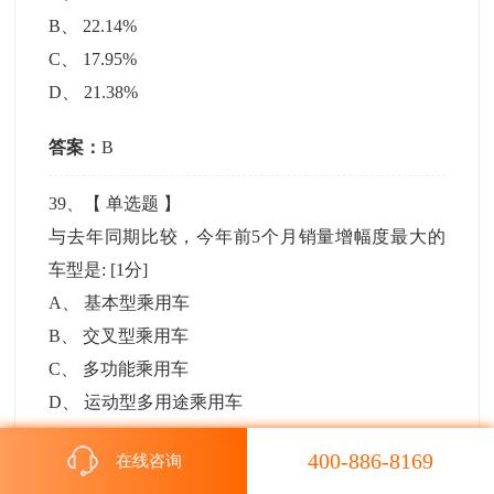
B
、
22.14%
C
、
17.95%
D
、
21.38%
答案：
B
39
、【
单选题
】
与去年同期比较，今年前5个月销量增幅度最大的
车型是:
[1分]
A
、
基本型乘用车
B
、
交叉型乘用车
C
、
多功能乘用车
D
、
运动型多用途乘用车
答案：
D
400-886-8169
在线咨询