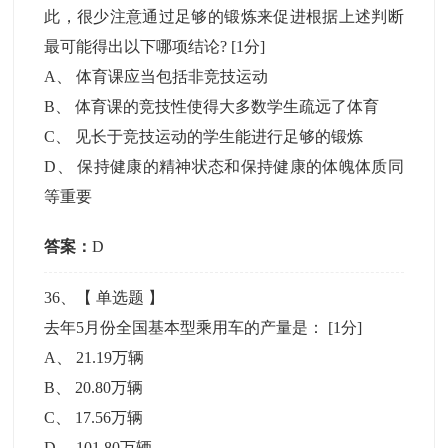
此，很少注意通过足够的锻炼来促进根据上述判断
最可能得出以下哪项结论?
[1分]
A
、
体育课应当包括非竞技运动
B
、
体育课的竞技性使得大多数学生疏远了体育
C
、
见长于竞技运动的学生能进行足够的锻炼
D
、
保持健康的精神状态和保持健康的体魄体质同
等重要
答案：
D
36
、【
单选题
】
去年5月份全国基本型乘用车的产量是：
[1分]
A
、
21.19万辆
B
、
20.80万辆
C
、
17.56万辆
D
、
101.80万辆