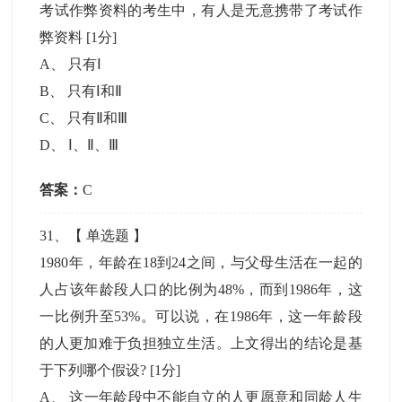
考试作弊资料的考生中，有人是无意携带了考试作
弊资料
[1分]
A
、
只有Ⅰ
B
、
只有Ⅰ和Ⅱ
C
、
只有Ⅱ和Ⅲ
D
、
Ⅰ、Ⅱ、Ⅲ
答案：
C
31
、【
单选题
】
1980年，年龄在18到24之间，与父母生活在一起的
人占该年龄段人口的比例为48%，而到1986年，这
一比例升至53%。可以说，在1986年，这一年龄段
的人更加难于负担独立生活。上文得出的结论是基
于下列哪个假设?
[1分]
A
、
这一年龄段中不能自立的人更愿意和同龄人生