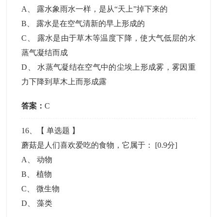
A
、
露水象雨水一样，是从“天上”掉下来的
B
、
露水是在空气清新的早上形成的
C
、
露水是由于草木等温度下降，使大气低层的水
蒸气凝结而成
D
、
水蒸气凝结在空气中的尘埃上形成雾，雾因重
力下降到草木上而形成露
答案：
C
16
、【
单选题
】
蘑菇是人们喜欢爱吃的食物，它属于：
[0.9分]
A
、
动物
B
、
植物
C
、
微生物
D
、
藻类