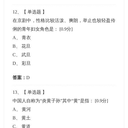
12
、【
单选题
】
在京剧中，性格比较活泼、爽朗，举止也较轻盈伶
俐的青年妇女角色是：
[0.9分]
A
、
青衣
B
、
花旦
C
、
武旦
D
、
彩旦
答案：
D
13
、【
单选题
】
中国人自称为“炎黄子孙”其中“黄”是指：
[0.9分]
A
、
黄河
B
、
黄土
C
、
黄道