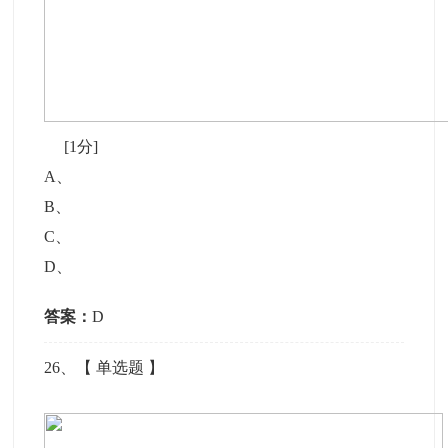
[1分]
A
、
B
、
C
、
D
、
答案：
D
26
、【
单选题
】