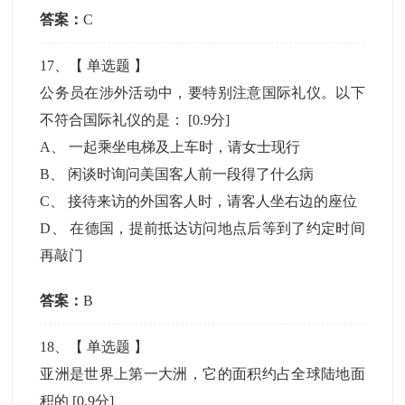
答案：
C
17
、【
单选题
】
公务员在涉外活动中，要特别注意国际礼仪。以下
不符合国际礼仪的是：
[0.9分]
A
、
一起乘坐电梯及上车时，请女士现行
B
、
闲谈时询问美国客人前一段得了什么病
C
、
接待来访的外国客人时，请客人坐右边的座位
D
、
在德国，提前抵达访问地点后等到了约定时间
再敲门
答案：
B
18
、【
单选题
】
亚洲是世界上第一大洲，它的面积约占全球陆地面
积的
[0.9分]