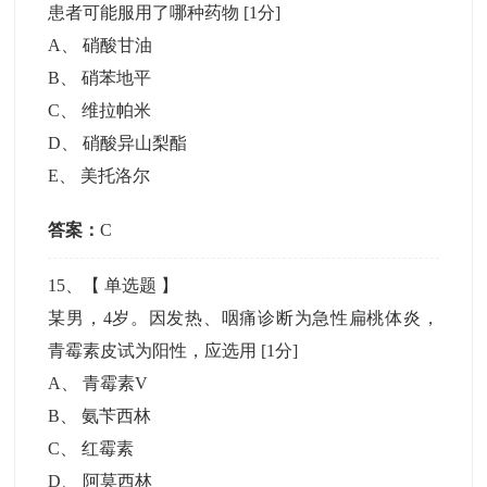
患者可能服用了哪种药物
[1分]
A
、
硝酸甘油
B
、
硝苯地平
C
、
维拉帕米
D
、
硝酸异山梨酯
E
、
美托洛尔
答案：
C
15
、【
单选题
】
某男，4岁。因发热、咽痛诊断为急性扁桃体炎，
青霉素皮试为阳性，应选用
[1分]
A
、
青霉素V
B
、
氨苄西林
C
、
红霉素
D
、
阿莫西林