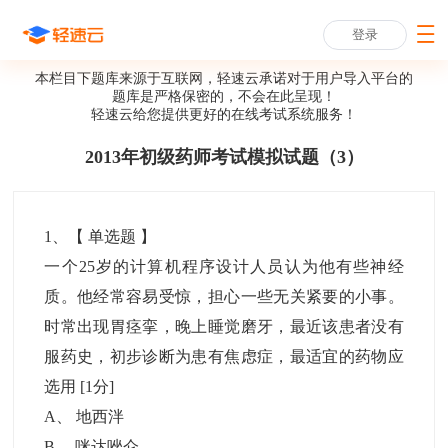
登录
本栏目下题库来源于互联网，轻速云承诺对于用户导入平台的
题库是严格保密的，不会在此呈现！
轻速云给您提供更好的
在线考试系统
服务！
2013年初级药师考试模拟试题（3）
1
、【
单选题
】
一个25岁的计算机程序设计人员认为他有些神经
质。他经常容易受惊，担心一些无关紧要的小事。
时常出现胃痉挛，晚上睡觉磨牙，最近该患者没有
服药史，初步诊断为患有焦虑症，最适宜的药物应
选用
[1分]
A
、
地西泮
B
、
咪达唑仑