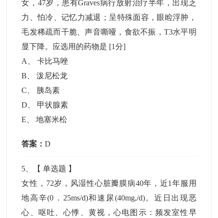
女，47岁，患有Graves病行放射治疗半年，出现乏
力、怕冷、记忆力减退；呈特殊面容，眼睑浮肿，
毛发稀疏而干脆、声音嘶哑，食欲不振，T3水平明
显下降。应选用的药物是
[1分]
A
、
卡比马唑
B
、
泼尼松龙
C
、
胰岛素
D
、
甲状腺素
E
、
地塞米松
答案：
D
5
、【
单选题
】
女性，72岁，风湿性心脏瓣膜病40年，近1年服用
地高辛(0．25ms/d)和速尿(40mg,/d)。近日出现恶
心、呕吐、心悸、黄视，心电图示：频发室性早