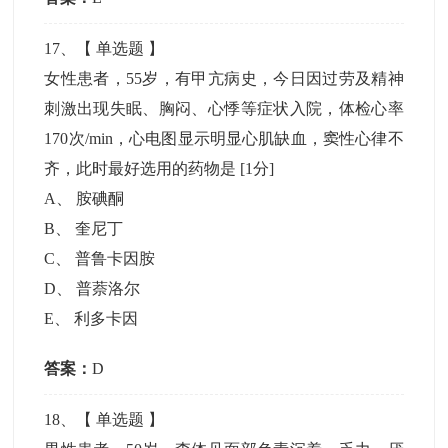
17
、【
单选题
】
女性患者，55岁，有甲亢病史，今日因过劳及精神
刺激出现失眠、胸闷、心悸等症状入院，体检心率
170次/min，心电图显示明显心肌缺血，窦性心律不
齐，此时最好选用的药物是
[1分]
A
、
胺碘酮
B
、
奎尼丁
C
、
普鲁卡因胺
D
、
普萘洛尔
E
、
利多卡因
答案：
D
18
、【
单选题
】