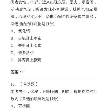
患者女性，65岁。近来出现头昏、乏力，易疲倦，
活动后气促，听诊发现心音脱漏，脉搏也相应脱
漏，心率35次／分，诊断为完全性房室传导阻滞，
宜选用的治疗药物是
[1分]
A
、
氯化钙
B
、
去氧肾上腺素
C
、
去甲肾上腺素
D
、
普萘洛尔
E
、
异丙肾上腺素
答案：
E
10
、【
单选题
】
患者男性，60岁，肝癌晚期，剧痛，根据疼痛治疗
原则可首选的镇痛药是
[1分]
A
、
可待因