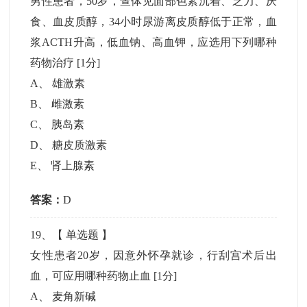
男性患者，50岁，查体见面部色素沉着、乏力、厌
食、血皮质醇，34小时尿游离皮质醇低于正常，血
浆ACTH升高，低血钠、高血钾，应选用下列哪种
药物治疗
[1分]
A
、
雄激素
B
、
雌激素
C
、
胰岛素
D
、
糖皮质激素
E
、
肾上腺素
答案：
D
19
、【
单选题
】
女性患者20岁，因意外怀孕就诊，行刮宫术后出
血，可应用哪种药物止血
[1分]
A
、
麦角新碱