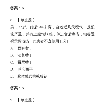
答案：
A
8
、【
单选题
】
男，32岁。婚后5年未育，自述近几天嗳气、反酸
较严重，并有上腹饱胀感，伴进食后疼痛，钡餐透
视示胃溃疡，此患者不宜使用
[1分]
A
、
西眯替丁
B
、
法莫替丁
C
、
雷尼替丁
D
、
哌仑西平
E
、
胶体碱式枸橼酸铋
答案：
A
9
、【
单选题
】