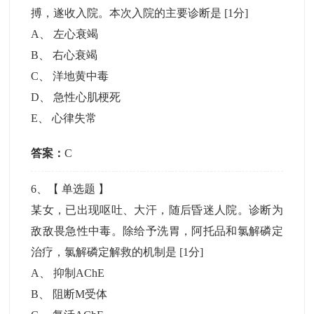
搏，遂收入院。本次入院的主要诊断是
[1分]
A
、
左心衰竭
B
、
右心衰竭
C
、
洋地黄中毒
D
、
急性心肌梗死
E
、
心律失常
答案：
C
6
、【
单选题
】
某女，已出现呕吐、大汗，随后昏迷人院。诊断为
敌敌畏急性中毒。除给予洗胃，阿托品和氯解磷定
治疗，氯解磷定解救的机制是
[1分]
A
、
抑制AChE
B
、
阻断M受体