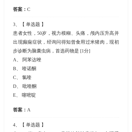
答案：
C
3
、【
单选题
】
患者女性，50岁，视力模糊、头痛，颅内压升高并
出现癫痫症状，经询问得知曾食用过米猪肉，现初
步诊断为脑囊虫病，首选药物是
[1分]
A
、
阿苯达唑
B
、
喹诺酮
C
、
氯喹
D
、
吡喹酮
E
、
噻嘧啶
答案：
A
4
、【
单选题
】