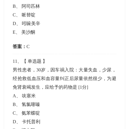
B
、
阿司匹林
C
、
哌替啶
D
、
吲哚美辛
E
、
美沙酮
答案：
C
11
、【
单选题
】
男性患者，30岁，因车祸入院：大量失血，少尿，
经抢救低血压和血容量纠正后尿量依然很少，为避
免肾衰竭发生，应给予的药物是
[1分]
A
、
呋塞米
B
、
氢氯噻嗪
C
、
氨苯蝶啶
D
、
卡托普利