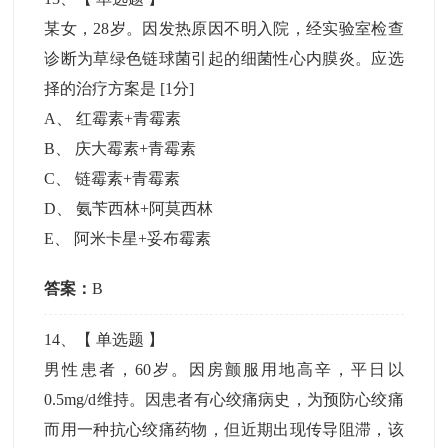
某女，28岁。因发热原因不明入院，经实验室检查
诊断为草绿色链球菌引起的细菌性心内膜炎。应选
择的治疗方案是
[1分]
A
、
红霉素+青霉素
B
、
庆大霉素+青霉素
C
、
链霉素+青霉素
D
、
氨苄西林+阿莫西林
E
、
阿米卡星+妥布霉素
答案：
B
14
、【
单选题
】
男性患者，60岁。因房颤服用地高辛，平日以
0.5mg/d维持。因患者有心绞痛病史，为预防心绞痛
而用一种抗心绞痛药物，但近期出现传导阻滞，该