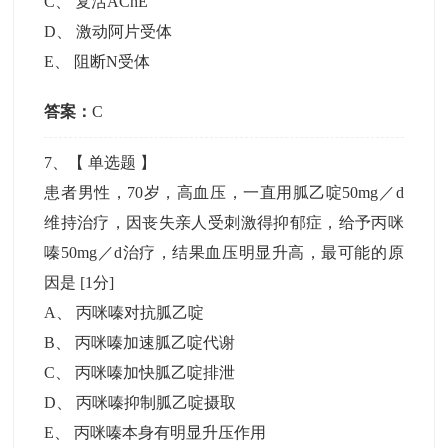
C
、
复活AChE
D
、
激动阿片受体
E
、
阻断N受体
答案：
C
7
、【
单选题
】
患者男性，70岁，高血压，一直用胍乙啶50mg／d
维持治疗，因丧失亲人受刺激得抑郁症，给予丙咪
嗪50mg／d治疗，结果血压明显升高，最可能的原
因是
[1分]
A
、
丙咪嗪对抗胍乙啶
B
、
丙咪嗪加速胍乙啶代谢
C
、
丙咪嗪加快胍乙啶排泄
D
、
丙咪嗪抑制胍乙啶摄取
E
、
丙咪嗪本身有明显升压作用