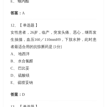
E
、
螺内酯
答案：
A
12
、【
单选题
】
女性患者，26岁，临产，突发头痛、恶心，继而发
生抽搐，血压160／110mmH9，下肢水肿，此时患
者最适合用的抗惊厥药是
[1分]
A
、
地西泮
B
、
水合氯醛
C
、
巴比妥
D
、
硫酸镁
E
、
硫喷妥钠
答案：
D
13
、【
单选题
】