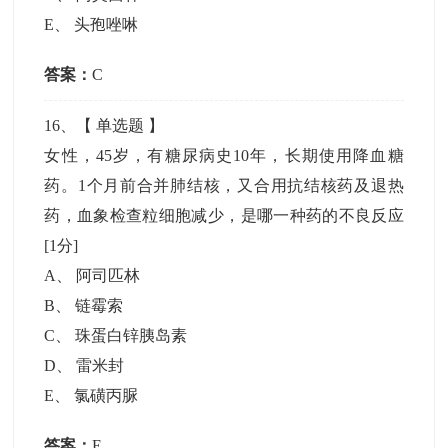
E
、
头孢唑啉
答案：
C
16
、【
单选题
】
女性，45岁，有糖尿病史10年，长期使用降血糖
药。1个月前合并肺结核，又合用抗结核药及退热
药，血象检查粒细胞减少，是哪一种药的不良反应
[1分]
A
、
阿司匹林
B
、
链霉索
C
、
珠蛋白锌胰岛素
D
、
雷米封
E
、
氯磺丙脲
答案：
E