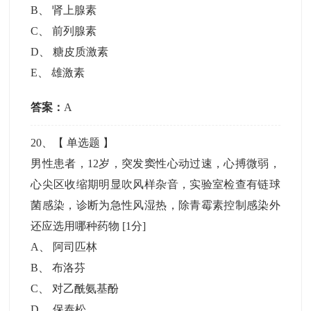
B
、
肾上腺素
C
、
前列腺素
D
、
糖皮质激素
E
、
雄激素
答案：
A
20
、【
单选题
】
男性患者，12岁，突发窦性心动过速，心搏微弱，
心尖区收缩期明显吹风样杂音，实验室检查有链球
菌感染，诊断为急性风湿热，除青霉素控制感染外
还应选用哪种药物
[1分]
A
、
阿司匹林
B
、
布洛芬
C
、
对乙酰氨基酚
D
、
保泰松