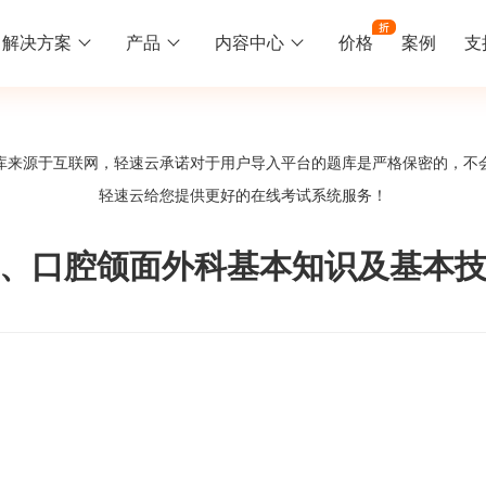
解决方案
产品
内容中心
价格
案例
支
线下培训
更多
库来源于互联网，轻速云承诺对于用户导入平台的题库是严格保密的，不
库中心
好题供您挑选
轻速云给您提供更好的
在线考试系统
服务！
训
速入门
知识竞赛
常见问题
统
线下培训班
工入职培训体系
速掌握轻速云组织培训考试的流程
党建活动、安全生产活动、协会竟赛
一些用户常见的使用问题
、口腔颌面外科基本知识及基本
报名管理系统
试客户端下载
期末考试
关于我们
地图、人才培养
载严肃考试专用客户端
在线考试考核提高考试管理效率
轻速云科技简介、核心价值
签到系统
历程
问卷系统
网课教育
知识店铺、实现知识变现
直播打卡学习等功能让网课教育更灵活