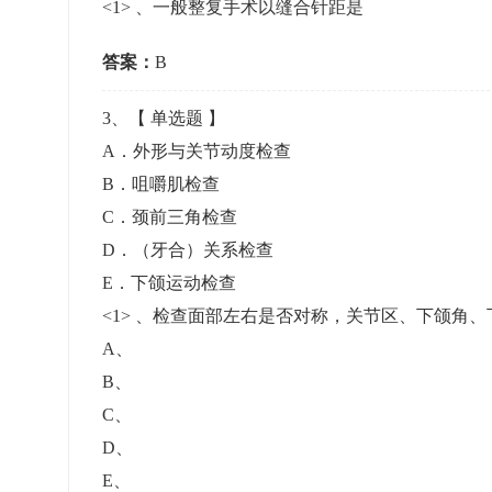
<1> 、一般整复手术以缝合针距是
答案：
B
3
、【
单选题
】
A．外形与关节动度检查
B．咀嚼肌检查
C．颈前三角检查
D．（牙合）关系检查
E．下颌运动检查
<1> 、检查面部左右是否对称，关节区、下颌角
A
、
B
、
C
、
D
、
E
、