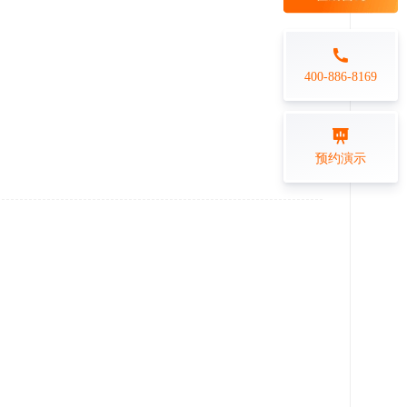
每日一练
金融行业
打卡学习
专业技能培训解决方案
400-886-8169
练习测评
预约演示
在线答题系统