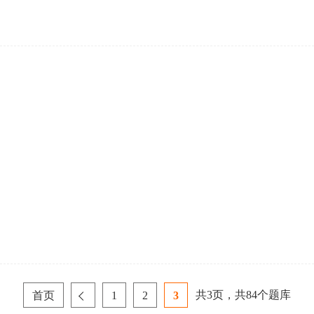
共
3
页，共
84
个题库
首页
1
2
3