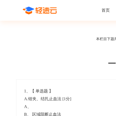
首页
场景解决方案
在线考试
支持
线上培训
本栏目下题
课程商城
题
精选优课助力学习
千道
新闻动态
线下考试
新员工培
快
在线考试系统
在线培训系
了解轻速云培训考试系统新闻资讯和
期中/期末考试、集中培训考试
搭建新员
快
公司动态
一
智能防作弊
学习地图
帮助中心
招聘考试
岗位培训
考
全面了解轻速云的使用方法和技巧
在线笔试、大型校招、社招
岗位学习
下
智能监考中心
知识付费
1
、【
单选题
】
A.钳夹、结扎止血法
[1分]
阅卷中心
互动社区
认证考试
知识店铺
A
、
岗位认证、职业资格认证、技能考核认证
搭建专属
B
、
区域阻断止血法