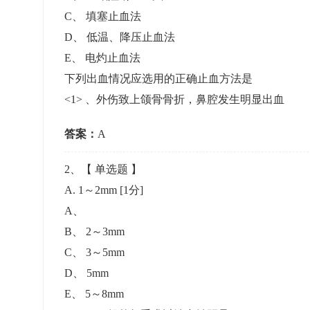
准考证管理
C
、
填塞止血法
考试测验
刷题练习
D
、
低温、降压止血法
电子证书
学生测验、员工考核、培训考试
题库刷题
E
、
电灼止血法
下列出血情况应选用的正确止血方法是
题库系统
<1> 、外伤致上颌骨骨折，鼻腔发生明显出血
答案：
A
统计分析
2
、【
单选题
】
A. 1～2mm
[1分]
A
、
B
、
2～3mm
C
、
3～5mm
D
、
5mm
E
、
5～8mm