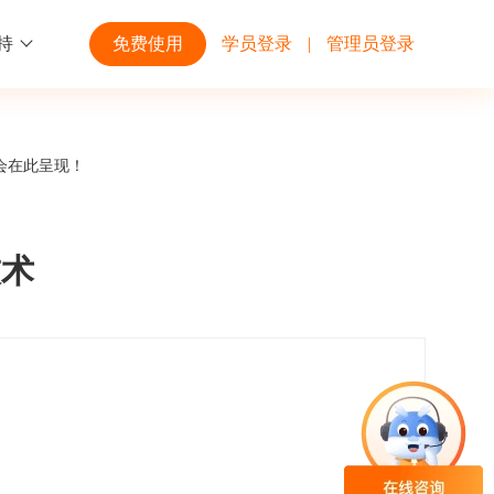
持
免费使用
学员登录
|
管理员登录
功能
行业解决方案
第三方平台
会在此呈现！
学校高校
开放平台
趣味化PK答题
企业微信
大规模在线考试解决方案
开放平台接口API调用文档说明
技术
互动答题
钉钉
制造行业
观和发展
员工培训体系解决方案
积分商城
飞书
个性化设置
零售行业
岗位人才培养解决方案