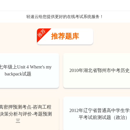
轻速云给您提供更好的
在线考试系统
服务！
推荐
推荐题库
级上Unit 4 Where's my
2010年湖北省鄂州市中考历
backpack试题
真密押预测考点-咨询工程
2012年辽宁省普通高中学生
目决策分析与评价-考题预测
平考试前测试题（政治）
三