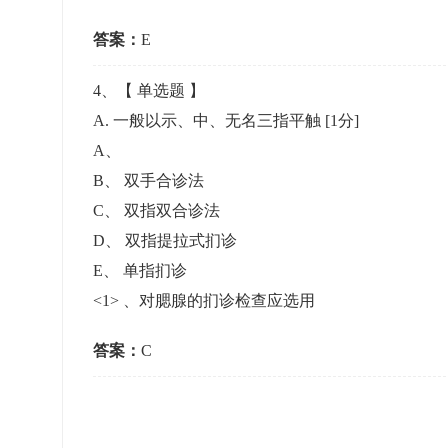
答案：
E
4
、【
单选题
】
A. 一般以示、中、无名三指平触
[1分]
A
、
B
、
双手合诊法
C
、
双指双合诊法
D
、
双指提拉式扪诊
E
、
单指扪诊
<1> 、对腮腺的扪诊检查应选用
答案：
C