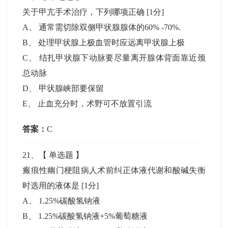
关于甲亢手术治疗，下列哪项正确
[1分]
A
、
通常需切除双侧甲状腺腺体的60% -70%.
B
、
处理甲状腺上极血管时应远离甲状腺上极
C
、
结扎甲状腺下动脉要尽量离开腺体背面靠近颈
总动脉
D
、
甲状腺峡部要保留
E
、
止血充分时，术野可不放置引流
答案：
C
21
、【
单选题
】
瘢痕性幽门梗阻病人术前纠正体液代谢和酸碱失衡
时选用的液体是
[1分]
A
、
1.25%碳酸氢钠液
B
、
1.25%碳酸氢钠液+5%葡萄糖液