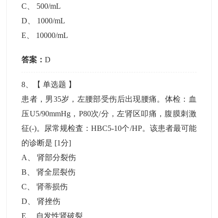
C
、
500/mL
D
、
1000/mL
E
、
10000/mL
答案：
D
8
、【
单选题
】
患者，男35岁，左腰部受伤后出现腰痛。体检：血
压U5/90mmHg，P80次/分，左肾区叩痛，腹膜刺激
征(-)。尿常规检査：HBC5-10个/HP。该患者最可能
的诊断是
[1分]
A
、
肾部分裂伤
B
、
肾全层裂伤
C
、
肾蒂损伤
D
、
肾挫伤
E
、
自发性肾破裂