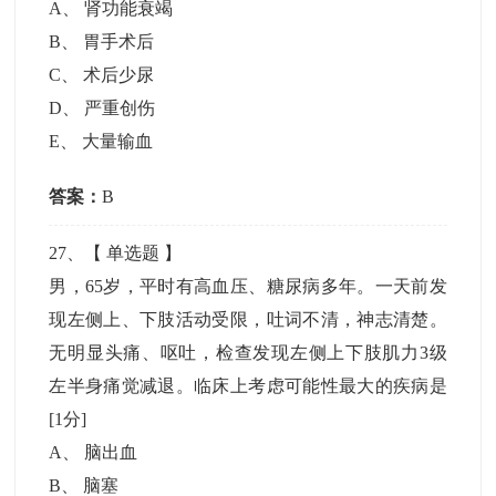
A
、
肾功能衰竭
B
、
胃手术后
C
、
术后少尿
D
、
严重创伤
E
、
大量输血
答案：
B
27
、【
单选题
】
男，65岁，平时有高血压、糖尿病多年。一天前发
现左侧上、下肢活动受限，吐词不清，神志清楚。
无明显头痛、呕吐，检查发现左侧上下肢肌力3级
左半身痛觉减退。临床上考虑可能性最大的疾病是
[1分]
A
、
脑出血
B
、
脑塞