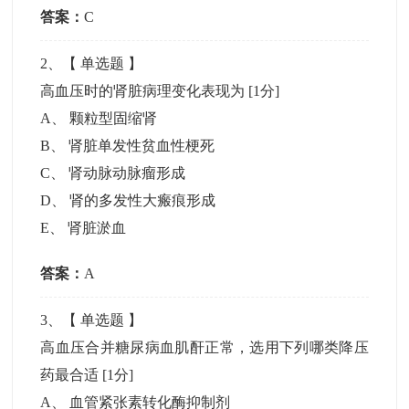
答案：
C
2
、【
单选题
】
高血压时的肾脏病理变化表现为
[1分]
A
、
颗粒型固缩肾
B
、
肾脏单发性贫血性梗死
C
、
肾动脉动脉瘤形成
D
、
肾的多发性大瘢痕形成
E
、
肾脏淤血
答案：
A
3
、【
单选题
】
高血压合并糖尿病血肌酐正常，选用下列哪类降压
药最合适
[1分]
A
、
血管紧张素转化酶抑制剂