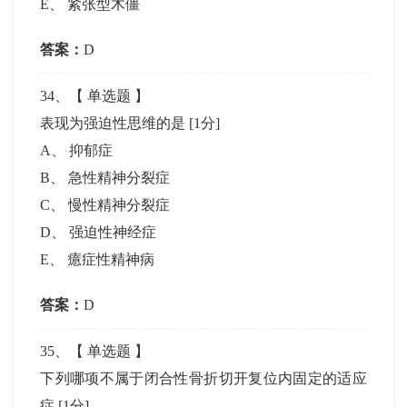
E
、
紧张型木僵
答案：
D
34
、【
单选题
】
表现为强迫性思维的是
[1分]
A
、
抑郁症
B
、
急性精神分裂症
C
、
慢性精神分裂症
D
、
强迫性神经症
E
、
癔症性精神病
答案：
D
35
、【
单选题
】
下列哪项不属于闭合性骨折切开复位内固定的适应
症
[1分]