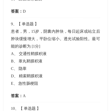
答案：
D
9
、【
单选题
】
患者，男，15岁，阴囊内肿块，每日起床或站立后
肿块缓慢增大，平卧位缩小。透光试验阳性。最可
能的诊断为
[1分]
A
、
交通性鞘膜积液
B
、
睾丸鞘膜积液
C
、
隐睾
D
、
精索鞘膜积液
E
、
急性肠梗阻
答案：
A
10
、【
单选题
】