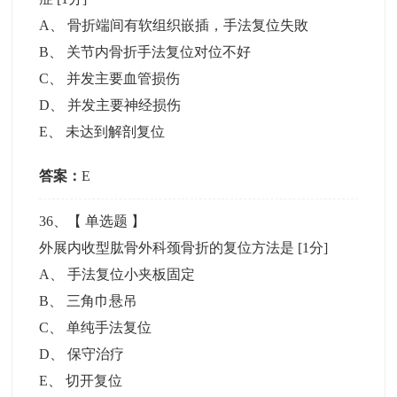
A
、
骨折端间有软组织嵌插，手法复位失敗
B
、
关节内骨折手法复位对位不好
C
、
并发主要血管损伤
D
、
并发主要神经损伤
E
、
未达到解剖复位
答案：
E
36
、【
单选题
】
外展内收型肱骨外科颈骨折的复位方法是
[1分]
A
、
手法复位小夹板固定
B
、
三角巾悬吊
C
、
单纯手法复位
D
、
保守治疗
E
、
切开复位