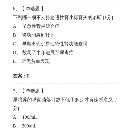
6
、【
单选题
】
下列哪一项不支持急进性肾小球肾炎的诊断
[1分]
A
、
呈急性肾炎综合症
B
、
肾功能急剧转坏
C
、
早期出现少尿性急性肾功能衰竭
D
、
数周至半年进展至尿毒症
E
、
常无贫血表现
答案：
E
7
、【
单选题
】
尿培养的球菌菌落计数不低于多少才有诊断意义
[1
分]
A
、
100/mL
B
、
300/mL