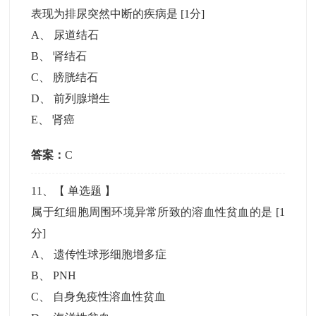
表现为排尿突然中断的疾病是
[1分]
A
、
尿道结石
B
、
肾结石
C
、
膀胱结石
D
、
前列腺增生
E
、
肾癌
答案：
C
11
、【
单选题
】
属于红细胞周围环境异常所致的溶血性贫血的是
[1
分]
A
、
遗传性球形细胞增多症
B
、
PNH
C
、
自身免疫性溶血性贫血