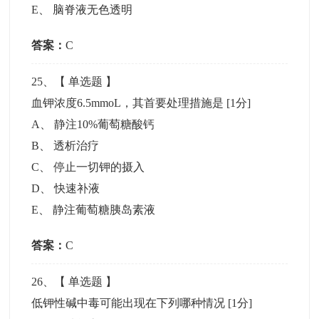
E
、
脑脊液无色透明
答案：
C
25
、【
单选题
】
血钾浓度6.5mmoL，其首要处理措施是
[1分]
A
、
静注10%葡萄糖酸钙
B
、
透析治疗
C
、
停止一切钾的摄入
D
、
快速补液
E
、
静注葡萄糖胰岛素液
答案：
C
26
、【
单选题
】
低钾性碱中毒可能出现在下列哪种情况
[1分]