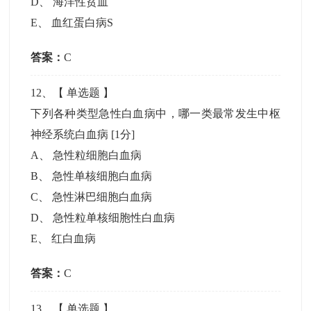
D
、
海洋性贫血
E
、
血红蛋白病S
答案：
C
12
、【
单选题
】
下列各种类型急性白血病中，哪一类最常发生中枢
神经系统白血病
[1分]
A
、
急性粒细胞白血病
B
、
急性单核细胞白血病
C
、
急性淋巴细胞白血病
D
、
急性粒单核细胞性白血病
E
、
红白血病
答案：
C
13
、【
单选题
】