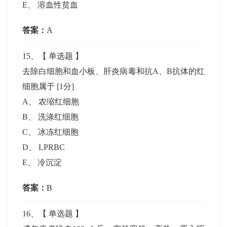
E
、
溶血性贫血
答案：
A
15
、【
单选题
】
去除白细胞和血小板、肝炎病毒和抗A、B抗体的红
细胞属于
[1分]
A
、
农缩红细胞
B
、
洗涤红细胞
C
、
冰冻红细胞
D
、
LPRBC
E
、
冷沉淀
答案：
B
16
、【
单选题
】