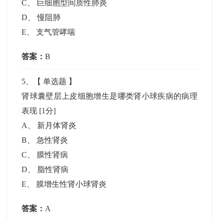
C
、
巨细胞型间质性肺炎
D
、
慢阻肺
E
、
支气管哮喘
答案：
B
5
、【
单选题
】
肾球囊壁层上皮细胞增生是哪类肾小球疾病的病理
表现
[1分]
A
、
新月体肾炎
B
、
急性肾炎
C
、
膜性肾病
D
、
脂性肾病
E
、
膜增生性肾小球肾炎
答案：
A