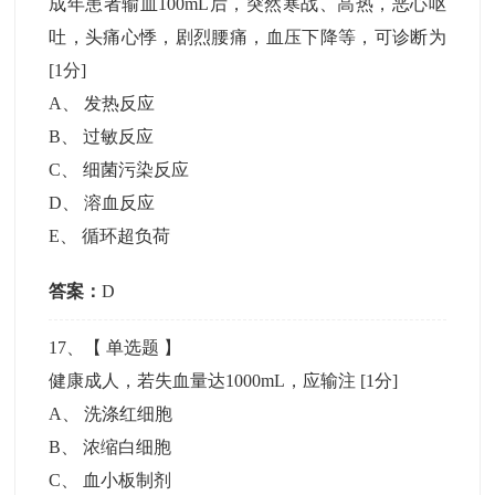
成年患者输血100mL后，突然寒战、高热，恶心呕
吐，头痛心悸，剧烈腰痛，血压下降等，可诊断为
[1分]
A
、
发热反应
B
、
过敏反应
C
、
细菌污染反应
D
、
溶血反应
E
、
循环超负荷
答案：
D
17
、【
单选题
】
健康成人，若失血量达1000mL，应输注
[1分]
A
、
洗涤红细胞
B
、
浓缩白细胞
C
、
血小板制剂