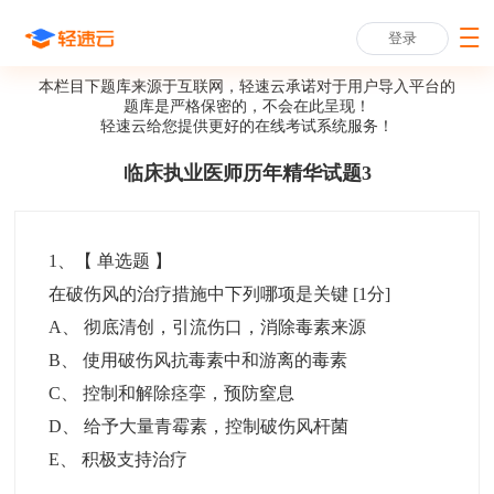
登录
本栏目下题库来源于互联网，轻速云承诺对于用户导入平台的
题库是严格保密的，不会在此呈现！
轻速云给您提供更好的
在线考试系统
服务！
临床执业医师历年精华试题3
1
、【
单选题
】
在破伤风的治疗措施中下列哪项是关键
[1分]
A
、
彻底清创，引流伤口，消除毒素来源
B
、
使用破伤风抗毒素中和游离的毒素
C
、
控制和解除痉挛，预防窒息
D
、
给予大量青霉素，控制破伤风杆菌
E
、
积极支持治疗