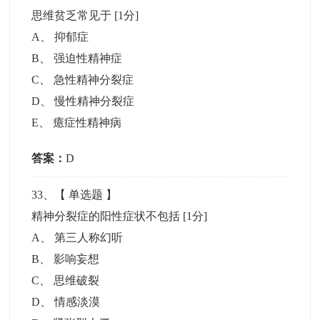
思维贫乏常见于
[1分]
A
、
抑郁症
B
、
强迫性精神症
C
、
急性精神分裂症
D
、
慢性精神分裂症
E
、
癔症性精神病
答案：
D
33
、【
单选题
】
精神分裂症的阳性症状不包括
[1分]
A
、
第三人称幻听
B
、
影响妄想
C
、
思维破裂
D
、
情感淡漠