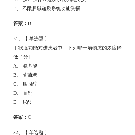
E
、
乙酰胆碱递质系统功能受损
答案：
D
31
、【
单选题
】
甲状腺功能亢进患者中，下列哪一项物质的浓度降
低
[1分]
A
、
氨基酸
B
、
葡萄糖
C
、
胆固醇
D
、
血钙
E
、
尿酸
答案：
C
32
、【
单选题
】