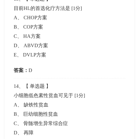
目前HL的首选化疗方法是
[1分]
A
、
CHOP方案
B
、
COP方案
C
、
HA方案
D
、
ABVD方案
E
、
DVLP方案
答案：
D
14
、【
单选题
】
小细胞低色素性贫血可见于
[1分]
A
、
缺铁性贫血
B
、
巨幼细胞性贫血
C
、
骨髄增生异常综合症
D
、
再障