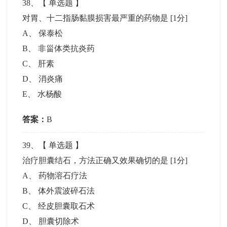
38
、【
单选题
】
对胃、十二指肠黏膜损害最严重的药物是
[1分]
A
、
保泰松
B
、
非甾体类抗炎药
C
、
肝素
D
、
消炎痛
E
、
水杨酸
答案：
B
39
、【
单选题
】
治疗胆囊结石，方法正确又效果确切的是
[1分]
A
、
药物溶石疗法
B
、
体外震波碎石法
C
、
经皮胆囊取石术
D
、
胆囊切除术