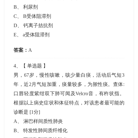
B
、
利尿剂
C
、
B受体阻滞剂
D
、
钙离子拮抗剂
E
、
a受体阻滞剂
答案：
A
4
、【
单选题
】
男，67岁，慢性咳嗽，咳少量白痰，活动后气短3
年，近2月气短加重，痰量较多，为脓性痰。查体:
口唇轻度紫绀双下肺可闻及Velcro音，有杵状指。
根据以上病史症状和体征特点，对该患者最可能的
诊断是
[1分]
A
、
淋巴样间质性肺炎
B
、
特发性肺间质纤维化