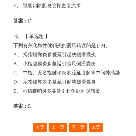
E
、
胆囊切除胆总管探查引流术
答案：
D
40
、【
单选题
】
下列有关化脓性健鞘炎的蔓延错误的是
[1分]
A
、
拇指腱鞘炎多蔓延引起桡侧滑囊炎
B
、
小指腱勒炎多蔓延引起尺侧滑囊炎
C
、
中指、无名指腱稍炎多芟延引起掌中间隙感染
D
、
示指腱鞘炎多蔓延引起桡侧滑囊炎
E
、
示指腱鞘炎多蔓延引起鱼际间隙感染
答案：
D
首页
上一页
下一页
末页