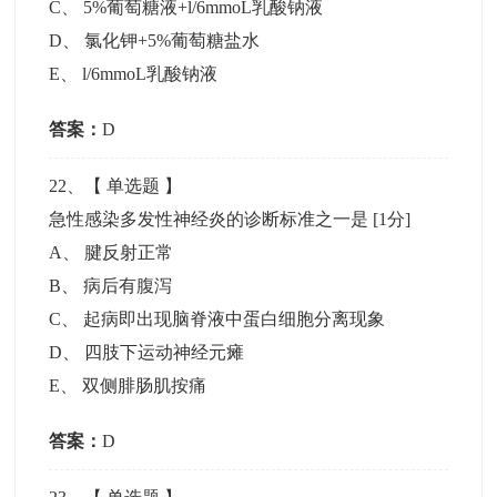
C
、
5%葡萄糖液+l/6mmoL乳酸钠液
D
、
氯化钾+5%葡萄糖盐水
E
、
l/6mmoL乳酸钠液
答案：
D
22
、【
单选题
】
急性感染多发性神经炎的诊断标准之一是
[1分]
A
、
腱反射正常
B
、
病后有腹泻
C
、
起病即出现脑脊液中蛋白细胞分离现象
D
、
四肢下运动神经元瘫
E
、
双侧腓肠肌按痛
答案：
D