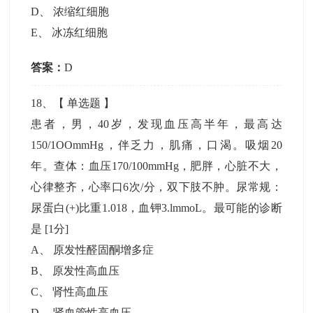
D
、
浓缩红细胞
E
、
冰冻红细胞
答案：
D
18
、【
单选题
】
患者，男，40岁，发现血压高半年，最高达
150/1OOmmHg，伴乏力，肌痛，口渴。吸烟20
年。查体：血压170/100mmHg，肥胖，心脏不大，
心律整齐，心率口6次/分，双下肢不肿。尿常规：
尿蛋白(+)比重1.018，血钾3.lmmoL。最可能的诊断
是
[1分]
A
、
原发性醛固酮增多症
B
、
原发性高血压
C
、
肾性高血压
D
、
肾血管性高血压