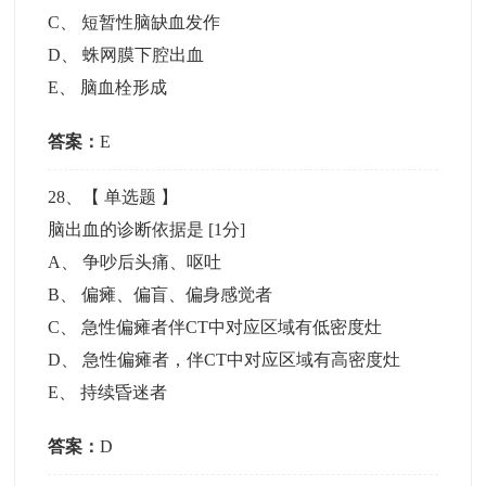
C
、
短暂性脑缺血发作
D
、
蛛网膜下腔出血
E
、
脑血栓形成
答案：
E
28
、【
单选题
】
脑出血的诊断依据是
[1分]
A
、
争吵后头痛、呕吐
B
、
偏瘫、偏盲、偏身感觉者
C
、
急性偏瘫者伴CT中对应区域有低密度灶
D
、
急性偏瘫者，伴CT中对应区域有高密度灶
E
、
持续昏迷者
答案：
D