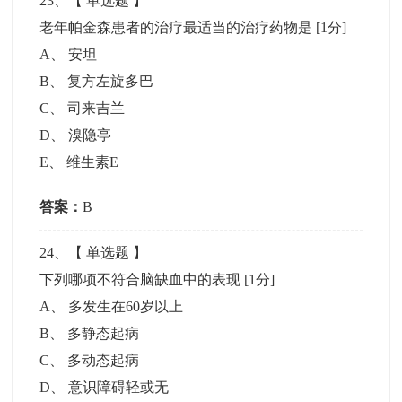
23
、【
单选题
】
老年帕金森患者的治疗最适当的治疗药物是
[1分]
A
、
安坦
B
、
复方左旋多巴
C
、
司来吉兰
D
、
溴隐亭
E
、
维生素E
答案：
B
24
、【
单选题
】
下列哪项不符合脑缺血中的表现
[1分]
A
、
多发生在60岁以上
B
、
多静态起病
C
、
多动态起病
D
、
意识障碍轻或无