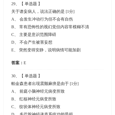
29
、【
单选题
】
关于谵妄病人，说法正确的是
[1分]
A
、
会发生冲动行为但不会有自伤
B
、
常有恐怖性的视幻觉但内容常模糊不清
C
、
主要是意识范围障碍
D
、
不会产生被害妄想
E
、
突然变得安静，说明病情可能加剧
答案：
E
30
、【
单选题
】
帕金森患者出现震颤麻痹是由于
[1分]
A
、
前庭小脑神经元病变所致
B
、
红核神经元病变所致
C
、
纹状体神经元病变所致
D
、
多巴胺神经递质系统功能受损