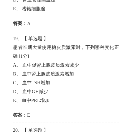
E
、
嗜铬细胞瘤
答案：
A
19
、【
单选题
】
患者长期大量使用糖皮质激素时，下列哪种变化正
确
[1分]
A
、
血中促肾上腺皮质激素减少
B
、
血中肾上腺皮质激素增加
C
、
血中TSH增加
D
、
血中GH减少
E
、
血中PRL增加
答案：
E
20
、【
单选题
】