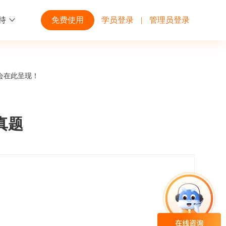
持
免费使用
学员登录
|
管理员登录
功能
行业解决方案
第三方平台
会在此呈现！
学校高校
开放平台
趣味化PK答题
企业微信
大规模在线考试解决方案
开放平台接口API调用文档说明
真题
互动答题
钉钉
制造行业
观和发展
员工培训体系解决方案
积分商城
飞书
个性化设置
零售行业
岗位人才培养解决方案