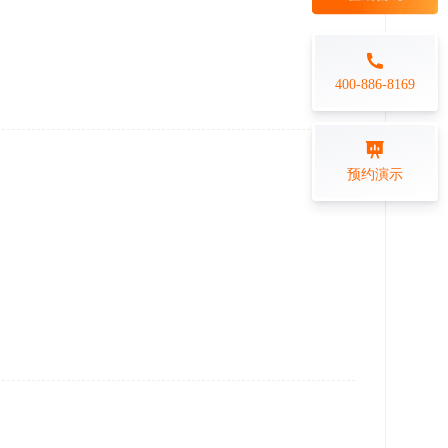
每日一练
金融行业
打卡学习
专业技能培训解决方案
400-886-8169
练习测评
预约演示
在线答题系统