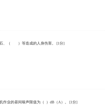
企业年会
、每日一练、打卡练习
组织企业年会闯关答题赢红包活动
滚石、（ ）等造成的人身伤害。
[1分]
机作业的昼间噪声限值为（ ）dB（A）。
[1分]