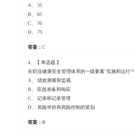
A
、
55
B
、
65
C
、
70
D
、
75
答案：
C
4
、【
单选题
】
在职业健康安全管理体系的一级要素"实施和运行"
A
、
绩效测量和监视
B
、
应急准备和响应
C
、
记录和记录管理
D
、
风险评价和风险控制的策划
答案：
B