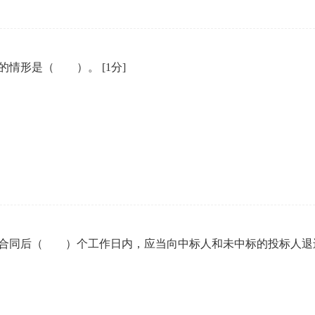
式的情形是（ ）。
[1分]
定合同后（ ）个工作日内，应当向中标人和未中标的投标人退