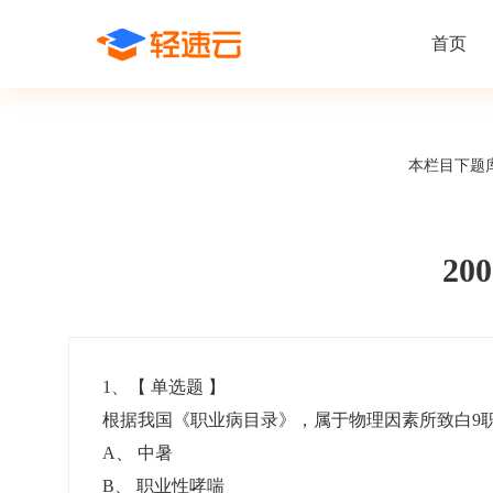
首页
场景解决方案
在线考试
支持
线上培训
本栏目下题
课程商城
题
精选优课助力学习
千道
新闻动态
线下考试
新员工培
快
在线考试系统
在线培训系
了解轻速云培训考试系统新闻资讯和
期中/期末考试、集中培训考试
搭建新员
快
公司动态
2
智能防作弊
学习地图
帮助中心
招聘考试
岗位培训
考
全面了解轻速云的使用方法和技巧
在线笔试、大型校招、社招
岗位学习
下
智能监考中心
知识付费
1
、【
单选题
】
根据我国《职业病目录》，属于物理因素所致白
阅卷中心
互动社区
认证考试
知识店铺
A
、
中暑
岗位认证、职业资格认证、技能考核认证
搭建专属
B
、
职业性哮喘