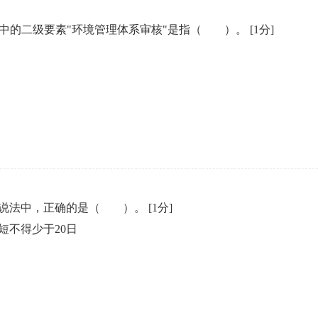
01）中的二级要素"环境管理体系审核"是指（ ）。
[1分]
的说法中，正确的是（ ）。
[1分]
短不得少于20日