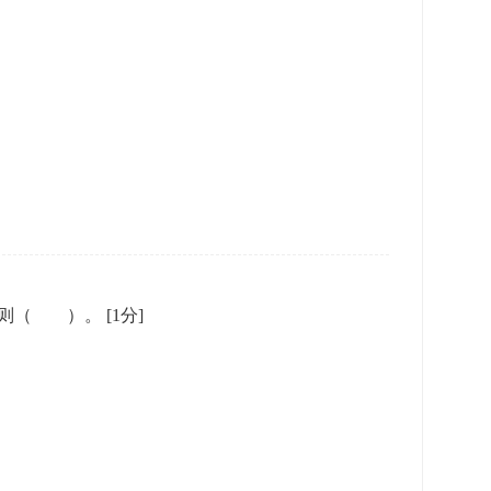
，则（ ）。
[1分]