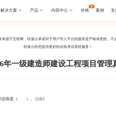
解决方案
产品
内容中心
价格
案例
支
线下培训
更多
库来源于互联网，轻速云承诺对于用户导入平台的题库是严格保密的，不
库中心
好题供您挑选
轻速云给您提供更好的
在线考试系统
服务！
训
速入门
知识竞赛
常见问题
统
线下培训班
工入职培训体系
速掌握轻速云组织培训考试的流程
党建活动、安全生产活动、协会竟赛
一些用户常见的使用问题
006年一级建造师建设工程项目管理
报名管理系统
试客户端下载
期末考试
关于我们
地图、人才培养
载严肃考试专用客户端
在线考试考核提高考试管理效率
轻速云科技简介、核心价值
签到系统
历程
9职业病是（ ）。
[1分]
问卷系统
网课教育
知识店铺、实现知识变现
直播打卡学习等功能让网课教育更灵活