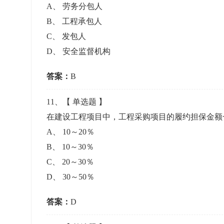
A
、
劳务分包人
B
、
工程承包人
C
、
发包人
D
、
安全监督机构
答案：
B
11
、【
单选题
】
在建设工程项目中，工程采购项目的履约担保金
A
、
10～20％
B
、
10～30％
C
、
20～30％
D
、
30～50％
答案：
D