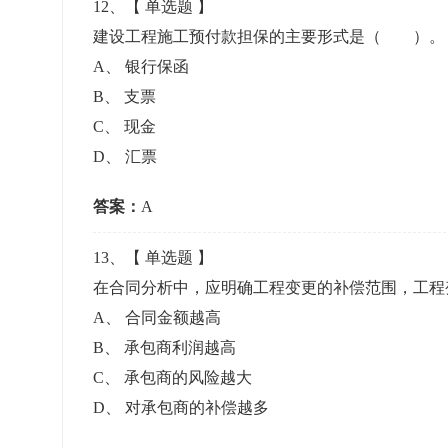
12
、【
单选题
】
建设工程施工预付款担保的主要形式是（ ）
A
、
银行保函
B
、
支票
C
、
现金
D
、
汇票
答案：
A
13
、【
单选题
】
在合同分析中，应明确工程变更的补偿范围，工
A
、
合同金额越高
B
、
承包商利润越高
C
、
承包商的风险越大
D
、
对承包商的补偿越多