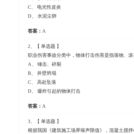
准考证管理
C
、
电光性皮炎
考试测验
刷题练习
D
、
水泥尘肺
电子证书
学生测验、员工考核、培训考试
题库刷题
答案：
A
题库系统
2
、【
单选题
】
职业伤害事故分类中，物体打击伤害是指落物、
统计分析
A
、
锤击、碎裂
B
、
井壁坍塌
C
、
高处坠落
D
、
爆炸引起的物体打击
答案：
A
3
、【
单选题
】
根据我国《建筑施工场界噪声限值》，混凝土搅拌