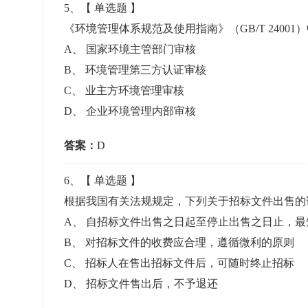
5
、【
单选题
】
《环境管理体系规范及使用指南》（GB/T 240
A
、
国家环境主管部门审核
B
、
环境管理第三方认证审核
C
、
业主方环境管理审核
D
、
企业环境管理内部审核
答案：
D
6
、【
单选题
】
根据我国有关法规规定，下列关于招标文件出售
A
、
自招标文件出售之日起至停止出售之日止，最
B
、
对招标文件的收费应合理，遵循微利的原则
C
、
招标人在售出招标文件后，可随时终止招标
D
、
招标文件售出后，不予退还