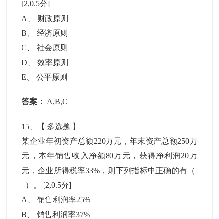
[2,0.5分]
A
、
财政原则
B
、
经济原则
C
、
社会原则
D
、
效率原则
E
、
公平原则
答案：
A,B,C
15
、【
多选题
】
某企业年初资产总额220万元，年末资产总额250万
元，本年销售收入净额80万元，获得净利润20万
元，企业所得税率33%，则下列指标中正确的有（
）。
[2,0.5分]
A
、
销售利润率25%
B
、
销售利润率37%