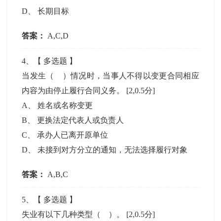
D
、
长期目标
答案：
A,C,D
4
、【
多选题
】
当发生（ ）情况时，当事人不得以变更合同相应
内容为由停止履行合同义务。
[2,0.5分]
A
、
姓名或名称变更
B
、
更换法定代表人或负责人
C
、
承办人已离开原单位
D
、
未接到对方分立的通知，无法选择履行对象
答案：
A,B,C
5
、【
多选题
】
失业有以下几种类型（ ）。
[2,0.5分]