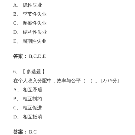
A
、
隐性失业
B
、
季节性失业
C
、
摩擦性失业
D
、
结构性失业
E
、
周期性失业
答案：
B,C,D,E
6
、【
多选题
】
在个人收入分配中，效率与公平（ ）。
[2,0.5分]
A
、
相互矛盾
B
、
相互制约
C
、
相互促进
D
、
相互抵消
答案：
B,C