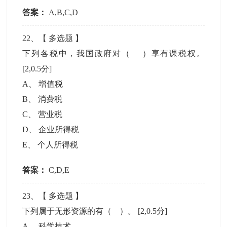
答案：
A,B,C,D
22
、【
多选题
】
下列各税中，我国政府对（ ）享有课税权。
[2,0.5分]
A
、
增值税
B
、
消费税
C
、
营业税
D
、
企业所得税
E
、
个人所得税
答案：
C,D,E
23
、【
多选题
】
下列属于无形资源的有（ ）。
[2,0.5分]
A
、
科学技术