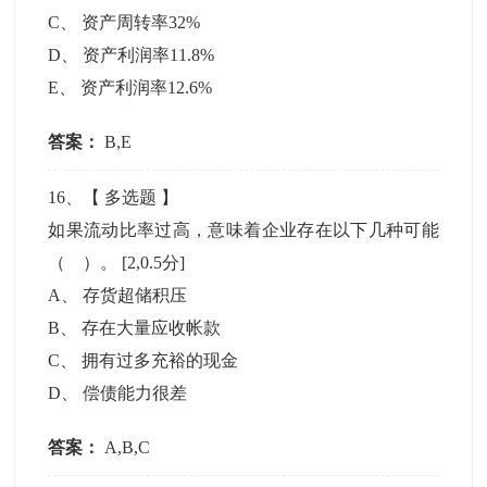
C
、
资产周转率32%
D
、
资产利润率11.8%
E
、
资产利润率12.6%
答案：
B,E
16
、【
多选题
】
如果流动比率过高，意味着企业存在以下几种可能
（ ）。
[2,0.5分]
A
、
存货超储积压
B
、
存在大量应收帐款
C
、
拥有过多充裕的现金
D
、
偿债能力很差
答案：
A,B,C