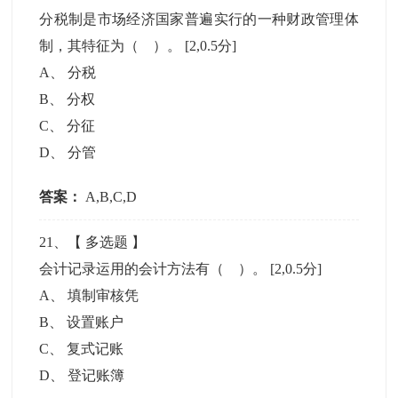
分税制是市场经济国家普遍实行的一种财政管理体
制，其特征为（ ）。
[2,0.5分]
A
、
分税
B
、
分权
C
、
分征
D
、
分管
答案：
A,B,C,D
21
、【
多选题
】
会计记录运用的会计方法有（ ）。
[2,0.5分]
A
、
填制审核凭
B
、
设置账户
C
、
复式记账
D
、
登记账簿