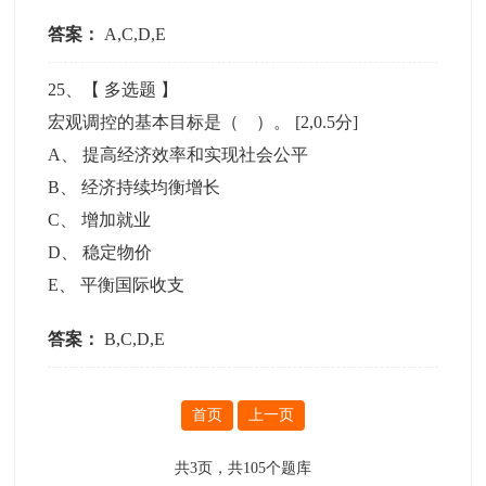
答案：
A,C,D,E
25
、【
多选题
】
宏观调控的基本目标是（ ）。
[2,0.5分]
A
、
提高经济效率和实现社会公平
B
、
经济持续均衡增长
C
、
增加就业
D
、
稳定物价
E
、
平衡国际收支
答案：
B,C,D,E
首页
上一页
共
3
页，共
105
个题库