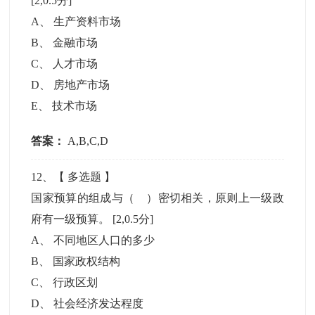
[2,0.5分]
A
、
生产资料市场
B
、
金融市场
C
、
人才市场
D
、
房地产市场
E
、
技术市场
答案：
A,B,C,D
12
、【
多选题
】
国家预算的组成与（ ）密切相关，原则上一级政
府有一级预算。
[2,0.5分]
A
、
不同地区人口的多少
B
、
国家政权结构
C
、
行政区划
D
、
社会经济发达程度