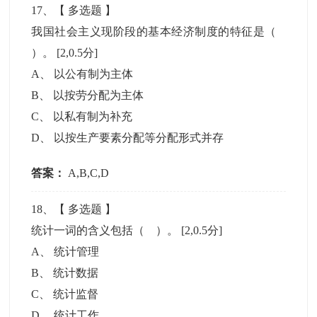
17
、【
多选题
】
我国社会主义现阶段的基本经济制度的特征是（
）。
[2,0.5分]
A
、
以公有制为主体
B
、
以按劳分配为主体
C
、
以私有制为补充
D
、
以按生产要素分配等分配形式并存
答案：
A,B,C,D
18
、【
多选题
】
统计一词的含义包括（ ）。
[2,0.5分]
A
、
统计管理
B
、
统计数据
C
、
统计监督
D
、
统计工作