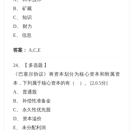
B
、
矿藏
C
、
知识
D
、
财力
E
、
信息
答案：
A,C,E
24
、【
多选题
】
《巴塞尔协议》将资本划分为核心资本和附属资
本，下列属于核心资本的有（ ）。
[2,0.5分]
A
、
普通股
B
、
补偿性准备金
C
、
永久性优先股
D
、
资本溢价
E
、
未分配利润