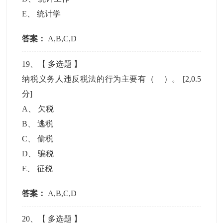
E
、
统计学
答案：
A,B,C,D
19
、【
多选题
】
纳税义务人违反税法的行为主要有（ ）。
[2,0.5
分]
A
、
欠税
B
、
逃税
C
、
偷税
D
、
骗税
E
、
征税
答案：
A,B,C,D
20
、【
多选题
】