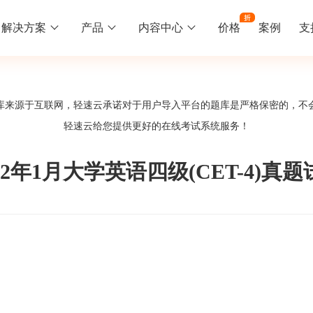
解决方案
产品
内容中心
价格
案例
支
线下培训
更多
库来源于互联网，轻速云承诺对于用户导入平台的题库是严格保密的，不
库中心
好题供您挑选
轻速云给您提供更好的
在线考试系统
服务！
训
速入门
知识竞赛
常见问题
统
线下培训班
工入职培训体系
速掌握轻速云组织培训考试的流程
党建活动、安全生产活动、协会竟赛
一些用户常见的使用问题
02年1月大学英语四级(CET-4)真
报名管理系统
试客户端下载
期末考试
关于我们
地图、人才培养
载严肃考试专用客户端
在线考试考核提高考试管理效率
轻速云科技简介、核心价值
签到系统
历程
问卷系统
网课教育
知识店铺、实现知识变现
直播打卡学习等功能让网课教育更灵活