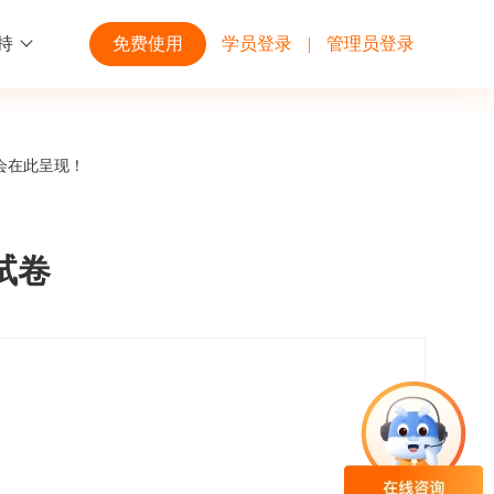
持
免费使用
学员登录
|
管理员登录
功能
行业解决方案
第三方平台
会在此呈现！
学校高校
开放平台
趣味化PK答题
企业微信
大规模在线考试解决方案
开放平台接口API调用文档说明
题试卷
互动答题
钉钉
制造行业
观和发展
员工培训体系解决方案
积分商城
飞书
个性化设置
零售行业
岗位人才培养解决方案