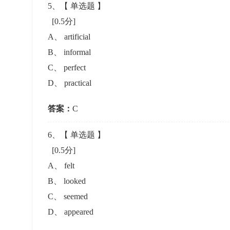
5
、【
单选题
】
[0.5分]
A
、
artificial
B
、
informal
C
、
perfect
D
、
practical
答案：
C
6
、【
单选题
】
[0.5分]
A
、
felt
B
、
looked
C
、
seemed
D
、
appeared