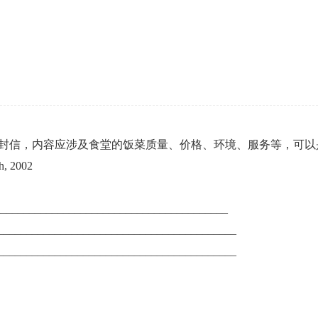
封信，内容应涉及食堂的饭菜质量、价格、环境、服务等，可以
002
________________________________________
__________________________________________
__________________________________________