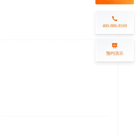
每日一练
金融行业
打卡学习
专业技能培训解决方案
400-886-8169
练习测评
预约演示
在线答题系统