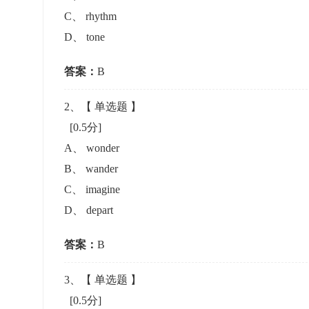
准考证管理
C
、
rhythm
考试测验
刷题练习
D
、
tone
电子证书
学生测验、员工考核、培训考试
题库刷题
答案：
B
题库系统
2
、【
单选题
】
[0.5分]
统计分析
A
、
wonder
B
、
wander
C
、
imagine
D
、
depart
答案：
B
3
、【
单选题
】
[0.5分]