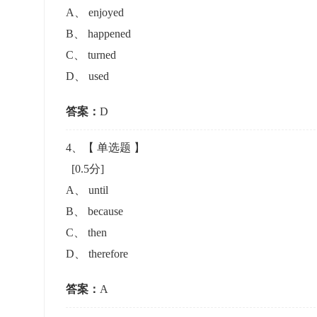
A
、
enjoyed
B
、
happened
C
、
turned
D
、
used
答案：
D
4
、【
单选题
】
[0.5分]
A
、
until
B
、
because
C
、
then
D
、
therefore
答案：
A