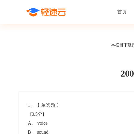
首页
场景解决方案
在线考试
支持
线上培训
本栏目下题
课程商城
题
精选优课助力学习
千道
新闻动态
线下考试
新员工培
快
在线考试系统
在线培训系
了解轻速云培训考试系统新闻资讯和
期中/期末考试、集中培训考试
搭建新员
快
公司动态
20
智能防作弊
学习地图
帮助中心
招聘考试
岗位培训
考
全面了解轻速云的使用方法和技巧
在线笔试、大型校招、社招
岗位学习
下
智能监考中心
知识付费
1
、【
单选题
】
[0.5分]
阅卷中心
互动社区
认证考试
知识店铺
A
、
voice
岗位认证、职业资格认证、技能考核认证
搭建专属
B
、
sound