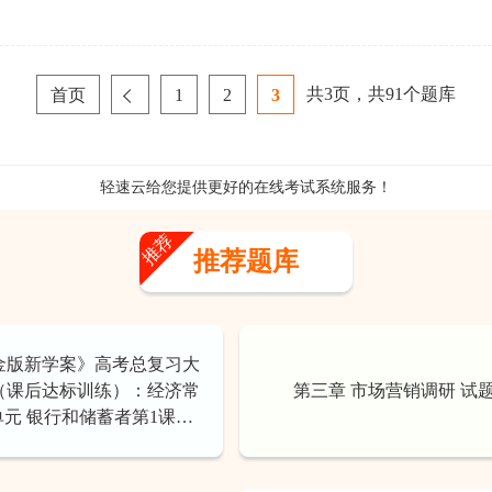
共
3
页，共
91
个题库
首页
1
2
3
轻速云给您提供更好的
在线考试系统
服务！
推荐
推荐题库
《金版新学案》高考总复习大
（课后达标训练）：经济常
第三章 市场营销调研 试
单元 银行和储蓄者第1课时
我