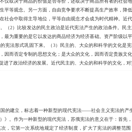
不仅取决于商品的价值是否等价，还取决于商品所有者的社会
生平等观念。另一方面，自由竞争要求不断提高生产效率，降
在社会中取得主导地位，平等自由观念才会成为时代精神。近
。（2）比较发达的民主政治是近代宪法产生的政治条件。民
，最为重要的是它以发达的商品经济为经济基础。资产阶级以
的宪法形式巩固下来。（3）民主的、大众的和科学的文化是
，因而否定专制的思想文化；是大众的文化，因而否定贵族文
促进了政治经济的发展。近代民主的、大众的和科学的文化，对
国的建立，标志着一种新型的现代宪法——社会主义宪法的产生。
）》。作为一种新型的现代宪法，苏俄宪法的意义在于：首先
其次，它第一次系统地规定了经济制度，扩大了宪法的调整范围