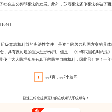
了社会主义类型宪法的发展。此外，苏俄宪法还使宪法突破了西
。
[10分]
产阶级意志和利益的宪法性文件，是资产阶级共和国方案的具体
念，具有反封建的重大进步作用。但是，《中华民国临时约法
能使广大人民群众享有真正的民主自由权利，因此只存在了一年
共
1
页，共
7
个题库
1
轻速云给您提供更好的
在线考试系统
服务！