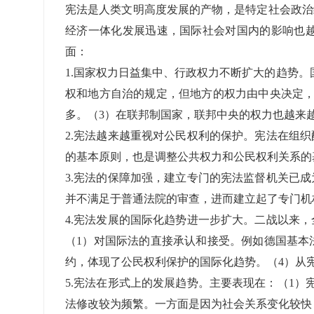
准考证管理
宪法是人类文明高度发展的产物，是特定社会政治
考试测验
刷题练习
经济一体化发展迅速，国际社会对国内的影响也
电子证书
学生测验、员工考核、培训考试
题库刷题
面：
1.国家权力日益集中、行政权力不断扩大的趋势
权和地方自治的规定，但地方的权力由中央决定，
题库系统
多。（3）在联邦制国家，联邦中央的权力也越来
2.宪法越来越重视对公民权利的保护。宪法在组
统计分析
的基本原则，也是调整公共权力和公民权利关系的
3.宪法的保障加强，建立专门的宪法监督机关已
并不满足于普通法院的审查，进而建立起了专门机
4.宪法发展的国际化趋势进一步扩大。二战以来
（1）对国际法的直接承认和接受。例如德国基本
约，体现了公民权利保护的国际化趋势。（4）从
5.宪法在形式上的发展趋势。主要表现在：（1
法修改较为频繁。一方面是因为社会关系变化较快