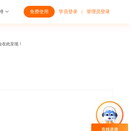
持
免费使用
学员登录
|
管理员登录
功能
行业解决方案
第三方平台
会在此呈现！
学校高校
开放平台
趣味化PK答题
企业微信
大规模在线考试解决方案
开放平台接口API调用文档说明
互动答题
钉钉
制造行业
观和发展
员工培训体系解决方案
积分商城
飞书
个性化设置
零售行业
岗位人才培养解决方案