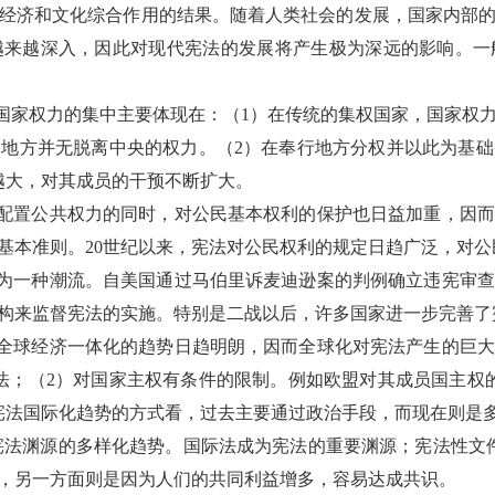
经济和文化综合作用的结果。随着人类社会的发展，国家内部
企业年会
越来越深入，因此对现代宪法的发展将产生极为深远的影响。一
、每日一练、打卡练习
组织企业年会闯关答题赢红包活动
。国家权力的集中主要体现在：（1）在传统的集权国家，国家权
地方并无脱离中央的权力。（2）在奉行地方分权并以此为基
越大，对其成员的干预不断扩大。
织配置公共权力的同时，对公民基本权利的保护也日益加重，因
基本准则。20世纪以来，宪法对公民权利的规定日趋广泛，对
成为一种潮流。自美国通过马伯里诉麦迪逊案的判例确立违宪审
构来监督宪法的实施。特别是二战以后，许多国家进一步完善了
，全球经济一体化的趋势日趋明朗，因而全球化对宪法产生的巨
法；（2）对国家主权有条件的限制。例如欧盟对其成员国主权
宪法国际化趋势的方式看，过去主要通过政治手段，而现在则是
）宪法渊源的多样化趋势。国际法成为宪法的重要渊源；宪法性文
，另一方面则是因为人们的共同利益增多，容易达成共识。