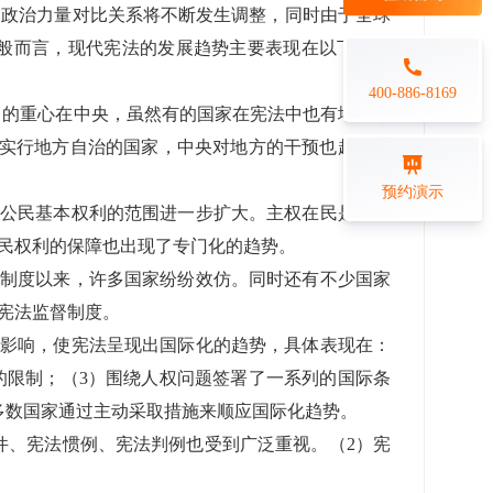
每日一练
的政治力量对比关系将不断发生调整，同时由于全球
金融行业
般而言，现代宪法的发展趋势主要表现在以下几方
打卡学习
专业技能培训解决方案
400-886-8169
力的重心在中央，虽然有的国家在宪法中也有地方分
础实行地方自治的国家，中央对地方的干预也越来越
练习测评
预约演示
而公民基本权利的范围进一步扩大。主权在民是宪法
在线答题系统
公民权利的保障也出现了专门化的趋势。
查制度以来，许多国家纷纷效仿。同时还有不少国家
宪法监督制度。
大影响，使宪法呈现出国际化的趋势，具体表现在：
的限制；（3）围绕人权问题签署了一系列的国际条
多数国家通过主动采取措施来顺应国际化趋势。
件、宪法惯例、宪法判例也受到广泛重视。（2）宪