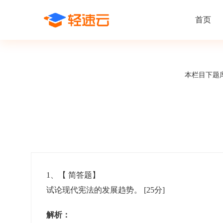
首页
场景解决方案
在线考试
支持
线上培训
本栏目下题
课程商城
题
精选优课助力学习
千道
新闻动态
线下考试
新员工培
快
在线考试系统
在线培训系
了解轻速云培训考试系统新闻资讯和
期中/期末考试、集中培训考试
搭建新员
快
公司动态
智能防作弊
学习地图
帮助中心
招聘考试
岗位培训
考
全面了解轻速云的使用方法和技巧
在线笔试、大型校招、社招
岗位学习
下
智能监考中心
知识付费
1
、【
简答题
】
试论现代宪法的发展趋势。
[25分]
阅卷中心
互动社区
认证考试
知识店铺
岗位认证、职业资格认证、技能考核认证
搭建专属
解析：