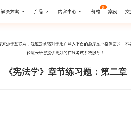
解决方案
产品
内容中心
价格
案例
支
线下培训
更多
库来源于互联网，轻速云承诺对于用户导入平台的题库是严格保密的，不
库中心
好题供您挑选
轻速云给您提供更好的
在线考试系统
服务！
训
速入门
知识竞赛
常见问题
统
线下培训班
工入职培训体系
速掌握轻速云组织培训考试的流程
党建活动、安全生产活动、协会竟赛
一些用户常见的使用问题
《宪法学》章节练习题：第二章
报名管理系统
试客户端下载
期末考试
关于我们
地图、人才培养
载严肃考试专用客户端
在线考试考核提高考试管理效率
轻速云科技简介、核心价值
签到系统
历程
问卷系统
网课教育
知识店铺、实现知识变现
直播打卡学习等功能让网课教育更灵活