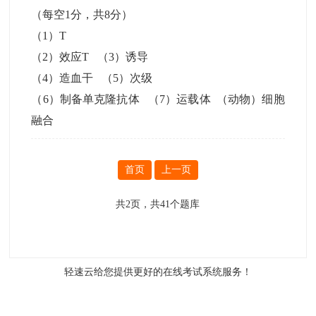
（每空1分，共8分）
（1）T
（2）效应T （3）诱导
（4）造血干 （5）次级
（6）制备单克隆抗体 （7）运载体 （动物）细胞
融合
首页
上一页
共
2
页，共
41
个题库
轻速云给您提供更好的
在线考试系统
服务！