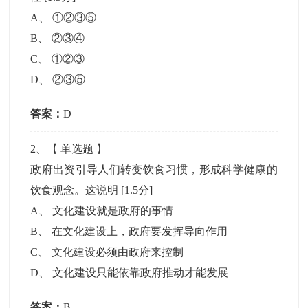
A
、
①②③⑤
B
、
②③④
C
、
①②③
D
、
②③⑤
答案：
D
2
、【
单选题
】
政府出资引导人们转变饮食习惯，形成科学健康的
饮食观念。这说明
[1.5分]
A
、
文化建设就是政府的事情
B
、
在文化建设上，政府要发挥导向作用
C
、
文化建设必须由政府来控制
D
、
文化建设只能依靠政府推动才能发展
答案：
B