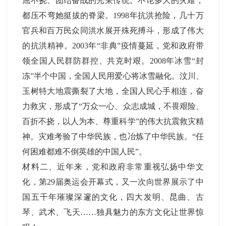
屈不挠、团结奋战的光荣传统。不论多大的灾难，
都压不弯她挺拔的脊梁。1998年抗洪抢险，几十万
官兵和百万民众同洪水展开殊死搏斗，形成了伟大
的抗洪精神。2003年“非典”疫情蔓延，党和政府带
领全国人民群防群控、共克时艰。2008年冰雪“封
冻”半个中国，全国人民用爱心将冰雪融化。汶川、
玉树特大地震撕裂了大地，全国人民心手相连，奋
力救灾，形成了“万众一心、众志成城，不畏艰险、
百折不挠，以人为本、尊重科学”的伟大抗震救灾精
神。灾难考验了中华民族，也冶炼了中华民族。“任
何困难都难不倒英雄的中国人民”。
材料二、近年来，党和政府非常重视弘扬中华文
化，第29届奥运会开幕式，又一次向世界展示了中
国五千年璀璨深邃的文化，四大发明、昆曲、古
琴、武术、飞天……独具魅力的东方文化让世界惊