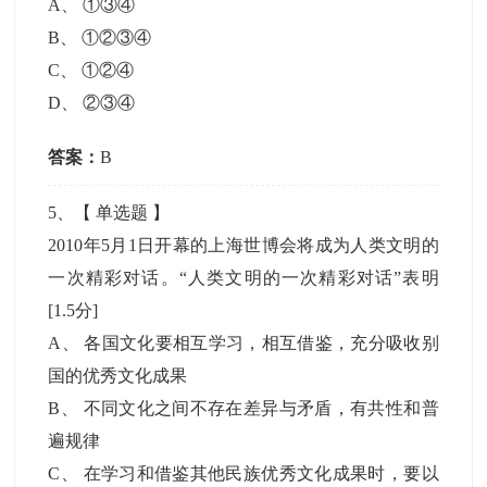
A
、
①③④
B
、
①②③④
C
、
①②④
D
、
②③④
答案：
B
5
、【
单选题
】
2010年5月1日开幕的上海世博会将成为人类文明的
一次精彩对话。“人类文明的一次精彩对话”表明
[1.5分]
A
、
各国文化要相互学习，相互借鉴，充分吸收别
国的优秀文化成果
B
、
不同文化之间不存在差异与矛盾，有共性和普
遍规律
C
、
在学习和借鉴其他民族优秀文化成果时，要以