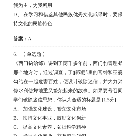
我为主，为我所用
D
、
在学习和借鉴其他民族优秀文化成果时，要保
持文化的民族特色
答案：
A
6
、【
单选题
】
《西门豹治邺》讲到了两千多年前，西门豹管理邺
那个地方时，通过调查，了解到那里的官绅和巫婆
勾结在一起危害百姓，便设计破除迷信，并大力兴
修水利使邺地重又繁荣起来的故事。如果要号召同
学们破除迷信思想，你认为合适的标题是
[1.5分]
A
、
加强文化建设，繁荣文化市场
B
、
扶持文化事业，鼓励文化创新
C
、
提高文化素养，弘扬科学精神