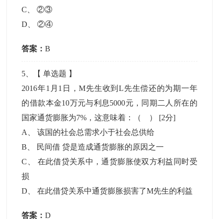
C
、
②③
D
、
②④
答案：
B
5
、【
单选题
】
2016年1月1日，M先生收到L先生偿还的为期一年
的借款本金10万元与利息5000元，同期二人所在的
国家通货膨胀为7%，这意味着：（ ）
[2分]
A
、
该国的社会总需求小于社会总供给
B
、
民间借 贷是造成通货膨胀的原因之一
C
、
在此借贷关系中，通货膨胀使双方利益同时受
损
D
、
在此借贷关系中通货膨胀损害了M先生的利益
答案：
D