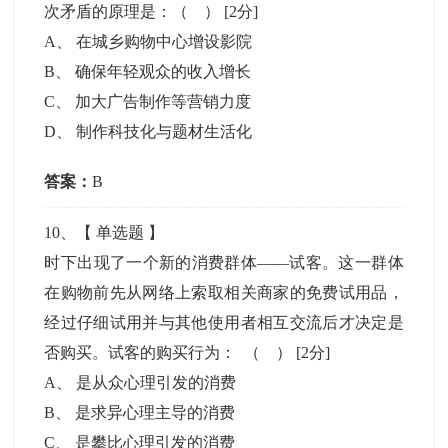
次矛盾的原理是：（ ）
[2分]
A
、
在城乡购物中心增设影院
B
、
确保年轻观众的收入增长
C
、
加大广告制作等营销力度
D
、
制作科技化与题材生活化
答案：
B
10
、【
单选题
】
时下出现了一个新的消费群体——试客。这一群体
在购物前先从网络上索取相关商家的免费试用品，
经过仔细试用并与其他使用者相互交流后才决定是
否购买。试客的购买行为： （ ）
[2分]
A
、
是从众心理引发的消费
B
、
是求异心理主导的消费
C
、
是攀比心理引发的消费