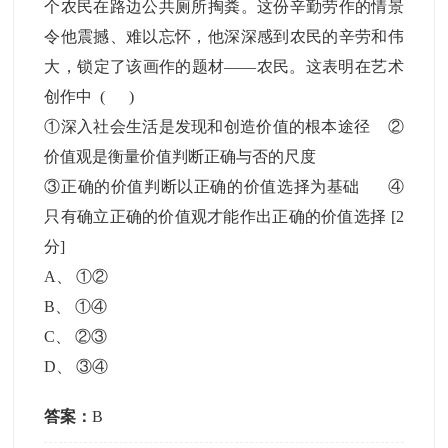
个农民在路边公共厕所掏粪。这份辛勤劳作的情景
令他震撼、难以忘怀，他深深感到农民的辛劳和伟
大，锁定了该画作的题材——农民。这表明在艺术
创作中 ( )
①深入社会生活是发现和创造价值的根本途径 ②
价值观是衡量价值判断正确与否的尺度
③正确的价值判断以正确的价值选择为基础 ④
只有确立正确的价值观才能作出正确的价值选择
[2
分]
A
、
①②
B
、
①④
C
、
②③
D
、
③④
答案：
B