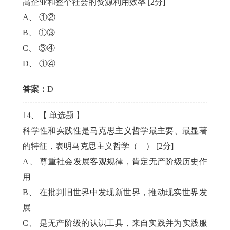
高企业和整个社会的资源利用效率
[2分]
A
、
①②
B
、
①③
C
、
③④
D
、
①④
答案：
D
14
、【
单选题
】
科学性和实践性是马克思主义哲学最主要、最显著
的特征，表明马克思主义哲学（ ）
[2分]
A
、
尊重社会发展客观规律，肯定无产阶级历史作
用
B
、
在批判旧世界中发现新世界，推动现实世界发
展
C
、
是无产阶级的认识工具，来自实践并为实践服