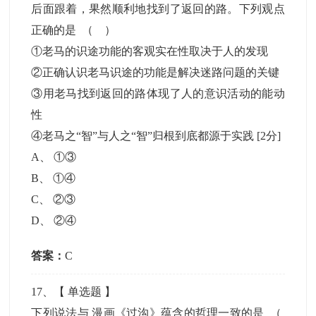
后面跟着，果然顺利地找到了返回的路。下列观点
正确的是 （ ）
①老马的识途功能的客观实在性取决于人的发现
②正确认识老马识途的功能是解决迷路问题的关键
③用老马找到返回的路体现了人的意识活动的能动
性
④老马之“智”与人之“智”归根到底都源于实践
[2分]
A
、
①③
B
、
①④
C
、
②③
D
、
②④
答案：
C
17
、【
单选题
】
下列说法与 漫画《过沟》蕴含的哲理一致的是 （