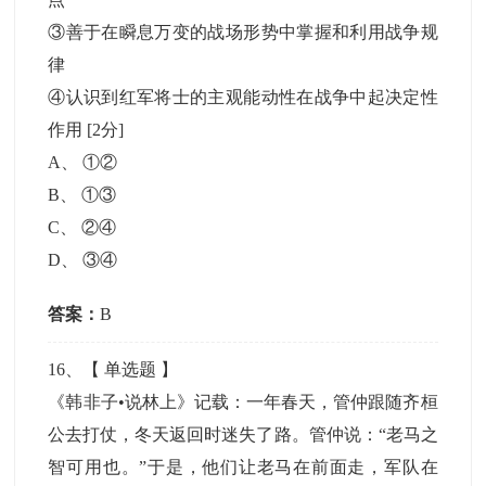
③善于在瞬息万变的战场形势中掌握和利用战争规
律
④认识到红军将士的主观能动性在战争中起决定性
作用
[2分]
A
、
①②
B
、
①③
C
、
②④
D
、
③④
答案：
B
16
、【
单选题
】
《韩非子•说林上》记载：一年春天，管仲跟随齐桓
公去打仗，冬天返回时迷失了路。管仲说：“老马之
智可用也。”于是，他们让老马在前面走，军队在