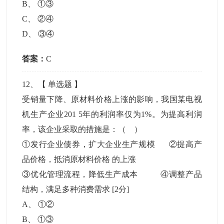
B
、
①③
C
、
②④
D
、
③④
答案：
C
12
、【
单选题
】
受销量下降、原材料价格上涨的影响，我国某电视
机生产企业201 5年的利润率仅为1%。为提高利润
率，该企业采取的措施是：（ ）
①发行企业债券，扩大企业生产规模 ②提高产
品价格，抵消原材料价格 的上涨
③优化管理流程，降低生产成本 ④调整产品
结构，满足多种消费需求
[2分]
A
、
①②
B
、
①③