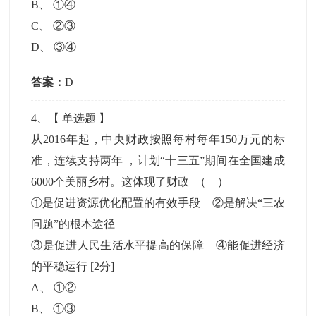
B
、
①④
C
、
②③
D
、
③④
答案：
D
4
、【
单选题
】
从2016年起，中央财政按照每村每年150万元的标
准，连续支持两年 ，计划“十三五”期间在全国建成
6000个美丽乡村。这体现了财政 （ ）
①是促进资源优化配置的有效手段 ②是解决“三农
问题”的根本途径
③是促进人民生活水平提高的保障 ④能促进经济
的平稳运行
[2分]
A
、
①②
B
、
①③