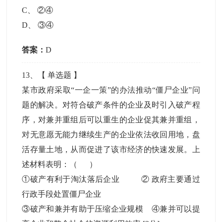
C
、
②④
D
、
③④
答案：
D
13
、【
单选题
】
某市政府采取“一企一策”的办法推动“僵尸企业”问
题的解决。对符合破产条件的企业及时引入破产程
序，对兼并重组后可以重生的企业促其兼并重组，
对无意愿无能力继续生产的企业依法收回用地，盘
活存量土地，从而促进了该市经济的快速发展。上
述材料表明：（ ）
①破产有利于淘汰落后企业 ② 政府主要通过
行政手段处置僵尸企业
③破产和兼并有助于压缩企业规模 ④兼并可以提