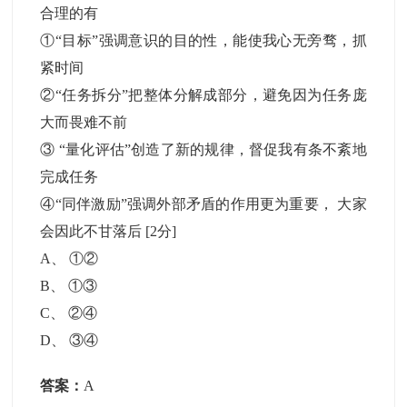
合理的有
①“目标”强调意识的目的性，能使我心无旁骛，抓
紧时间
②“任务拆分”把整体分解成部分，避免因为任务庞
大而畏难不前
③ “量化评估”创造了新的规律，督促我有条不紊地
完成任务
④“同伴激励”强调外部矛盾的作用更为重要， 大家
会因此不甘落后
[2分]
A
、
①②
B
、
①③
C
、
②④
D
、
③④
答案：
A