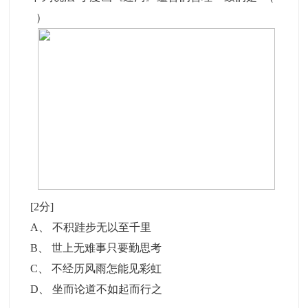
）
[2分]
A
、
不积跬步无以至千里
B
、
世上无难事只要勤思考
C
、
不经历风雨怎能见彩虹
D
、
坐而论道不如起而行之