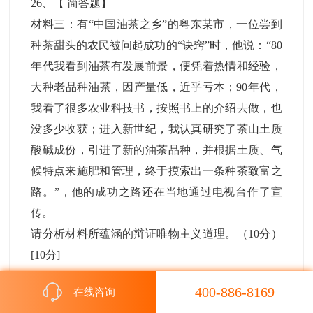
26
、【
简答题
】
材料三：有“中国油茶之乡”的粤东某市，一位尝到
种茶甜头的农民被问起成功的“诀窍”时，他说：“80
年代我看到油茶有发展前景，便凭着热情和经验，
大种老品种油茶，因产量低，近乎亏本；90年代，
我看了很多农业科技书，按照书上的介绍去做，也
没多少收获；进入新世纪，我认真研究了茶山土质
酸碱成份，引进了新的油茶品种，并根据土质、气
候特点来施肥和管理，终于摸索出一条种茶致富之
路。”，他的成功之路还在当地通过电视台作了宣
传。
请分析材料所蕴涵的辩证唯物主义道理。（10分）
[10分]
解析：
400-886-8169
在线咨询
①说明要把事情办好，必须把尊重客观规律与发挥