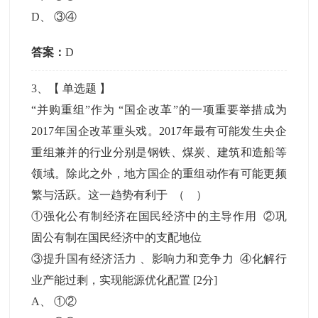
D
、
③④
答案：
D
3
、【
单选题
】
“并购重组”作为 “国企改革”的一项重要举措成为
2017年国企改革重头戏。2017年最有可能发生央企
重组兼并的行业分别是钢铁、煤炭、建筑和造船等
领域。除此之外，地方国企的重组动作有可能更频
繁与活跃。这一趋势有利于 （ ）
①强化公有制经济在国民经济中的主导作用 ②巩
固公有制在国民经济中的支配地位
③提升国有经济活力 、影响力和竞争力 ④化解行
业产能过剩，实现能源优化配置
[2分]
A
、
①②