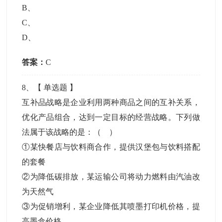
B
、
C
、
D
、
答案：
C
8
、【
单选题
】
互补品战略是企业利用两种商品之间的互补关系，
优化产品组合，达到一定目标的经营战略。下列做
法属于该战略的是：（ ）
①某快餐店与饮料商合作，提供汉堡包与饮料搭配
的套餐
②为降低碳排放，某运输公司将动力燃料由汽油改
为天然气
③为促销增利，某企业降低其喷墨打印机价格，提
高墨盒价格