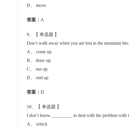
D
、
move
答案：
A
9
、【
单选题
】
Don’t walk away when you are lost in the mountain beca
A
、
come up
B
、
draw up
C
、
run up
D
、
end up
答案：
D
10
、【
单选题
】
I don’t know _________ to deal with the problem with
A
、
which