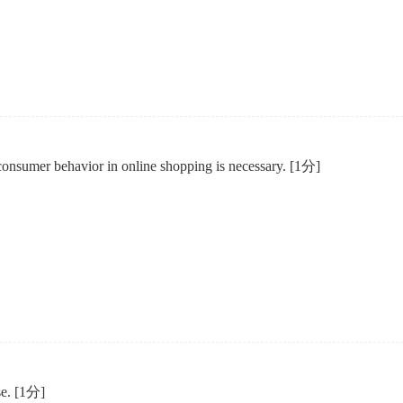
企业年会
、每日一练、打卡练习
组织企业年会闯关答题赢红包活动
consumer behavior in online shopping is necessary.
[1分]
se.
[1分]