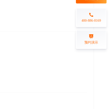
每日一练
金融行业
打卡学习
专业技能培训解决方案
400-886-8169
练习测评
预约演示
在线答题系统