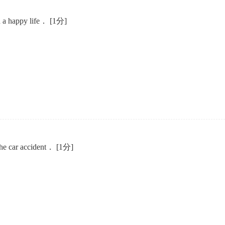
 a happy life．
[1分]
the car accident．
[1分]