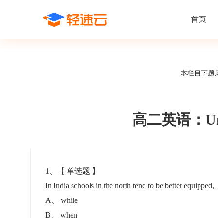
首页
场景解决方案
在线考试
支持
线上培训
本栏目下题
课程商城
题
精选优课助力学习
千道
新闻动态
线下考试
新员工培
快
在线考试系统
在线培训系
了解轻速云培训考试系统新闻资讯和
期中/期末考试、集中培训考试
搭建新员
快
公司动态
高二英语：Unit
智能防作弊
学习地图
帮助中心
招聘考试
岗位培训
考
全面了解轻速云的使用方法和技巧
在线笔试、大型校招、社招
岗位学习
下
智能监考中心
知识付费
1
、【
单选题
】
In India schools in the north tend to be better equipped,
阅卷中心
互动社区
认证考试
知识店铺
A
、
while
岗位认证、职业资格认证、技能考核认证
搭建专属
B
、
when