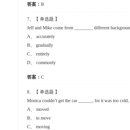
答案：
B
7
、【
单选题
】
Jeff and Mike come from ________ different backgrounds
A
、
accurately
B
、
gradually
C
、
entirely
D
、
commonly
答案：
C
8
、【
单选题
】
Monica couldn’t get the car ______, for it was too cold,
A
、
moved
B
、
to move
C
、
moving