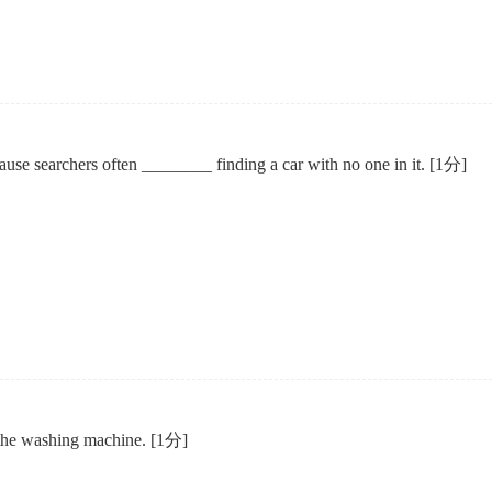
use searchers often ________ finding a car with no one in it.
[1分]
 the washing machine.
[1分]