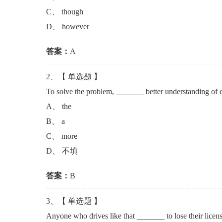
准考证管理
C
、
though
考试测验
刷题练习
D
、
however
电子证书
学生测验、员工考核、培训考试
题库刷题
答案：
A
题库系统
2
、【
单选题
】
To solve the problem, _______ better understanding of 
统计分析
A
、
the
B
、
a
C
、
more
D
、
不填
答案：
B
3
、【
单选题
】
Anyone who drives like that _______ to lose their licen