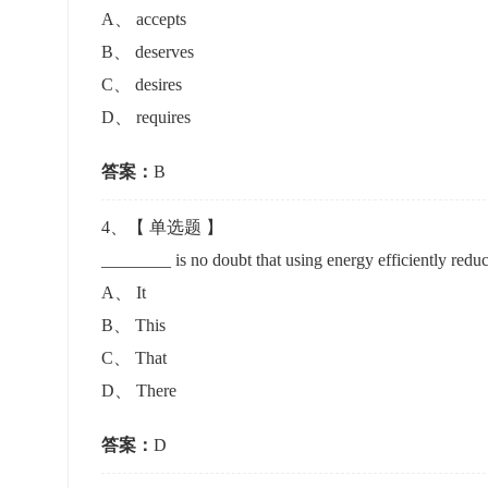
A
、
accepts
B
、
deserves
C
、
desires
D
、
requires
答案：
B
4
、【
单选题
】
________ is no doubt that using energy efficiently redu
A
、
It
B
、
This
C
、
That
D
、
There
答案：
D