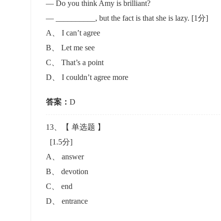
— Do you think Amy is brilliant?
— __________, but the fact is that she is lazy.
[1分]
A
、
I can’t agree
B
、
Let me see
C
、
That’s a point
D
、
I couldn’t agree more
答案：
D
13
、【
单选题
】
[1.5分]
A
、
answer
B
、
devotion
C
、
end
D
、
entrance