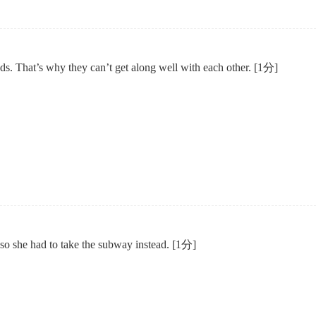
. That’s why they can’t get along well with each other.
[1分]
 so she had to take the subway instead.
[1分]