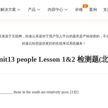
解决方案
产品
内容中心
价格
案例
支
线下培训
更多
库来源于互联网，轻速云承诺对于用户导入平台的题库是严格保密的，不
库中心
好题供您挑选
轻速云给您提供更好的
在线考试系统
服务！
训
速入门
知识竞赛
常见问题
统
线下培训班
工入职培训体系
速掌握轻速云组织培训考试的流程
党建活动、安全生产活动、协会竟赛
一些用户常见的使用问题
13 people Lesson 1&2 检测
报名管理系统
试客户端下载
期末考试
关于我们
地图、人才培养
载严肃考试专用客户端
在线考试考核提高考试管理效率
轻速云科技简介、核心价值
签到系统
历程
 _______ those in the south are relatively poor.
[1分]
问卷系统
网课教育
知识店铺、实现知识变现
直播打卡学习等功能让网课教育更灵活