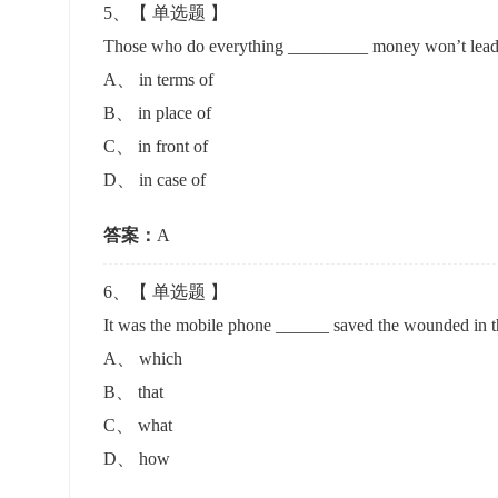
5
、【
单选题
】
Those who do everything _________ money won’t lead
A
、
in terms of
B
、
in place of
C
、
in front of
D
、
in case of
答案：
A
6
、【
单选题
】
It was the mobile phone ______ saved the wounded in 
A
、
which
B
、
that
C
、
what
D
、
how