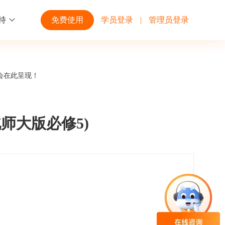
持
免费使用
学员登录
|
管理员登录
功能
行业解决方案
第三方平台
会在此呈现！
学校高校
开放平台
趣味化PK答题
企业微信
大规模在线考试解决方案
开放平台接口API调用文档说明
题(北师大版必修5)
互动答题
钉钉
制造行业
观和发展
员工培训体系解决方案
积分商城
飞书
个性化设置
零售行业
岗位人才培养解决方案