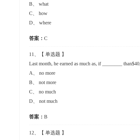
B
、
what
C
、
how
D
、
where
答案：
C
11
、【
单选题
】
Last month, he earned as much as, if ________ than$40
A
、
no more
B
、
not more
C
、
no much
D
、
not much
答案：
B
12
、【
单选题
】