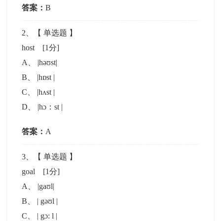
答案：
B
2
、【
单选题
】
host
[1分]
A
、
|həʊst|
B
、
|hɒst |
C
、
|hʌst |
D
、
|hɔ：st |
答案：
A
3
、【
单选题
】
goal
[1分]
A
、
|gaʊl|
B
、
| gəʊl |
C
、
| gɔ: l |