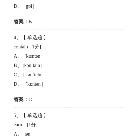
D
、
| gɒl |
答案：
B
4
、【
单选题
】
contain
[1分]
A
、
|ˈkæntən|
B
、
|kənˈtain |
C
、
| kənˈtein |
D
、
| ˈkɒntən |
答案：
C
5
、【
单选题
】
earn
[1分]
A
、
|ɪən|