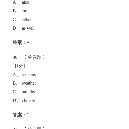
A
、
also
B
、
too
C
、
either
D
、
as well
答案：
A
30
、【
单选题
】
[1分]
A
、
seasons
B
、
weather
C
、
months
D
、
climate
答案：
C