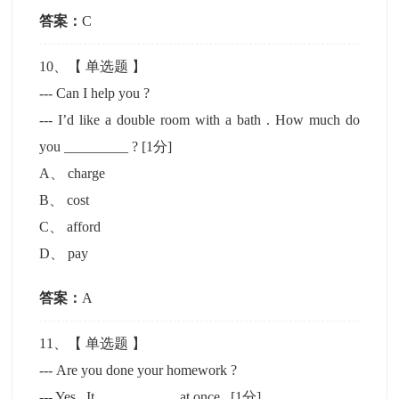
答案：
C
10
、【
单选题
】
--- Can I help you ?
--- I’d like a double room with a bath . How much do
you _________ ?
[1分]
A
、
charge
B
、
cost
C
、
afford
D
、
pay
答案：
A
11
、【
单选题
】
--- Are you done your homework ?
--- Yes , It ___________ at once .
[1分]