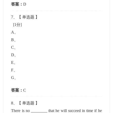
答案：
D
7
、【
单选题
】
[1分]
A
、
B
、
C
、
D
、
E
、
F
、
G
、
答案：
C
8
、【
单选题
】
There is no ________ that he will succeed in time if he