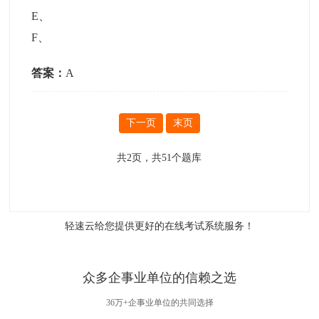
E
、
F
、
答案：
A
下一页
末页
共
2
页，共
51
个题库
轻速云给您提供更好的
在线考试系统
服务！
众多企事业单位的信赖之选
36万+企事业单位的共同选择