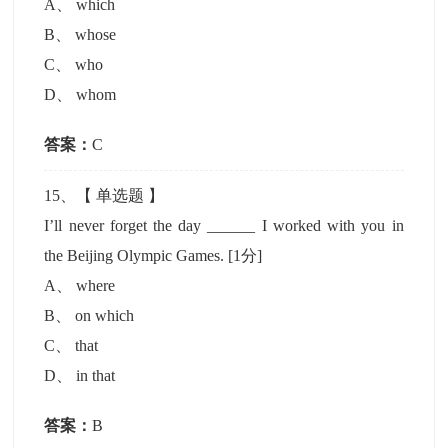
A
、
which
B
、
whose
C
、
who
D
、
whom
答案：
C
15
、【
单选题
】
I’ll never forget the day ______ I worked with you in
the Beijing Olympic Games.
[1分]
A
、
where
B
、
on which
C
、
that
D
、
in that
答案：
B