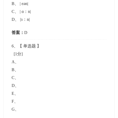
B
、
| eən|
C
、
| ɑ：n|
D
、
|ɜ：n|
答案：
D
6
、【
单选题
】
[1分]
A
、
B
、
C
、
D
、
E
、
F
、
G
、