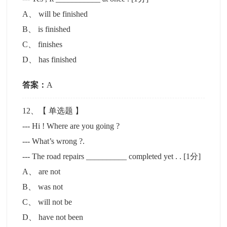
A
、
will be finished
B
、
is finished
C
、
finishes
D
、
has finished
答案：
A
12
、【
单选题
】
--- Hi ! Where are you going ?
--- What’s wrong ?.
--- The road repairs __________ completed yet . .
[1分]
A
、
are not
B
、
was not
C
、
will not be
D
、
have not been