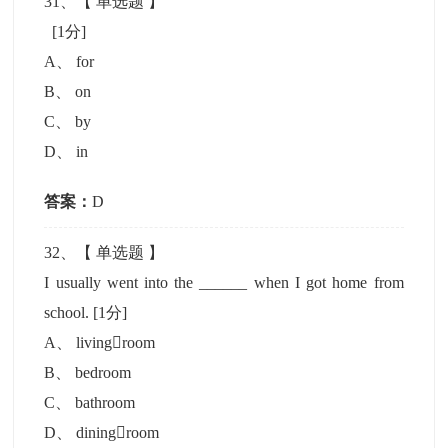
31
、【
单选题
】
[1分]
A
、
for
B
、
on
C
、
by
D
、
in
答案：
D
32
、【
单选题
】
I usually went into the ______ when I got home from
school.
[1分]
A
、
livingroom
B
、
bedroom
C
、
bathroom
D
、
diningroom