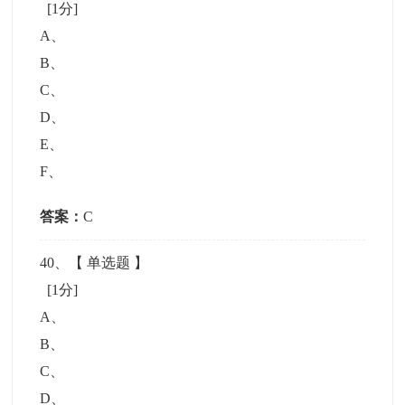
[1分]
A
、
B
、
C
、
D
、
E
、
F
、
答案：
C
40
、【
单选题
】
[1分]
A
、
B
、
C
、
D
、