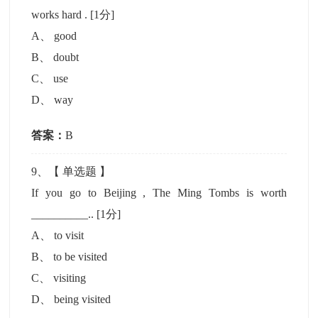
works hard .
[1分]
A
、
good
B
、
doubt
C
、
use
D
、
way
答案：
B
9
、【
单选题
】
If you go to Beijing , The Ming Tombs is worth
__________..
[1分]
A
、
to visit
B
、
to be visited
C
、
visiting
D
、
being visited