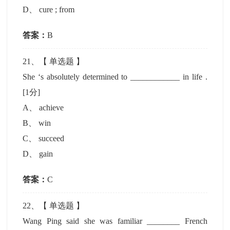
D
、
cure ; from
答案：
B
21
、【
单选题
】
She ‘s absolutely determined to ____________ in life .
[1分]
A
、
achieve
B
、
win
C
、
succeed
D
、
gain
答案：
C
22
、【
单选题
】
Wang Ping said she was familiar ________ French