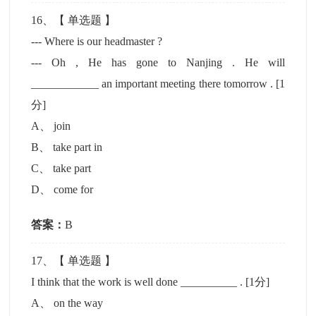
16
、【
单选题
】
--- Where is our headmaster ?
--- Oh , He has gone to Nanjing . He will
____________ an important meeting there tomorrow .
[1
分]
A
、
join
B
、
take part in
C
、
take part
D
、
come for
答案：
B
17
、【
单选题
】
I think that the work is well done __________ .
[1分]
A
、
on the way