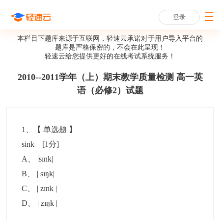
登录
本栏目下题库来源于互联网，轻速云承诺对于用户导入平台的
题库是严格保密的，不会在此呈现！
轻速云给您提供更好的
在线考试系统
服务！
2010--2011学年（上）期末教学质量检测 高一英
语（必修2）试题
1
、【
单选题
】
sink
[1分]
A
、
|sɪnk|
B
、
| sɪŋk|
C
、
| zɪnk |
D
、
| zɪŋk |