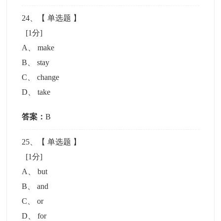
24
、【
单选题
】
[1分]
A
、
make
B
、
stay
C
、
change
D
、
take
答案：
B
25
、【
单选题
】
[1分]
A
、
but
B
、
and
C
、
or
D
、
for