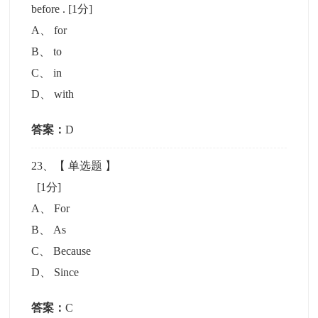
before .
[1分]
A
、
for
B
、
to
C
、
in
D
、
with
答案：
D
23
、【
单选题
】
[1分]
A
、
For
B
、
As
C
、
Because
D
、
Since
答案：
C