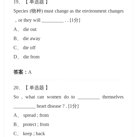
19
、【
单选题
】
Species (物种) must change as the environment changes
，or they will _________ . .
[1分]
A
、
die out
B
、
die away
C
、
die off
D
、
die from
答案：
A
20
、【
单选题
】
So , what can women do to _________ themselves
_________ heart disease ? .
[1分]
A
、
spread ; from
B
、
protect ; from
C
、
keep ; back