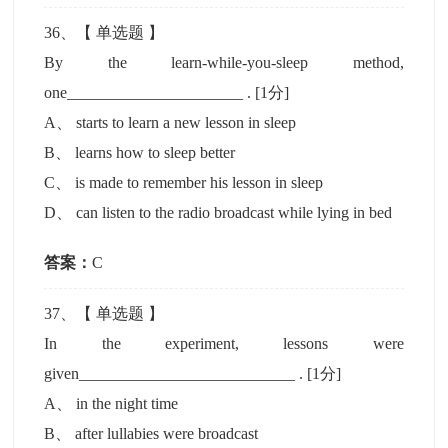
36
、【
单选题
】
By the learn-while-you-sleep method,
one______________________ .
[1分]
A
、
starts to learn a new lesson in sleep
B
、
learns how to sleep better
C
、
is made to remember his lesson in sleep
D
、
can listen to the radio broadcast while lying in bed
答案：
C
37
、【
单选题
】
In the experiment, lessons were
given___________________________ .
[1分]
A
、
in the night time
B
、
after lullabies were broadcast