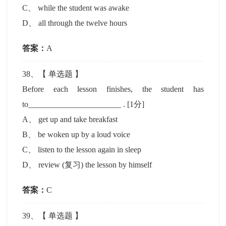
C
、
while the student was awake
D
、
all through the twelve hours
答案：
A
38
、【
单选题
】
Before each lesson finishes, the student has
to_______________________ .
[1分]
A
、
get up and take breakfast
B
、
be woken up by a loud voice
C
、
listen to the lesson again in sleep
D
、
review (复习) the lesson by himself
答案：
C
39
、【
单选题
】