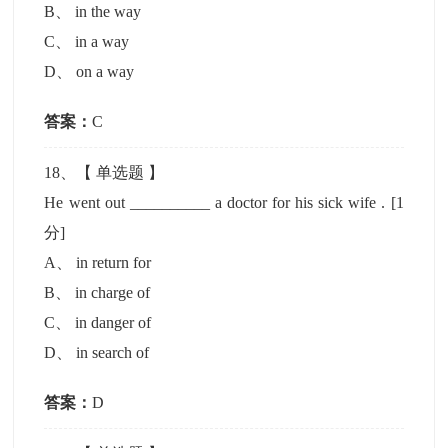
B
、
in the way
C
、
in a way
D
、
on a way
答案：
C
18
、【
单选题
】
He went out __________ a doctor for his sick wife .
[1
分]
A
、
in return for
B
、
in charge of
C
、
in danger of
D
、
in search of
答案：
D