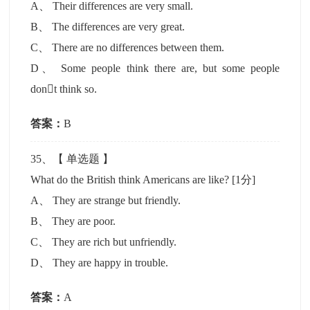
A
、
Their differences are very small.
B
、
The differences are very great.
C
、
There are no differences between them.
D
、
Some people think there are, but some people
dont think so.
答案：
B
35
、【
单选题
】
What do the British think Americans are like?
[1分]
A
、
They are strange but friendly.
B
、
They are poor.
C
、
They are rich but unfriendly.
D
、
They are happy in trouble.
答案：
A