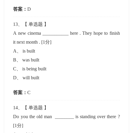
答案：
D
13
、【
单选题
】
A new cinema ___________ here . They hope to finish
it next month .
[1分]
A
、
is built
B
、
was built
C
、
is being built
D
、
will built
答案：
C
14
、【
单选题
】
Do you the old man ________ is standing over there ?
[1分]