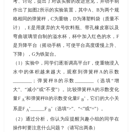
考、讨论，提出了对该实验的改进意见，并动手制
作出了如图2所示的实验装置，其中A、B为两个规
格相同的弹簧秤，C为重物，D为薄塑料袋（质量不
计），E是用废弃的大号饮料瓶、带孔橡皮塞以及
弯曲玻璃管自制的溢水杯，杯中加入红色的水，F
是升降平台（摇动手柄，可使平台高度缓慢上升、
下降），G为铁架台。
（1）实验中，同学们逐渐调高平台F，使重物浸入
水中的体积越来越大，观察到弹簧秤A的示数
________；弹簧秤B的示数________（选填“增
大”、“减小”或“不变”）。比较弹簧秤A的示数变化
量F
’和弹簧秤B的示数变化量F
’，它们的大小关
A
B
系是F
’______F
’（选填“>”、“<”或“=”）。
A
B
（2）通过分析，你认为应提醒兴趣小组的同学在
操作时要注意什么问题？（请写出两条）