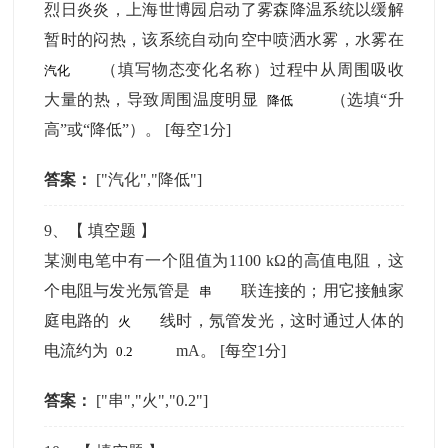
烈日炎炎，上海世博园启动了雾森降温系统以缓解
暂时的闷热，该系统自动向空中喷洒水雾，水雾在
（填写物态变化名称）过程中从周围吸收
大量的热，导致周围温度明显
（选填“升
高”或“降低”）。
[每空1分]
答案：
["汽化","降低"]
9
、【
填空题
】
某测电笔中有一个阻值为1100 kΩ的高值电阻，这
个电阻与发光氖管是
联连接的；用它接触家
庭电路的
线时，氖管发光，这时通过人体的
电流约为
mA。
[每空1分]
答案：
["串","火","0.2"]