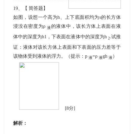
19
、【
简答题
】
如图，设想一个高为h、上下底面积均为s的长方体
浸没在密度为ρ
的液体中，该长方体上表面在液
液
体中的深度为h1，下表面在液体中的深度为h
.试推
2
证：液体对该长方体上表面和下表面的压力差等于
该物体受到液体的浮力。（提示：p
=ρ
gh
）
液
液
液
[8分]
解析：