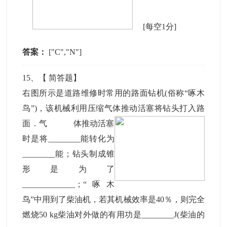
[每空1分]
答案：
["C","N"]
15
、【
简答题
】
右图所示是道路维修时常用的路面钻机(俗称“啄木
鸟”)，该机械利用压缩气体推动活塞将钻头打入路
面．气
体推动活塞
时是将________能转化为
________能；钻头制成锥
形是为了
_____________；“啄木
鸟”中用到了柴油机，若其机械效率是40％，则完全
燃烧50 kg柴油对外做的有用功是________J(柴油的