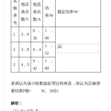
实
电压
电流
验
功
表示
表示
额定功率/W
序
率/W
数/V
数/A
号
0．
1．
1
3．0
36
08
1．
2
3．8
0．4
52
0．
1．
3
4．5
42
89
老师认为该小组数据处理过程有误，你认为正确测
量结果P额= W。
[8分]
解析：
（1）0～15V R