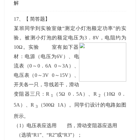
解
17
、【
简答题
】
某班同学到实验室做“测定小灯泡额定功率”的实
验。被测小灯泡的额定电压为3．8V，电阻约为
10Ω。实验
室有如下器
材：电源（电压为6V）、电
流表（0～0．6A 0～3A）、
电压表（0～3V 0～15V）、
开关各一只，导线若干，滑动
变阻器三只：R
（5Ω 0．5A）、R
（10Ω 0．
1
2
5A）、R
（500Ω 1A）。同学们设计的电路如图
3
所示。
（1）电压表应选用 挡，滑动变阻器应选用
（选填“R1”、“R2”或“R3”）；