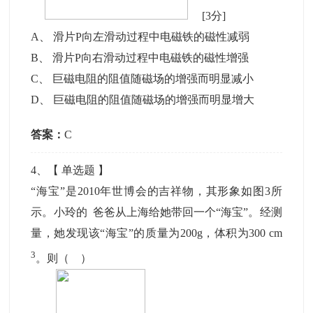
[3分]
A
、
滑片P向左滑动过程中电磁铁的磁性减弱
B
、
滑片P向右滑动过程中电磁铁的磁性增强
C
、
巨磁电阻的阻值随磁场的增强而明显减小
D
、
巨磁电阻的阻值随磁场的增强而明显增大
答案：
C
4
、【
单选题
】
“海宝”是2010年世博会的吉祥物，其形象如图3所
示。小玲的 爸爸从上海给她带回一个“海宝”。经测
量，她发现该“海宝”的质量为200g，体积为300 cm
3
。则（ ）