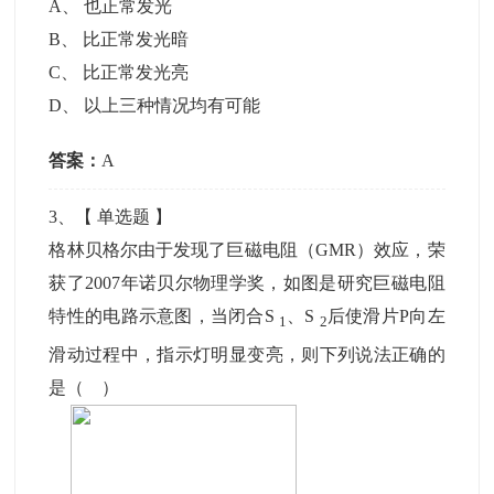
A
、
也正常发光
B
、
比正常发光暗
C
、
比正常发光亮
D
、
以上三种情况均有可能
答案：
A
3
、【
单选题
】
格林贝格尔由于发现了巨磁电阻（GMR）效应，荣
获了2007年诺贝尔物理学奖，如图是研究巨磁电阻
特性的电路示意图，当闭合S
、S
后使滑片P向左
1
2
滑动过程中，指示灯明显变亮，则下列说法正确的
是（ ）