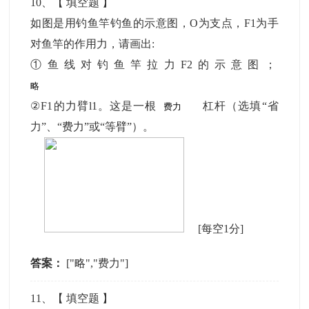
10
、【
填空题
】
如图是用钓鱼竿钓鱼的示意图，O为支点，F1为手
对鱼竿的作用力，请画出:
①鱼线对钓鱼竿拉力F2的示意图；
②F1的力臂l1。这是一根
杠杆（选填“省
力”、“费力”或“等臂”）。
[每空1分]
答案：
["略","费力"]
11
、【
填空题
】