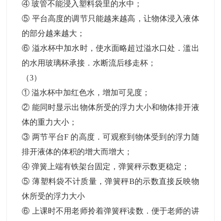
④ 玻管不能浸入塑料袋里的水中；
⑤ 平台高度的调节只能越来越高，让物体浸入液体
的部分越来越大；
⑥ 溢水杯中加水时，使水面略超过溢水口处．滥出
的水用玻璃杯承接．水断流后移走杯；
（3）
① 溢水杯中加红色水，增加可见度；
② 能同时显示出物体所受的浮力大小和物体排开液
体的重力大小；
③ 两节平台F 的高度．可观察到物体受到的浮力随
排开液体的体积的增大而增大；
④ 弹簧上端有铁架台固定，弹簧秤示数更稳定；
⑤ 薄塑料袋不计质量，弹簧秤B的示数直接反映物
休所受的浮力大小
⑥ 上课时不用老师拎着弹簧秤读数．便于老师的讲