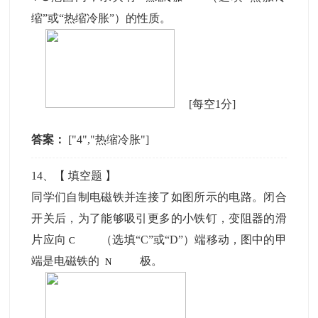
缩”或“热缩冷胀”）的性质。
[每空1分]
答案：
["4","热缩冷胀"]
14
、【
填空题
】
同学们自制电磁铁并连接了如图所示的电路。闭合
开关后，为了能够吸引更多的小铁钉，变阻器的滑
片应向
（选填“C”或“D”）端移动，图中的甲
端是电磁铁的
极。