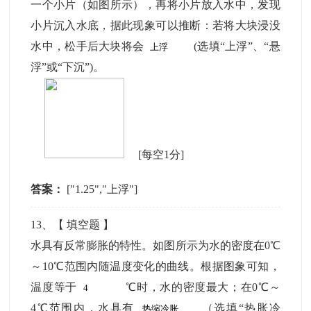
一个小片（如图所示），再将小片放入水中，发现
小片沉入水底，据此现象可以推断：若将大块浸没
水中，松手后大块将会
(选填“上浮”、“悬
浮”或“下沉”)。
[每空1分]
答案：
["1.25","上浮"]
13
、【
填空题
】
水具有反常膨胀的特性。如图所示为水的密度在0℃
～10℃范围内随温度变化的曲线。根据图象可知，
温度等于
℃时，水的密度最大；在0℃～
4℃范围内，水具有
（选填“热胀冷