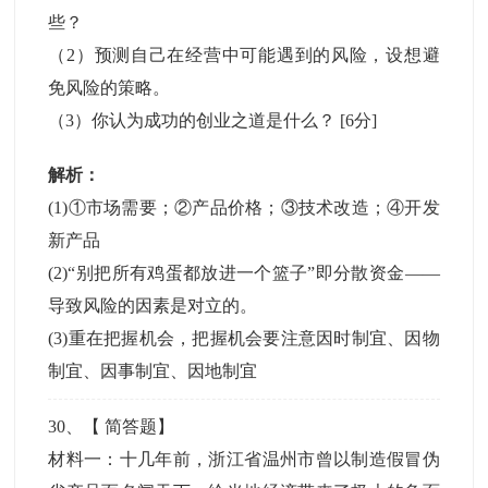
些？
（2）预测自己在经营中可能遇到的风险，设想避
免风险的策略。
（3）你认为成功的创业之道是什么？
[6分]
解析：
(1)①市场需要；②产品价格；③技术改造；④开发
新产品
(2)“别把所有鸡蛋都放进一个篮子”即分散资金——
导致风险的因素是对立的。
(3)重在把握机会，把握机会要注意因时制宜、因物
制宜、因事制宜、因地制宜
30
、【
简答题
】
材料一：十几年前，浙江省温州市曾以制造假冒伪