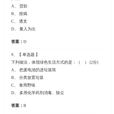
A
、
贷款
B
、
按揭
C
、
透支
D
、
量入为出
答案：
D
9
、【
单选题
】
下列做法，体现绿色生活方式的是：（ ）
[2分]
A
、
把废电池扔进垃圾筒
B
、
分类放置垃圾
C
、
食用野味
D
、
多用化学药剂消毒、除尘
答案：
B