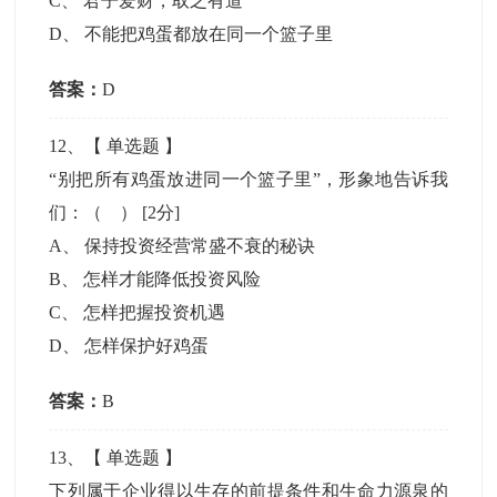
C
、
君子爱财，取之有道
D
、
不能把鸡蛋都放在同一个篮子里
答案：
D
12
、【
单选题
】
“别把所有鸡蛋放进同一个篮子里”，形象地告诉我
们：（ ）
[2分]
A
、
保持投资经营常盛不衰的秘诀
B
、
怎样才能降低投资风险
C
、
怎样把握投资机遇
D
、
怎样保护好鸡蛋
答案：
B
13
、【
单选题
】
下列属于企业得以生存的前提条件和生命力源泉的