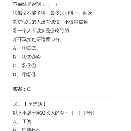
不幸结局说明：（ ）
①假话不能多讲，最多只能讲一、两次
②讲假话的人没有诚信，不值得信赖
③一个人不诚实是会吃亏的
④开玩笑也要适度
[2分]
A
、
①②③
B
、
①②③④
C
、
②③④
D
、
①③④
答案：
C
18
、【
单选题
】
以下不属于家庭收入的有：（ ）
[2分]
A
、
工资
B
、
国债收益