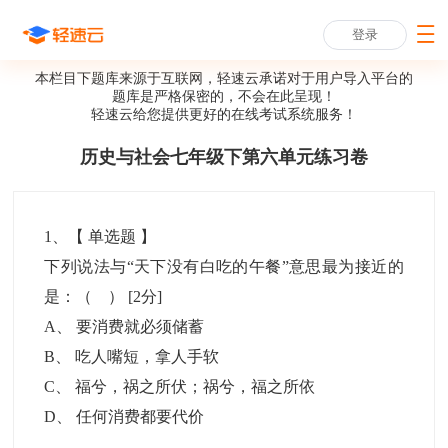
登录
本栏目下题库来源于互联网，轻速云承诺对于用户导入平台的
题库是严格保密的，不会在此呈现！
轻速云给您提供更好的
在线考试系统
服务！
历史与社会七年级下第六单元练习卷
1
、【
单选题
】
下列说法与“天下没有白吃的午餐”意思最为接近的
是：（ ）
[2分]
A
、
要消费就必须储蓄
B
、
吃人嘴短，拿人手软
C
、
福兮，祸之所伏；祸兮，福之所依
D
、
任何消费都要代价