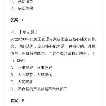
C
、
存款储蓄
D
、
依法纳税
答案：
D
22
、【
单选题
】
20世纪90年代美国管理专家提出企业核心能力的概
念。他们认为，企业核心能力是一种稀少的、难模
仿的、有价值的能力。与这个概念最接近的是：（
）
[2分]
A
、
不求最好，只求更好
B
、
人无我有，人有我优
C
、
人优我廉
D
、
不合格的产品就是不合格员工
答案：
B