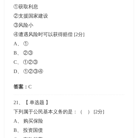
①获取利息
②支援国家建设
③风险小
④遭遇风险时可以获得赔偿
[2分]
A
、
①
B
、
②③
C
、
①②③
D
、
①②③④
答案：
C
21
、【
单选题
】
下列属于公民基本义务的是：（ ）
[2分]
A
、
购买保险
B
、
投资国债