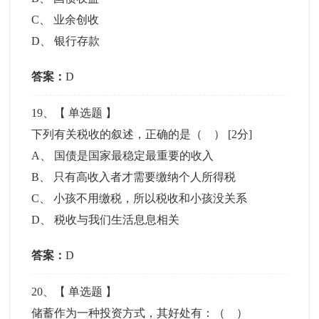
C
、
业余创收
D
、
银行存款
答案：
D
19
、【
单选题
】
下列有关税收的叙述，正确的是（ ）
[2分]
A
、
国债是国家最稳定最重要的收入
B
、
只有高收入者才需要缴纳个人所得税
C
、
小孩不用缴税，所以税收和小孩没关系
D
、
税收与我们生活息息相关
答案：
D
20
、【
单选题
】
储蓄作为一种投资方式，其好处有：（ ）