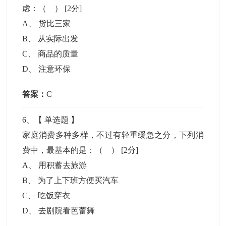
虑：（ ）
[2分]
A
、
货比三家
B
、
从实际出发
C
、
商品的质量
D
、
注意环保
答案：
C
6
、【
单选题
】
家庭消费多种多样，不过有轻重缓急之分，下列消
费中，最基本的是：（ ）
[2分]
A
、
用积蓄去旅游
B
、
为了上下班方便买汽车
C
、
吃饭穿衣
D
、
去剧院看芭蕾舞