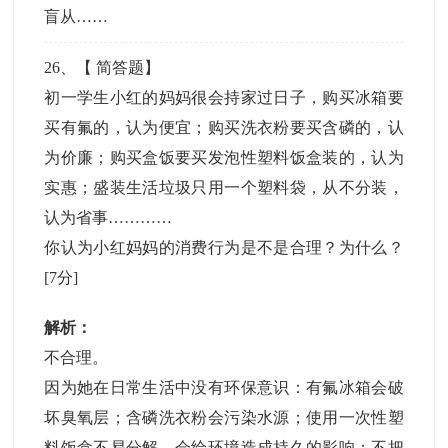
盲从……
26
、【
简答题
】
初一学生小红的妈妈很会持家过日子，购买冰箱要
买有氟的，认为便宜；购买洗衣粉要买含磷的，认
为价廉；购买盒饭要买发泡性塑料饭盒装的，认为
实惠；盛装生活垃圾只用一个塑料袋，从不分装，
认为省事…………
你认为小红妈妈的消费行为是不是合理？为什么？
[7分]
解析：
不合理。
因为她在日常生活中没有环保意识：有氟冰箱会破
坏臭氧层；含磷洗衣粉会污染水源；使用一次性塑
料饭盒不易分解，会给环境造成持久的影响；不把