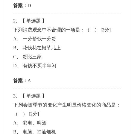
答案：
D
2
、【
单选题
】
下列消费观念中不合理的一项是：（ ）
[2分]
A
、
一分价钱一分货
B
、
花钱花在裉节儿上
C
、
货比三家
D
、
有钱不买半年闲
答案：
A
3
、【
单选题
】
下列会随季节的变化产生明显价格变化的商品是：
（ ）
[2分]
A
、
彩电、啤酒
B
、
电脑、抽油烟机