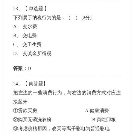
23
、【
单选题
】
下列属于纳税行为的是：（ ）
[2分]
A
、
交水费
B
、
交电费
C
、
交卫生费
D
、
交奖金所得税
答案：
D
24
、【
简答题
】
把左边的一些消费行为，与右边的消费方式对应连
接起来
①贷款买房 A.健康消费
②购买无磷洗衣粉 B.寅吃卯粮
③考虑价格原因，改买等离子彩电为普通彩电