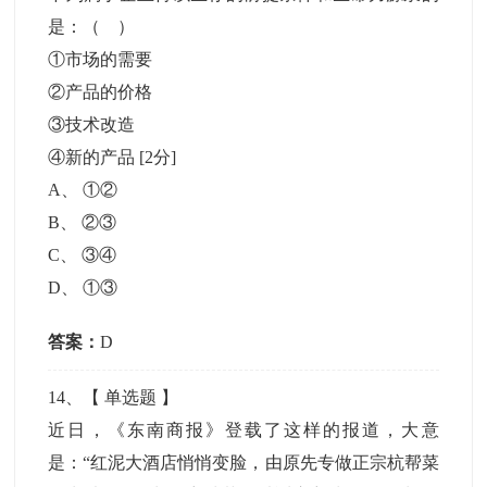
是：（ ）
①市场的需要
②产品的价格
③技术改造
④新的产品
[2分]
A
、
①②
B
、
②③
C
、
③④
D
、
①③
答案：
D
14
、【
单选题
】
近日，《东南商报》登载了这样的报道，大意
是：“红泥大酒店悄悄变脸，由原先专做正宗杭帮菜