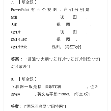
7
、【
填空题
】
PowerPoint有五个视图，它们分别是：
视图、
视图 、
视图、
视图、
视图。
[每空3分]
答案：
["普通","大纲","幻灯片","幻灯片浏览","幻
灯片放映"]
8
、【
填空题
】
互联网一般是指
，也叫
，英文名字是Intetnet。
[每空3分]
答案：
["国际互联网","因特网"]