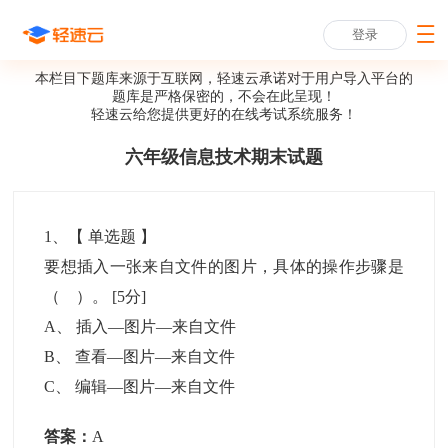
登录
本栏目下题库来源于互联网，轻速云承诺对于用户导入平台的
题库是严格保密的，不会在此呈现！
轻速云给您提供更好的
在线考试系统
服务！
六年级信息技术期末试题
1
、【
单选题
】
要想插入一张来自文件的图片，具体的操作步骤是
（ ）。
[5分]
A
、
插入—图片—来自文件
B
、
查看—图片—来自文件
C
、
编辑—图片—来自文件
答案：
A