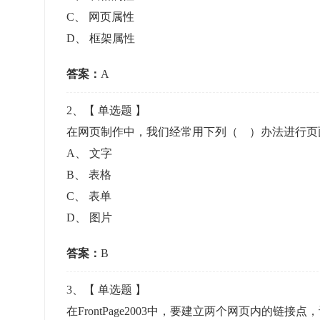
准考证管理
C
、
网页属性
考试测验
刷题练习
D
、
框架属性
电子证书
学生测验、员工考核、培训考试
题库刷题
答案：
A
题库系统
2
、【
单选题
】
在网页制作中，我们经常用下列（ ）办法进行
统计分析
A
、
文字
B
、
表格
C
、
表单
D
、
图片
答案：
B
3
、【
单选题
】
在FrontPage2003中，要建立两个网页内