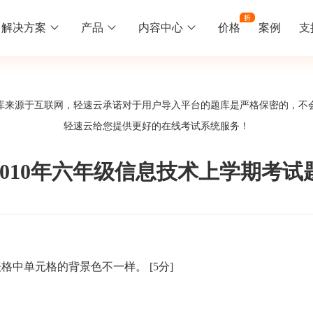
解决方案
产品
内容中心
价格
案例
支
线下培训
更多
库来源于互联网，轻速云承诺对于用户导入平台的题库是严格保密的，不
库中心
好题供您挑选
轻速云给您提供更好的
在线考试系统
服务！
训
速入门
知识竞赛
常见问题
统
线下培训班
工入职培训体系
速掌握轻速云组织培训考试的流程
党建活动、安全生产活动、协会竟赛
一些用户常见的使用问题
2010年六年级信息技术上学期考试
报名管理系统
试客户端下载
期末考试
关于我们
地图、人才培养
载严肃考试专用客户端
在线考试考核提高考试管理效率
轻速云科技简介、核心价值
签到系统
历程
属性使表格中单元格的背景色不一样。
[5分]
问卷系统
网课教育
知识店铺、实现知识变现
直播打卡学习等功能让网课教育更灵活