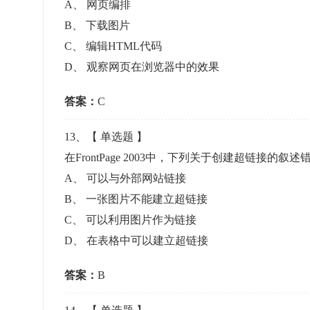
A
、
网页编排
B
、
下载图片
C
、
编辑HTML代码
D
、
观察网页在浏览器中的效果
答案：
C
13
、【
单选题
】
在FrontPage 2003中，下列关于创建超链接的
A
、
可以与外部网站链接
B
、
一张图片不能建立超链接
C
、
可以利用图片作为链接
D
、
在表格中可以建立超链接
答案：
B