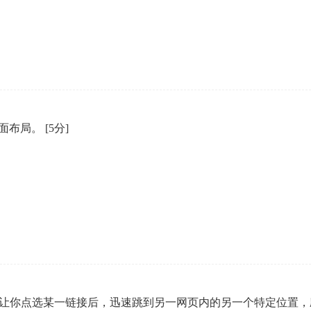
企业年会
、每日一练、打卡练习
组织企业年会闯关答题赢红包活动
页面布局。
[5分]
的链接点，让你点选某一链接后，迅速跳到另一网页内的另一个特定位