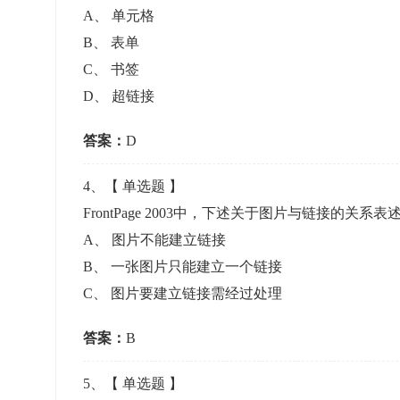
A
、
单元格
B
、
表单
C
、
书签
D
、
超链接
答案：
D
4
、【
单选题
】
FrontPage 2003中，下述关于图片与链接的关系
A
、
图片不能建立链接
B
、
一张图片只能建立一个链接
C
、
图片要建立链接需经过处理
答案：
B
5
、【
单选题
】