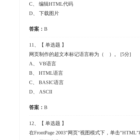
C
、
编辑HTML代码
D
、
下载图片
答案：
B
11
、【
单选题
】
网页制作的超文本标记语言称为（ ）。
[5分]
A
、
VB语言
B
、
HTML语言
C
、
BASIC语言
D
、
ASCII
答案：
B
12
、【
单选题
】
在FrontPage 2003"网页"视图模式下，单击"