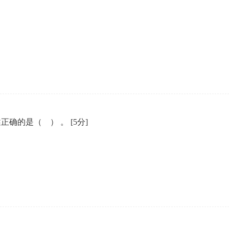
表述正确的是（ ） 。
[5分]