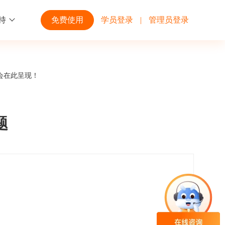
持
免费使用
学员登录
|
管理员登录
功能
行业解决方案
第三方平台
会在此呈现！
学校高校
开放平台
趣味化PK答题
企业微信
大规模在线考试解决方案
开放平台接口API调用文档说明
题
互动答题
钉钉
制造行业
观和发展
员工培训体系解决方案
积分商城
飞书
个性化设置
零售行业
岗位人才培养解决方案