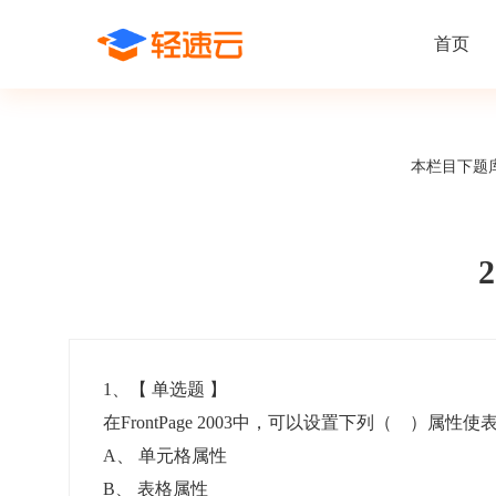
首页
场景解决方案
在线考试
支持
线上培训
本栏目下题
课程商城
题
精选优课助力学习
千道
新闻动态
线下考试
新员工培
快
在线考试系统
在线培训系
了解轻速云培训考试系统新闻资讯和
期中/期末考试、集中培训考试
搭建新员
快
公司动态
智能防作弊
学习地图
帮助中心
招聘考试
岗位培训
考
全面了解轻速云的使用方法和技巧
在线笔试、大型校招、社招
岗位学习
下
智能监考中心
知识付费
1
、【
单选题
】
在FrontPage 2003中，可以设置下列（ ）
阅卷中心
互动社区
认证考试
知识店铺
A
、
单元格属性
岗位认证、职业资格认证、技能考核认证
搭建专属
B
、
表格属性