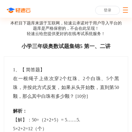
登录
本栏目下题库来源于互联网，轻速云承诺对于用户导入平台的
题库是严格保密的，不会在此呈现！
轻速云给您提供更好的
在线考试系统
服务！
小学三年级奥数试题集锦5 第一、二讲
1
、【
简答题
】
在一根绳子上依次穿2个红珠、2个白珠、5个黑
珠，并按此方式反复，如果从头开始数，直到第50
颗，那么其中白珠有多少颗？
[10分]
解析：
【解】：50÷（2+2+5）= 5……5.
5×2+2=12（个）