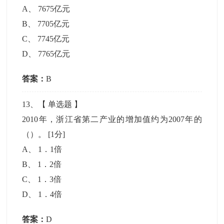
A
、
7675亿元
B
、
7705亿元
C
、
7745亿元
D
、
7765亿元
答案：
B
13
、【
单选题
】
2010年，浙江省第二产业的增加值约为2007年的
（）。
[1分]
A
、
1．1倍
B
、
1．2倍
C
、
1．3倍
D
、
1．4倍
答案：
D