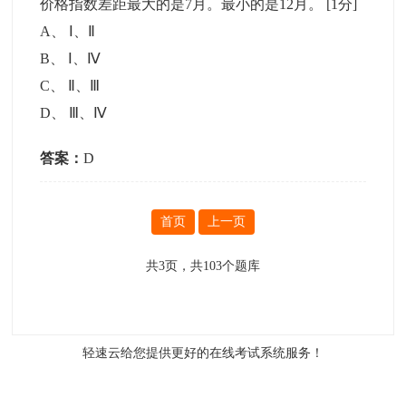
价格指数差距最大的是7月。最小的是12月。
[1分]
A
、
Ⅰ、Ⅱ
B
、
Ⅰ、Ⅳ
C
、
Ⅱ、Ⅲ
D
、
Ⅲ、Ⅳ
答案：
D
首页
上一页
共
3
页，共
103
个题库
轻速云给您提供更好的
在线考试系统
服务！