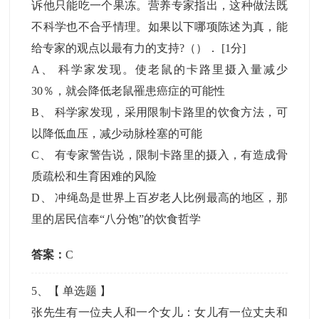
诉他只能吃一个果冻。营养专家指出，这种做法既
不科学也不合乎情理。如果以下哪项陈述为真，能
给专家的观点以最有力的支持?（）．
[1分]
A
、
科学家发现。使老鼠的卡路里摄入量减少
30％，就会降低老鼠罹患癌症的可能性
B
、
科学家发现，采用限制卡路里的饮食方法，可
以降低血压，减少动脉栓塞的可能
C
、
有专家警告说，限制卡路里的摄入，有造成骨
质疏松和生育困难的风险
D
、
冲绳岛是世界上百岁老人比例最高的地区，那
里的居民信奉“八分饱”的饮食哲学
答案：
C
5
、【
单选题
】
张先生有一位夫人和一个女儿：女儿有一位丈夫和