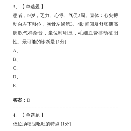
3
、【
单选题
】
患者，l9岁，乏力、心悸、气促2周。查体：心尖搏
动向左下移位，胸骨左缘第3、4肋间闻及舒张期高
调叹气样杂音，坐位时明显，毛细血管搏动征阳
性。最可能的诊断是
[1分]
A
、
B
、
C
、
D
、
E
、
答案：
D
4
、【
单选题
】
低位肠梗阻呕吐的特点
[1分]