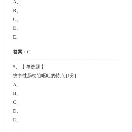
A
、
B
、
C
、
D
、
E
、
答案：
C
5
、【
单选题
】
绞窄性肠梗阻呕吐的特点
[1分]
A
、
B
、
C
、
D
、
E
、