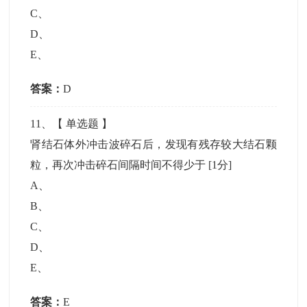
C
、
D
、
E
、
答案：
D
11
、【
单选题
】
肾结石体外冲击波碎石后，发现有残存较大结石颗
粒，再次冲击碎石间隔时间不得少于
[1分]
A
、
B
、
C
、
D
、
E
、
答案：
E