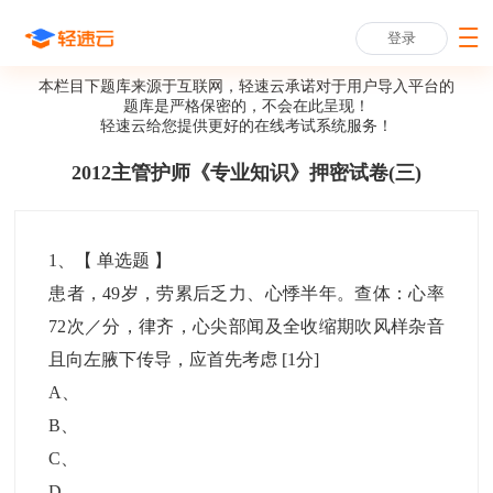
登录
本栏目下题库来源于互联网，轻速云承诺对于用户导入平台的
题库是严格保密的，不会在此呈现！
轻速云给您提供更好的
在线考试系统
服务！
2012主管护师《专业知识》押密试卷(三)
1
、【
单选题
】
患者，49岁，劳累后乏力、心悸半年。查体：心率
72次／分，律齐，心尖部闻及全收缩期吹风样杂音
且向左腋下传导，应首先考虑
[1分]
A
、
B
、
C
、
D
、