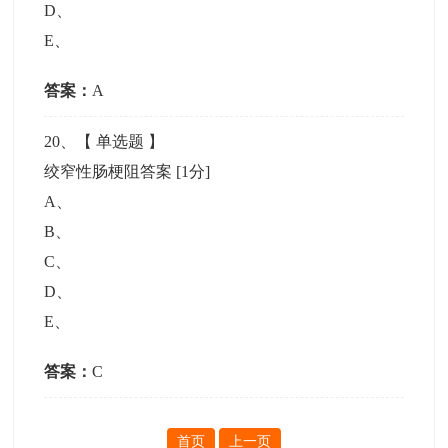
D
、
E
、
答案：
A
20
、【
单选题
】
绞窄性肠梗阻答案
[1分]
A
、
B
、
C
、
D
、
E
、
答案：
C
首页
上一页