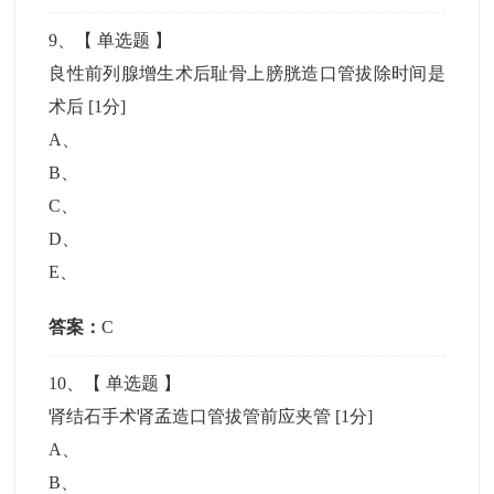
9
、【
单选题
】
良性前列腺增生术后耻骨上膀胱造口管拔除时间是
术后
[1分]
A
、
B
、
C
、
D
、
E
、
答案：
C
10
、【
单选题
】
肾结石手术肾孟造口管拔管前应夹管
[1分]
A
、
B
、