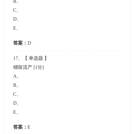
B
、
C
、
D
、
E
、
答案：
D
17
、【
单选题
】
稽留流产
[1分]
A
、
B
、
C
、
D
、
E
、
答案：
E