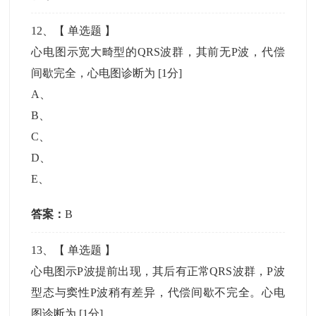
12
、【
单选题
】
心电图示宽大畸型的QRS波群，其前无P波，代偿
间歇完全，心电图诊断为
[1分]
A
、
B
、
C
、
D
、
E
、
答案：
B
13
、【
单选题
】
心电图示P波提前出现，其后有正常QRS波群，P波
型态与窦性P波稍有差异，代偿间歇不完全。心电
图诊断为
[1分]