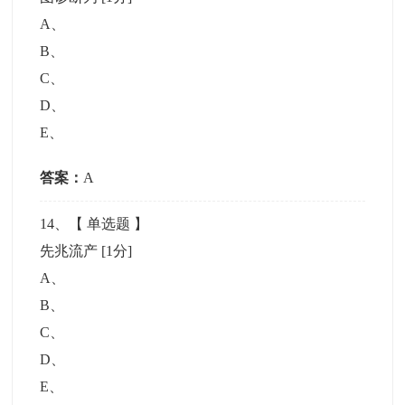
A
、
B
、
C
、
D
、
E
、
答案：
A
14
、【
单选题
】
先兆流产
[1分]
A
、
B
、
C
、
D
、
E
、