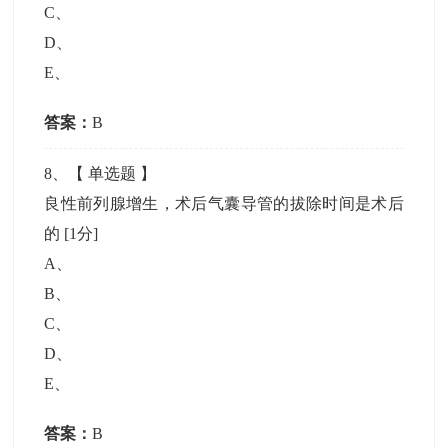
C
、
D
、
E
、
答案：
B
8
、【
单选题
】
良性前列腺增生，术后气囊导管的拔除时间是术后
的
[1分]
A
、
B
、
C
、
D
、
E
、
答案：
B