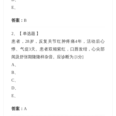
E
、
答案：
B
2
、【
单选题
】
患者，28岁，反复关节红肿疼痛4年，活动后心
悸、气促3天。患者双颊紫红，口唇发绀，心尖部
闻及舒张期隆隆样杂音。应诊断为
[1分]
A
、
B
、
C
、
D
、
E
、
答案：
A