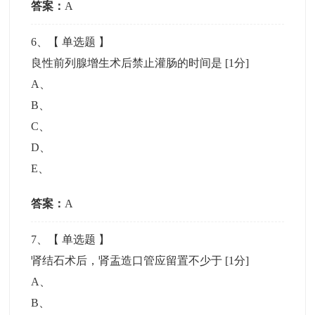
答案：
A
6
、【
单选题
】
良性前列腺增生术后禁止灌肠的时间是
[1分]
A
、
B
、
C
、
D
、
E
、
答案：
A
7
、【
单选题
】
肾结石术后，肾盂造口管应留置不少于
[1分]
A
、
B
、