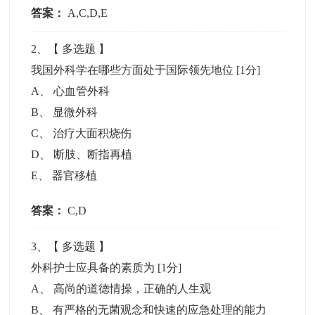
答案：
A,C,D,E
2
、【
多选题
】
我国外科学在哪些方面处于国际领先地位
[1分]
A
、
心血管外科
B
、
显微外科
C
、
治疗大面积烧伤
D
、
断肢、断指再植
E
、
器官移植
答案：
C,D
3
、【
多选题
】
外科护士应具备的素质为
[1分]
A
、
高尚的道德情操，正确的人生观
B
、
有严格的无菌观念和快速的应急处理的能力