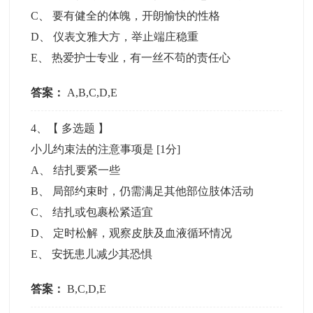
C
、
要有健全的体魄，开朗愉快的性格
D
、
仪表文雅大方，举止端庄稳重
E
、
热爱护士专业，有一丝不苟的责任心
答案：
A,B,C,D,E
4
、【
多选题
】
小儿约束法的注意事项是
[1分]
A
、
结扎要紧一些
B
、
局部约束时，仍需满足其他部位肢体活动
C
、
结扎或包裹松紧适宜
D
、
定时松解，观察皮肤及血液循环情况
E
、
安抚患儿减少其恐惧
答案：
B,C,D,E