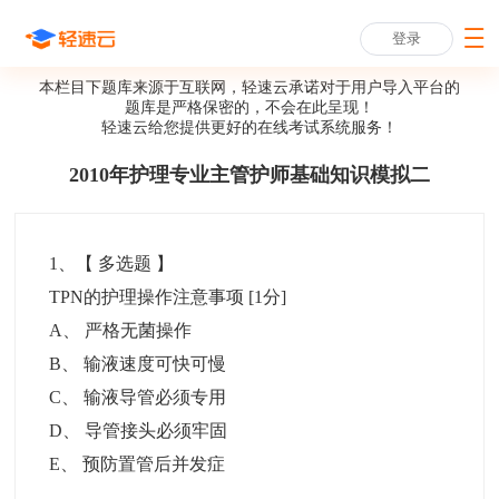
登录
本栏目下题库来源于互联网，轻速云承诺对于用户导入平台的
题库是严格保密的，不会在此呈现！
轻速云给您提供更好的
在线考试系统
服务！
2010年护理专业主管护师基础知识模拟二
1
、【
多选题
】
TPN的护理操作注意事项
[1分]
A
、
严格无菌操作
B
、
输液速度可快可慢
C
、
输液导管必须专用
D
、
导管接头必须牢固
E
、
预防置管后并发症