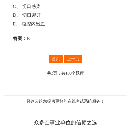
C
、
切口感染
D
、
切口裂开
E
、
腹腔内出血
答案：
E
首页
上一页
共
3
页，共
100
个题库
轻速云给您提供更好的
在线考试系统
服务！
众多企事业单位的信赖之选