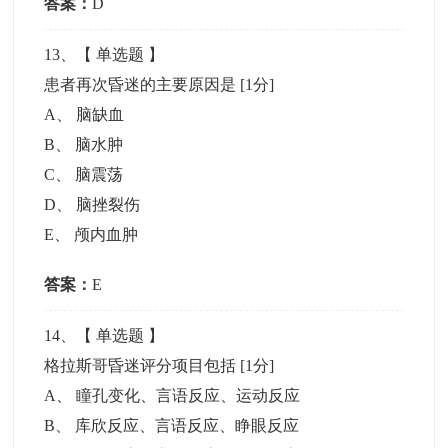
答案：
D
13
、【
单选题
】
患者再次昏迷的主要原因是
[1分]
A
、
脑缺血
B
、
脑水肿
C
、
脑震荡
D
、
脑挫裂伤
E
、
颅内血肿
答案：
E
14
、【
单选题
】
格拉斯哥昏迷评分项目包括
[1分]
A
、
瞳孔变化、言语反应、运动反应
B
、
库欣反应、言语反应、睁眼反应