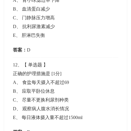
A
、
肾小球滤过率下降
B
、
血清蛋白减少
C
、
门静脉压力增高
D
、
抗利尿激素减少
E
、
肝淋巴失衡
答案：
D
12
、【
单选题
】
正确的护理措施是
[1分]
A
、
食盐每天摄入不超过69
B
、
应取平卧位休息
C
、
尽量不更换利尿剂种类
D
、
观察病人腹水消长情况
E
、
每日液体摄入量不超过1500ml