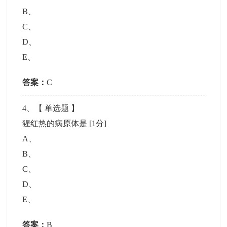
B
、
C
、
D
、
E
、
答案：
C
4
、【
单选题
】
猩红热的病原体是
[1分]
A
、
B
、
C
、
D
、
E
、
答案：
B