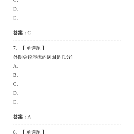
D
、
E
、
答案：
C
7
、【
单选题
】
外阴尖锐湿疣的病因是
[1分]
A
、
B
、
C
、
D
、
E
、
答案：
A
8
、【
单选题
】