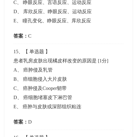
C
、
睁眼反应、言语反应、运动反应
D
、
库欣反应、睁眼反应、运动反应
E
、
瞳孔变化、睁眼反应、库欣反应
答案：
C
15
、【
单选题
】
患者乳房皮肤出现橘皮样改变的原因是
[1分]
A
、
癌肿侵及乳管
B
、
癌细胞侵入大片皮肤
C
、
癌肿侵及Cooper韧带
D
、
癌细胞堵塞皮下淋巴管
E
、
癌肿与皮肤或深部组织粘连
答案：
D