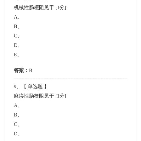
机械性肠梗阻见于
[1分]
A
、
B
、
C
、
D
、
E
、
答案：
B
9
、【
单选题
】
麻痹性肠梗阻见于
[1分]
A
、
B
、
C
、
D
、