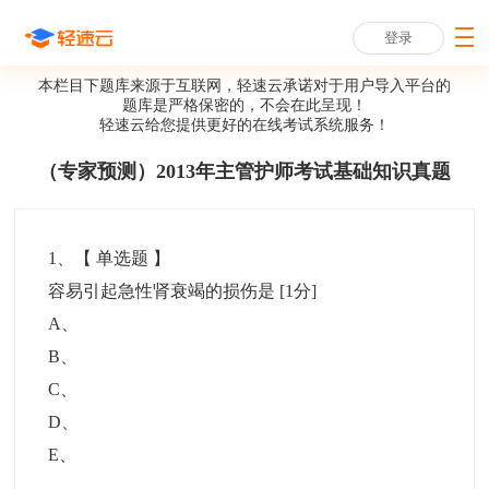
登录
本栏目下题库来源于互联网，轻速云承诺对于用户导入平台的
题库是严格保密的，不会在此呈现！
轻速云给您提供更好的
在线考试系统
服务！
（专家预测）2013年主管护师考试基础知识真题
1
、【
单选题
】
容易引起急性肾衰竭的损伤是
[1分]
A
、
B
、
C
、
D
、
E
、