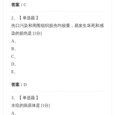
答案：
C
2
、【
单选题
】
伤口污染和周围组织损伤均较重，易发生坏死和感
染的损伤是
[1分]
A
、
B
、
C
、
D
、
E
、
答案：
D
3
、【
单选题
】
水痘的病原体是
[1分]
A
、