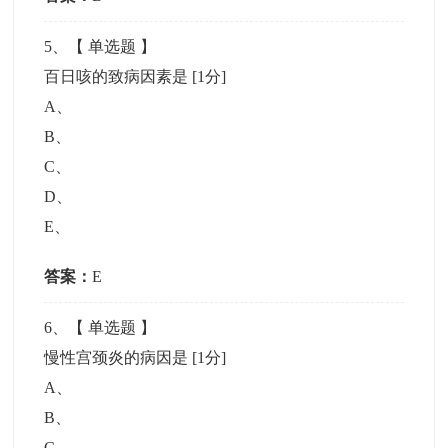
5
、【
单选题
】
百日咳的致病因素是
[1分]
A
、
B
、
C
、
D
、
E
、
答案：
E
6
、【
单选题
】
慢性宫颈炎的病因是
[1分]
A
、
B
、
C
、