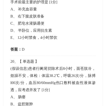
手术前最主要的护理是
[1分]
A
、
补充血容量
B
、
右下腹皮肤准备
C
、
肥皂水灌肠通便
D
、
半卧位，应用抗生素
E
、
12小时禁食，4小时禁饮
答案：
D
20
、【
单选题
】
(假设信息)患者行阑尾切除术后8小时，面苍肢冷，
烦躁不安，体检：体温38.2℃，呼吸26次/分，脉搏
l00次/分，血压80/60mmHg伤口敷料被血性液体渗
透，应考虑并发了
[1分]
A
、
肠瘘
B
、
盆腔脓肿