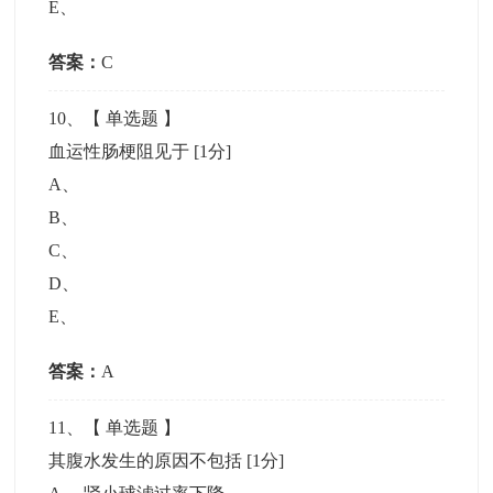
E
、
答案：
C
10
、【
单选题
】
血运性肠梗阻见于
[1分]
A
、
B
、
C
、
D
、
E
、
答案：
A
11
、【
单选题
】
其腹水发生的原因不包括
[1分]