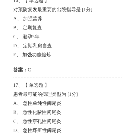
16
、【
单选题
】
对预防复发最重要的出院指导是
[1分]
A
、
加强营养
B
、
定期复查
C
、
避孕5年
D
、
定期乳房自查
E
、
加强功能锻炼
答案：
C
17
、【
单选题
】
患者最可能的病理类型为
[1分]
A
、
急性单纯性阑尾炎
B
、
急性化脓性阑尾炎
C
、
急性穿孔性阑尾炎
D
、
急性坏疽性阑尾炎