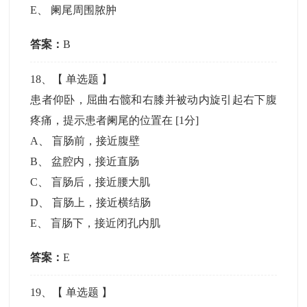
E
、
阑尾周围脓肿
答案：
B
18
、【
单选题
】
患者仰卧，屈曲右髋和右膝并被动内旋引起右下腹
疼痛，提示患者阑尾的位置在
[1分]
A
、
盲肠前，接近腹壁
B
、
盆腔内，接近直肠
C
、
盲肠后，接近腰大肌
D
、
盲肠上，接近横结肠
E
、
盲肠下，接近闭孔内肌
答案：
E
19
、【
单选题
】