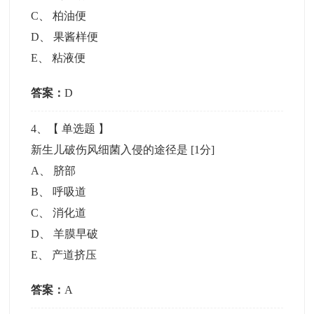
C
、
柏油便
D
、
果酱样便
E
、
粘液便
答案：
D
4
、【
单选题
】
新生儿破伤风细菌入侵的途径是
[1分]
A
、
脐部
B
、
呼吸道
C
、
消化道
D
、
羊膜早破
E
、
产道挤压
答案：
A