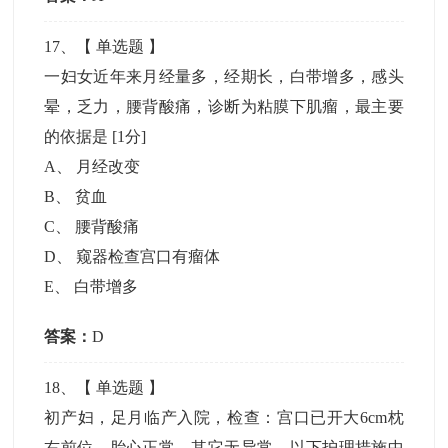
17
、【
单选题
】
一妇女近年来月经量多，经期长，白带增多，感头
晕，乏力，腰背酸痛，诊断为粘膜下肌瘤，最主要
的依据是
[1分]
A
、
月经改变
B
、
贫血
C
、
腰背酸痛
D
、
窥器检查宫口有瘤体
E
、
白带增多
答案：
D
18
、【
单选题
】
初产妇，足月临产入院，检查：宫口已开大6cm枕
右前位，胎心正常，其它无异常，以下护理措施中