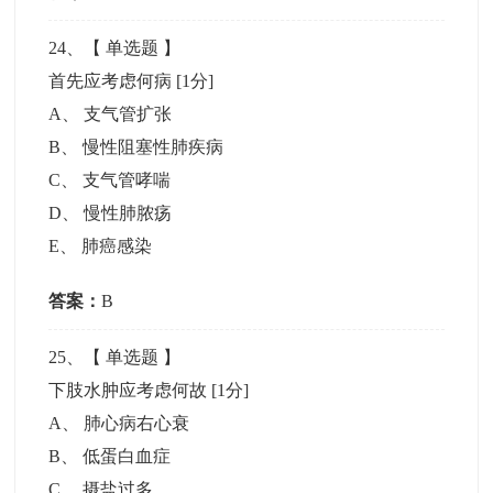
24
、【
单选题
】
首先应考虑何病
[1分]
A
、
支气管扩张
B
、
慢性阻塞性肺疾病
C
、
支气管哮喘
D
、
慢性肺脓疡
E
、
肺癌感染
答案：
B
25
、【
单选题
】
下肢水肿应考虑何故
[1分]
A
、
肺心病右心衰
B
、
低蛋白血症
C
、
摄盐过多