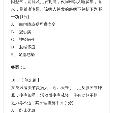
闷憋气，两腿及足底刺痛，夜间难以入睡多年，近
来，足趾渐变黑。该病人并发的疾病不包括下列哪
一项
[1分]
A
、
白内障或视网膜病变
B
、
冠心病
C
、
神经病变
D
、
肢端坏疽
E
、
足部感染
答案：
E
10
、【
单选题
】
某类风湿关节炎病人，近几天来手，足及膝关节肿
胀，疼痛加重，活动后疼痛减轻，伴有食欲不振，
乏力等不适，其护理措施不应
[1分]
A
、
卧床休息