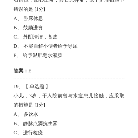
错误的是
[1分]
A
、
卧床休息
B
、
鼓励进食
C
、
外阴清洁，备皮
D
、
不能自解小便者给予导尿
E
、
给予温肥皂水灌肠
答案：
E
19
、【
单选题
】
小儿，3岁，于入院前曾与水痘患儿接触，应采取
的措施是
[1分]
A
、
多饮水
B
、
静脉点滴抗生素
C
、
进行检疫