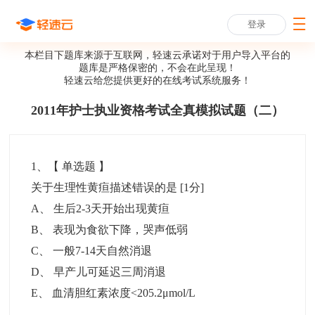
登录
本栏目下题库来源于互联网，轻速云承诺对于用户导入平台的
题库是严格保密的，不会在此呈现！
轻速云给您提供更好的
在线考试系统
服务！
2011年护士执业资格考试全真模拟试题（二）
1
、【
单选题
】
关于生理性黄疸描述错误的是
[1分]
A
、
生后2-3天开始出现黄疸
B
、
表现为食欲下降，哭声低弱
C
、
一般7-14天自然消退
D
、
早产儿可延迟三周消退
E
、
血清胆红素浓度<205.2μmol/L