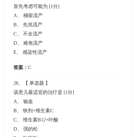
首先考虑可能为
[1分]
A
、
稽留流产
B
、
先兆流产
C
、
不全流产
D
、
难免流产
E
、
感染性流产
答案：
C
28
、【
单选题
】
该患儿最适宜的治疗是
[1分]
A
、
输血
B
、
铁剂+维生素C
C
、
维生素B12+叶酸
D
、
强的松