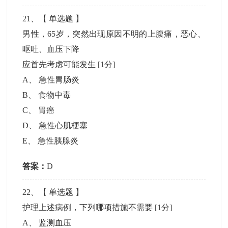
21
、【
单选题
】
男性，65岁，突然出现原因不明的上腹痛，恶心、
呕吐、血压下降
应首先考虑可能发生
[1分]
A
、
急性胃肠炎
B
、
食物中毒
C
、
胃癌
D
、
急性心肌梗塞
E
、
急性胰腺炎
答案：
D
22
、【
单选题
】
护理上述病例，下列哪项措施不需要
[1分]
A
、
监测血压