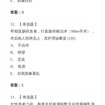
E
、
胆囊结石
答案：
B
12
、【
单选题
】
早期直肠癌患者，行直肠癌根治术（Miles手术），
术后病人拒绝见人，其护理诊断是
[1分]
A
、
不合作
B
、
绝望
C
、
悲哀
D
、
焦虑
E
、
自我形象紊乱
答案：
E
13
、【
单选题
】
女性患者25岁，每逢月经来潮前数天自觉两侧乳房