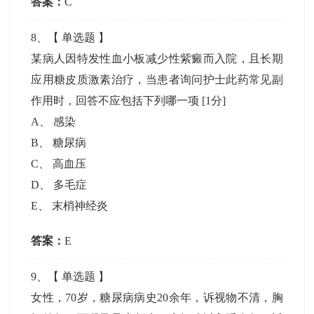
答案：
C
8
、【
单选题
】
某病人因特发性血小板减少性紫癜而入院，且长期
应用糖皮质激素治疗，当患者询问护士此药常见副
作用时，回答不应包括下列哪一项
[1分]
A
、
感染
B
、
糖尿病
C
、
高血压
D
、
多毛症
E
、
末梢神经炎
答案：
E
9
、【
单选题
】
女性，70岁，糖尿病病史20余年，诉视物不清，胸