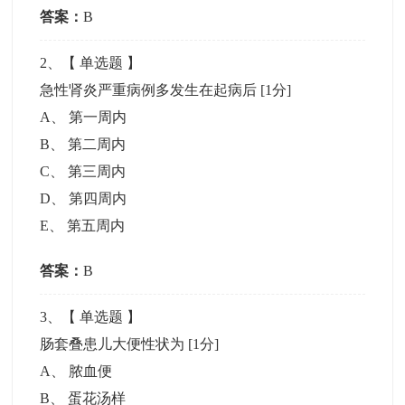
答案：
B
2
、【
单选题
】
急性肾炎严重病例多发生在起病后
[1分]
A
、
第一周内
B
、
第二周内
C
、
第三周内
D
、
第四周内
E
、
第五周内
答案：
B
3
、【
单选题
】
肠套叠患儿大便性状为
[1分]
A
、
脓血便
B
、
蛋花汤样