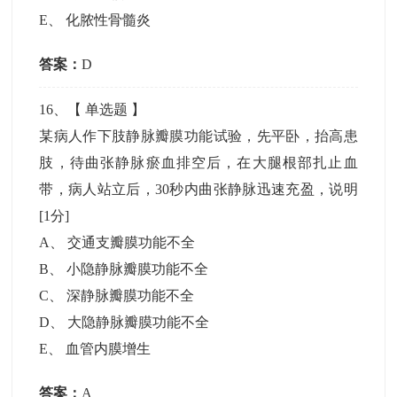
E
、
化脓性骨髓炎
答案：
D
16
、【
单选题
】
某病人作下肢静脉瓣膜功能试验，先平卧，抬高患
肢，待曲张静脉瘀血排空后，在大腿根部扎止血
带，病人站立后，30秒内曲张静脉迅速充盈，说明
[1分]
A
、
交通支瓣膜功能不全
B
、
小隐静脉瓣膜功能不全
C
、
深静脉瓣膜功能不全
D
、
大隐静脉瓣膜功能不全
E
、
血管内膜增生
答案：
A