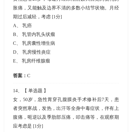
胀痛，又能触及边界不清的多数小结节状物。月经
期过后减轻，考虑
[1分]
A
、
乳癌
B
、
乳管内乳头状瘤
C
、
乳房囊性增生病
D
、
乳房慢性炎症
E
、
乳房纤维腺瘤
答案：
C
14
、【
单选题
】
女，50岁，急性胃穿孔腹膜炎手术修补后7天，患
者突然寒战，发热，出汗等全身中毒症状，伴有上
腹痛，呃逆以及季肋部压痛，叩击痛等，在观察期
应考虑是
[1分]