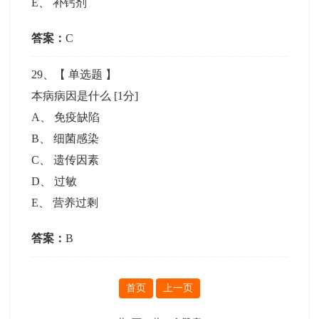
E
、
补钙剂
答案：
C
29
、【
单选题
】
本病病因是什么
[1分]
A
、
免疫缺陷
B
、
细菌感染
C
、
遗传因素
D
、
过敏
E
、
营养过剩
答案：
B
首页
上一页