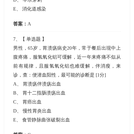
E
、
消化道感染
答案：
A
7
、【
单选题
】
男性，65岁，胃溃疡病史20年，常于餐后出现中上
腹疼痛，服氢氧化铝可缓解，近一年来疼痛不似从
前有规律，且服氢氧化铝也难缓解，伴消瘦，来
诊，查：便潜血阳性，最可能的诊断是
[1分]
A
、
胃溃疡伴溃疡出血
B
、
胃十二指肠溃疡出血
C
、
胃癌出血
D
、
慢性胃炎出血
E
、
食管静脉曲张破裂出血