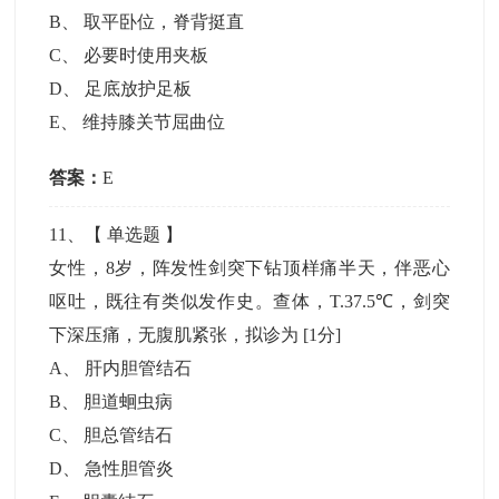
B
、
取平卧位，脊背挺直
C
、
必要时使用夹板
D
、
足底放护足板
E
、
维持膝关节屈曲位
答案：
E
11
、【
单选题
】
女性，8岁，阵发性剑突下钻顶样痛半天，伴恶心
呕吐，既往有类似发作史。查体，T.37.5℃，剑突
下深压痛，无腹肌紧张，拟诊为
[1分]
A
、
肝内胆管结石
B
、
胆道蛔虫病
C
、
胆总管结石
D
、
急性胆管炎