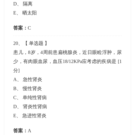
D
、
隔离
E
、
晒太阳
答案：
C
20
、【
单选题
】
患儿，8岁，4周前患扁桃腺炎，近日眼睑浮肿，尿
少，有肉眼血尿，血压18/12KPa应考虑的疾病是
[1
分]
A
、
急性肾炎
B
、
慢性肾炎
C
、
单纯性肾病
D
、
肾炎性肾病
E
、
急进性肾炎
答案：
A