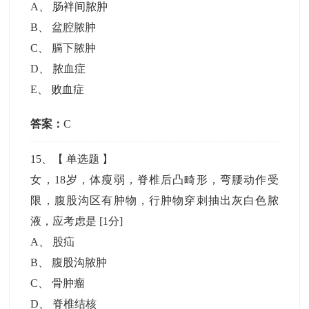
A
、
肠袢间脓肿
B
、
盆腔脓肿
C
、
膈下脓肿
D
、
脓血症
E
、
败血症
答案：
C
15
、【
单选题
】
女，18岁，体瘦弱，脊椎后凸畸形，弯腰动作受
限，腹股沟区有肿物，行肿物穿刺抽出灰白色脓
液，应考虑是
[1分]
A
、
股疝
B
、
腹股沟脓肿
C
、
骨肿瘤
D
、
脊椎结核