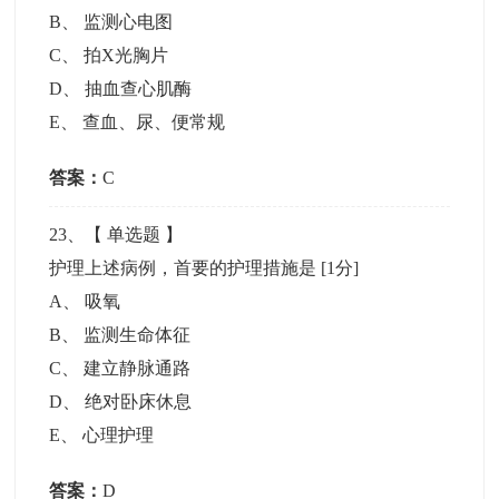
B
、
监测心电图
C
、
拍X光胸片
D
、
抽血查心肌酶
E
、
查血、尿、便常规
答案：
C
23
、【
单选题
】
护理上述病例，首要的护理措施是
[1分]
A
、
吸氧
B
、
监测生命体征
C
、
建立静脉通路
D
、
绝对卧床休息
E
、
心理护理
答案：
D