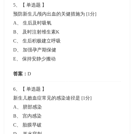
5
、【
单选题
】
预防新生儿颅内出血的关健措施为
[1分]
A
、
生后及时吸氧
B
、
及时注射维生素K
C
、
生后积极建立呼吸
D
、
加强孕产期保健
E
、
保持安静少搬动
答案：
D
6
、【
单选题
】
新生儿败血症常见的感染途径是
[1分]
A
、
脐部感染
B
、
宫内感染
C
、
胎膜早破
D
、
羊水穿刺