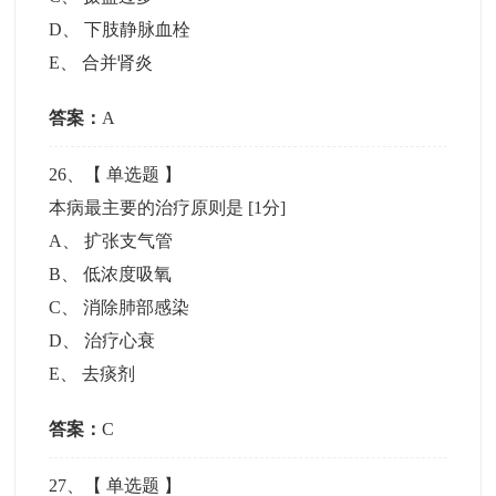
D
、
下肢静脉血栓
E
、
合并肾炎
答案：
A
26
、【
单选题
】
本病最主要的治疗原则是
[1分]
A
、
扩张支气管
B
、
低浓度吸氧
C
、
消除肺部感染
D
、
治疗心衰
E
、
去痰剂
答案：
C
27
、【
单选题
】