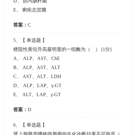
D
、
阴沟肠杆菌
E
、
痢疾志贺菌
答案：
C
5
、【
单选题
】
梗阻性黄疸升高最明显的一组酶为（ ）
[1分]
A
、
ALP、AST、ChE
B
、
ALP、AST、ALT
C
、
AST、ALT、LDH
D
、
ALP、LAP、γ-GT
E
、
ALT、LAP、γ-GT
答案：
D
6
、【
单选题
】
肾上腺髓质嗜铬细胞瘤的生化诊断结果不可能是（