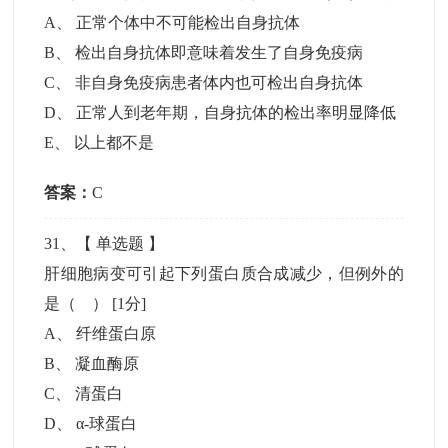
A
、
正常个体中不可能检出自身抗体
B
、
检出自身抗体即意味着发生了自身免疫病
C
、
非自身免疫病患者体内也可检出自身抗体
D
、
正常人到老年期，自身抗体的检出率明显降低
E
、
以上都不是
答案：
C
31
、【
单选题
】
肝细胞病变可引起下列蛋白质合成减少，但例外的
是（ ）
[1分]
A
、
纤维蛋白原
B
、
凝血酶原
C
、
清蛋白
D
、
α-球蛋白