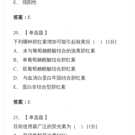
E
、
强阳性
答案：
E
20
、【
单选题
】
下列哪种胆红素增加可能引起核黄疸（ ）
[1分]
A
、
未与葡萄糖醛酸结合的游离胆红素
B
、
单葡萄糖醛酸结合胆红素
C
、
双葡萄糖醛酸结合胆红素
D
、
与血清白蛋白牢固结合胆红素
E
、
蛋白非结合型胆红素
答案：
E
21
、【
单选题
】
目前使用最广泛的荧光素为（ ）
[1分]