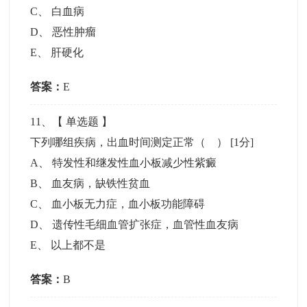
C
、
白血病
D
、
恶性肿瘤
E
、
肝硬化
答案：
E
11
、【
单选题
】
下列哪组疾病，出血时间测定正常（ ）
[1分]
A
、
特发性和继发性血小板减少性紫癜
B
、
血友病，缺铁性贫血
C
、
血小板无力症，血小板功能障碍
D
、
遗传性毛细血管扩张症，血管性血友病
E
、
以上都不是
答案：
B