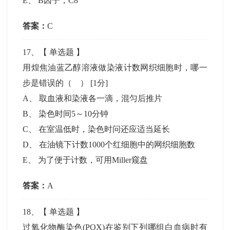
E
、
B因子，C8
答案：
C
17
、【
单选题
】
用煌焦油蓝乙醇溶液做染液计数网织细胞时，哪一
步是错误的（ ）
[1分]
A
、
取血液和染液各一滴，混匀后推片
B
、
染色时间5～10分钟
C
、
在室温低时，染色时问还应适当延长
D
、
在油镜下计数1000个红细胞中的网织细胞数
E
、
为了便于计数，可用Miller窥盘
答案：
A
18
、【
单选题
】
过氧化物酶染色(POX)在鉴别下列哪组白血病时有