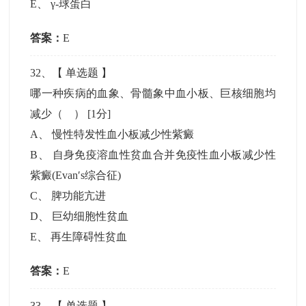
E
、
γ-球蛋白
答案：
E
32
、【
单选题
】
哪一种疾病的血象、骨髓象中血小板、巨核细胞均
减少（ ）
[1分]
A
、
慢性特发性血小板减少性紫癜
B
、
自身免疫溶血性贫血合并免疫性血小板减少性
紫癜(Evan′s综合征)
C
、
脾功能亢进
D
、
巨幼细胞性贫血
E
、
再生障碍性贫血
答案：
E
33
、【
单选题
】