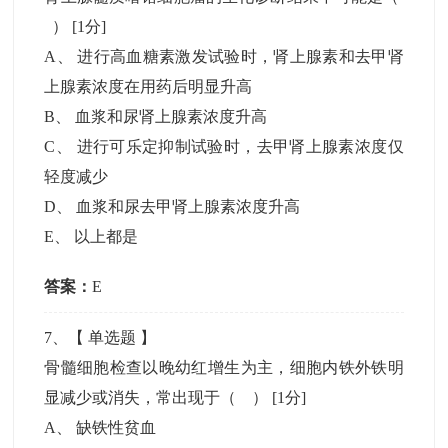
）
[1分]
A
、
进行高血糖素激发试验时，肾上腺素和去甲肾
上腺素浓度在用药后明显升高
B
、
血浆和尿肾上腺素浓度升高
C
、
进行可乐定抑制试验时，去甲肾上腺素浓度仅
轻度减少
D
、
血浆和尿去甲肾上腺素浓度升高
E
、
以上都是
答案：
E
7
、【
单选题
】
骨髓细胞检查以晚幼红增生为主，细胞内铁外铁明
显减少或消失，常出现于（ ）
[1分]
A
、
缺铁性贫血