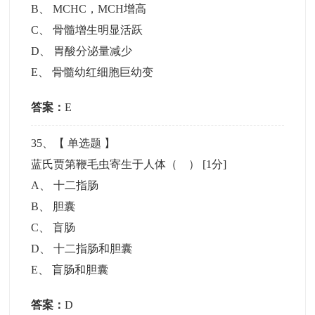
B
、
MCHC，MCH增高
C
、
骨髓增生明显活跃
D
、
胃酸分泌量减少
E
、
骨髓幼红细胞巨幼变
答案：
E
35
、【
单选题
】
蓝氏贾第鞭毛虫寄生于人体（ ）
[1分]
A
、
十二指肠
B
、
胆囊
C
、
盲肠
D
、
十二指肠和胆囊
E
、
盲肠和胆囊
答案：
D