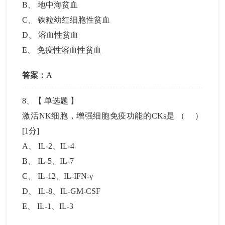
B
、
地中海贫血
C
、
铁粒幼红细胞性贫血
D
、
溶血性贫血
E
、
免疫性溶血性贫血
答案：
A
8
、【
单选题
】
激活NK细胞，增强细胞免疫功能的CKs是 （ ）
[1分]
A
、
IL-2、IL-4
B
、
IL-5、IL-7
C
、
IL-12、IL-IFN-γ
D
、
IL-8、IL-GM-CSF
E
、
IL-1、IL-3