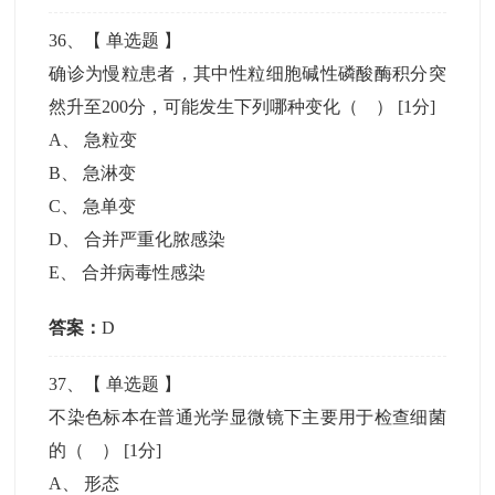
36
、【
单选题
】
确诊为慢粒患者，其中性粒细胞碱性磷酸酶积分突
然升至200分，可能发生下列哪种变化（ ）
[1分]
A
、
急粒变
B
、
急淋变
C
、
急单变
D
、
合并严重化脓感染
E
、
合并病毒性感染
答案：
D
37
、【
单选题
】
不染色标本在普通光学显微镜下主要用于检查细菌
的（ ）
[1分]
A
、
形态