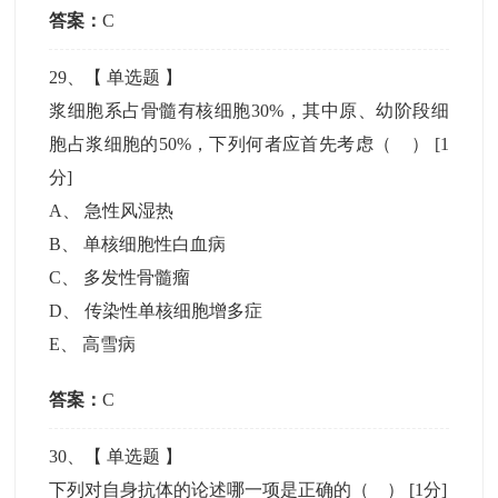
答案：
C
29
、【
单选题
】
浆细胞系占骨髓有核细胞30%，其中原、幼阶段细
胞占浆细胞的50%，下列何者应首先考虑（ ）
[1
分]
A
、
急性风湿热
B
、
单核细胞性白血病
C
、
多发性骨髓瘤
D
、
传染性单核细胞增多症
E
、
高雪病
答案：
C
30
、【
单选题
】
下列对自身抗体的论述哪一项是正确的（ ）
[1分]