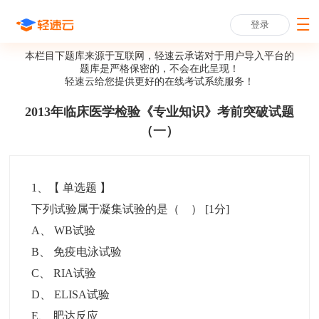
登录
本栏目下题库来源于互联网，轻速云承诺对于用户导入平台的
题库是严格保密的，不会在此呈现！
轻速云给您提供更好的
在线考试系统
服务！
2013年临床医学检验《专业知识》考前突破试题
（一）
1
、【
单选题
】
下列试验属于凝集试验的是（ ）
[1分]
A
、
WB试验
B
、
免疫电泳试验
C
、
RIA试验
D
、
ELISA试验
E
、
肥达反应