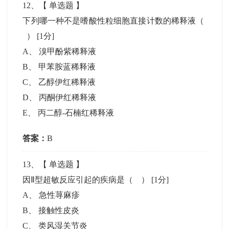
12
、【
单选题
】
下列哪一种不是嗜酸性粒细胞直接计数的稀释液（
）
[1分]
A
、
溴甲酚紫稀释液
B
、
甲苯胺蓝稀释液
C
、
乙醇伊红稀释液
D
、
丙酮伊红稀释液
E
、
丙二醇-石楠红稀释液
答案：
B
13
、【
单选题
】
因Ⅱ型超敏反应引起的疾病是（ ）
[1分]
A
、
急性荨麻疹
B
、
接触性皮炎
C
、
类风湿关节炎