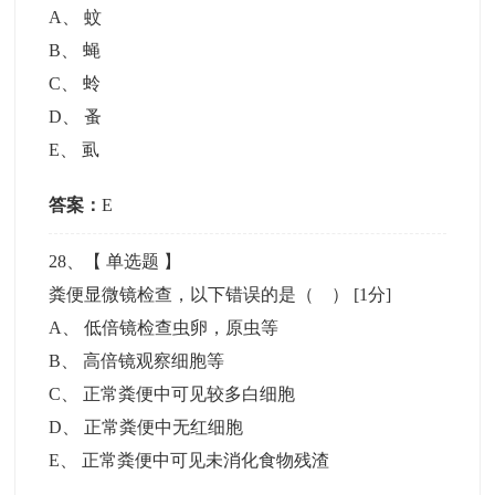
A
、
蚊
B
、
蝇
C
、
蛉
D
、
蚤
E
、
虱
答案：
E
28
、【
单选题
】
粪便显微镜检查，以下错误的是（ ）
[1分]
A
、
低倍镜检查虫卵，原虫等
B
、
高倍镜观察细胞等
C
、
正常粪便中可见较多白细胞
D
、
正常粪便中无红细胞
E
、
正常粪便中可见未消化食物残渣