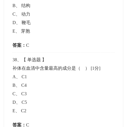
B
、
结构
C
、
动力
D
、
鞭毛
E
、
芽胞
答案：
C
38
、【
单选题
】
补体在血清中含量最高的成分是（ ）
[1分]
A
、
C1
B
、
C4
C
、
C3
D
、
C5
E
、
C2
答案：
C