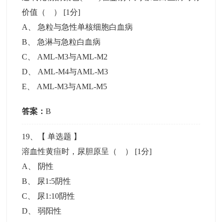
价值（ ）
[1分]
A
、
急粒与急性单核细胞白血病
B
、
急淋与急粒白血病
C
、
AML-M3与AML-M2
D
、
AML-M4与AML-M3
E
、
AML-M3与AML-M5
答案：
B
19
、【
单选题
】
溶血性黄疸时，尿胆原呈（ ）
[1分]
A
、
阴性
B
、
尿1:5阴性
C
、
尿1:10阴性
D
、
弱阳性