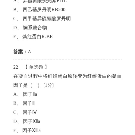
A
、
异硫氰酸荧光素FITC
B
、
四乙基罗丹明RB200
C
、
四甲基异硫氰酸罗丹明
D
、
镧系螯合物
E
、
藻红蛋白R-BE
答案：
A
22
、【
单选题
】
在凝血过程中将纤维蛋白原转变为纤维蛋白的凝血
因子是（ ）
[1分]
A
、
因子Ⅱa
B
、
因子Ⅲ
C
、
因子Ⅳ
D
、
因子Ⅻa
E
、
因子ⅩⅢa