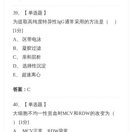
39
、【
单选题
】
为提取高纯度特异性IgG通常采用的方法是（ ）
[1分]
A
、
区带电泳
B
、
凝胶过滤
C
、
亲和层析
D
、
选择性沉淀
E
、
超速离心
答案：
C
40
、【
单选题
】
大细胞不均一性贫血时MCV和RDW的改变为（
）
[1分]
A
、
MCV正常，RDW异常