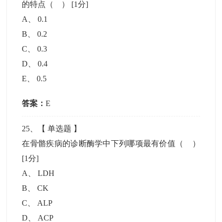
的特点（ ）
[1分]
A
、
0.1
B
、
0.2
C
、
0.3
D
、
0.4
E
、
0.5
答案：
E
25
、【
单选题
】
在骨骼疾病的诊断酶学中下列哪项最有价值（ ）
[1分]
A
、
LDH
B
、
CK
C
、
ALP
D
、
ACP