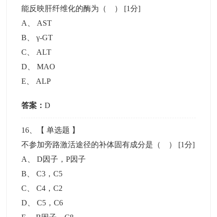
能反映肝纤维化的酶为（ ）
[1分]
A
、
AST
B
、
γ-GT
C
、
ALT
D
、
MAO
E
、
ALP
答案：
D
16
、【
单选题
】
不参加旁路激活途径的补体固有成分是（ ）
[1分]
A
、
D因子，P因子
B
、
C3，C5
C
、
C4，C2
D
、
C5，C6