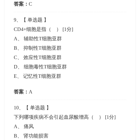
答案：
C
9
、【
单选题
】
CD4+细胞是指（ ）
[1分]
A
、
辅助性T细胞亚群
B
、
抑制性T细胞亚群
C
、
效应性T细胞亚群
D
、
细胞毒性T细胞亚群
E
、
记忆性T细胞亚群
答案：
A
10
、【
单选题
】
下列哪项疾病不会引起血尿酸增高（ ）
[1分]
A
、
痛风
B
、
肾功能损害