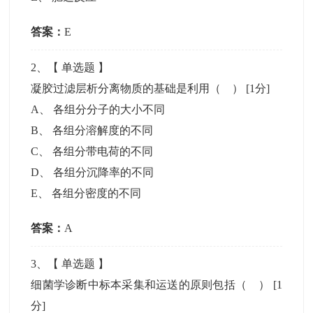
答案：
E
2
、【
单选题
】
凝胶过滤层析分离物质的基础是利用（ ）
[1分]
A
、
各组分分子的大小不同
B
、
各组分溶解度的不同
C
、
各组分带电荷的不同
D
、
各组分沉降率的不同
E
、
各组分密度的不同
答案：
A
3
、【
单选题
】
细菌学诊断中标本采集和运送的原则包括（ ）
[1
分]