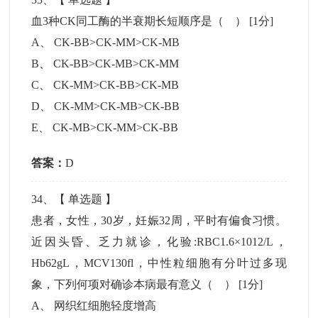
血3种CK同工酶的半衰期长短顺序是（ ）
[1分]
A
、
CK-BB>CK-MM>CK-MB
B
、
CK-BB>CK-MB>CK-MM
C
、
CK-MM>CK-BB>CK-MB
D
、
CK-MM>CK-MB>CK-BB
E
、
CK-MB>CK-MM>CK-BB
答案：
D
34
、【
单选题
】
患者，女性，30岁，妊娠32周，平时有偏食习惯。
近因头昏、乏力就诊，化验:RBC1.6×1012/L，
Hb62gL，MCV130fl，中性粒细胞有分叶过多现
象，下列何项对确诊本病最有意义（ ）
[1分]
A
、
网织红细胞轻度增高