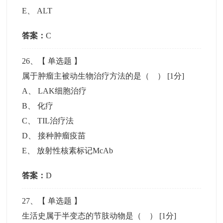
E
、
ALT
答案：
C
26
、【
单选题
】
属于肿瘤主被动生物治疗方法的是（ ）
[1分]
A
、
LAK细胞治疗
B
、
化疗
C
、
TIL治疗法
D
、
接种肿瘤疫苗
E
、
放射性核素标记McAb
答案：
D
27
、【
单选题
】
生活史属于半变态的节肢动物是（ ）
[1分]