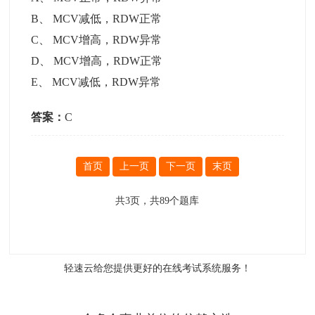
B
、
MCV减低，RDW正常
C
、
MCV增高，RDW异常
D
、
MCV增高，RDW正常
E
、
MCV减低，RDW异常
答案：
C
首页
上一页
下一页
末页
共
3
页，共
89
个题库
轻速云给您提供更好的
在线考试系统
服务！