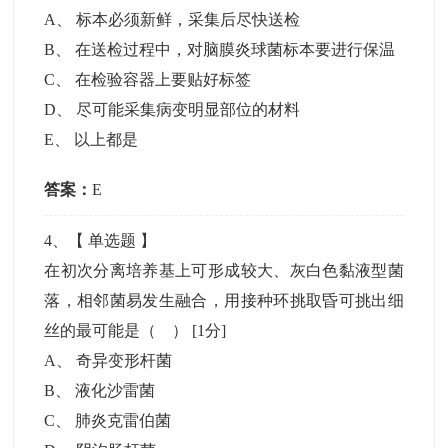
A
、
标本必须新鲜，采集后尽快送检
B
、
在送检过程中，对脑膜炎球菌标本要进行保温
C
、
在检验容器上要贴好标签
D
、
尽可能采集病变明显部位的材料
E
、
以上都是
答案：
E
4
、【
单选题
】
在初次分离培养基上可形成较大、灰白色黏液型菌
落，相邻菌易发生融合，用接种环挑取昏可挑出细
丝的最可能是（ ）
[1分]
A
、
奇异变形杆菌
B
、
液化沙雷菌
C
、
肺炎克雷伯菌