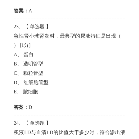
答案：
A
23
、【
单选题
】
急性肾小球肾炎时，最典型的尿液特征是出现（
）
[1分]
A
、
蛋白
B
、
透明管型
C
、
颗粒管型
D
、
红细胞管型
E
、
脓细胞
答案：
D
24
、【
单选题
】
积液LD与血清LD的比值大于多少时，符合渗出液