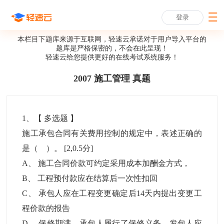
登录
本栏目下题库来源于互联网，轻速云承诺对于用户导入平台的
题库是严格保密的，不会在此呈现！
轻速云给您提供更好的
在线考试系统
服务！
2007 施工管理 真题
1
、【
多选题
】
施工承包合同有关费用控制的规定中，表述正确的
是（ ）。
[2,0.5分]
A
、
施工合同价款可约定采用成本加酬金方式，
B
、
工程预付款应在结算后一次性扣回
C
、
承包人应在工程变更确定后14天内提出变更工
程价款的报告
D
、
保修期满，承包人履行了保修义务，发包人应