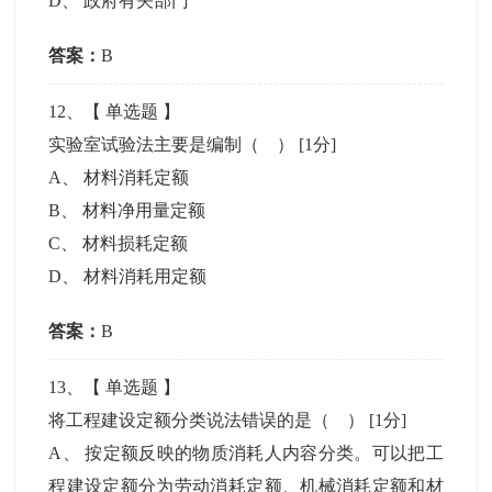
D
、
政府有关部门
答案：
B
12
、【
单选题
】
实验室试验法主要是编制（ ）
[1分]
A
、
材料消耗定额
B
、
材料净用量定额
C
、
材料损耗定额
D
、
材料消耗用定额
答案：
B
13
、【
单选题
】
将工程建设定额分类说法错误的是（ ）
[1分]
A
、
按定额反映的物质消耗人内容分类。可以把工
程建设定额分为劳动消耗定额、机械消耗定额和材