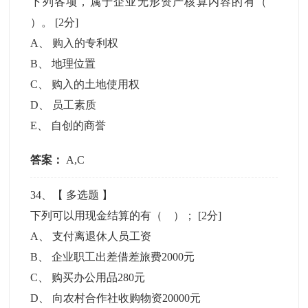
下列各项，属于企业无形资产核算内容的有（
）。
[2分]
A
、
购入的专利权
B
、
地理位置
C
、
购入的土地使用权
D
、
员工素质
E
、
自创的商誉
答案：
A,C
34
、【
多选题
】
下列可以用现金结算的有（ ）；
[2分]
A
、
支付离退休人员工资
B
、
企业职工出差借差旅费2000元
C
、
购买办公用品280元
D
、
向农村合作社收购物资20000元