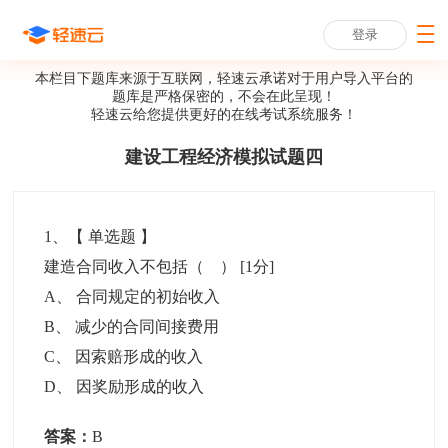
登录
本栏目下题库来源于互联网，轻速云承诺对于用户导入平台的
题库是严格保密的，不会在此呈现！
轻速云给您提供更好的
在线考试系统
服务！
建设工程经济模拟试题四
1
、【
单选题
】
建造合同收入不包括（ ）
[1分]
A
、
合同规定的初始收入
B
、
减少的合同间接费用
C
、
因索赔形成的收入
D
、
因奖励形成的收入
答案：
B