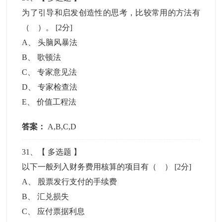
为了引导和启发创造性的思考，比较常用的方法有
（ ）。
[2分]
A
、
头脑风暴法
B
、
歌顿法
C
、
专家意见法
D
、
专家检查法
E
、
价值工程法
答案：
A,B,C,D
31
、【
多选题
】
以下一般列入财务费用核算的项目有（ ）
[2分]
A
、
股票发行支付的手续费
B
、
汇兑损失
C
、
应付票据利息