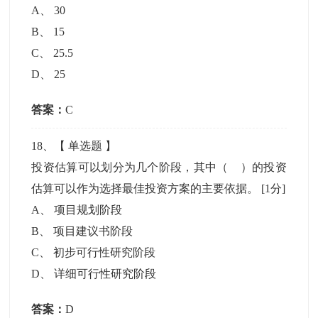
A
、
30
B
、
15
C
、
25.5
D
、
25
答案：
C
18
、【
单选题
】
投资估算可以划分为几个阶段，其中（ ）的投资
估算可以作为选择最佳投资方案的主要依据。
[1分]
A
、
项目规划阶段
B
、
项目建议书阶段
C
、
初步可行性研究阶段
D
、
详细可行性研究阶段
答案：
D