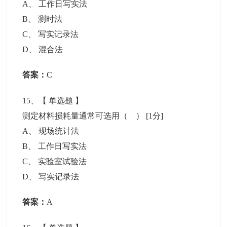
A
、
工作日写实法
B
、
测时法
C
、
写实记录法
D
、
混合法
答案：
C
15
、【
单选题
】
测定材料损耗量通常可选用（ ）
[1分]
A
、
现场统计法
B
、
工作日写实法
C
、
实验室试验法
D
、
写实记录法
答案：
A