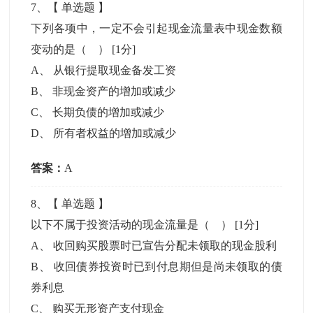
7
、【
单选题
】
下列各项中，一定不会引起现金流量表中现金数额
变动的是（ ）
[1分]
A
、
从银行提取现金备发工资
B
、
非现金资产的增加或减少
C
、
长期负债的增加或减少
D
、
所有者权益的增加或减少
答案：
A
8
、【
单选题
】
以下不属于投资活动的现金流量是（ ）
[1分]
A
、
收回购买股票时已宣告分配未领取的现金股利
B
、
收回债券投资时已到付息期但是尚未领取的债
券利息
C
、
购买无形资产支付现金