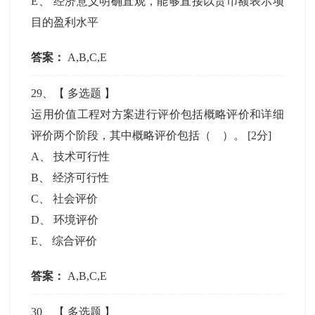
E
、
经济意义明确直观，能够直接以货币额表示项
目的盈利水平
答案：
A,B,C,E
29
、【
多选题
】
运用价值工程对方案进行评价包括概略评价和详细
评价两个阶段，其中概略评价包括（ ）。
[2分]
A
、
技术可行性
B
、
经济可行性
C
、
社会评价
D
、
环境评价
E
、
综合评价
答案：
A,B,C,E
30
、【
多选题
】