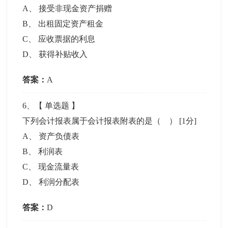
A
、
接受非现金资产捐赠
B
、
出租固定资产租金
C
、
应收票据的利息
D
、
获得补贴收入
答案：
A
6
、【
单选题
】
下列会计报表属于会计报表附表的是（ ）
[1分]
A
、
资产负债表
B
、
利润表
C
、
现金流量表
D
、
利润分配表
答案：
D