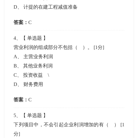
D
、
计提的在建工程减值准备
答案：
C
4
、【
单选题
】
营业利润的组成部分不包括（ ）。
[1分]
A
、
主营业务利润
B
、
其他业务利润
C
、
投资收益 \
D
、
财务费用
答案：
C
5
、【
单选题
】
下列项目中，不会引起企业利润增加的有（ ）
[1
分]