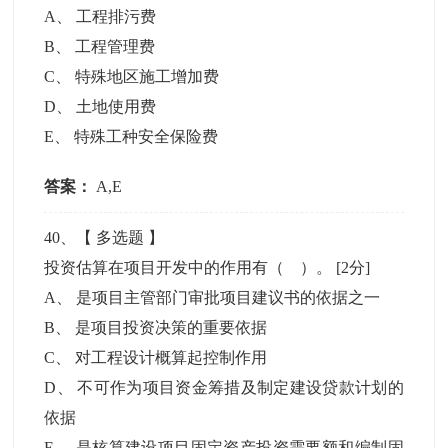
A
、
工程排污费
B
、
工程管理费
C
、
特殊地区施工增加费
D
、
土地使用费
E
、
特殊工种安全保险费
答案：
A,E
40
、【
多选题
】
投资估算在项目开发中的作用有（ ）。
[2分]
A
、
是项目主管部门审批项目建议书的依据之一
B
、
是项目投资决策的重要依据
C
、
对工程设计概算起控制作用
D
、
不可作为项目资金筹措及制定建设贷款计划的
依据
E
、
是核算建设项目固定资产投资需要额和编制固