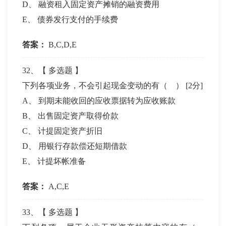
D
、
融资租入固定资产摊销的融资费用
E
、
债券发行支付的手续费
答案：
B,C,D,E
32
、【
多选题
】
下列各项业务，不会引起现金变动的有（ ）
[2分]
A
、
到期未能收回的应收票据转为应收账款
B
、
出售固定资产取得价款
C
、
计提固定资产折旧
D
、
用银行存款偿还短期借款
E
、
计提坏帐准备
答案：
A,C,E
33
、【
多选题
】