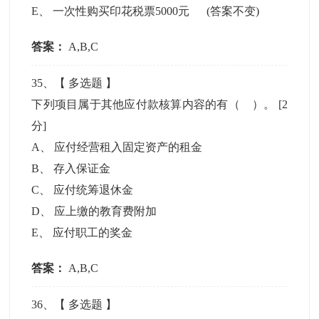
E
、
一次性购买印花税票5000元 (答案不变)
答案：
A,B,C
35
、【
多选题
】
下列项目属于其他应付款核算内容的有（ ）。
[2
分]
A
、
应付经营租入固定资产的租金
B
、
存入保证金
C
、
应付统筹退休金
D
、
应上缴的教育费附加
E
、
应付职工的奖金
答案：
A,B,C
36
、【
多选题
】