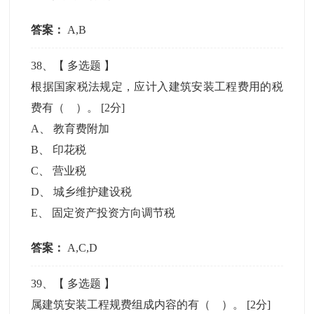
答案：
A,B
38
、【
多选题
】
根据国家税法规定，应计入建筑安装工程费用的税
费有（ ）。
[2分]
A
、
教育费附加
B
、
印花税
C
、
营业税
D
、
城乡维护建设税
E
、
固定资产投资方向调节税
答案：
A,C,D
39
、【
多选题
】
属建筑安装工程规费组成内容的有（ ）。
[2分]