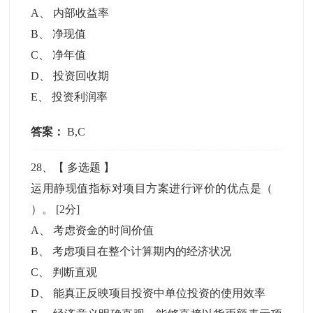
A
、
内部收益率
B
、
净现值
C
、
净年值
D
、
投资回收期
E
、
投资利润率
答案：
B,C
28
、【
多选题
】
运用静现值指标对项目方案进行评价的优点是（
）。
[2分]
A
、
考虑资金的时间价值
B
、
考虑项目在整个计算期内的经济状况
C
、
判断直观
D
、
能真正反映项目投资中单位投资的使用效率