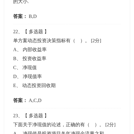
的大小.
答案：
B,D
22
、【
多选题
】
单方案动态投资决策指标有（ ）。
[2分]
A
、
内部收益率
B
、
投资收益率
C
、
净现值
D
、
净现值率
E
、
动态投资回收期
答案：
A,C,D
23
、【
多选题
】
下面关于净现值的论述，正确的有（ ）。
[2分]
A
、
净现值是投资项目各年净现金流量之和