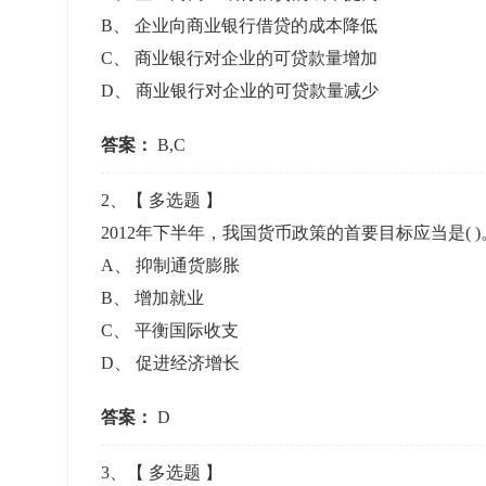
准考证管理
B
、
企业向商业银行借贷的成本降低
考试测验
刷题练习
C
、
商业银行对企业的可贷款量增加
电子证书
学生测验、员工考核、培训考试
题库刷题
D
、
商业银行对企业的可贷款量减少
答案：
题库系统
B,C
2
、【
多选题
】
统计分析
2012年下半年，我国货币政策的首要目标应当是( 
A
、
抑制通货膨胀
B
、
增加就业
C
、
平衡国际收支
D
、
促进经济增长
答案：
D
3
、【
多选题
】