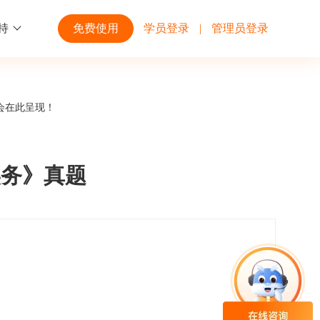
持
免费使用
学员登录
|
管理员登录
功能
行业解决方案
第三方平台
会在此呈现！
学校高校
开放平台
趣味化PK答题
企业微信
大规模在线考试解决方案
开放平台接口API调用文档说明
实务》真题
互动答题
钉钉
制造行业
观和发展
员工培训体系解决方案
积分商城
飞书
个性化设置
零售行业
岗位人才培养解决方案