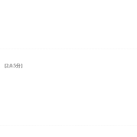
企业年会
、每日一练、打卡练习
组织企业年会闯关答题赢红包活动
)。
[2,0.5分]