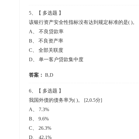
5
、【
多选题
】
该银行资产安全性指标没有达到规定标准的是( )。
A
、
不良贷款率
B
、
不良资产率
C
、
全部关联度
D
、
单一客户贷款集中度
答案：
B,D
6
、【
多选题
】
我国外债的债务率为( )。
[2,0.5分]
A
、
7.3%
B
、
9.6%
C
、
26.3%
D
、
42.1%