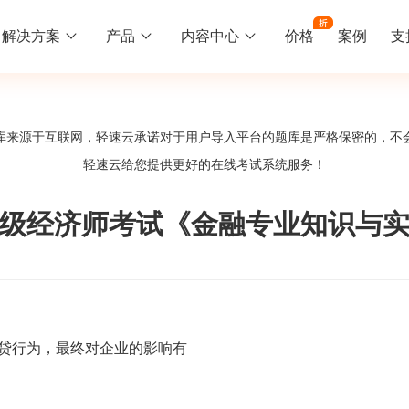
解决方案
产品
内容中心
价格
案例
支
线下培训
更多
库来源于互联网，轻速云承诺对于用户导入平台的题库是严格保密的，不
库中心
好题供您挑选
轻速云给您提供更好的
在线考试系统
服务！
训
速入门
知识竞赛
常见问题
统
线下培训班
工入职培训体系
速掌握轻速云组织培训考试的流程
党建活动、安全生产活动、协会竟赛
一些用户常见的使用问题
年中级经济师考试《金融专业知识与
报名管理系统
试客户端下载
期末考试
关于我们
地图、人才培养
载严肃考试专用客户端
在线考试考核提高考试管理效率
轻速云科技简介、核心价值
签到系统
历程
贷行为，最终对企业的影响有
问卷系统
网课教育
知识店铺、实现知识变现
直播打卡学习等功能让网课教育更灵活