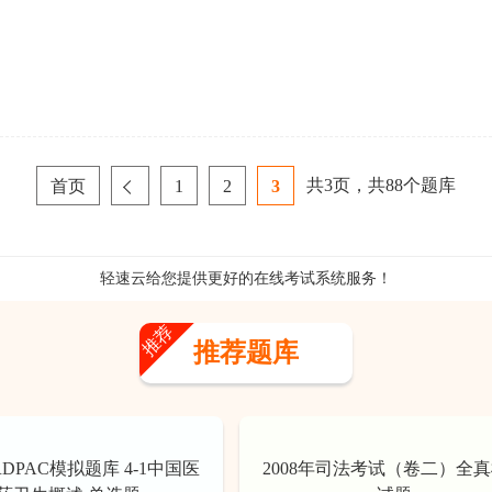
共
3
页，共
88
个题库
首页
1
2
3
轻速云给您提供更好的
在线考试系统
服务！
推荐
推荐题库
RDPAC模拟题库 4-1中国医
2008年司法考试（卷二）全