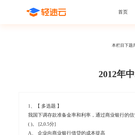
首页
场景解决方案
在线考试
支持
线上培训
本栏目下题
课程商城
题
精选优课助力学习
千道
新闻动态
线下考试
新员工培
快
在线考试系统
在线培训系
了解轻速云培训考试系统新闻资讯和
期中/期末考试、集中培训考试
搭建新员
快
公司动态
2012
智能防作弊
学习地图
帮助中心
招聘考试
岗位培训
考
全面了解轻速云的使用方法和技巧
在线笔试、大型校招、社招
岗位学习
下
智能监考中心
知识付费
1
、【
多选题
】
我国下调存款准备金率和利率，通过商业银行的信
阅卷中心
互动社区
认证考试
知识店铺
( )。
[2,0.5分]
岗位认证、职业资格认证、技能考核认证
搭建专属
A
、
企业向商业银行借贷的成本提高