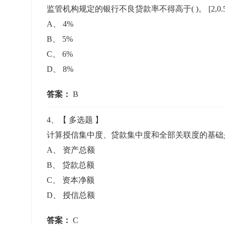
监管机构规定的银行不良贷款率不得高于( )。
[2,0
A
、
4%
B
、
5%
C
、
6%
D
、
8%
答案：
B
4
、【
多选题
】
计算授信集中度、贷款集中度和全部关联度的基础是
A
、
资产总额
B
、
贷款总额
C
、
资本净额
D
、
授信总额
答案：
C