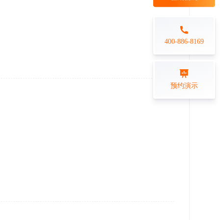
每日一练
金融行业
打卡学习
专业技能培训解决方案
400-886-8169
练习测评
预约演示
在线答题系统