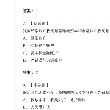
答案：
C
7
、【
多选题
】
我国经常账户收支顺差额与资本和金融账户收支顺差
A
、
经常账户
B
、
储备资产账户
C
、
资本和金融账户
D
、
净错误与遗漏账户
答案：
D
8
、【
多选题
】
假定其他因素不变，我国的国际收支顺差会导致我国
A
、
投放本币，收购外汇，通货膨胀
B
、
人民币升值