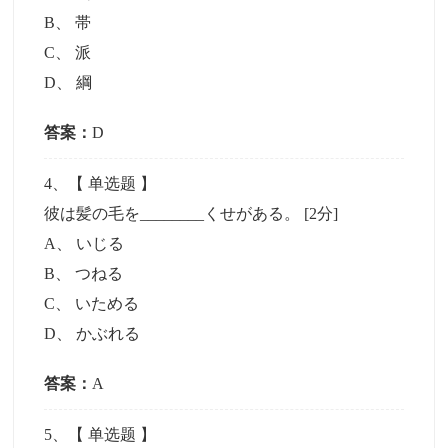
B
、
帯
C
、
派
D
、
綱
答案：
D
4
、【
单选题
】
彼は髪の毛を________くせがある。
[2分]
A
、
いじる
B
、
つねる
C
、
いためる
D
、
かぶれる
答案：
A
5
、【
单选题
】