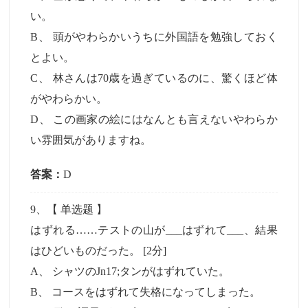
い。
B
、
頭がやわらかいうちに外国語を勉強しておく
とよい。
C
、
林さんは70歳を過ぎているのに、驚くほど体
がやわらかい。
D
、
この画家の絵にはなんとも言えないやわらか
い雰囲気がありますね。
答案：
D
9
、【
单选题
】
はずれる……テストの山が___はずれて___、結果
はひどいものだった。
[2分]
A
、
シャツのJn17;タンがはずれていた。
B
、
コースをはずれて失格になってしまった。