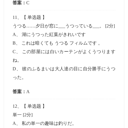
答案：
C
11
、【
单选题
】
うつる……夕日が窓に___うつっている___。
[2分]
A
、
湖にうつった紅葉がきれいです
B
、
これは暗くても うつる フィルムです 。
C
、
この部屋には白いカーテンがよくうつります
ね。
D
、
彼のふるまいは大人達の目に自分勝手にうつ
った。
答案：
A
12
、【
单选题
】
単一
[2分]
A
、
私の単一の趣味は釣りだ。