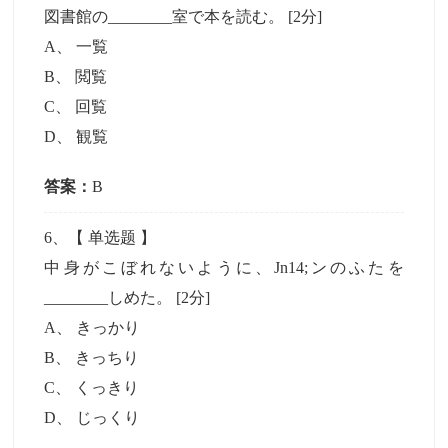
図書館の________室で本を読む。
[2分]
A
、
一覧
B
、
閲覧
C
、
回覧
D
、
観覧
答案：
B
6
、【
单选题
】
中身がこぼれないように、Jn14;ンのふたを
________しめた。
[2分]
A
、
きっかり
B
、
きっちり
C
、
くっきり
D
、
じっくり