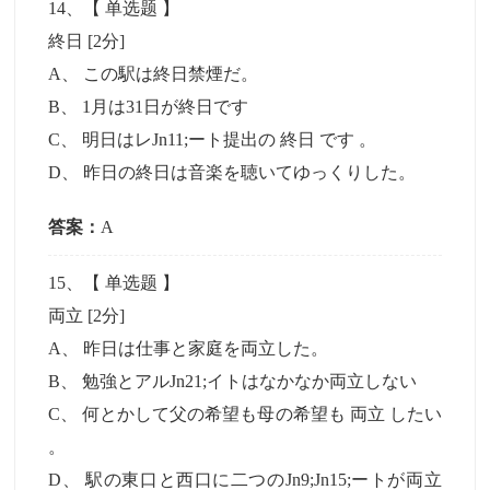
14
、【
单选题
】
終日
[2分]
A
、
この駅は終日禁煙だ。
B
、
1月は31日が終日です
C
、
明日はレJn11;ート提出の 終日 です 。
D
、
昨日の終日は音楽を聴いてゆっくりした。
答案：
A
15
、【
单选题
】
両立
[2分]
A
、
昨日は仕事と家庭を両立した。
B
、
勉強とアルJn21;イトはなかなか両立しない
C
、
何とかして父の希望も母の希望も 両立 したい
。
D
、
駅の東口と西口に二つのJn9;Jn15;ートが両立