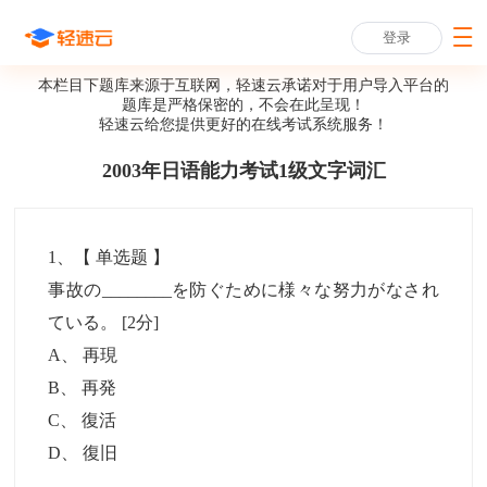
登录
本栏目下题库来源于互联网，轻速云承诺对于用户导入平台的
题库是严格保密的，不会在此呈现！
轻速云给您提供更好的
在线考试系统
服务！
2003年日语能力考试1级文字词汇
1
、【
单选题
】
事故の________を防ぐために様々な努力がなされ
ている。
[2分]
A
、
再現
B
、
再発
C
、
復活
D
、
復旧