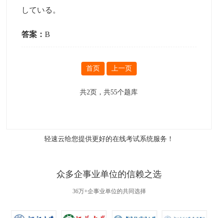
している。
答案：
B
首页
上一页
共
2
页，共
55
个题库
轻速云给您提供更好的
在线考试系统
服务！
众多企事业单位的信赖之选
36万+企事业单位的共同选择