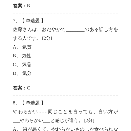
答案：
B
7
、【
单选题
】
佐藤さんは、おだやかで________のある話し方を
する人です。
[2分]
A
、
気質
B
、
気性
C
、
気品
D
、
気分
答案：
C
8
、【
单选题
】
やわらかい……同じことを言っても、言い方が
___やわらかい___と感じが違う。
[2分]
A
、
歯が悪くて、やわらかいものしか食べられな