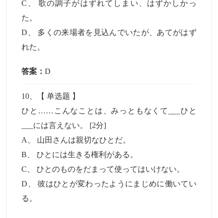
C
、
歌の調子がはずれてしまい、はずかしかっ
た。
D
、
多くの来場者を見込んでいたが、あてがはず
れた。
答案：
D
10
、【
单选题
】
ひと……こんなことは、みっともなくて___ひと
___には言えない。
[2分]
A
、
山田さんは親切なひとだ。
B
、
ひとには生きる権利がある。
C
、
ひとのものをだまって使ってはいけない。
D
、
彼はひとが変わったようにまじめに働いてい
る。