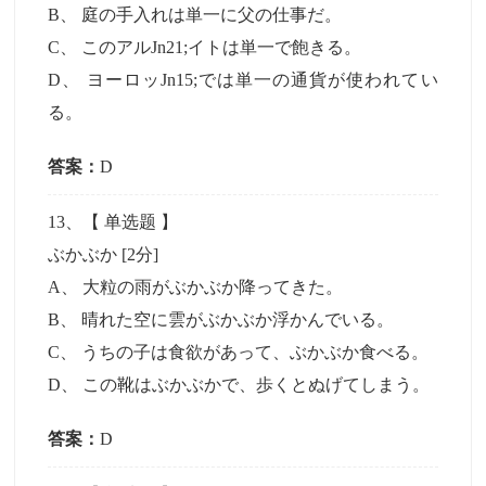
B
、
庭の手入れは単一に父の仕事だ。
C
、
このアルJn21;イトは単一で飽きる。
D
、
ヨーロッJn15;では単一の通貨が使われてい
る。
答案：
D
13
、【
单选题
】
ぶかぶか
[2分]
A
、
大粒の雨がぶかぶか降ってきた。
B
、
晴れた空に雲がぶかぶか浮かんでいる。
C
、
うちの子は食欲があって、ぶかぶか食べる。
D
、
この靴はぶかぶかで、歩くとぬげてしまう。
答案：
D