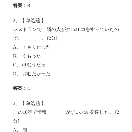
答案：
B
2
、【
单选题
】
レストランで、隣の人がタJn21;コをすっていたの
で、________。
[2分]
A
、
くもりだった
B
、
くもった
C
、
けむりだっ
D
、
けむたかった
答案：
D
3
、【
单选题
】
この10年で情報________がずいぶん発達した。
[2
分]
A
、
制