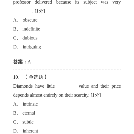
professor delivered because its subject was very
________.
[1分]
A
、
obscure
B
、
indefinite
C
、
dubious
D
、
intriguing
答案：
A
10
、【
单选题
】
Diamonds have little ________ value and their price
depends almost entirely on their scarcity.
[1分]
A
、
intrinsic
B
、
eternal
C
、
subtle
D
、
inherent