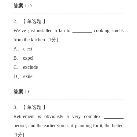
答案：
D
2
、【
单选题
】
We’ve just installed a fan to ________ cooking smells
from the kitchen.
[1分]
A
、
eject
B
、
expel
C
、
exclude
D
、
exile
答案：
C
3
、【
单选题
】
Retirement is obviously a very complex ________
period; and the earlier you start planning for it, the better.
[1分]