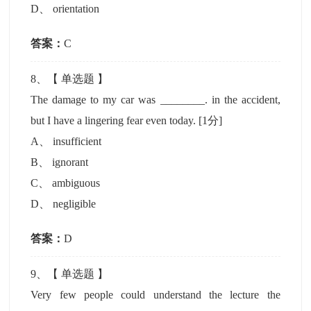
D
、
orientation
答案：
C
8
、【
单选题
】
The damage to my car was ________. in the accident,
but I have a lingering fear even today.
[1分]
A
、
insufficient
B
、
ignorant
C
、
ambiguous
D
、
negligible
答案：
D
9
、【
单选题
】
Very few people could understand the lecture the