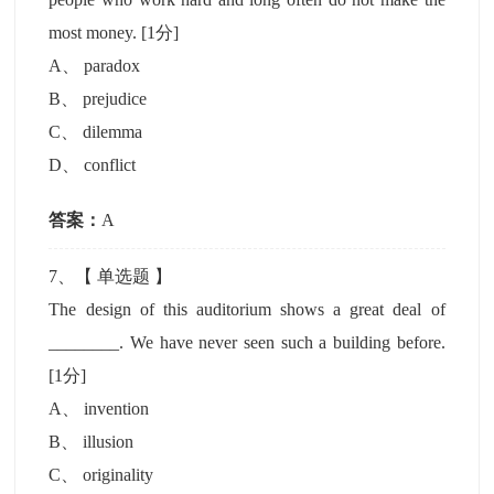
most money.
[1分]
A
、
paradox
B
、
prejudice
C
、
dilemma
D
、
conflict
答案：
A
7
、【
单选题
】
The design of this auditorium shows a great deal of
________. We have never seen such a building before.
[1分]
A
、
invention
B
、
illusion
C
、
originality