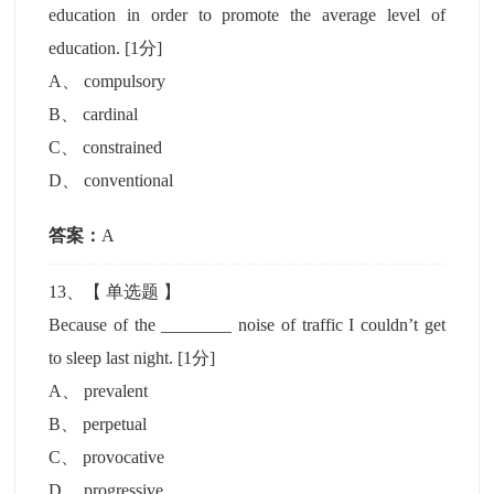
education in order to promote the average level of
education.
[1分]
A
、
compulsory
B
、
cardinal
C
、
constrained
D
、
conventional
答案：
A
13
、【
单选题
】
Because of the ________ noise of traffic I couldn’t get
to sleep last night.
[1分]
A
、
prevalent
B
、
perpetual
C
、
provocative
D
、
progressive