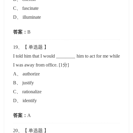
C
、
fascinate
D
、
illuminate
答案：
B
19
、【
单选题
】
I told him that I would ________ him to act for me while
I was away from office.
[1分]
A
、
authorize
B
、
justify
C
、
rationalize
D
、
identify
答案：
A
20
、【
单选题
】