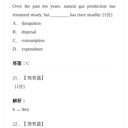
Over the past ten years, natural gas production has
remained steady, but ________ has risen steadily.
[1分]
A
、
dissipation
B
、
disposal
C
、
consumption
D
、
expenditure
答案：
C
21
、【
简答题
】
[1分]
解析：
it → they
22
、【
简答题
】