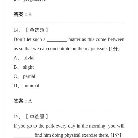
答案：
B
14
、【
单选题
】
Don’t let such a ________ matter as this come between
us so that we can concentrate on the major issue.
[1分]
A
、
trivial
B
、
slight
C
、
partial
D
、
minimal
答案：
A
15
、【
单选题
】
If you go to the park every day in the morning, you will
________ find him doing physical exercise there.
[1分]