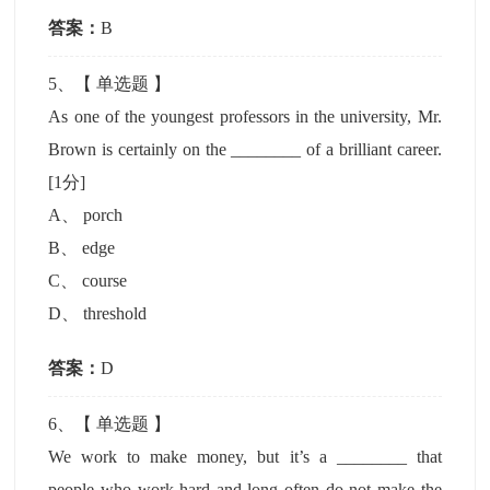
答案：
B
5
、【
单选题
】
As one of the youngest professors in the university, Mr.
Brown is certainly on the ________ of a brilliant career.
[1分]
A
、
porch
B
、
edge
C
、
course
D
、
threshold
答案：
D
6
、【
单选题
】
We work to make money, but it’s a ________ that
people who work hard and long often do not make the