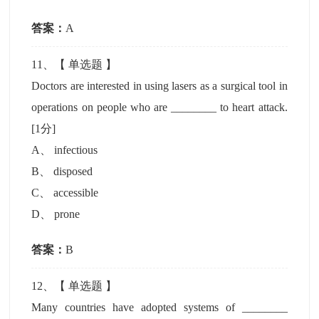
答案：
A
11
、【
单选题
】
Doctors are interested in using lasers as a surgical tool in
operations on people who are ________ to heart attack.
[1分]
A
、
infectious
B
、
disposed
C
、
accessible
D
、
prone
答案：
B
12
、【
单选题
】
Many countries have adopted systems of ________