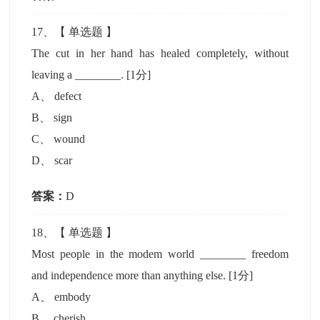
17
、【
单选题
】
The cut in her hand has healed completely, without
leaving a ________.
[1分]
A
、
defect
B
、
sign
C
、
wound
D
、
scar
答案：
D
18
、【
单选题
】
Most people in the modem world ________ freedom
and independence more than anything else.
[1分]
A
、
embody
B
、
cherish