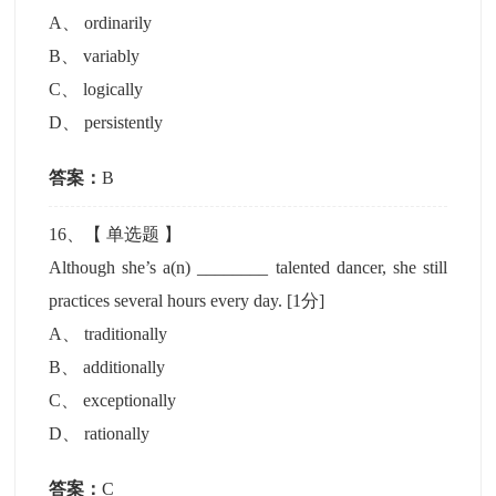
A
、
ordinarily
B
、
variably
C
、
logically
D
、
persistently
答案：
B
16
、【
单选题
】
Although she’s a(n) ________ talented dancer, she still
practices several hours every day.
[1分]
A
、
traditionally
B
、
additionally
C
、
exceptionally
D
、
rationally
答案：
C