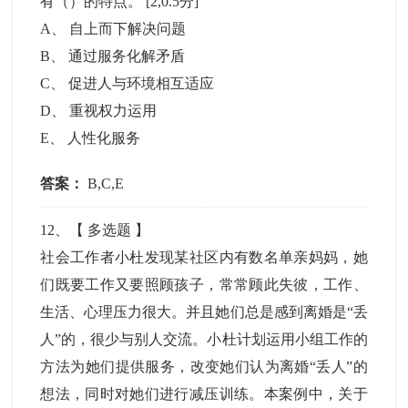
有（）的特点。
[2,0.5分]
A
、
自上而下解决问题
B
、
通过服务化解矛盾
C
、
促进人与环境相互适应
D
、
重视权力运用
E
、
人性化服务
答案：
B,C,E
12
、【
多选题
】
社会工作者小杜发现某社区内有数名单亲妈妈，她
们既要工作又要照顾孩子，常常顾此失彼，工作、
生活、心理压力很大。并且她们总是感到离婚是“丢
人”的，很少与别人交流。小杜计划运用小组工作的
方法为她们提供服务，改变她们认为离婚“丢人”的
想法，同时对她们进行减压训练。本案例中，关于