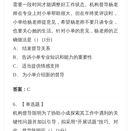
需要一段时间才能调整好工作状态。机构督导杨老
师在专业上对小单帮助很大。但在年终奖评议时，
小单给杨老师提意见，希望杨老师不要只谈专业，
也要关心她的生活。针对小单的意见，杨老师的正
确做法是（）
[1分]
A
、
结束督导关系
B
、
告诉小单专业知识和能力的重要性
C
、
适当提供情感支持
D
、
为小单介绍新的督导
答案：
C
6
、【
单选题
】
机构督导陈明为了协助小成探索其工作中遇到的关
键性问题并加以引导，拟采用“开展话题”技巧。对
此，督导陈明应（）
[1分]