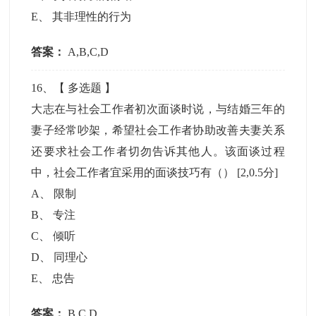
E
、
其非理性的行为
答案：
A,B,C,D
16
、【
多选题
】
大志在与社会工作者初次面谈时说，与结婚三年的
妻子经常吵架，希望社会工作者协助改善夫妻关系
还要求社会工作者切勿告诉其他人。该面谈过程
中，社会工作者宜采用的面谈技巧有（）
[2,0.5分]
A
、
限制
B
、
专注
C
、
倾听
D
、
同理心
E
、
忠告
答案：
B,C,D