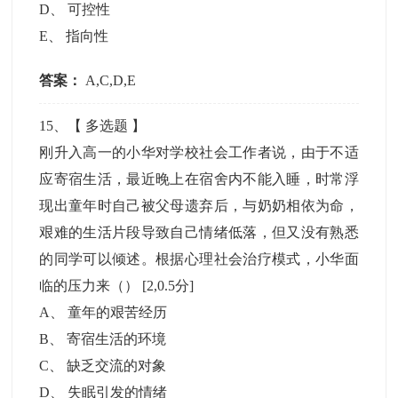
D
、
可控性
E
、
指向性
答案：
A,C,D,E
15
、【
多选题
】
刚升入高一的小华对学校社会工作者说，由于不适
应寄宿生活，最近晚上在宿舍内不能入睡，时常浮
现出童年时自己被父母遗弃后，与奶奶相依为命，
艰难的生活片段导致自己情绪低落，但又没有熟悉
的同学可以倾述。根据心理社会治疗模式，小华面
临的压力来（）
[2,0.5分]
A
、
童年的艰苦经历
B
、
寄宿生活的环境
C
、
缺乏交流的对象
D
、
失眠引发的情绪