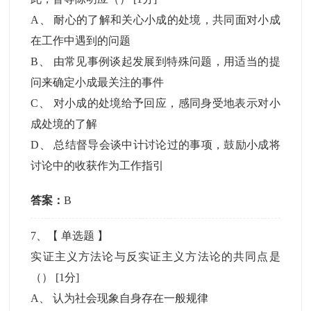
A
、
耐心的了解和关心小成的处境，共同面对小成
在工作中遇到的问题
B
、
由常见事例谈起发展到特殊问题，用适当的提
问来确定小成最关注的事件
C
、
对小成的处境给予回应，感同身受地表示对小
成处境的了解
D
、
总结督导会谈中计讨论过的事项，鼓励小成将
讨论中的收获作为工作指引
答案：
B
7
、【
单选题
】
实证主义方法论与反实证主义方法论的共同点是
（）
[1分]
A
、
认为社会现象自身存在一般规律