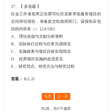
27
、【
多选题
】
社会工作者老周正在撰写社区居家养老服务项目的
总结评估报告，准备提交给政府部门。该报告应包
括的内容有（）
[2,0.5分]
A
、
理论依据与文献分析资料
B
、
实际执行过程与任务完成情况
C
、
实施效果与项目目标实现情况
D
、
此类项目实施的改进意见
E
、
研究范式、研究方法与研究过程
答案：
B,C,D
首页
上一页
共
2
页，共
67
个题库