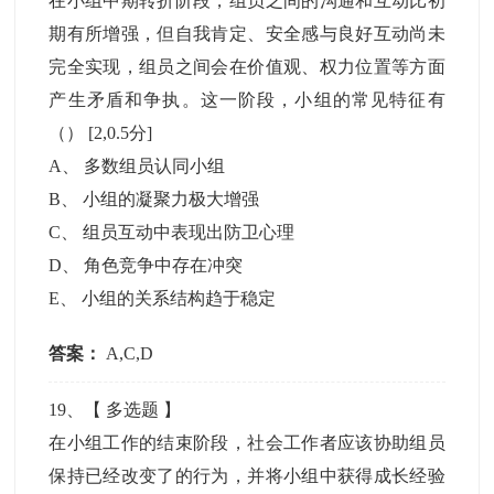
在小组中期转折阶段，组员之间的沟通和互动比初
期有所增强，但自我肯定、安全感与良好互动尚未
完全实现，组员之间会在价值观、权力位置等方面
产生矛盾和争执。这一阶段，小组的常见特征有
（）
[2,0.5分]
A
、
多数组员认同小组
B
、
小组的凝聚力极大增强
C
、
组员互动中表现出防卫心理
D
、
角色竞争中存在冲突
E
、
小组的关系结构趋于稳定
答案：
A,C,D
19
、【
多选题
】
在小组工作的结束阶段，社会工作者应该协助组员
保持已经改变了的行为，并将小组中获得成长经验