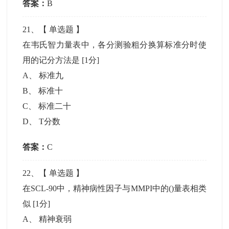
答案：
B
21
、【
单选题
】
在韦氏智力量表中，各分测验粗分换算标准分时使
用的记分方法是
[1分]
A
、
标准九
B
、
标准十
C
、
标准二十
D
、
T分数
答案：
C
22
、【
单选题
】
在SCL-90中，精神病性因子与MMPI中的()量表相类
似
[1分]
A
、
精神衰弱