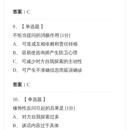
答案：
C
9
、【
单选题
】
不恰当提问的消极作用
[1分]
A
、
可造成互相依赖和责任转移
B
、
容易使咨询师产生防卫心理
C
、
可减少对方自我探索的主动性
D
、
可产生不准确信息而延误确诊
答案：
C
10
、【
单选题
】
修饰性反问引起的后果是
[1分]
A
、
对方自我探索过多
B
、
谈话内容过于具体