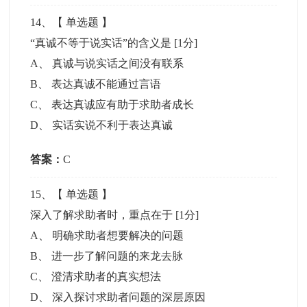
14
、【
单选题
】
“真诚不等于说实话”的含义是
[1分]
A
、
真诚与说实话之间没有联系
B
、
表达真诚不能通过言语
C
、
表达真诚应有助于求助者成长
D
、
实话实说不利于表达真诚
答案：
C
15
、【
单选题
】
深入了解求助者时，重点在于
[1分]
A
、
明确求助者想要解决的问题
B
、
进一步了解问题的来龙去脉
C
、
澄清求助者的真实想法
D
、
深入探讨求助者问题的深层原因