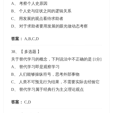
A
、
考察个人史原因
B
、
个人史与症状之间的逻辑关系
C
、
用发展的观点看待求助者
D
、
对于求助者要用发展的眼光做动态考察
答案：
A,B,C,D
38
、【
多选题
】
关于替代学习的概念，下列说法中不正确的是
[1分]
A
、
替代学习即是观察学习
B
、
人们能够操纵符号，思考外部事物
C
、
人类不可预见行为结果，不需要实际去经验它
D
、
替代学习属于经典行为主义理论观点
答案：
C,D