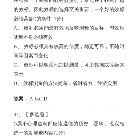
在检验一个测验的效标效度时，难点在于找到合适
的效标。因此效标的选择至关重要，一个好的效标
必须具备()的条件
[1分]
A
、
效标必须能最有效地反映测验的目标，即效标
测量本身必须有效
B
、
效标必须具有较高的信度，稳定可靠，不随时
间等因素而变化
C
、
效标可以客观地加以测量，可用数据或等级来
表示
D
、
效标测量的方法简单，省时省力，经济实用
答案：
A,B,C,D
37
、【
多选题
】
()属于心理咨询师应该遵循的历史、逻辑、现实相
统一的发展观内容
[1分]