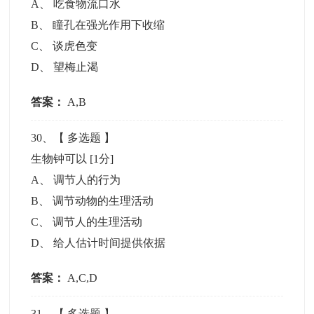
A
、
吃食物流口水
B
、
瞳孔在强光作用下收缩
C
、
谈虎色变
D
、
望梅止渴
答案：
A,B
30
、【
多选题
】
生物钟可以
[1分]
A
、
调节人的行为
B
、
调节动物的生理活动
C
、
调节人的生理活动
D
、
给人估计时间提供依据
答案：
A,C,D
31
、【
多选题
】