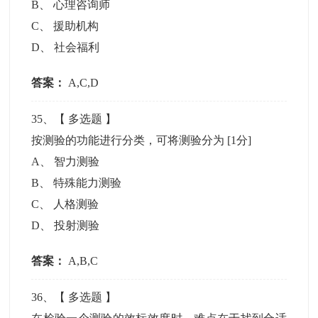
B
、
心理咨询师
C
、
援助机构
D
、
社会福利
答案：
A,C,D
35
、【
多选题
】
按测验的功能进行分类，可将测验分为
[1分]
A
、
智力测验
B
、
特殊能力测验
C
、
人格测验
D
、
投射测验
答案：
A,B,C
36
、【
多选题
】