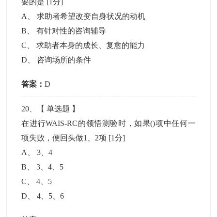
要的是
[1分]
A
、
求助者希望改变自身状况的动机
B
、
有针对性的咨询辅导
C
、
求助者本身的成长、复愈的能力
D
、
咨询场所的条件
答案：
D
20
、【
单选题
】
在进行WAIS-RC的领悟测验时，如果()项中任何一
项失败，便回头做1、2项
[1分]
A
、
3、4
B
、
3、4、5
C
、
4、5
D
、
4、5、6