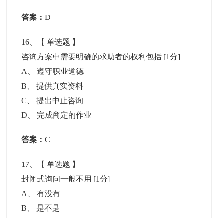
答案：
D
16
、【
单选题
】
咨询方案中需要明确的求助者的权利包括
[1分]
A
、
遵守职业道德
B
、
提供真实资料
C
、
提出中止咨询
D
、
完成商定的作业
答案：
C
17
、【
单选题
】
封闭式询问一般不用
[1分]
A
、
有没有
B
、
是不是