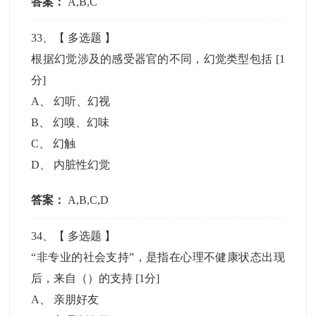
答案：
A,B,C
33
、【
多选题
】
根据幻觉涉及的感受器官的不同，幻觉类型包括
[1
分]
A
、
幻听、幻视
B
、
幻嗅、幻味
C
、
幻触
D
、
内脏性幻觉
答案：
A,B,C,D
34
、【
多选题
】
“非专业的社会支持”，是指在心理不健康状态出现
后，来自（）的支持
[1分]
A
、
亲朋好友