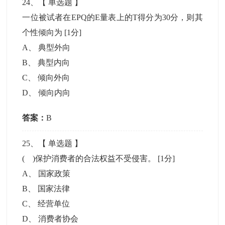
24
、【
单选题
】
一位被试者在EPQ的E量表上的T得分为30分，则其
个性倾向为
[1分]
A
、
典型外向
B
、
典型内向
C
、
倾向外向
D
、
倾向内向
答案：
B
25
、【
单选题
】
( )保护消费者的合法权益不受侵害。
[1分]
A
、
国家政策
B
、
国家法律
C
、
经营单位
D
、
消费者协会