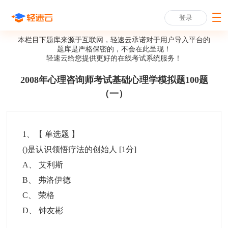
登录
本栏目下题库来源于互联网，轻速云承诺对于用户导入平台的
题库是严格保密的，不会在此呈现！
轻速云给您提供更好的
在线考试系统
服务！
2008年心理咨询师考试基础心理学模拟题100题
（一）
1
、【
单选题
】
()是认识领悟疗法的创始人
[1分]
A
、
艾利斯
B
、
弗洛伊德
C
、
荣格
D
、
钟友彬