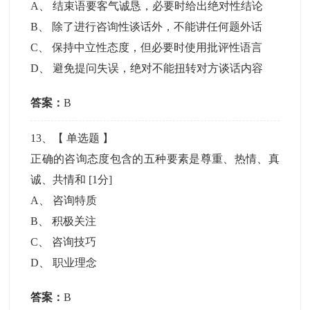
A
、
结束语要客气诚恳，必要时给出绝对性结论
B
、
除了进行咨询性谈话外，不能讲任何题外话
C
、
保持中立性态度，但必要时使用批评性语言
D
、
避免提问失误，绝对不能扭转对方谈话内容
答案：
B
13
、【
单选题
】
正确的咨询态度包含的五种要素是尊重、热情、真
诚、共情和
[1分]
A
、
咨询特质
B
、
积极关注
C
、
咨询技巧
D
、
职业理念
答案：
B