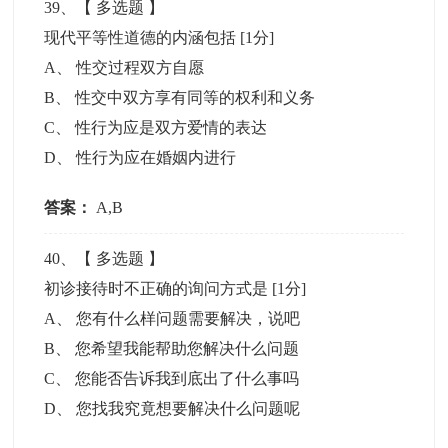
39
、【
多选题
】
现代平等性道德的内涵包括
[1分]
A
、
性交过程双方自愿
B
、
性交中双方享有同等的权利和义务
C
、
性行为应是双方爱情的表达
D
、
性行为应在婚姻内进行
答案：
A,B
40
、【
多选题
】
初诊接待时不正确的询问方式是
[1分]
A
、
您有什么样问题需要解决，说吧
B
、
您希望我能帮助您解决什么问题
C
、
您能否告诉我到底出了什么事吗
D
、
您找我究竟想要解决什么问题呢